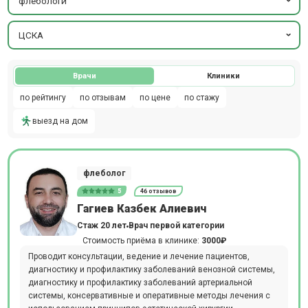
флебологи
ЦСКА
Врачи
Клиники
по рейтингу
по отзывам
по цене
по стажу
выезд на дом
флеболог
5
46 отзывов
Гагиев Казбек Алиевич
Стаж 20 лет
Врач первой категории
Стоимость приёма в клинике:
3000₽
Проводит консультации, ведение и лечение пациентов,
диагностику и профилактику заболеваний венозной системы,
диагностику и профилактику заболеваний артериальной
системы, консервативные и оперативные методы лечения с