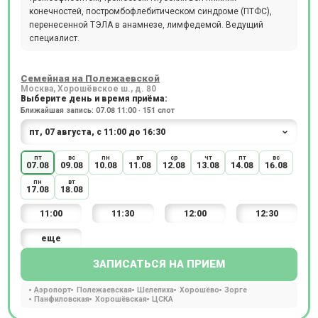
конечностей, постромбофлебитическом синдроме (ПТФС),
перенесенной ТЭЛА в анамнезе, лимфедемой. Ведущий
специалист.
Семейная на Полежаевской
Москва, Хорошёвское ш., д. 80
Выберите день и время приёма:
Ближайшая запись: 07.08 11:00 · 151 слот
пт
вс
пн
вт
ср
чт
пт
вс
07.08
09.08
10.08
11.08
12.08
13.08
14.08
16.08
пн
вт
17.08
18.08
11:00
11:30
12:00
12:30
еще
ЗАПИСАТЬСЯ НА ПРИЕМ
Аэропорт
Полежаевская
Шелепиха
Хорошёво
Зорге
Панфиловская
Хорошёвская
ЦСКА