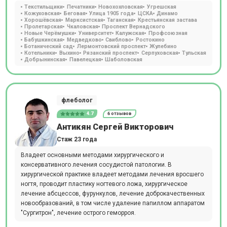
Текстильщики
Печатники
Новохохловская
Угрешская
Кожуховская
Беговая
Улица 1905 года
ЦСКА
Динамо
Хорошёвская
Марксистская
Таганская
Крестьянская застава
Пролетарская
Чкаловская
Проспект Вернадского
Новые Черёмушки
Университет
Калужская
Профсоюзная
Бабушкинская
Медведково
Свиблово
Ростокино
Ботанический сад
Лермонтовский проспект
Жулебино
Котельники
Выхино
Рязанский проспект
Серпуховская
Тульская
Добрынинская
Павелецкая
Шаболовская
флеболог
4.7
6 отзывов
Антикян Сергей Викторович
Стаж 23 года
Владеет основными методами хирургического и
консервативного лечения сосудистой патологии. В
хирургической практике владеет методами лечения вросшего
ногтя, проводит пластику ногтевого ложа, хирургическое
лечение абсцессов, фурункулов, лечение доброкачественных
новообразований, в том числе удаление папиллом аппаратом
"Сургитрон", лечение острого геморроя.