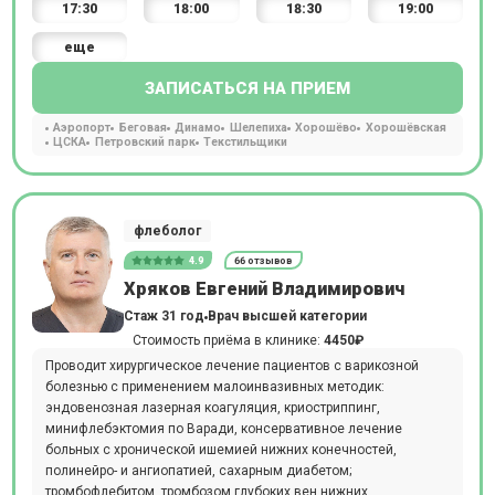
17:30
18:00
18:30
19:00
еще
ЗАПИСАТЬСЯ НА ПРИЕМ
Аэропорт
Беговая
Динамо
Шелепиха
Хорошёво
Хорошёвская
ЦСКА
Петровский парк
Текстильщики
флеболог
4.9
66 отзывов
Хряков Евгений Владимирович
Стаж 31 год
Врач высшей категории
Стоимость приёма в клинике:
4450₽
Проводит хирургическое лечение пациентов с варикозной
болезнью с применением малоинвазивных методик:
эндовенозная лазерная коагуляция, криостриппинг,
минифлебэктомия по Варади, консервативное лечение
больных с хронической ишемией нижних конечностей,
полинейро- и ангиопатией, сахарным диабетом;
тромбофлебитом, тромбозом глубоких вен нижних