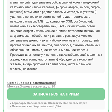
манипуляций (удаление новообразований кожи и подкожной
клетчатки (папиллом, кератом, фибром, атером, липом, гигром,
невусов) в том числе радиоволновым методом (Сургитрон);
удаление ногтевых пластин; лечебно-диагностические
пункции суставов, ТАБ под контролем УЗИ, cor биопсия),
выполнение склеротерапии вен, ТАЭ нижних конечностей,
лечение острой и хронической гнойной патологии, первичная
хирургическая обработка и ушивание ран, хирургическое
лечение поверхностных и глубоких ожогов и их последствий,
проктологических пациентов, флебология, пункции объемных
образований щитовидной железы, молочной железы.
Проводит диагностику и лечение таких заболеваний молочных
желез, как мастит, мастопатия, фиброаденома молочной
железы, внутрипротоковая папиллома, киста молочной
железы, лактостаз.
Семейная на Полежаевской
Москва, Хорошёвское ш., д. 80
ЗАПИСАТЬСЯ НА ПРИЕМ
Аэропорт
Полежаевская
Шелепиха
Хорошёво
Зорге
Панфиловская
Хорошёвская
ЦСКА