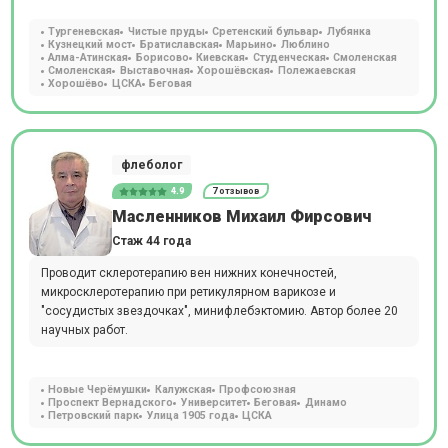
Тургеневская
Чистые пруды
Сретенский бульвар
Лубянка
Кузнецкий мост
Братиславская
Марьино
Люблино
Алма-Атинская
Борисово
Киевская
Студенческая
Смоленская
Смоленская
Выставочная
Хорошёвская
Полежаевская
Хорошёво
ЦСКА
Беговая
флеболог
4.9
7 отзывов
Масленников Михаил Фирсович
Стаж 44 года
Проводит склеротерапию вен нижних конечностей,
микросклеротерапию при ретикулярном варикозе и
"сосудистых звездочках", минифлебэктомию. Автор более 20
научных работ.
Новые Черёмушки
Калужская
Профсоюзная
Проспект Вернадского
Университет
Беговая
Динамо
Петровский парк
Улица 1905 года
ЦСКА