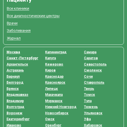
Все клиники
Все диагностические центры
Врачи
Заболевания
Журнал
Москва
Калининград
Самара
Санкт-Петербург
Калуга
Саратов
Архангельск
Кемерово
Севастополь
Астрахань
Киров
Смоленск
Барнаул
Краснодар
Сочи
Белгород
Красноярск
Ставрополь
Брянск
Липецк
Тверь
Владикавказ
Махачкала
Томск
Владимир
Мурманск
Тула
Волгоград
Нижний Новгород
Тюмень
Воронеж
Новосибирск
Ульяновск
Екатеринбург
Омск
Уфа
Иваново
Оренбург
Хабаровск