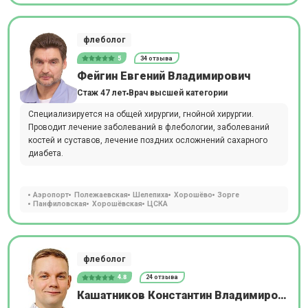
флеболог
5
34 отзыва
Фейгин Евгений Владимирович
Стаж 47 лет
Врач высшей категории
Специализируется на общей хирургии, гнойной хирургии.
Проводит лечение заболеваний в флебологии, заболеваний
костей и суставов, лечение поздних осложнений сахарного
диабета.
Аэропорт
Полежаевская
Шелепиха
Хорошёво
Зорге
Панфиловская
Хорошёвская
ЦСКА
флеболог
4.8
24 отзыва
Кашатников Константин Владимирович