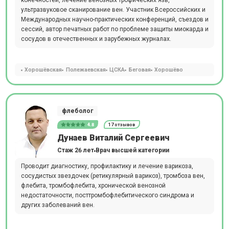
конечностей, лечение венозных трофических язв,
ультразвуковое сканирование вен. Участник Всероссийских и
Международных научно-практических конференций, съездов и
сессий, автор печатных работ по проблеме защиты миокарда и
сосудов в отечественных и зарубежных журналах.
Хорошёвская
Полежаевская
ЦСКА
Беговая
Хорошёво
флеболог
4.8
17 отзывов
Дунаев Виталий Сергеевич
Стаж 26 лет
Врач высшей категории
Проводит диагностику, профилактику и лечение варикоза,
сосудистых звездочек (ретикулярный варикоз), тромбоза вен,
флебита, тромбофлебита, хронической венозной
недостаточности, посттромбофлебитического синдрома и
других заболеваний вен.