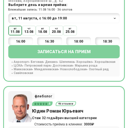
Москва, Хорошёвское ш., д. 62
Выберите день и время приёма:
Ближайшая запись: 11.08 16:00 · 36 слотов
вт
чт
вт
чт
вт
11.08
13.08
18.08
20.08
25.08
16:00
16:30
18:00
18:30
ЗАПИСАТЬСЯ НА ПРИЕМ
Аэропорт
Беговая
Динамо
Шелепиха
Хорошёво
Хорошёвская
ЦСКА
Петровский парк
Достоевская
Марьина роща
Маяковская
Менделеевская
Новослободская
Охотный ряд
Савёловская
флеболог
5
46 отзывов
Юдин Роман Юрьевич
Стаж 32 года
Врач высшей категории
Стоимость приёма в клинике:
3000₽