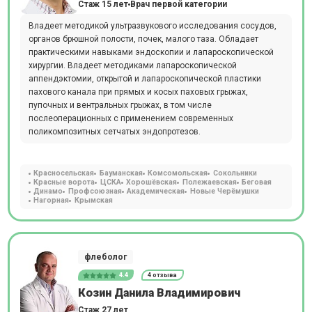
Стаж 15 лет
Врач первой категории
Владеет методикой ультразвукового исследования сосудов,
органов брюшной полости, почек, малого таза. Обладает
практическими навыками эндоскопии и лапароскопической
хирургии. Владеет методиками лапароскопической
аппендэктомии, открытой и лапароскопической пластики
пахового канала при прямых и косых паховых грыжах,
пупочных и вентральных грыжах, в том числе
послеоперационных с применением современных
поликомпозитных сетчатых эндопротезов.
Красносельская
Бауманская
Комсомольская
Сокольники
Красные ворота
ЦСКА
Хорошёвская
Полежаевская
Беговая
Динамо
Профсоюзная
Академическая
Новые Черёмушки
Нагорная
Крымская
флеболог
4.4
4 отзыва
Козин Данила Владимирович
Стаж 27 лет