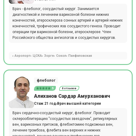
Врач - флеболог, сосудистый хирург. Занимается
диагностикой и лечением варикозной болезни нижних
конечностей, атеросклероза сонных артерий и артерий нижних
конечностей, трофических язв сосудистого генеза. Проводит
операции при варикозной болезни, атеросклерозе. Член
Российского общества ангиологов и сосудистых хирургов.
Аэропорт
ЦСКА
Зорге
Сокол
Панфиловская
флеболог
5
8 отзывов
Алиханов Сардар Амурханович
Стаж 21 год
Врач высшей категории
Врач сердечно-сосудистый хирург, флеболог. Проводит
склерооблитерацию "сосудистых звездочек", ретикулярных
вен, варикозных притоков, флебэктомию подкожных вен,
лечение тромбоза, флебита вен верхних и нижних