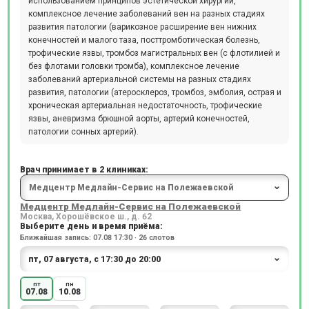
использованием принципов эстетической хирургии,
комплексное лечение заболеваний вен на разных стадиях
развития патологии (варикозное расширение вен нижних
конечностей и малого таза, посттромботическая болезнь,
трофические язвы, тромбоз магистральных вен (с флотилией и
без флотами головки тромба), комплексное лечение
заболеваний артериальной системы на разных стадиях
развития, патологии (атеросклероз, тромбоз, эмболия, острая и
хроническая артериальная недостаточность, трофические
язвы, аневризма брюшной аорты, артерий конечностей,
патологии сонных артерий).
Врач принимает в 2 клиниках:
Медцентр Медлайн-Сервис на Полежаевской
Москва, Хорошёвское ш., д. 62
Выберите день и время приёма:
Ближайшая запись: 07.08 17:30 · 26 слотов
пт
пн
07.08
10.08