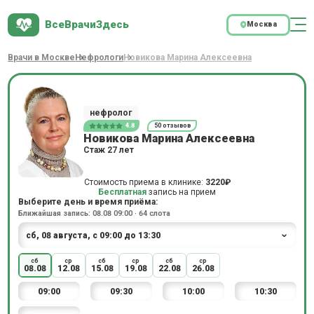
ВсеВрачиЗдесь
Москва
Врачи в Москве
Нефрологи
Новикова Марина Алексеевна
нефролог
4.8
50 отзывов
Новикова Марина Алексеевна
Стаж 27 лет
Стоимость приема в клинике:
3220₽
Бесплатная
запись на прием
Выберите день и время приёма:
Ближайшая запись: 08.08 09:00 · 64 слота
сб
ср
сб
ср
сб
ср
08.08
12.08
15.08
19.08
22.08
26.08
09:00
09:30
10:00
10:30