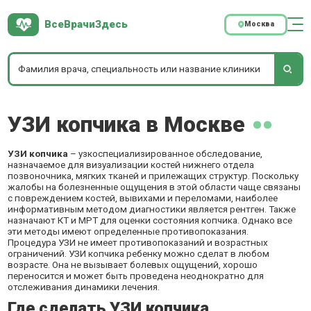
ВсеВрачиЗдесь
Москва
УЗИ копчика в Москве
УЗИ копчика
– узкоспециализированное обследование,
назначаемое для визуализации костей нижнего отдела
позвоночника, мягких тканей и прилежащих структур. Поскольку
жалобы на болезненные ощущения в этой области чаще связаны
с повреждением костей, вывихами и переломами, наиболее
информативным методом диагностики является рентген. Также
назначают КТ и МРТ для оценки состояния копчика. Однако все
эти методы имеют определенные противопоказания.
Процедура УЗИ не имеет противопоказаний и возрастных
ограничений. УЗИ копчика ребенку можно сделат в любом
возрасте. Она не вызывает болевых ощущений, хорошо
переносится и может быть проведена неоднократно для
отслеживания динамики лечения.
Где сделать УЗИ копчика.