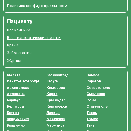
Политика конфиденциальности
Пациенту
Все клиники
Все диагностические центры
Врачи
Заболевания
Журнал
Москва
Калининград
Самара
Санкт-Петербург
Калуга
Саратов
Архангельск
Кемерово
Севастополь
Астрахань
Киров
Смоленск
Барнаул
Краснодар
Сочи
Белгород
Красноярск
Ставрополь
Брянск
Липецк
Тверь
Владикавказ
Махачкала
Томск
Владимир
Мурманск
Тула