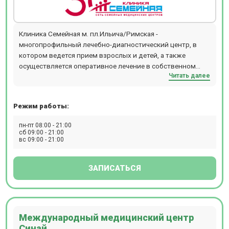
Клиника Семейная м. пл.Ильича/Римская -
многопрофильный лечебно-диагностический центр, в
котором ведется прием взрослых и детей, а также
осуществляется оперативное лечение в собственном
Читать далее
круглосуточном стационаре. Амбулаторное отделение
включает в себя широкий спектр услуг по следующим
направлениям: эндокринология, хирургия, гинекология,
Режим работы:
урология, физиотерапия, травматология и ортопедия,
терапия, проктология, маммология, неврология,
пн-пт 08:00 - 21:00
гастроэнтерология, физиотерапия и т.д. Материальная
сб 09:00 - 21:00
вс 09:00 - 21:00
база стационара оснащена 2 операционными блоками,
где представлены: лазерная установка, аппаратура для
радиоволновой хирургии, эндоскопические стойки
ЗАПИСАТЬСЯ
высокого разрешения, что позволяет проводить все
виды хирургических вмешательств в области
гинекологии, проктологии, оториноларингологии,
флебологии, общей хирургии, травматологии и
Международный медицинский центр
ортопедии и т.д. В арсенале наших оперирующих врачей
Синай
имеются как традиционные, так и новейшие