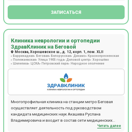
травматология-ортопедия, остеопатия, мануальная
терапия, рефлексотерапия, лечебная физкультура,
ЗАПИСАТЬСЯ
реабилитационная медицина, физиотерапия, массаж,
кинезиотерапия.
Клиника неврологии и ортопедии
ЗдравКлиник на Беговой
Москва, Хорошевское ш., д. 12, корп. 1, пом. XLII
Баррикадная
Беговая
Белорусская
Динамо
Краснопресненская
Полежаевская
Улица 1905 года
Деловой центр
Хорошёво
Шелепиха
ЦСКА
Петровский парк
Народное ополчение
Многопрофильная клиника на станции метро Беговая
осуществляет деятельность под руководством
кандидата медицинских наук Акашева Руслана
Владимировича и входит в состав сети медицинских
Читать далее
центров ЗдравКлиник. В клинике ведут прием доктора и