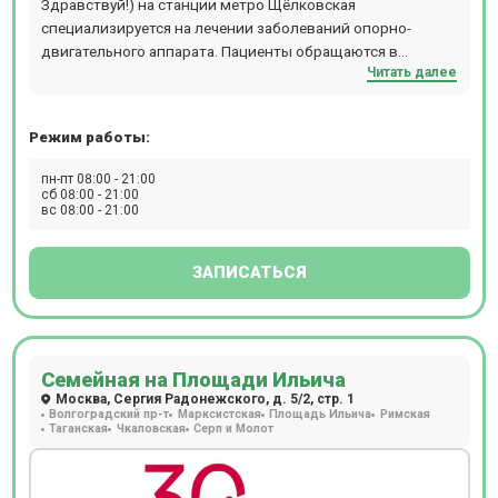
Здравствуй!) на станции метро Щёлковская
факторы, совокупно присутствующие в каждом
специализируется на лечении заболеваний опорно-
отдельном случае. Пациентам доступны годовые
двигательного аппарата. Пациенты обращаются в
программы диспансеризации, рассчитанные на
Читать далее
клинику не только с различными заболеваниями
определенные возрастные категории – от
суставов и позвоночника, но и для исправления осанки,
новорожденных до пожилых людей. Полное
реабилитации после травм.
поликлиническое обслуживание, предлагаемое клиникой
Режим работы:
Семейная у м. Речной вокзал, особенно актуально для
пн-пт 08:00 - 21:00
семей: здесь получит помощь каждый, от мала до
сб 08:00 - 21:00
велика.
вс 08:00 - 21:00
ЗАПИСАТЬСЯ
Семейная на Площади Ильича
Москва, Сергия Радонежского, д. 5/2, стр. 1
Волгоградский пр-т
Марксистская
Площадь Ильича
Римская
Таганская
Чкаловская
Серп и Молот