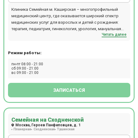
Клиника Семейная м. Каширская – многопрофильный
медицинский центр, где оказывается широкий спектр
медицинских услуг для взрослых и детей с рождения:
терапия, педиатрия, гинекология, урология, мануальная
Читать далее
терапия, дерматология, флебология, проктология,
гастроэнтерология, кардиология, хирургия,
офтальмология, маммология, аллергология,
Режим работы:
физиотерапия и т.д. В отделении проводятся следующие
виды диагностических мероприятий: эндоскопия, УЗИ,
пн-пт 08:00 - 21:00
ЭКГ, эхокардиография, биопсия, допплерография,
сб 09:00 - 21:00
вс 09:00 - 21:00
ректороманоскопия, суточное мониторирование
артериального давления, фарингоскопия, ПЦР, БАК, ИФА,
профессиональный непрерывный мониторинг глюкозы i-
ЗАПИСАТЬСЯ
pro, суточное мониторирование ЭКГ (Холтер),
урофлоуметрия. Ежедневно открыт лабораторный
кабинет (иммунологические, гистологические,
цитологические исследования, аллергологический
Семейная на Сходненской
метод, микроскопический метод, микробиологическая
Москва, Героев Панфиловцев, д. 1
диагностика), проводится вакцинация для взрослых и
Планерная
Сходненская
Тушинская
детей. Пациентам доступен вызов на дом врача или