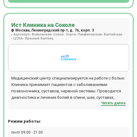
фарингоскопия, ПЦР, БАК, ИФА. Ежедневно открыт
лабораторный кабинет (иммунологические,
гистологические, цитологические исследования,
аллергологический метод, микроскопический метод,
Ист Клиника на Соколе
микробиологическая диагностика), проводится
Москва, Ленинградский пр-т, д. 76, корп. 3
Аэропорт
Войковская
Сокол
Зорге
Панфиловская
Балтийская
вакцинация для взрослых и детей. Пациентам доступен
ЦСКА
Красный балтиец
вызов на дом врача или младшего медицинского
персонала. Полное поликлиническое и стационарное
обслуживание, предлагаемое клиникой Семейная на ул.
С.Радонежского, 5/2, стр.1 особенно актуально для
семей: здесь получит помощь каждый, от мала до
велика.
Медицинский центр специализируется на работе с болью.
Клиника принимает пациентов с заболеваниями
позвоночника, суставов, нервной системы. Проводится
диагностика и лечение болей в спине, шее, суставах,
Читать далее
головных и лицевых болей, головокружений, нарушений
осанки. Выполняется реабилитация после травм,
операций, инсультов. При необходимости организуется
Режим работы:
совместная работа нескольких специалистов над одним
случаем. Ведется прием взрослых и детей, включая
пн-пт 09:00 - 21:00
работу со спортсменами. Направления: неврология,