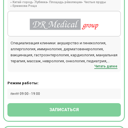
Китай-город
Лубянка
Площадь революции
Чистые пруды
Ермакова Роща
Специализация клиники: акушерство и гинекология,
аллергология, иммунология, дерматовенерология,
вакцинация, гастроэнтерология, кардиология, мануальная
терапия, массаж, неврология, онкология, педиатрия,
Читать далее
психотерапия, ревматология, терапия, травматология,
ортопедия, урология, эндокринология, функциональная и
ультразвуковая диагностика, лабораторные
Режим работы:
исследования, выдача листков нетрудоспособности.
Осуществляется выезд специалистов на дом. В клинике
пн-пт 09:00 - 19:00
выполняется кардиологические обследования с
постановкой мониторов ЭКГ и АД, а также проведение
стресс-теста и эхокардиографии.
ЗАПИСАТЬСЯ