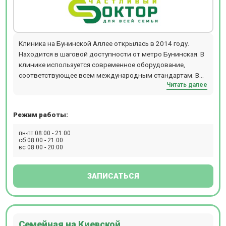
Клиника на Бунинской Аллее открылась в 2014 году.
Находится в шаговой доступности от метро Бунинская. В
клинике используется современное оборудование,
соответствующее всем международным стандартам. В
Читать далее
клинике ведут прием: акушеры-гинекологи, урологи-
андрологи, кардиологи, дерматовенерологи, онколог-
маммолог, терапевты, офтальмологи, отоларингологи,
Режим работы:
хирурги, проктолог, мануальный терапевт.
Ультразвуковая диагностика экспертного класса. В
пн-пт 08:00 - 21:00
клинике на Бунинской аллее проводят обследования:
сб 08:00 - 21:00
вс 08:00 - 20:00
эхосальпингографию (оценку проходимости маточных
труб под контролем УЗИ), ЭКГ, ЭХО-КГ. Представлен
широкий спектр стоматологических услуг: терапия,
ЗАПИСАТЬСЯ
хирургия, ортопедия.
Семейная на Киевской