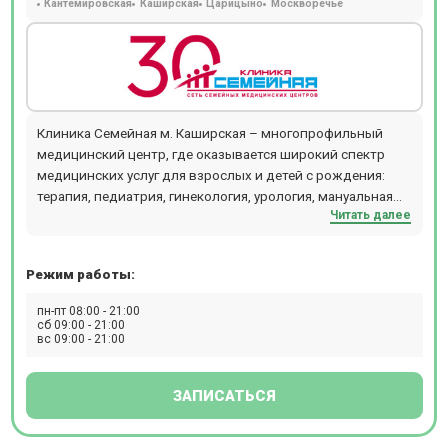
Кантемировская
Каширская
Царицыно
Москворечье
Клиника Семейная м. Каширская – многопрофильный
медицинский центр, где оказывается широкий спектр
медицинских услуг для взрослых и детей с рождения:
терапия, педиатрия, гинекология, урология, мануальная
Читать далее
терапия, дерматология, флебология, проктология,
гастроэнтерология, кардиология, хирургия,
офтальмология, маммология, аллергология,
Режим работы:
физиотерапия и т.д. В отделении проводятся следующие
виды диагностических мероприятий: эндоскопия, УЗИ,
пн-пт 08:00 - 21:00
ЭКГ, эхокардиография, биопсия, допплерография,
сб 09:00 - 21:00
вс 09:00 - 21:00
ректороманоскопия, суточное мониторирование
артериального давления, фарингоскопия, ПЦР, БАК, ИФА,
профессиональный непрерывный мониторинг глюкозы i-
ЗАПИСАТЬСЯ
pro, суточное мониторирование ЭКГ (Холтер),
урофлоуметрия. Ежедневно открыт лабораторный
кабинет (иммунологические, гистологические,