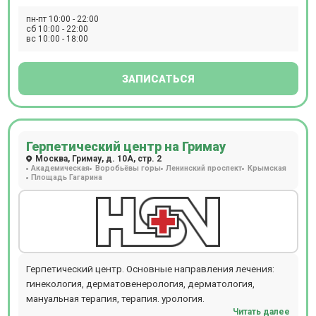
сбалансированное питание, индивидуальные
гигиенические наборы и внимательное отношение
пн-пт 10:00 - 22:00
сб 10:00 - 22:00
медицинского персонала. В отделении проводятся
вс 10:00 - 18:00
следующие виды диагностических мероприятий:
рентген, эндоскопия, УЗИ, ЭКГ, эхокардиография,
биопсия, допплерография, ректороманоскопия, суточное
ЗАПИСАТЬСЯ
мониторирование артериального давления,
фарингоскопия, ПЦР, БАК, ИФА. Ежедневно открыт
лабораторный кабинет (иммунологические,
гистологические, цитологические исследования,
Герпетический центр на Гримау
аллергологический метод, микроскопический метод,
Москва, Гримау, д. 10А, стр. 2
микробиологическая диагностика), проводится
Академическая
Воробьёвы горы
Ленинский проспект
Крымская
Площадь Гагарина
вакцинация для взрослых и детей. Пациентам доступен
вызов на дом врача или младшего медицинского
персонала. Полное поликлиническое и стационарное
обслуживание, предлагаемое клиникой Семейная на ул.
С.Радонежского, 5/2, стр.1 особенно актуально для
семей: здесь получит помощь каждый, от мала до
велика.
Герпетический центр. Основные направления лечения:
гинекология, дерматовенерология, дерматология,
мануальная терапия, терапия. урология.
Читать далее