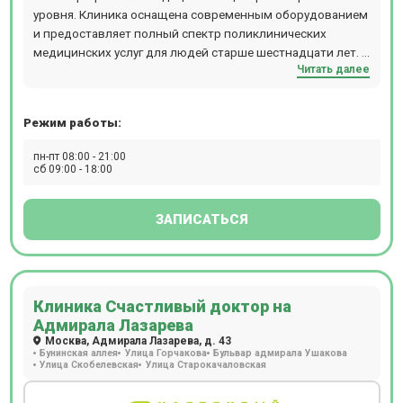
уровня. Клиника оснащена современным оборудованием
и предоставляет полный спектр поликлинических
медицинских услуг для людей старше шестнадцати лет. В
Читать далее
медцентре можно записаться на различные виды
диагностики: УЗИ, 3D УЗИ, 4D УЗИ, функциональную
диагностику, рентген, дуплексное сканирование, ЭХОКГ,
Режим работы:
эндоскопические методы исследования. Клиника
находится в самом центре Москвы в 5 минутах ходьбы от
пн-пт 08:00 - 21:00
станций метро Чистые Пруды, Тургеневская, Сретенский
сб 09:00 - 18:00
бульвар или Лубянка.
ЗАПИСАТЬСЯ
Клиника Счастливый доктор на
Адмирала Лазарева
Москва, Адмирала Лазарева, д. 43
Бунинская аллея
Улица Горчакова
Бульвар адмирала Ушакова
Улица Скобелевская
Улица Старокачаловская