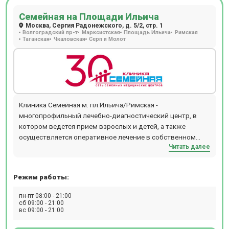
Семейная на Площади Ильича
Москва, Сергия Радонежского, д. 5/2, стр. 1
Волгоградский пр-т
Марксистская
Площадь Ильича
Римская
Таганская
Чкаловская
Серп и Молот
Клиника Семейная м. пл.Ильича/Римская -
многопрофильный лечебно-диагностический центр, в
котором ведется прием взрослых и детей, а также
осуществляется оперативное лечение в собственном
Читать далее
круглосуточном стационаре. Амбулаторное отделение
включает в себя широкий спектр услуг по следующим
направлениям: эндокринология, хирургия, гинекология,
Режим работы:
урология, физиотерапия, травматология и ортопедия,
терапия, проктология, маммология, неврология,
пн-пт 08:00 - 21:00
гастроэнтерология, физиотерапия и т.д. Материальная
сб 09:00 - 21:00
вс 09:00 - 21:00
база стационара оснащена 2 операционными блоками,
где представлены: лазерная установка, аппаратура для