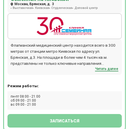
Москва, Брянская, д. 3
Выставочная
Киевская
Студенческая
Деловой центр
Флагманский медицинский центр находится всего в 300
метрах от станции метро Киевская по адресу ул.
Брянская, д.3. На площади в более чем 4 тысяч кв.м.
представлены не только ключевые направления
Читать далее
Семейной, такие как: терапия, урология, гинекология,
неврология, кардиология, оториноларингология, но и
полноценный диагностический центр УЗИ, рентген, МРТ/
Режим работы:
КТ с новейшим оборудованием Siemens Magnetom Amira,
тип томографа-закрытый, 1.5 T. Интерпретация
пн-пт 08:00 - 21:00
изображений проводится радиологами экспертного
сб 09:00 - 21:00
вс 09:00 - 21:00
уровня. Учитывая широкие возможности клиники, в
сложных случаях проводится консилиум врачей с
привлечением клинических специалистов. В
ЗАПИСАТЬСЯ
флагманском медицинском центре Семейной так же