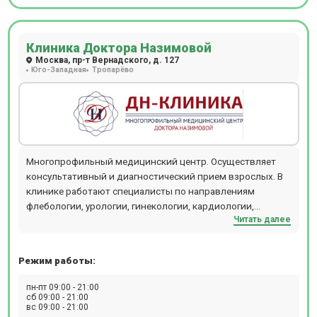
работают: отделение эндоскопии, Центр Иммунной и
Таргетной Терапии (здесь можно пойти
противоопухолевое лечение, в том числе по ОМС), Центр
Клиника Доктора Назимовой
Сложного Диагноза (мультидисциплинарная команда
Москва, пр-т Вернадского, д. 127
врачей собирается для постановки диагноза и подбора
Юго-Западная
Тропарёво
лечения конкретному пациенту), Центр Лечения Боли
(лечение послеоперационных болевых синдромов,
головных болей, болей в спине) и стационар
круглосуточного пребывания для пациентов
терапевтического, неврологического, онкологического
профиля. Особое внимание в Семейной на Киевской
Многопрофильный медицинский центр. Осуществляет
уделено эстетической медицине. В клинике работают
консультативный и диагностический прием взрослых. В
специалисты в области пластической хирургии,
клинике работают специалисты по направлениям
инъекционной косметологии, уходовых и аппаратных
флебологии, урологии, гинекологии, кардиологии,
процедур. Кадровый состав сформирован из ведущих
Читать далее
терапии, хирургии, косметологии и т.д. Прием проводится
специалистов сети. стационар круглосуточного
по предварительной записи.
пребывания.
Режим работы:
пн-пт 09:00 - 21:00
сб 09:00 - 21:00
вс 09:00 - 21:00