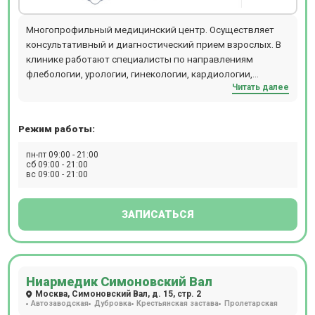
терапевтического, неврологического, онкологического
профиля. Особое внимание в Семейной на Киевской
Многопрофильный медицинский центр. Осуществляет
уделено эстетической медицине. В клинике работают
консультативный и диагностический прием взрослых. В
специалисты в области пластической хирургии,
клинике работают специалисты по направлениям
инъекционной косметологии, уходовых и аппаратных
флебологии, урологии, гинекологии, кардиологии,
процедур. Кадровый состав сформирован из ведущих
Читать далее
терапии, хирургии, косметологии и т.д. Прием проводится
специалистов сети. стационар круглосуточного
по предварительной записи.
пребывания.
Режим работы:
пн-пт 09:00 - 21:00
сб 09:00 - 21:00
вс 09:00 - 21:00
ЗАПИСАТЬСЯ
Ниармедик Симоновский Вал
Москва, Симоновский Вал, д. 15, стр. 2
Автозаводская
Дубровка
Крестьянская застава
Пролетарская