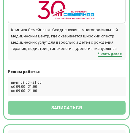
Клиника Семейная м. Сходненская – многопрофильный
медицинский центр, где оказывается широкий спектр
медицинских услуг для взрослых и детей с рождения:
терапия, педиатрия, гинекология, урология, мануальная
Читать далее
терапия, дерматология и косметология, проктология,
гастроэнтерология, кардиология, хирургия,
офтальмология, маммология, аллергология,
Режим работы:
физиотерапия и т.д. В отделении проводятся следующие
виды диагностических мероприятий: рентген,
пн-пт 08:00 - 21:00
эндоскопия, УЗИ, ЭКГ, эхокардиография, биопсия,
сб 09:00 - 21:00
вс 09:00 - 21:00
допплерография, ректороманоскопия, суточное
мониторирование артериального давления,
фарингоскопия, ПЦР, БАК, ИФА. Ежедневно открыт
ЗАПИСАТЬСЯ
лабораторный кабинет (иммунологические,
гистологические, цитологические исследования,
аллергологический метод, микроскопический метод,
микробиологическая диагностика), проводится