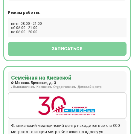
андрологи, кардиологи, дерматовенерологи, онколог-
маммолог, терапевты, офтальмологи, отоларингологи,
Режим работы:
хирурги, проктолог, мануальный терапевт.
Ультразвуковая диагностика экспертного класса. В
пн-пт 08:00 - 21:00
клинике на Бунинской аллее проводят обследования:
сб 08:00 - 21:00
вс 08:00 - 20:00
эхосальпингографию (оценку проходимости маточных
труб под контролем УЗИ), ЭКГ, ЭХО-КГ. Представлен
широкий спектр стоматологических услуг: терапия,
ЗАПИСАТЬСЯ
хирургия, ортопедия.
Семейная на Киевской
Москва, Брянская, д. 3
Выставочная
Киевская
Студенческая
Деловой центр
Флагманский медицинский центр находится всего в 300
метрах от станции метро Киевская по адресу ул.