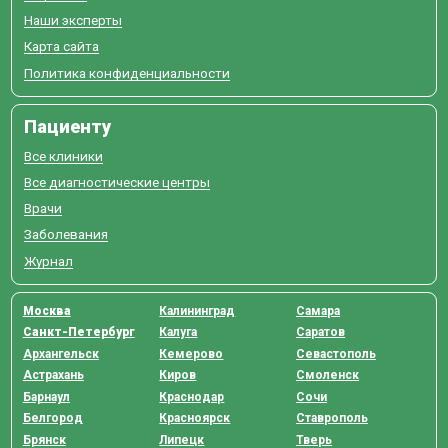
Наши эксперты
Карта сайта
Политика конфиденциальности
Пациенту
Все клиники
Все диагностические центры
Врачи
Заболевания
Журнал
Москва
Калининград
Самара
Санкт-Петербург
Калуга
Саратов
Архангельск
Кемерово
Севастополь
Астрахань
Киров
Смоленск
Барнаул
Краснодар
Сочи
Белгород
Красноярск
Ставрополь
Брянск
Липецк
Тверь