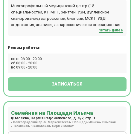
оборудования, проконсультироваться с врачами любой
Многопрофильный медицинский центр (18
специальности, получить современный протокол
специальностей, КТ, МРТ, рентген, УЗИ, дуплексное
лечения. Врачи составляют схемы лечения, опираясь на
сканирование,гастроскопия, биопсия, МСКТ, УЗДГ,
анамнез, возраст, пол, антропометрические показатели и
эндоскопия, анализы, лапароскопическая операционная,
другие факторы, совокупно присутствующие в каждом
Читать далее
стационар, реабилитация). Шаговая близость от метро
отдельном случае. Полное поликлиническое
Люблино (5 мин.).
обслуживание, предлагаемое клиникой Семейная у м.
Измайловской, особенно актуально для семей: здесь
Режим работы:
получит помощь каждый, от мала до велика.
пн-пт 08:00 - 20:00
сб 08:00 - 20:00
вс 09:00 - 20:00
ЗАПИСАТЬСЯ
Семейная на Площади Ильича
Москва, Сергия Радонежского, д. 5/2, стр. 1
Волгоградский пр-т
Марксистская
Площадь Ильича
Римская
Таганская
Чкаловская
Серп и Молот