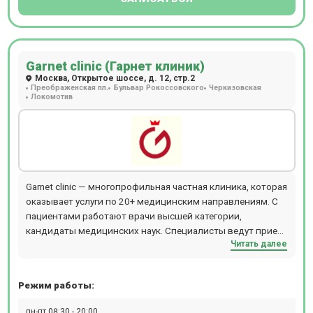
Garnet clinic (Гарнет клиник)
Москва, Открытое шоссе, д. 12, стр.2
Преображенская пл.
Бульвар Рокоссовского
Черкизовская
Локомотив
Garnet clinic — многопрофильная частная клиника, которая
оказывает услуги по 20+ медицинским направлениям. С
пациентами работают врачи высшей категории,
кандидаты медицинских наук. Специалисты ведут прием
Читать далее
стационарно и на выезде — можно вызвать доктора на
дом. В штате хирурги, терапевты, неврологи, кардиологи,
гинекологи, урологи, дерматологи, косметологи,
Режим работы:
эндокринологи, проктологи. Есть стоматологическое
отделение — доступны все виды услуг от установки
пн-пт 08:30 - 20:00