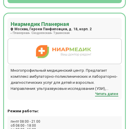
биопсия, допплерография, ректороманоскопия, суточное
мониторирование артериального давления,
фарингоскопия, ПЦР, БАК, ИФА. Ежедневно открыт
лабораторный кабинет (иммунологические,
Ниармедик Планерная
гистологические, цитологические исследования,
Москва, Героев Панфиловцев, д. 18, корп. 2
аллергологический метод, микроскопический метод,
Планерная
Сходненская
Тушинская
микробиологическая диагностика), проводится
вакцинация для взрослых и детей. Пациентам доступен
вызов на дом врача или младшего медицинского
персонала. Полное поликлиническое и стационарное
обслуживание, предлагаемое клиникой Семейная на ул.
С.Радонежского, 5/2, стр.1 особенно актуально для
Многопрофильный медицинский центр. Предлагает
семей: здесь получит помощь каждый, от мала до
комплекс амбулаторно-поликлинических и лабораторно-
велика.
диагностических услуг для детей и взрослых.
Направления: ультразвуковые исследования (УЗИ),
Читать далее
дуплексное сканирование, функциональная диагностика,
эндоскопия и др.
Режим работы:
пн-пт 08:00 - 21:00
сб 08:00 - 18:00