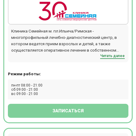
Клиника Семейная м. пл.Ильича/Римская -
многопрофильный лечебно-диагностический центр, в
котором ведется прием взрослых и детей, а также
осуществляется оперативное лечение в собственном
Читать далее
круглосуточном стационаре. Амбулаторное отделение
включает в себя широкий спектр услуг по следующим
направлениям: эндокринология, хирургия, гинекология,
Режим работы:
урология, физиотерапия, травматология и ортопедия,
терапия, проктология, маммология, неврология,
пн-пт 08:00 - 21:00
гастроэнтерология, физиотерапия и т.д. Материальная
сб 09:00 - 21:00
вс 09:00 - 21:00
база стационара оснащена 2 операционными блоками,
где представлены: лазерная установка, аппаратура для
радиоволновой хирургии, эндоскопические стойки
ЗАПИСАТЬСЯ
высокого разрешения, что позволяет проводить все
виды хирургических вмешательств в области
гинекологии, проктологии, оториноларингологии,
флебологии, общей хирургии, травматологии и