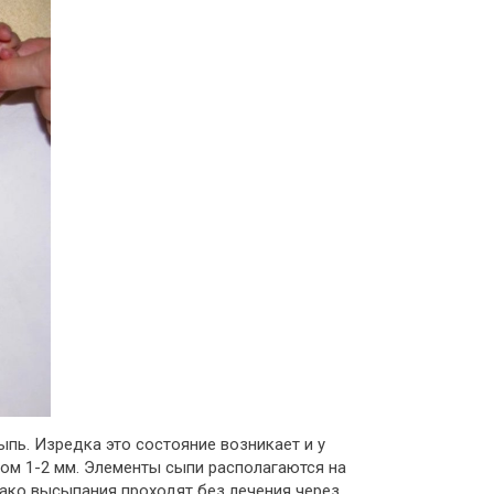
пь. Изредка это состояние возникает и у
ром 1-2 мм. Элементы сыпи располагаются на
днако высыпания проходят без лечения через