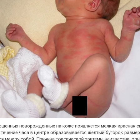
ошенных новорожденных на коже появляется мелкая красная сы
 течение часа в центре образовывается желтый бугорок разме
ться между собой. Причина токсической эритемы неизвестна, о