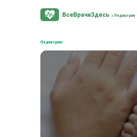
ВсеВрачиЗдесь
Педиатрия
Педиатрия/