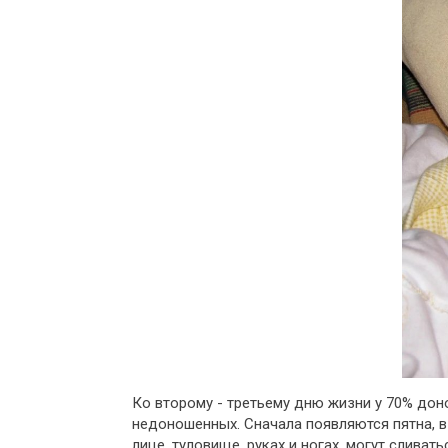
Ко второму - третьему дню жизни у 70% дон
недоношенных. Сначала появляются пятна, в
лице, туловище, руках и ногах, могут слива