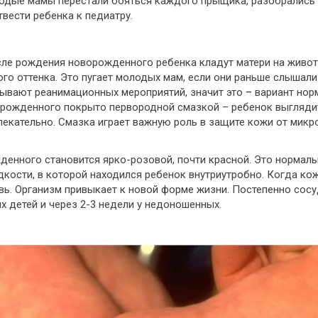
одые мамы перестали бояться каждого прыщика, разобрались в
вести ребенка к педиатру.
сле рождения новорожденного ребенка кладут матери на живот.
го оттенка. Это пугает молодых мам, если они раньше слышали 
зывают реанимационных мероприятий, значит это
–
вариант нор
ворожденного покрыто первородной смазкой – ребенок выгляди
влекательно. Смазка играет важную роль в защите кожи от микр
денного становится ярко-розовой, почти красной. Это нормал
дкости, в которой находился ребенок внутриутробно. Когда к
овь. Организм привыкает к новой форме жизни. Постепенно сосу
х детей и через 2-3 недели у недоношенных.