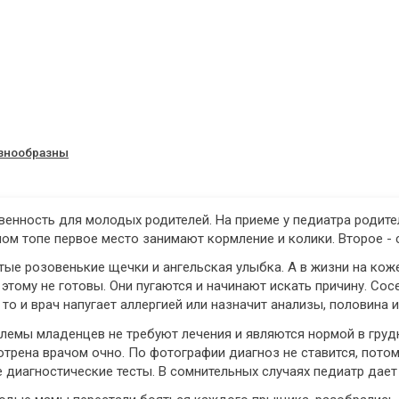
знообразны
енность для молодых родителей. На приеме у педиатра родите
ном топе первое место занимают кормление и колики. Второе - 
тые розовенькие щечки и ангельская улыбка. А в жизни на кож
этому не готовы. Они пугаются и начинают искать причину. Со
, то и врач напугает аллергией или назначит анализы, половина
емы младенцев не требуют лечения и являются нормой в грудни
рена врачом очно. По фотографии диагноз не ставится, потом
 диагностические тесты. В сомнительных случаях педиатр дает