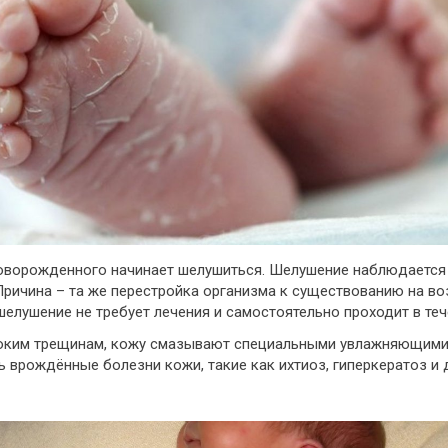
оворожденного начинает шелушиться. Шелушение наблюдается у
ричина – та же перестройка организма к существованию на возд
елушение не требует лечения и самостоятельно проходит в теч
боким трещинам, кожу смазывают специальными увлажняющими
врождённые болезни кожи, такие как ихтиоз, гиперкератоз и д