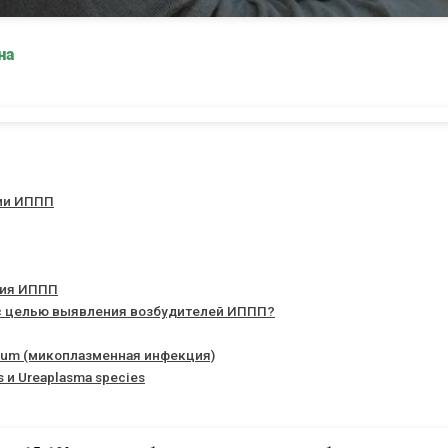
на
ии ИППП
ния ИППП
с целью выявления возбудителей ИППП?
lium (микоплазменная инфекция)
 и Ureaplasma species