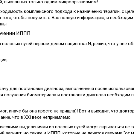
ий, вызванных только одним микроорганизмом!
бходимость комплексного подхода к назначению терапии, с це
 того, чтобы получить о Вас полную информацию, и необходим
ины.
лечении ИППП
 половых путей первым делом пациентка N, решив, что у нее о
ции;
ачу для постановки диагноза, выполненный после использовани
ля получения биоматериала и постановки диагноза необходим п
омог, иначе бы она просто не пришла)! Вот и выходит, что докт
ние, что в XXI веке неприемлемо.
ческими выделениями из половых путей могут скрываться не 
ый вагинит, но также и ИППП, которые не лечатся свечами "от 