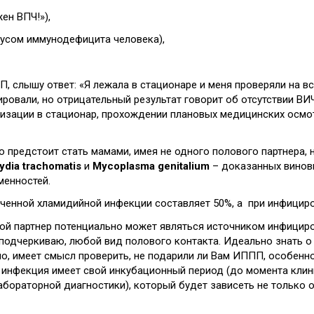
ен ВПЧ!»),
усом иммунодефицита человека),
 слышу ответ: «Я лежала в стационаре и меня проверяли на все
ровали, но отрицательный результат говорит об отсутствии ВИ
лизации в стационар, прохождении плановых медицинских осмо
 предстоит стать мамами, имея не одного полового партнера, 
ydia trachomatis
и
Mycoplasma genitalium
– доказанных винов
менностей.
еченной хламидийной инфекции составляет 50%, а при инфициро
й партнер потенциально может являться источником инфициро
 подчеркиваю, любой вид полового контакта. Идеально знать о
но, имеет смысл проверить, не подарили ли Вам ИППП, особенно
я инфекция имеет свой инкубационный период (до момента клини
ораторной диагностики), который будет зависеть не только от