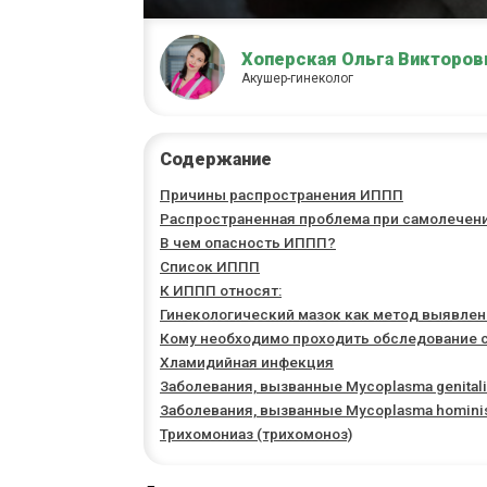
Хоперская Ольга Викторов
Акушер-гинеколог
Содержание
Причины распространения ИППП
Распространенная проблема при самолечен
В чем опасность ИППП?
Список ИППП
К ИППП относят:
Гинекологический мазок как метод выявле
Кому необходимо проходить обследование 
Хламидийная инфекция
Заболевания, вызванные Mycoplasma genita
Заболевания, вызванные Mycoplasma hominis
Трихомониаз (трихомоноз)