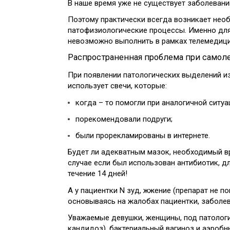
В наше время уже не существует заболеван
Поэтому практически всегда возникает нео
патофизиологические процессы. Именно для
невозможно выполнить в рамках телемедиц
Распространенная проблема при само
При появлении патологических выделений из
использует свечи, которые:
когда – то помогли при аналогичной ситуа
порекомендовали подруги;
были прорекламированы в интернете.
Будет ли адекватным мазок, необходимый вр
случае если был использован антибиотик, д
течение 14 дней!
А у пациентки N зуд, жжение (препарат не п
основываясь на жалобах пациентки, заболева
Уважаемые девушки, женщины, под патологи
кандидоз), бактериальный вагиноз и аэробн