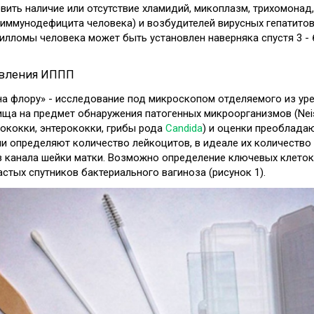
ить наличие или отсутствие хламидий, микоплазм, трихомонад
 иммунодефицита человека) и возбудителей вирусных гепатито
илломы человека может быть установлен наверняка спустя 3 - 6
явления ИППП
на флору» - исследование под микроскопом отделяемого из уре
ща на предмет обнаружения патогенных микроорганизмов (Neisser
лококки, энтерококки, грибы рода
Candida
) и оценки преоблада
и определяют количество лейкоцитов, в идеале их количество
из канала шейки матки. Возможно определение ключевых клеток
астых спутников бактериального вагиноза (рисунок 1).