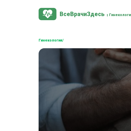
ВсеВрачиЗдесь
Гинекологи
Гинекология/