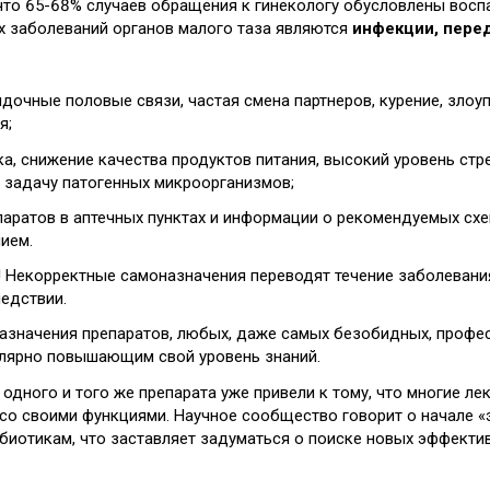
 что 65-68% случаев обращения к гинекологу обусловлены вос
х заболеваний органов малого таза являются
инфекции, пере
дочные половые связи, частая смена партнеров, курение, зло
я;
а, снижение качества продуктов питания, высокий уровень стр
 задачу патогенных микроорганизмов;
ратов в аптечных пунктах и информации о рекомендуемых схем
ием.
! Некорректные самоназначения переводят течение заболевания
едствии.
назначения препаратов, любых, даже самых безобидных, проф
улярно повышающим свой уровень знаний.
одного и того же препарата уже привели к тому, что многие л
 со своими функциями. Научное сообщество говорит о начале «
биотикам, что заставляет задуматься о поиске новых эффект