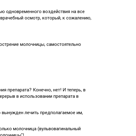
лью одновременного воздействия на все
 врачебный осмотр, который, к сожалению,
бострение молочницы, самостоятельно
я препарата? Конечно, нет! И теперь, в
ерерыв в использовании препарата в
ор вынужден лечить предполагаемое им,
только молочница (вульвовагинальный
молочницы"!