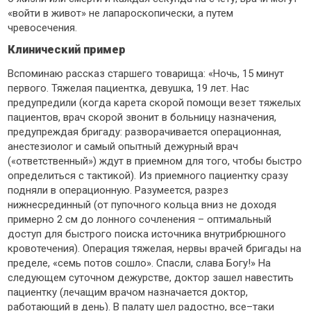
«войти в живот» не лапароскопически, а путем
чревосечения.
Клинический пример
Вспоминаю рассказ старшего товарища: «Ночь, 15 минут
первого. Тяжелая пациентка, девушка, 19 лет. Нас
предупредили (когда карета скорой помощи везет тяжелых
пациентов, врач скорой звонит в больницу назначения,
предупреждая бригаду: разворачивается операционная,
анестезиолог и самый опытный дежурный врач
(«ответственный») ждут в приемном для того, чтобы быстро
определиться с тактикой). Из приемного пациентку сразу
подняли в операционную. Разумеется, разрез
нижнесрединный (от пупочного кольца вниз не доходя
примерно 2 см до лонного сочленения – оптимальный
доступ для быстрого поиска источника внутрибрюшного
кровотечения). Операция тяжелая, нервы врачей бригады на
пределе, «семь потов сошло». Спасли, слава Богу!» На
следующем суточном дежурстве, доктор зашел навестить
пациентку (лечащим врачом назначается доктор,
работающий в день). В палату шел радостно, все–таки