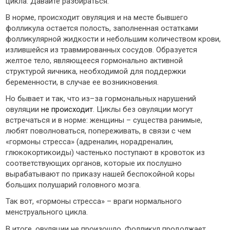
цикла. Давайте разбираться.
В норме, происходит овуляция и на месте бывшего
фолликула остается полость, заполненная остатками
фолликулярной жидкости и небольшим количеством крови,
излившейся из травмированных сосудов. Образуется
желтое тело, являющееся гормонально активной
структурой яичника, необходимой для поддержки
беременности, в случае ее возникновения.
Но бывает и так, что из–за гормональных нарушений
овуляции
не происходит
. Циклы без овуляции могут
встречаться и в норме: женщины – существа ранимые,
любят поволноваться, попереживать, в связи с чем
«гормоны стресса» (адреналин, норадреналин,
глюкокортикоиды) частенько поступают в кровоток из
соответствующих органов, которые их послушно
вырабатывают по приказу нашей беспокойной коры
больших полушарий головного мозга.
Так вот, «гормоны стресса» – враги нормального
менструального цикла.
В итоге, овуляции не произошло. Фолликул продолжает