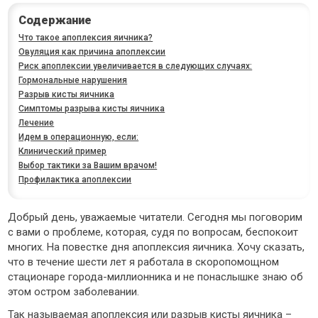
Содержание
Что такое апоплексия яичника?
Овуляция как причина апоплексии
Риск апоплексии увеличивается в следующих случаях:
Гормональные нарушения
Разрыв кисты яичника
Симптомы разрыва кисты яичника
Лечение
Идем в операционную, если:
Клинический пример
Выбор тактики за Вашим врачом!
Профилактика апоплексии
Добрый день, уважаемые читатели. Сегодня мы поговорим
с вами о проблеме, которая, судя по вопросам, беспокоит
многих. На повестке дня апоплексия яичника. Хочу сказать,
что в течение шести лет я работала в скоропомощном
стационаре города-миллионника и не понаслышке знаю об
этом остром заболевании.
Так называемая апоплексия или разрыв кисты яичника –