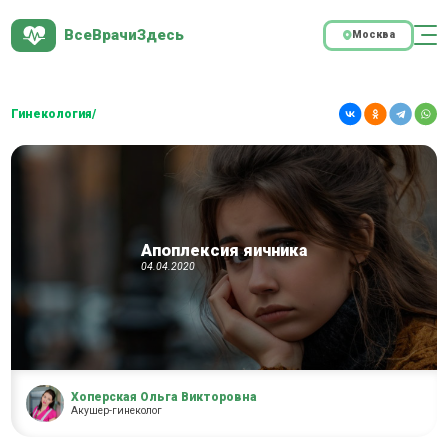
ВсеВрачиЗдесь
Москва
Гинекология/
Апоплексия яичника
04.04.2020
Хоперская Ольга Викторовна
Акушер-гинеколог