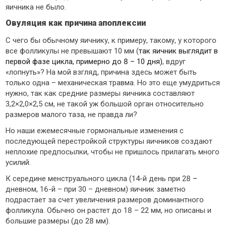
яичника не было.
Овуляция как причина апоплексии
С чего бы обычному яичнику, к примеру, такому, у которого
все фолликулы не превышают 10 мм (
так яичник выглядит в
первой фазе цикла, примерно до 8 – 10 дня)
, вдруг
«лопнуть»? На мой взгляд, причина здесь может быть
только одна – механическая травма. Но это еще умудриться
нужно, так как средние размеры яичника составляют
3,2×2,0×2,5 см, не такой уж большой орган относительно
размеров малого таза, не правда ли?
Но наши ежемесячные гормональные изменения с
последующей перестройкой структуры яичников создают
неплохие предпосылки, чтобы не пришлось прилагать много
усилий.
К середине менструального цикла (14-й день при 28
–
дневном, 16-й – при 30 – дневном) яичник заметно
подрастает за счет увеличения размеров доминантного
фолликула. Обычно он растет до 18 – 22 мм, но описаны и
большие размеры (до 28 мм).