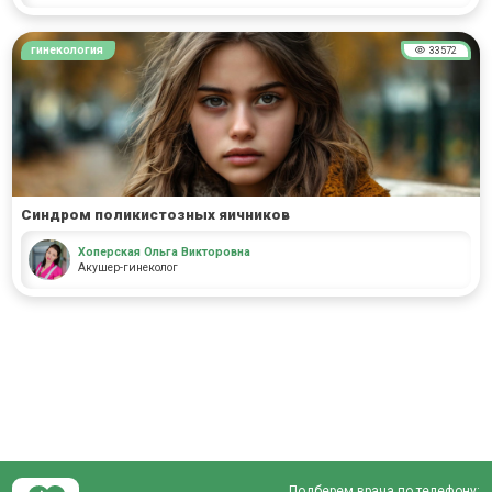
гинекология
33572
Синдром поликистозных яичников
Хоперская Ольга Викторовна
Акушер-гинеколог
Подберем врача по телефону: