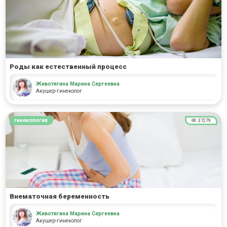
Роды как естественный процесс
Животягина Марина Сергеевна
Акушер-гинеколог
гинекология
37279
Внематочная беременность
Животягина Марина Сергеевна
Акушер-гинеколог