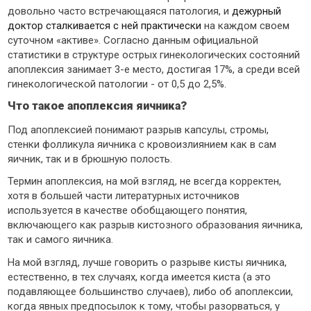
довольно часто встречающаяся патология, и
дежурный
доктор сталкивается с ней практически
на каждом своем
суточном «активе». Согласно данным официальной
статистики в структуре острых гинекологических состояний
апоплексия занимает 3-е место, достигая 17%, а среди всей
гинекологической патологии - от 0,5 до 2,5%.
Что такое апоплексия яичника?
Под апоплексией понимают разрыв капсулы, стромы,
стенки фолликула яичника с кровоизлиянием как в сам
яичник, так и в брюшную полость.
Термин апоплексия, на мой взгляд, не всегда корректен,
хотя в большей части литературных источников
используется в качестве обобщающего понятия,
включающего как разрыв кистозного образования яичника,
так и самого яичника.
На мой взгляд, лучше говорить о разрыве кисты яичника,
естественно, в тех случаях, когда имеется киста (а это
подавляющее большинство случаев), либо об апоплексии,
когда явных предпосылок к тому, чтобы разорваться, у