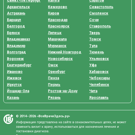
Санкт-Петербург
Калуга
Саратов
Архангельск
Кемерово
Севастополь
Астрахань
Киров
Смоленск
Барнаул
Краснодар
Сочи
Белгород
Красноярск
Ставрополь
Брянск
Липецк
Тверь
Владикавказ
Махачкала
Томск
Владимир
Мурманск
Тула
Волгоград
Нижний Новгород
Тюмень
Воронеж
Новосибирск
Ульяновск
Екатеринбург
Омск
Уфа
Иваново
Оренбург
Хабаровск
Ижевск
Пенза
Чебоксары
Иркутск
Пермь
Челябинск
Йошкар-Ола
Ростов-на-Дону
Чита
Казань
Рязань
Ярославль
© 2014–2026 «ВсеВрачиЗдесь.ру»
Информация представлена на сайте в ознакомительных целях, не может
заменить визит к врачу, использоваться для назначения лечения и
постановки диагноза.