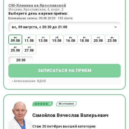
СМ-Клиника на Ярославской
Москва, Ярославская, 4, корп. 2
Выберите день и время приёма:
Ближайшая запись: 09.08 20:30 · 133 слота
вс
вт
чт
сб
вс
вт
чт
вс
09.08
11.08
13.08
15.08
16.08
18.08
20.08
23.08
вт
чт
25.08
27.08
20:30
ЗАПИСАТЬСЯ НА ПРИЕМ
Алексеевская
ВДНХ
5
86 отзывов
Самойлов Вячеслав Валерьевич
Стаж 30 лет
Врач высшей категории