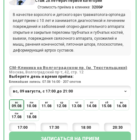
Стаж 28 лет
Врач первой категории
Стоимость приёма в клинике:
3200₽
В качестве взрослого и детского врач травматолога-ортопеда
ведет прием с 10 лет и занимается диагностикой и лечением
повреждений и заболеваний опорно-двигательного аппарата:
открытые и закрытые переломы трубчатых и губчатых костей,
вывихи, повреждения связочного аппарата, сухожилий и
мышц, ранения конечностей, пяточная шпора, плоскостопие,
деформирующий артроз суставов.
СМ-Клиника на Волгоградском пр. (м. Текстильщики)
Москва, Волгоградский пр-т, 42, стр. 12
Выберите день и время приёма:
Ближайшая запись: 07.08 16:00 · 207 слотов
вс
пн
вт
ср
чт
пт
сб
вс
09.08
10.08
11.08
12.08
13.08
14.08
15.08
16.08
пн
вт
17.08
18.08
17:00
17:30
18:00
20:30
ЗАПИСАТЬСЯ НА ПРИЕМ