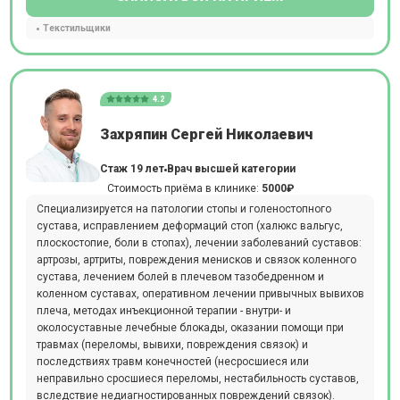
Текстильщики
4.2
Захряпин Сергей Николаевич
Стаж 19 лет
Врач высшей категории
Стоимость приёма в клинике:
5000₽
Специализируется на патологии стопы и голеностопного
сустава, исправлением деформаций стоп (халюкс вальгус,
плоскостопие, боли в стопах), лечении заболеваний суставов:
артрозы, артриты, повреждения менисков и связок коленного
сустава, лечением болей в плечевом тазобедренном и
коленном суставах, оперативном лечении привычных вывихов
плеча, методах инъекционной терапии - внутри- и
околосуставные лечебные блокады, оказании помощи при
травмах (переломы, вывихи, повреждения связок) и
последствиях травм конечностей (несросшиеся или
неправильно сросшиеся переломы, нестабильность суставов,
вследствие недиагностированных повреждений связок).