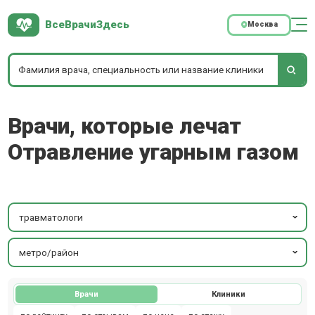
ВсеВрачиЗдесь
Москва
Врачи, которые лечат
Отравление угарным газом
травматологи
метро/район
Врачи
Клиники