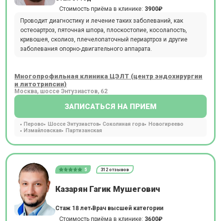
Стоимость приёма в клинике:
3900₽
Проводит диагностику и лечение таких заболеваний, как
остеоартроз, пяточная шпора, плоскостопие, косолапость,
кривошея, сколиоз, плечелопаточный периартроз и другие
заболевания опорно-двигательного аппарата.
Многопрофильная клиника ЦЭЛТ (центр эндохирургии
и литотрипсии)
Москва, шоссе Энтузиастов, 62
ЗАПИСАТЬСЯ НА ПРИЕМ
Перово
Шоссе Энтузиастов
Соколиная гора
Новогиреево
Измайловская
Партизанская
5
312 отзывов
Казарян Гагик Мушегович
Стаж 18 лет
Врач высшей категории
Стоимость приёма в клинике:
3600₽