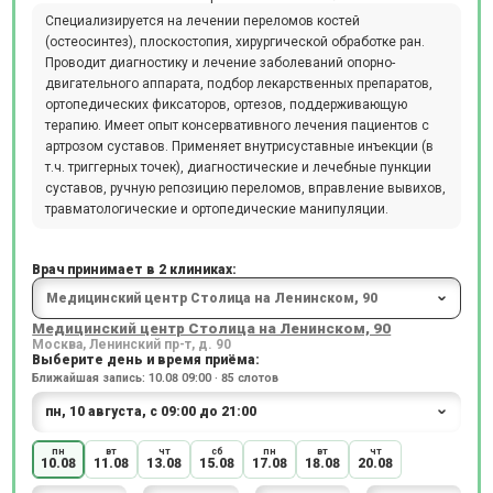
Специализируется на лечении переломов костей
(остеосинтез), плоскостопия, хирургической обработке ран.
Проводит диагностику и лечение заболеваний опорно-
двигательного аппарата, подбор лекарственных препаратов,
ортопедических фиксаторов, ортезов, поддерживающую
терапию. Имеет опыт консервативного лечения пациентов с
артрозом суставов. Применяет внутрисуставные инъекции (в
т.ч. триггерных точек), диагностические и лечебные пункции
суставов, ручную репозицию переломов, вправление вывихов,
травматологические и ортопедические манипуляции.
Врач принимает в 2 клиниках:
Медицинский центр Столица на Ленинском, 90
Москва, Ленинский пр-т, д. 90
Выберите день и время приёма:
Ближайшая запись: 10.08 09:00 · 85 слотов
пн
вт
чт
сб
пн
вт
чт
10.08
11.08
13.08
15.08
17.08
18.08
20.08