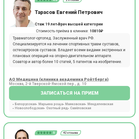
Тарасов Евгений Петрович
Стаж 19 лет
Врач высшей категории
Стоимость приёма в клинике:
10810₽
Травматолог-ортопед. Заслуженный врач РФ.
Специализируется на лечении спортивных травм суставов,
остеоартрозов суставов. Владеет всеми видами экстренных и
плановых операций на опорно-двигательном аппарате.
Соавтор и автор более 10 статей, 5 патентов на изобретение.
АО Медицина (клиника академика Ройтберга)
Москва, 2-й Тверской-Ямской пер., д. 10
ЗАПИСАТЬСЯ НА ПРИЕМ
Белорусская
Марьина роща
Маяковская
Менделеевская
Новослободская
Охотный ряд
Савёловская
5
42 отзыва