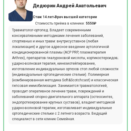
Дедюрин Андрей Анатольевич
Стаж 14 лет
Врач высшей категории
Стоимость приёма в клинике:
5550₽
Травматолог-ортопед. Владеет современными
консервативными методиками лечения заболеваний,
спортивных и иных травм: внутрисуставное (любая
локализация) и другое адресное введение аутологичной
кондиционированной плазмы (АСР PRP, плазматерапия
Arthrex), препаратов гиалуроновой кислоты, кортикостероидов;
ударно-волновая терапия, кинезиотейпирование,
изготовление индивидуальных ортезов стоп любой сложности
(индивидуальные ортопедические стельки). Полимерная
(комбинированная методика Soft&Scotchcast) и классическая
гипсовая иммобилизация. Занимается травматологией,
проводит оперативное лечение травм, повреждений и
заболеваний опорно-двигательного аппарата (остеосинтез,
эндопротезирование крупных суставов), владеет методикой
ударно-волновой терапии, изготавливает индивидуальные
ортопедические стельки с 2 летнего возраста. Ведущий
специалист в сети клиник Семейная.