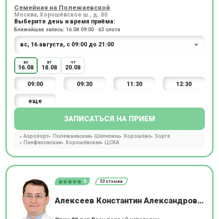
Семейная на Полежаевской
Москва, Хорошёвское ш., д. 80
Выберите день и время приёма:
Ближайшая запись: 16.08 09:00 · 63 слота
вс
вт
чт
16.08
18.08
20.08
09:00
09:30
11:30
12:30
еще
ЗАПИСАТЬСЯ НА ПРИЕМ
Аэропорт
Полежаевская
Шелепиха
Хорошёво
Зорге
Панфиловская
Хорошёвская
ЦСКА
5
53 отзыва
Алексеев Константин Александрович