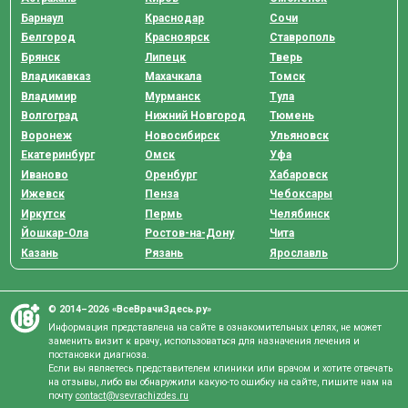
Барнаул
Краснодар
Сочи
Белгород
Красноярск
Ставрополь
Брянск
Липецк
Тверь
Владикавказ
Махачкала
Томск
Владимир
Мурманск
Тула
Волгоград
Нижний Новгород
Тюмень
Воронеж
Новосибирск
Ульяновск
Екатеринбург
Омск
Уфа
Иваново
Оренбург
Хабаровск
Ижевск
Пенза
Чебоксары
Иркутск
Пермь
Челябинск
Йошкар-Ола
Ростов-на-Дону
Чита
Казань
Рязань
Ярославль
© 2014–2026 «ВсеВрачиЗдесь.ру»
Информация представлена на сайте в ознакомительных целях, не может
заменить визит к врачу, использоваться для назначения лечения и
постановки диагноза.
Если вы являетесь представителем клиники или врачом и хотите отвечать
на отзывы, либо вы обнаружили какую-то ошибку на сайте, пишите нам на
почту
contact@vsevrachizdes.ru