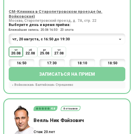
СМ-Клиника в Старопетровском проезде (м.
Войковская)
Москва, Старопетровский проезд, д. 7А, стр. 22
Выберите день и время приёма:
Ближайшая запись: 20.08 16:50 · 23 слота
чт
сб
вт
чт
20.08
22.08
25.08
27.08
16:50
17:30
18:10
18:50
ЗАПИСАТЬСЯ НА ПРИЕМ
Войковская
Балтийская
Стрешнево
4.8
8 отзывов
Веяль Ник Файзович
Стаж 20 лет