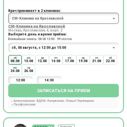
Врач принимает в 2 клиниках:
СМ-Клиника на Ярославской
Москва, Ярославская, 4, корп. 2
Выберите день и время приёма:
Ближайшая запись: 08.08 12:00 · 99 слотов
сб
пн
ср
пт
пн
ср
пт
сб
08.08
10.08
12.08
14.08
17.08
19.08
21.08
22.08
пн
ср
24.08
26.08
12:00
14:30
ЗАПИСАТЬСЯ НА ПРИЕМ
Алексеевская
ВДНХ
Калужская
Новые Черёмушки
Профсоюзная
4.6
2 отзыва