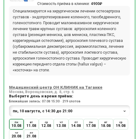
Стоимость приёма в клинике:
4900₽
Специализируется на хирургическом лечении остеоартроза
суставов - эндопротезирование коленного, тазобедренного,
голеностопного. Проводит малоинвазивное хирургическое
лечение травм крупных суставов: артроскопия коленного
сустава (резекция мениска, шов мениска, пластика ПКС,
коррегирующая остеотомия), артроскопия плечевого сустава
(субакромиальная декомпрессия, акромиопластика, лечение
не стабильности сустава), артроскопия локтевого сустава,
артроскопия голеностопного сустава. Проводит хирургическую
коррекцию переднего отдела стопы (hallux valgus) –
«косточка» на стопе.
Медицинский центр ОН КЛИНИК на Таганке
Москва, Воронцовская, д. 8, стр. 6
Выберите день и время приёма:
Ближайшая запись: 07.08 15:30 · 219 слотов
пн
вт
ср
чт
пт
пн
вт
ср
10.08
11.08
12.08
13.08
14.08
17.08
18.08
19.08
чт
пт
20.08
21.08