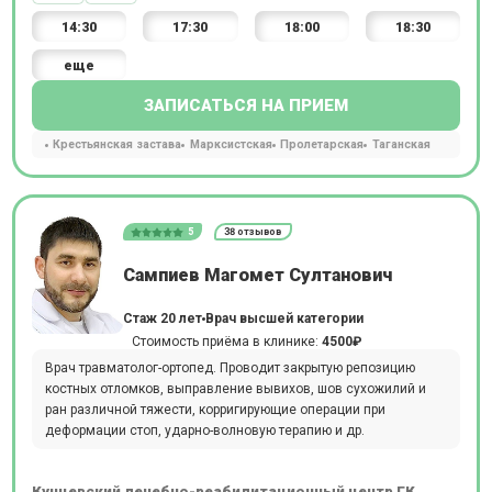
14:30
17:30
18:00
18:30
еще
ЗАПИСАТЬСЯ НА ПРИЕМ
Крестьянская застава
Марксистская
Пролетарская
Таганская
5
38 отзывов
Сампиев Магомет Султанович
Стаж 20 лет
Врач высшей категории
Стоимость приёма в клинике:
4500₽
Врач травматолог-ортопед. Проводит закрытую репозицию
костных отломков, выправление вывихов, шов сухожилий и
ран различной тяжести, корригирующие операции при
деформации стоп, ударно-волновую терапию и др.
Кунцевский лечебно-реабилитационный центр ГК