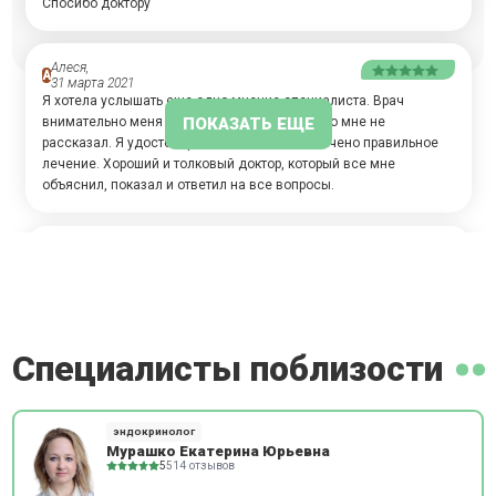
Спосибо доктору
Алеся,
А
31 марта 2021
Я хотела услышать еще одно мнение специалиста. Врач
ПОКАЗАТЬ ЕЩЕ
внимательно меня выслушал и ничего нового мне не
рассказал. Я удостоверилась, что мне назначено правильное
лечение. Хороший и толковый доктор, который все мне
объяснил, показал и ответил на все вопросы.
Пользователь скрыл имя,
А
17 декабря 2020
Врач не понравился! Он не дал мне нормальную консультацию
и решения проблемы. Протянул время, на приеме у него не
работал компьютер и принтер.
Специалисты поблизости
Ренат,
А
23 марта 2020
Я обращался с гормонами. Врач посмотрел мои анализы, в
эндокринолог
которых уже было написано, что показатели занижены. А
Мурашко Екатерина Юрьевна
доктор сказал, что это нормально. Как это понять?
5
514 отзывов