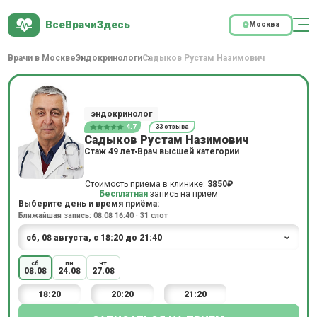
ВсеВрачиЗдесь
Москва
Врачи в Москве
Эндокринологи
Садыков Рустам Назимович
эндокринолог
4.7
33 отзыва
Садыков Рустам Назимович
Стаж 49 лет
Врач высшей категории
Стоимость приема в клинике:
3850₽
Бесплатная
запись на прием
Выберите день и время приёма:
Ближайшая запись: 08.08 16:40 · 31 слот
сб
пн
чт
08.08
24.08
27.08
18:20
20:20
21:20