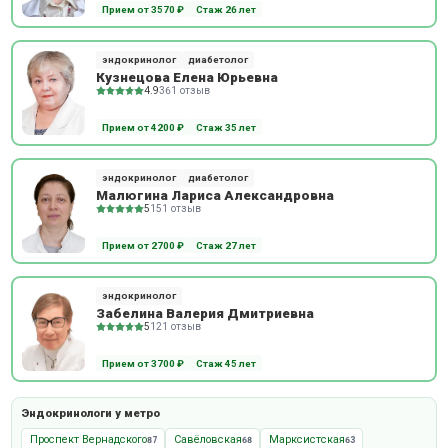
Прием от 3570 ₽
Стаж 26 лет
Анастасия,
А
26 января 2020
Очень хороший и приятный человек. Он измерил мой вес, рост,
эндокринолог
диабетолог
Кузнецова Елена Юрьевна
проверил щитовидку. Все объяснил, прописал лечение и
4.9
361 отзыв
назначил еще один прием через два месяца после
исправления гормонов.
Прием от 4200 ₽
Стаж 35 лет
Мария,
эндокринолог
диабетолог
А
29 декабря 2019
Малюгина Лариса Александровна
Очень хороший и грамотный специалист. У нас была
5
151 отзыв
консультация со своим УЗИ и анализами. Доктор все
рассказал, успокоил нас, направил на пункцию и исследование
Прием от 2700 ₽
Стаж 27 лет
печени. Врач - супер! Выше всех похвал! .
эндокринолог
Забелина Валерия Дмитриевна
Ольга,
А
5
121 отзыв
25 декабря 2019
Это был первый прием. Доктор дружелюбный. Я рассказала ему
Прием от 3700 ₽
Стаж 45 лет
свою проблему, он проверил щитовидную железу и направил на
анализы. Приду на повторный прием.
Эндокринологи у метро
Проспект Вернадского
Савёловская
Марксистская
87
68
63
Пользователь скрыл имя,