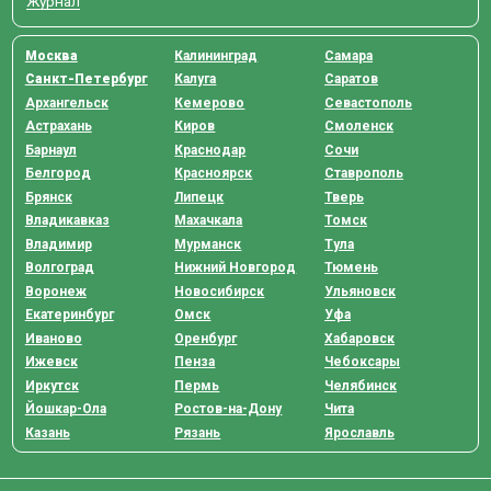
Журнал
Москва
Калининград
Самара
Санкт-Петербург
Калуга
Саратов
Архангельск
Кемерово
Севастополь
Астрахань
Киров
Смоленск
Барнаул
Краснодар
Сочи
Белгород
Красноярск
Ставрополь
Брянск
Липецк
Тверь
Владикавказ
Махачкала
Томск
Владимир
Мурманск
Тула
Волгоград
Нижний Новгород
Тюмень
Воронеж
Новосибирск
Ульяновск
Екатеринбург
Омск
Уфа
Иваново
Оренбург
Хабаровск
Ижевск
Пенза
Чебоксары
Иркутск
Пермь
Челябинск
Йошкар-Ола
Ростов-на-Дону
Чита
Казань
Рязань
Ярославль