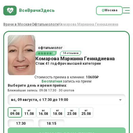
ВсеВрачиЗдесь
Москва
Врачи в Москве
Офтальмологи
Комарова Марианна Геннадиевна
офтальмолог
5
14 отзывов
Комарова Марианна Геннадиевна
Стаж 41 год
Врач высшей категории
Стоимость приема в клинике:
10600₽
Бесплатная
запись на прием
Выберите день и время приёма:
Ближайшая запись: 09.08 17:30 · 30 слотов
вс
вт
вс
вт
вс
вт
09.08
11.08
16.08
18.08
23.08
25.08
17:30
18:15