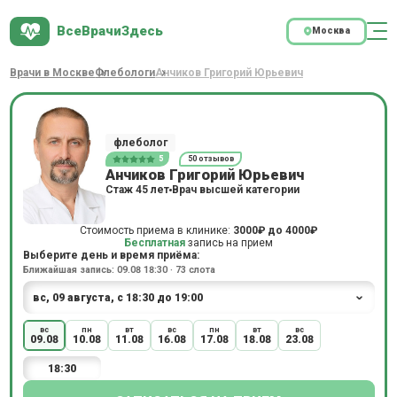
ВсеВрачиЗдесь
Москва
Врачи в Москве
Флебологи
Анчиков Григорий Юрьевич
флеболог
5
50 отзывов
Анчиков Григорий Юрьевич
Стаж 45 лет
Врач высшей категории
Стоимость приема в клинике:
3000₽
до
4000₽
Бесплатная
запись на прием
Выберите день и время приёма:
Ближайшая запись: 09.08 18:30 · 73 слота
вс
пн
вт
вс
пн
вт
вс
09.08
10.08
11.08
16.08
17.08
18.08
23.08
18:30