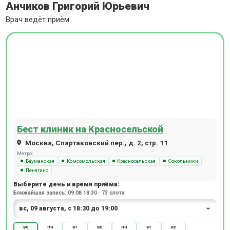
Анчиков Григорий Юрьевич
Врач ведёт приём:
Бест клиник на Красносельской
Москва, Спартаковский пер., д. 2, стр. 11
Метро:
Бауманская
Комсомольская
Красносельская
Сокольники
Пенягино
Выберите день и время приёма:
Ближайшая запись: 09.08 18:30 · 73 слота
вс
пн
вт
вс
пн
вт
вс