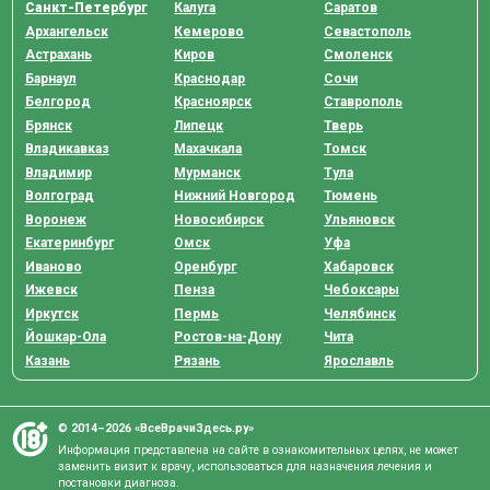
Прием прошел хорошо, доктор осмотрел меня, дал
Санкт-Петербург
Калуга
Саратов
рекомендации и составил лечение. Общаться с Григорием
Архангельск
Кемерово
Севастополь
Юрьевичем было комфортно, он тактичный специалист. Я
Астрахань
Киров
Смоленск
обратился бы повторно к нему.
Барнаул
Краснодар
Сочи
Белгород
Красноярск
Ставрополь
Брянск
Липецк
Тверь
Владимир,
А
04 апреля 2025
Владикавказ
Махачкала
Томск
Доктор оказал мне реальную помощь, дал нужные
Владимир
Мурманск
Тула
рекомендации. Григорий Юрьевич врач с широким кругозором, у
Волгоград
Нижний Новгород
Тюмень
него большой опыт работы. Я благодарен специалисту за его
Воронеж
Новосибирск
Ульяновск
работу.
Екатеринбург
Омск
Уфа
Иваново
Оренбург
Хабаровск
Алена,
Ижевск
Пенза
Чебоксары
А
07 марта 2025
Иркутск
Пермь
Челябинск
Григорий Юрьевич провел удаление бородавок. Доктор
Йошкар-Ола
Ростов-на-Дону
Чита
профессионал, доброжелательный. Быстро определил
Казань
Рязань
Ярославль
проблему. Оказал нужную мне услугу.
Тимофей,
© 2014–2026 «ВсеВрачиЗдесь.ру»
А
29 января 2025
Информация представлена на сайте в ознакомительных целях, не может
Григорий Юрьевич вежливый и профессиональный врач. На
заменить визит к врачу, использоваться для назначения лечения и
приеме он опросил и проконсультировал меня. По итогу визита
постановки диагноза.