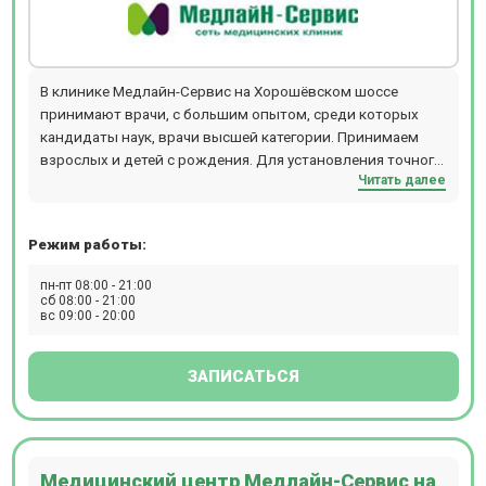
В клинике Медлайн-Сервис на Хорошёвском шоссе
принимают врачи, с большим опытом, среди которых
кандидаты наук, врачи высшей категории. Принимаем
взрослых и детей с рождения. Для установления точного
Читать далее
диагноза есть возможность пройти диагностику: УЗИ, ДС
(дуплексное сканирование), 3D УЗИ, 4D УЗИ,
гастроскопию, ЭХОКГ, рентген, спирометрию, суточное
Режим работы:
мониторирование АД, Суточное ЭКГ мониторирование
(по Холтеру), ЭКГ, ЭЭГ, гистероскопию, колоноскопию,
пн-пт 08:00 - 21:00
кольпоскопию, ректороманоскопию, цистоскопию,
сб 08:00 - 21:00
вс 09:00 - 20:00
эзофагогастродуоденоскопия (ЭФГДС). А также, при
необходимости, пройти лабораторную диагностику -
анализы крови, мочи и других биоматериалов. В
ЗАПИСАТЬСЯ
стоматологическом отделении есть отдельный рентген-
кабинет, где также установлен ортопантомограф. Для
удобства наших пациентов врачи могут выехать на дом к
пациенту. Также доступны услуги медицинской сестры на
Медицинский центр Медлайн-Сервис на
дому, лабораторная диагностика и даже УЗИ на дому.