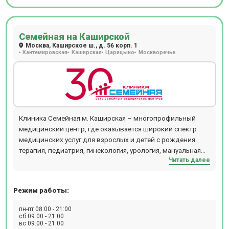
Семейная на Каширской
Москва, Каширское ш., д. 56 корп. 1
Кантемировская
Каширская
Царицыно
Москворечье
Клиника Семейная м. Каширская – многопрофильный
медицинский центр, где оказывается широкий спектр
медицинских услуг для взрослых и детей с рождения:
терапия, педиатрия, гинекология, урология, мануальная
Читать далее
терапия, дерматология, флебология, проктология,
гастроэнтерология, кардиология, хирургия,
офтальмология, маммология, аллергология,
Режим работы:
физиотерапия и т.д. В отделении проводятся следующие
виды диагностических мероприятий: эндоскопия, УЗИ,
пн-пт 08:00 - 21:00
ЭКГ, эхокардиография, биопсия, допплерография,
сб 09:00 - 21:00
вс 09:00 - 21:00
ректороманоскопия, суточное мониторирование