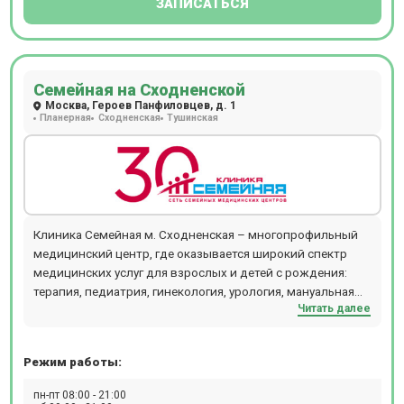
ЗАПИСАТЬСЯ
Семейная на Сходненской
Москва, Героев Панфиловцев, д. 1
Планерная
Сходненская
Тушинская
Клиника Семейная м. Сходненская – многопрофильный
медицинский центр, где оказывается широкий спектр
медицинских услуг для взрослых и детей с рождения:
терапия, педиатрия, гинекология, урология, мануальная
Читать далее
терапия, дерматология и косметология, проктология,
гастроэнтерология, кардиология, хирургия,
офтальмология, маммология, аллергология,
Режим работы:
физиотерапия и т.д. В отделении проводятся следующие
виды диагностических мероприятий: рентген,
пн-пт 08:00 - 21:00