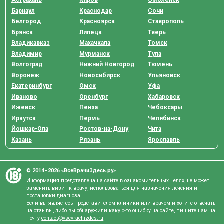
Астрахань
Киров
Смоленск
Барнаул
Краснодар
Сочи
Белгород
Красноярск
Ставрополь
Брянск
Липецк
Тверь
Владикавказ
Махачкала
Томск
Владимир
Мурманск
Тула
Волгоград
Нижний Новгород
Тюмень
Воронеж
Новосибирск
Ульяновск
Екатеринбург
Омск
Уфа
Иваново
Оренбург
Хабаровск
Ижевск
Пенза
Чебоксары
Иркутск
Пермь
Челябинск
Йошкар-Ола
Ростов-на-Дону
Чита
Казань
Рязань
Ярославль
© 2014–2026 «ВсеВрачиЗдесь.ру»
Информация представлена на сайте в ознакомительных целях, не может
заменить визит к врачу, использоваться для назначения лечения и
постановки диагноза.
Если вы являетесь представителем клиники или врачом и хотите отвечать
на отзывы, либо вы обнаружили какую-то ошибку на сайте, пишите нам на
почту
contact@vsevrachizdes.ru