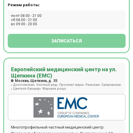
органов.
совокупно присутствующие в каждом отдельном случае.
Режим работы:
Полное поликлиническое обслуживание, предлагаемое
клиникой Семейная на Каширской, особенно актуально
пн-пт 08:00 - 21:00
сб 08:00 - 21:00
для семей: здесь получит помощь каждый, от мала до
вс 09:00 - 20:00
велика.
ЗАПИСАТЬСЯ
Европейский медицинский центр на ул.
Щепкина (ЕМС)
Москва, Щепкина, д. 35
Достоевская
Охотный ряд
Проспект мира
Рижская
Сухаревская
Цветной бульвар
Марьина роща
Многопрофильный частный медицинский центр.