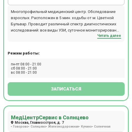
Многопрофильный медицинский центр. Обследование
взрослых. Расположен в 5 мин. ходьбы от м. Цветной
Бульвар. Проводит различный спектр диагностических
исследований: все виды УЗИ, суточное мониторирование
Читать далее
АД+ЭКГ, суточное ЭКГ мониторирование (по Холтеру),
ДС (дуплексное сканирование), 3D УЗИ, 4D УЗИ,
гастроскопию, рентген, ЭКГ, ЭКГ-пробы с дозированной
Режим работы:
физической нагрузкой (велоэргометрия или тредмил-
тест), спирометрию, колоноскопию, ректороманоскопию,
пн-пт 08:00 - 21:00
цистоскопию, ЭФГДС и другие. Прием происходит по
сб 08:00 - 21:00
вс 08:00 - 21:00
предварительной записи.
ЗАПИСАТЬСЯ
МедЦентрСервис в Солнцево
Москва, Главмосстроя, д. 7
Говорово
Солнцево
Железнодорожная
Кучино
Солнечная