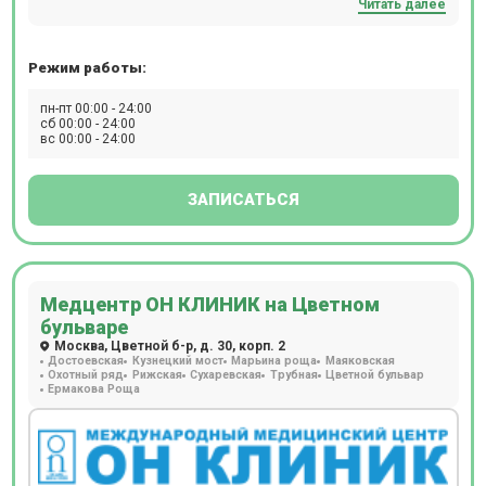
Читать далее
рассчитанные на определенные возрастные категории –
от новорожденных до пожилых людей. Полное
поликлиническое обслуживание, предлагаемое клиникой
Режим работы:
Семейная у м. Сходненская, особенно актуально для
семей: здесь получит помощь каждый, от мала до
пн-пт 00:00 - 24:00
сб 00:00 - 24:00
велика.
вс 00:00 - 24:00
ЗАПИСАТЬСЯ
Медцентр ОН КЛИНИК на Цветном
бульваре
Москва, Цветной б-р, д. 30, корп. 2
Достоевская
Кузнецкий мост
Марьина роща
Маяковская
Охотный ряд
Рижская
Сухаревская
Трубная
Цветной бульвар
Ермакова Роща