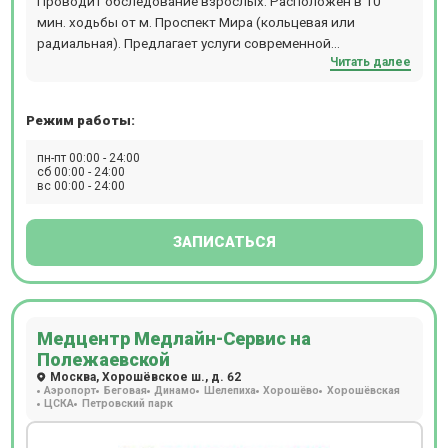
Проводит обследование взрослых. Расположен в 10
мин. ходьбы от м. Проспект Мира (кольцевая или
радиальная). Предлагает услуги современной
Читать далее
диагностики: МРТ, КТ, ПЭТ-КТ, Бронхоскопию,
Гастроскопию, Колоноскопию, Рентген, ЭКГ, ЭЭГ, ЭХОКГ,
Суточное мониторирование АД и ЭКГ.
Режим работы:
пн-пт 00:00 - 24:00
сб 00:00 - 24:00
вс 00:00 - 24:00
ЗАПИСАТЬСЯ
Медцентр Медлайн-Сервис на
Полежаевской
Москва, Хорошёвское ш., д. 62
Аэропорт
Беговая
Динамо
Шелепиха
Хорошёво
Хорошёвская
ЦСКА
Петровский парк