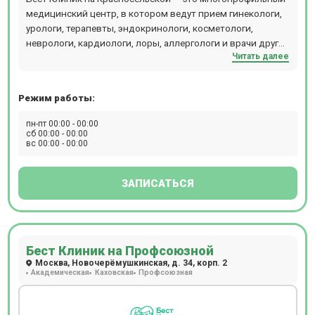
медицинский центр, в котором ведут прием гинекологи,
урологи, терапевты, эндокринологи, косметологи,
неврологи, кардиологи, лоры, аллергологи и врачи других
Читать далее
специальностей. Центр объединяет стационар,
операционный блок, кабинеты лечебного и
консультативного приема, отделения диагностики,
Режим работы:
физиотерапии, косметологии, пластической хирургии,
лабораторию и стоматологии (детскую и взрослую). В
пн-пт 00:00 - 00:00
диагностическом отделении можно пройти КТ, МРТ
сб 00:00 - 00:00
вс 00:00 - 00:00
рентген, разные виды УЗИ, сдать экспресс-анализы
крови. Стоматологи Бест Клиник проводят лечение зубов
под микроскопом и во сне. Хирурги используют
ЗАПИСАТЬСЯ
оборудование - аппарат ИВЛ Dixion, LigaSure, PLASMAJET,
хирургическая рентгеновская система С-дуга,
лапароскопическая стойка Karl Storz, лапароскопическая
3D-стойка Olympus, наркозный аппарат Draeger.
Бест Клиник на Профсоюзной
Компьютерная томография проводится на томографе
Москва, Новочерёмушкинская, д. 34, корп. 2
SIEMENS SOMATOM go.Up. Магнитно-резонансная
Академическая
Каховская
Профсоюзная
томография проводится на томографе SIEMENS
MAGNETOM ALTEA 1.5T, рентген - на аппарате GE Brivo XR
575. Стоматологи используют в работе микроскоп Carl