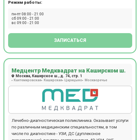
Режим работы:
физиотерапия и т.д. В отделении проводятся следующие
виды диагностических мероприятий: эндоскопия, УЗИ,
пн-пт 08:00 - 21:00
ЭКГ, эхокардиография, биопсия, допплерография,
сб 09:00 - 21:00
вс 09:00 - 21:00
ректороманоскопия, суточное мониторирование
артериального давления, фарингоскопия, ПЦР, БАК, ИФА,
профессиональный непрерывный мониторинг глюкозы i-
ЗАПИСАТЬСЯ
pro, суточное мониторирование ЭКГ (Холтер),
урофлоуметрия. Ежедневно открыт лабораторный
кабинет (иммунологические, гистологические,
цитологические исследования, аллергологический
Медцентр Медквадрат на Каширском ш.
метод, микроскопический метод, микробиологическая
Москва, Каширское ш., д. 74, стр. 1
диагностика), проводится вакцинация для взрослых и
Кантемировская
Каширская
Царицыно
Москворечье
детей. Пациентам доступен вызов на дом врача или
младшего медицинского персонала. Детское отделение
представлено следующими специалистами:
дерматологи, неврологи, офтальмологи,
оториноларингологи и т.д. Клиника прекрасно оснащена
всем необходимым для точной диагностики,
Лечебно-диагностическая поликлиника. Оказывает услуги
современного эффективного лечения и комфортного
по различным медицинским специальностям, в том
пребывания пациентов. Пациентам доступны годовые
числе по диагностике - УЗИ, ДС (дуплексное
программы диспансеризации, рассчитанные на