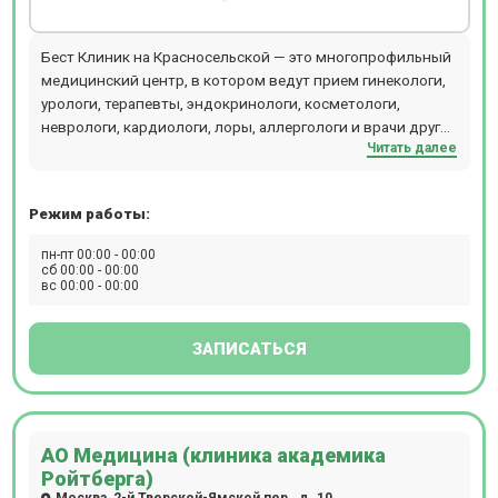
Бест Клиник на Красносельской — это многопрофильный
медицинский центр, в котором ведут прием гинекологи,
урологи, терапевты, эндокринологи, косметологи,
неврологи, кардиологи, лоры, аллергологи и врачи других
Читать далее
специальностей. Центр объединяет стационар,
операционный блок, кабинеты лечебного и
консультативного приема, отделения диагностики,
Режим работы:
физиотерапии, косметологии, пластической хирургии,
лабораторию и стоматологии (детскую и взрослую). В
пн-пт 00:00 - 00:00
диагностическом отделении можно пройти КТ, МРТ
сб 00:00 - 00:00
вс 00:00 - 00:00
рентген, разные виды УЗИ, сдать экспресс-анализы
крови. Стоматологи Бест Клиник проводят лечение зубов
под микроскопом и во сне. Хирурги используют
ЗАПИСАТЬСЯ
оборудование - аппарат ИВЛ Dixion, LigaSure, PLASMAJET,
хирургическая рентгеновская система С-дуга,
лапароскопическая стойка Karl Storz, лапароскопическая
3D-стойка Olympus, наркозный аппарат Draeger.
АО Медицина (клиника академика
Компьютерная томография проводится на томографе
Ройтберга)
SIEMENS SOMATOM go.Up. Магнитно-резонансная