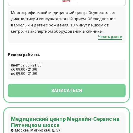
Многопрофильный медицинский центр. Осуществляет
диагностику и консультативный прием. Обследование
взрослых и детей с рождения. 10 минут пешком от
метро. На экспертном оборудовании в клинике
Читать далее
проводятся все ультразвукового исследования,
допплерографию, ЭКГ, Холтер, ЭЭГ, Видео-ЭЭГ, ЭМГ,
ЭНМГ. Прием ведут педиатр, терапевт, аллерголог,
Режим работы:
психолог. Возможен выезд специалистов на дом. Все
виды лабораторных анализов крови, мочи, кала, включая
пн-пт 09:00 - 21:00
Т-СПОТ. Работает специализированное неврологическое
сб 09:00 - 21:00
вс 09:00 - 21:00
отделение с восстановительным подразделением: прием
ведут детские и взрослые неврологи, а также
эпилептологи.
ЗАПИСАТЬСЯ
Медицинский центр Медлайн-Сервис на
Пятницком шоссе
Москва, Митинская, д. 57