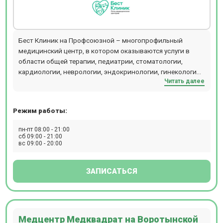
Бест Клиник на Профсоюзной – многопрофильный
медицинский центр, в котором оказываются услуги в
области общей терапии, педиатрии, стоматологии,
кардиологии, неврологии, эндокринологии, гинекологии,
Читать далее
урологии, косметологии и других направлений. В
диагностическом отделении клиники присутствует
оборудование для проведения инструментальных
Режим работы:
исследований – УЗИ, допплерографии, рентгенографии,
КТ. Здесь можно пройти гастроскопию и колоноскопию
пн-пт 08:00 - 21:00
во сне. На территории центра расположена лаборатория,
сб 09:00 - 21:00
вс 09:00 - 20:00
в которой выполняют свыше 200 анализов. Женщинам
доступны программы ведения беременности,
составленные в соответствии со стандартами
ЗАПИСАТЬСЯ
Минздрава РФ и дополненные рекомендациями ВОЗ.
Косметологи клиники работают на оборудовании
(лазеры CandelaCO2RE и GentlemaxPRO, аппарат Morpheus
8, установка HydraFacial, аппарат Lumenis M22 и др.).
Медцентр Медквадрат на Воротынской