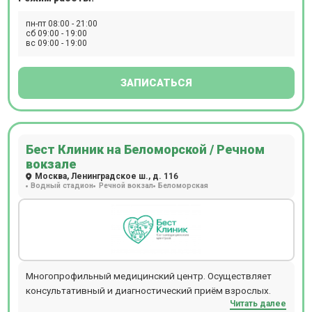
уролога, гастроэнтеролога, ортопеда, невролога,
стоматолога, эндокринолога и многих других узких
пн-пт 08:00 - 21:00
специалистов.
сб 09:00 - 19:00
вс 09:00 - 19:00
ЗАПИСАТЬСЯ
Бест Клиник на Беломорской / Речном
вокзале
Москва, Ленинградское ш., д. 116
Водный стадион
Речной вокзал
Беломорская
Многопрофильный медицинский центр. Осуществляет
консультативный и диагностический приём взрослых.
Читать далее