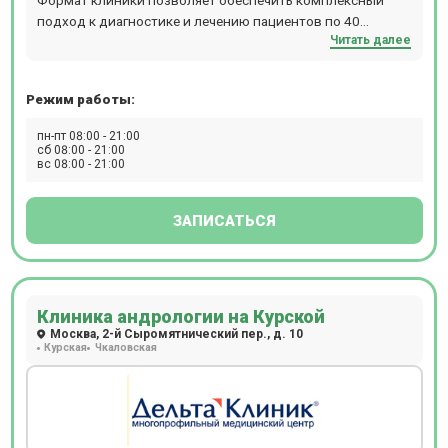
анамнез, возраст, пол, антропометрические показатели и
подход к диагностике и лечению пациентов по 40
другие факторы, совокупно присутствующие в каждом
Читать далее
направлениям современной медицины. Открыты
отдельном случае. Полное поликлиническое
отделения флебологии, гастроэнтерологии,
обслуживание, предлагаемое клиникой Семейная у м.
эндокринологии, проктологии, гинекологии, урологии,
Измайловской, особенно актуально для семей: здесь
Режим работы:
неврологии и другие.
получит помощь каждый, от мала до велика.
пн-пт 08:00 - 21:00
сб 08:00 - 21:00
вс 08:00 - 21:00
ЗАПИСАТЬСЯ
Клиника андрологии на Курской
Москва, 2-й Сыромятнический пер., д. 10
Курская
Чкаловская