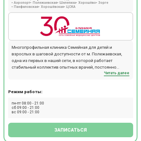
Аэропорт
Полежаевская
Шелепиха
Хорошёво
Зорге
Панфиловская
Хорошёвская
ЦСКА
Многопрофильная клиника Семейная для детей и
взрослых в шаговой доступности от м. Полежаевская,
одна из первых в нашей сети, в которой работает
стабильный коллектив опытных врачей, постоянно
Читать далее
совершенствующих свою квалификацию, с большим
количеством смежных специальностей. Консультативно-
диагностическое отделение представлено широким
Режим работы:
спектром направлений лечения: гинекология (ведение
беременности, проведение КТГ у беременных),
пн-пт 08:00 - 21:00
аллергология (кожные пробы, специфическая терапия),
сб 09:00 - 21:00
вс 09:00 - 21:00
дерматология и косметология (аппаратные и
инъекционные методики), хирургия и онкология/
маммология (дерматоскопия, пункции образований
ЗАПИСАТЬСЯ
кожи, лимфоузлов, щитовидной железы, молочной
железы), травматология-ортопедия (иммобилизация