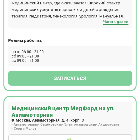
медицинский центр, где оказывается широкий спектр
медицинских услуг для взрослых и детей с рождения:
терапия, педиатрия, гинекология, урология, мануальная
Читать далее
терапия, дерматология, флебология, проктология,
гастроэнтерология, кардиология, хирургия,
офтальмология, маммология, аллергология,
Режим работы:
физиотерапия и т.д. В отделении проводятся следующие
виды диагностических мероприятий: эндоскопия, УЗИ,
пн-пт 08:00 - 21:00
ЭКГ, эхокардиография, биопсия, допплерография,
сб 09:00 - 21:00
вс 09:00 - 21:00
ректороманоскопия, суточное мониторирование
артериального давления, фарингоскопия, ПЦР, БАК, ИФА,
профессиональный непрерывный мониторинг глюкозы i-
ЗАПИСАТЬСЯ
pro, суточное мониторирование ЭКГ (Холтер),
урофлоуметрия. Ежедневно открыт лабораторный
кабинет (иммунологические, гистологические,
цитологические исследования, аллергологический
Медицинский центр МедФорд на ул.
метод, микроскопический метод, микробиологическая
Авиамоторная
диагностика), проводится вакцинация для взрослых и
Москва, Авиамоторная, д. 4, корп. 3
детей. Пациентам доступен вызов на дом врача или
Авиамоторная
Семёновская
Электрозаводская
Андроновка
младшего медицинского персонала. Детское отделение
Серп и Молот
представлено следующими специалистами: