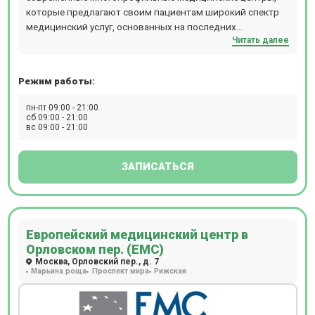
получить современный протокол лечения. Врачи
которые предлагают своим пациентам широкий спектр
составляют схемы лечения, опираясь на анамнез,
медицинский услуг, основанных на последних
возраст, пол, антропометрические показатели и другие
Читать далее
достижениях медицины и стандартах. Приоритетными
факторы, совокупно присутствующие в каждом
направлениями являются: урология, венерология,
отдельном случае. Пациентам доступны годовые
гинекология, пульмонология. Кроме того, в клиниках
программы диспансеризации, рассчитанные на
Режим работы:
ведут прием дерматологи, терапевты, выполняют все
определенные возрастные категории – от
виды УЗИ-диагностики на новом, современном
пн-пт 09:00 - 21:00
новорожденных до пожилых людей. Полное
оборудовании.
сб 09:00 - 21:00
поликлиническое обслуживание, предлагаемое клиникой
вс 09:00 - 21:00
Семейная у м. Университет, особенно актуально для
семей: здесь получит помощь каждый, от мала до
ЗАПИСАТЬСЯ
велика.
Европейский медицинский центр в
Орловском пер. (ЕМС)
Москва, Орловский пер., д. 7
Марьина роща
Проспект мира
Рижская