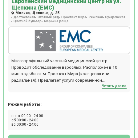
Европейский медицинский центр на ул.
Щепкина (ЕМС)
Москва, Щепкина, д. 35
Достоевская
Охотный ряд
Проспект мира
Рижская
Сухаревская
Цветной бульвар
Марьина роща
Многопрофильный частный медицинский центр.
Проводит обследование взрослых. Расположен в 10
мин. ходьбы от м. Проспект Мира (кольцевая или
радиальная). Предлагает услуги современной
Читать далее
диагностики: МРТ, КТ, ПЭТ-КТ, Бронхоскопию,
Гастроскопию, Колоноскопию, Рентген, ЭКГ, ЭЭГ, ЭХОКГ,
Суточное мониторирование АД и ЭКГ.
Режим работы:
пн-пт 00:00 - 24:00
сб 00:00 - 24:00
вс 00:00 - 24:00