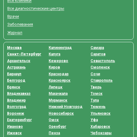
Все клиники
Все диагностические центры
Врачи
Заболевания
Журнал
Москва
Калининград
Самара
Санкт-Петербург
Калуга
Саратов
Архангельск
Кемерово
Севастополь
Астрахань
Киров
Смоленск
Барнаул
Краснодар
Сочи
Белгород
Красноярск
Ставрополь
Брянск
Липецк
Тверь
Владикавказ
Махачкала
Томск
Владимир
Мурманск
Тула
Волгоград
Нижний Новгород
Тюмень
Воронеж
Новосибирск
Ульяновск
Екатеринбург
Омск
Уфа
Иваново
Оренбург
Хабаровск
Ижевск
Пенза
Чебоксары