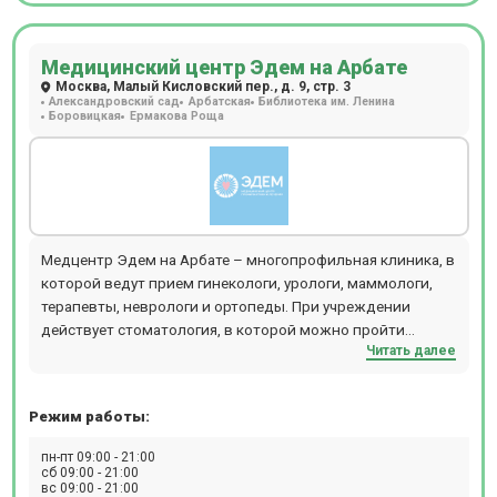
полимерными материалами, кинейзиотейпирование,
PRP-терапия, пункции суставов, изготовление
Медицинский центр Эдем на Арбате
индивидуальных стелек) и т.д. В отделении проводятся
Москва, Малый Кисловский пер., д. 9, стр. 3
следующие виды диагностических мероприятий:
Александровский сад
Арбатская
Библиотека им. Ленина
цифровой рентген, в т.ч. рентгеноскопия пищевода и
Боровицкая
Ермакова Роща
желудка, маммография, УЗИ, эндоскопия, ЭКГ, Холтер,
суточное мониторирование АД, ФВД, спирография, ЭЭГ,
цистоскопия. Ежедневно открыт лабораторный кабинет
(иммунологические, гистологические, цитологические
исследования, аллергологический метод,
микроскопический метод, микробиологическая
Медцентр Эдем на Арбате – многопрофильная клиника, в
диагностика), проводится вакцинация для взрослых и
которой ведут прием гинекологи, урологи, маммологи,
детей. Пациентам доступен вызов на дом врача или
терапевты, неврологи и ортопеды. При учреждении
младшего медицинского персонала. Детское отделение
действует стоматология, в которой можно пройти
представлено следующими специалистами: педиатры,
Читать далее
любые процедуры – от лечения поверхностного кариеса
дерматологи, неврологи, офтальмологи,
до коррекции аномалий прикуса. Проводится
оториноларингологи, психологи и др. Также в отделении
инструментальная и лабораторная диагностика. Прием
открыто отделение реабилитации, в котором
Режим работы:
осуществляется по предварительной записи.
представлены услуги массажа, физиотерапии,
пн-пт 09:00 - 21:00
мануальной терапии, рефлексотерапии, а также
сб 09:00 - 21:00
современное оборудование для лечения урологических
вс 09:00 - 21:00