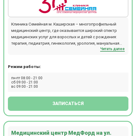
Клиника Семейная м. Каширская – многопрофильный
медицинский центр, где оказывается широкий спектр
медицинских услуг для взрослых и детей с рождения:
терапия, педиатрия, гинекология, урология, мануальная
Читать далее
терапия, дерматология, флебология, проктология,
гастроэнтерология, кардиология, хирургия,
офтальмология, маммология, аллергология,
Режим работы:
физиотерапия и т.д. В отделении проводятся следующие
виды диагностических мероприятий: эндоскопия, УЗИ,
пн-пт 08:00 - 21:00
ЭКГ, эхокардиография, биопсия, допплерография,
сб 09:00 - 21:00
вс 09:00 - 21:00
ректороманоскопия, суточное мониторирование
артериального давления, фарингоскопия, ПЦР, БАК, ИФА,
профессиональный непрерывный мониторинг глюкозы i-
ЗАПИСАТЬСЯ
pro, суточное мониторирование ЭКГ (Холтер),
урофлоуметрия. Ежедневно открыт лабораторный
кабинет (иммунологические, гистологические,
цитологические исследования, аллергологический
Медицинский центр МедФорд на ул.
метод, микроскопический метод, микробиологическая