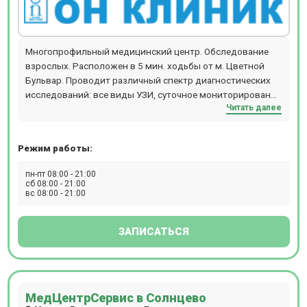
Многопрофильный медицинский центр. Обследование
взрослых. Расположен в 5 мин. ходьбы от м. Цветной
Бульвар. Проводит различный спектр диагностических
исследований: все виды УЗИ, суточное мониторирование
Читать далее
АД+ЭКГ, суточное ЭКГ мониторирование (по Холтеру),
ДС (дуплексное сканирование), 3D УЗИ, 4D УЗИ,
гастроскопию, рентген, ЭКГ, ЭКГ-пробы с дозированной
Режим работы:
физической нагрузкой (велоэргометрия или тредмил-
тест), спирометрию, колоноскопию, ректороманоскопию,
пн-пт 08:00 - 21:00
цистоскопию, ЭФГДС и другие. Прием происходит по
сб 08:00 - 21:00
вс 08:00 - 21:00
предварительной записи.
ЗАПИСАТЬСЯ
МедЦентрСервис в Солнцево