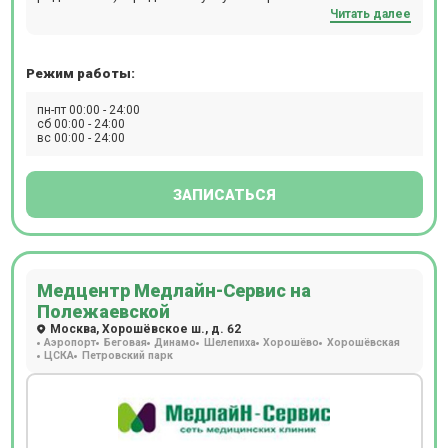
Читать далее
диагностики: МРТ, КТ, ПЭТ-КТ, Бронхоскопию,
Гастроскопию, Колоноскопию, Рентген, ЭКГ, ЭЭГ, ЭХОКГ,
Суточное мониторирование АД и ЭКГ.
Режим работы:
пн-пт 00:00 - 24:00
сб 00:00 - 24:00
вс 00:00 - 24:00
ЗАПИСАТЬСЯ
Медцентр Медлайн-Сервис на
Полежаевской
Москва, Хорошёвское ш., д. 62
Аэропорт
Беговая
Динамо
Шелепиха
Хорошёво
Хорошёвская
ЦСКА
Петровский парк