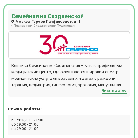
Семейная на Сходненской
Москва, Героев Панфиловцев, д. 1
Планерная
Сходненская
Тушинская
Клиника Семейная м. Сходненская – многопрофильный
медицинский центр, где оказывается широкий спектр
медицинских услуг для взрослых и детей с рождения:
терапия, педиатрия, гинекология, урология, мануальная
Читать далее
терапия, дерматология и косметология, проктология,
гастроэнтерология, кардиология, хирургия,
офтальмология, маммология, аллергология,
Режим работы:
физиотерапия и т.д. В отделении проводятся следующие
виды диагностических мероприятий: рентген,
пн-пт 08:00 - 21:00
эндоскопия, УЗИ, ЭКГ, эхокардиография, биопсия,
сб 09:00 - 21:00
вс 09:00 - 21:00
допплерография, ректороманоскопия, суточное
мониторирование артериального давления,