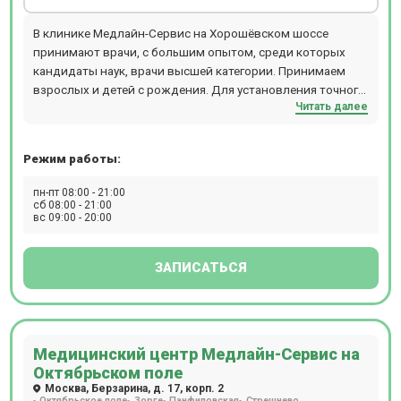
В клинике Медлайн-Сервис на Хорошёвском шоссе
принимают врачи, с большим опытом, среди которых
кандидаты наук, врачи высшей категории. Принимаем
взрослых и детей с рождения. Для установления точного
Читать далее
диагноза есть возможность пройти диагностику: УЗИ, ДС
(дуплексное сканирование), 3D УЗИ, 4D УЗИ,
гастроскопию, ЭХОКГ, рентген, спирометрию, суточное
Режим работы:
мониторирование АД, Суточное ЭКГ мониторирование
(по Холтеру), ЭКГ, ЭЭГ, гистероскопию, колоноскопию,
пн-пт 08:00 - 21:00
кольпоскопию, ректороманоскопию, цистоскопию,
сб 08:00 - 21:00
вс 09:00 - 20:00
эзофагогастродуоденоскопия (ЭФГДС). А также, при
необходимости, пройти лабораторную диагностику -
анализы крови, мочи и других биоматериалов. В
ЗАПИСАТЬСЯ
стоматологическом отделении есть отдельный рентген-
кабинет, где также установлен ортопантомограф. Для
удобства наших пациентов врачи могут выехать на дом к
пациенту. Также доступны услуги медицинской сестры на
Медицинский центр Медлайн-Сервис на
дому, лабораторная диагностика и даже УЗИ на дому.
Октябрьском поле
Москва, Берзарина, д. 17, корп. 2
Октябрьское поле
Зорге
Панфиловская
Стрешнево