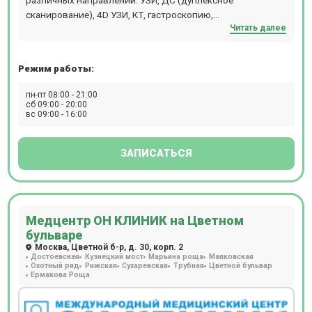
сканирование), 4D УЗИ, КТ, гастроскопию,
Читать далее
денситометрию, рентген, суточное ЭКГ
мониторирование (по Холтеру), суточное
мониторирование АД, ЭКГ, ЭЭГ, цистоскопию,
Режим работы:
спирометрию, гистероскопию, колоноскопию, ЭФГДС,
ЭХОКГ. В клинике «Спектра» процедура компьютерная
пн-пт 08:00 - 21:00
томография выполняется на томографе GE Brivo CT385.
сб 09:00 - 20:00
вс 09:00 - 16:00
Обследование можно пройти с контрастированием и без
него. Расположен в 5 мин. ходьбы от станции м.
Славянский бульвар.
ЗАПИСАТЬСЯ
Медцентр ОН КЛИНИК на Цветном
бульваре
Москва, Цветной б-р, д. 30, корп. 2
Достоевская
Кузнецкий мост
Марьина роща
Маяковская
Охотный ряд
Рижская
Сухаревская
Трубная
Цветной бульвар
Ермакова Роща