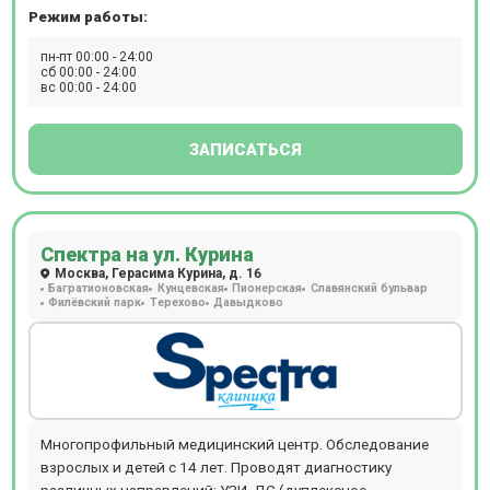
поликлиническое обслуживание, предлагаемое клиникой
Режим работы:
Семейная у м. Сходненская, особенно актуально для
семей: здесь получит помощь каждый, от мала до
пн-пт 00:00 - 24:00
сб 00:00 - 24:00
велика.
вс 00:00 - 24:00
ЗАПИСАТЬСЯ
Спектра на ул. Курина
Москва, Герасима Курина, д. 16
Багратионовская
Кунцевская
Пионерская
Славянский бульвар
Филёвский парк
Терехово
Давыдково
Многопрофильный медицинский центр. Обследование
взрослых и детей с 14 лет. Проводят диагностику
различных направлений: УЗИ, ДС (дуплексное