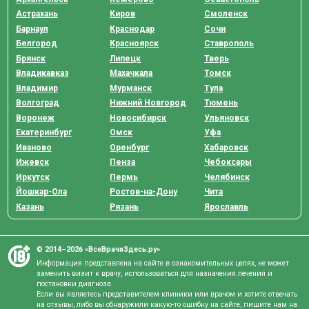
Астрахань
Киров
Смоленск
Барнаул
Краснодар
Сочи
Белгород
Красноярск
Ставрополь
Брянск
Липецк
Тверь
Владикавказ
Махачкала
Томск
Владимир
Мурманск
Тула
Волгоград
Нижний Новгород
Тюмень
Воронеж
Новосибирск
Ульяновск
Екатеринбург
Омск
Уфа
Иваново
Оренбург
Хабаровск
Ижевск
Пенза
Чебоксары
Иркутск
Пермь
Челябинск
Йошкар-Ола
Ростов-на-Дону
Чита
Казань
Рязань
Ярославль
© 2014–2026 «ВсеВрачиЗдесь.ру»
Информация представлена на сайте в ознакомительных целях, не может
заменить визит к врачу, использоваться для назначения лечения и
постановки диагноза.
Если вы являетесь представителем клиники или врачом и хотите отвечать
на отзывы, либо вы обнаружили какую-то ошибку на сайте, пишите нам на