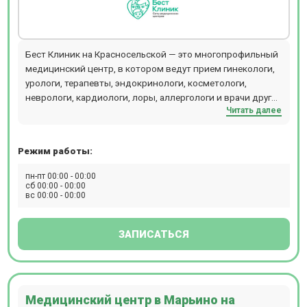
Бест Клиник на Красносельской — это многопрофильный
медицинский центр, в котором ведут прием гинекологи,
урологи, терапевты, эндокринологи, косметологи,
неврологи, кардиологи, лоры, аллергологи и врачи других
Читать далее
специальностей. Центр объединяет стационар,
операционный блок, кабинеты лечебного и
консультативного приема, отделения диагностики,
Режим работы:
физиотерапии, косметологии, пластической хирургии,
лабораторию и стоматологии (детскую и взрослую). В
пн-пт 00:00 - 00:00
диагностическом отделении можно пройти КТ, МРТ
сб 00:00 - 00:00
вс 00:00 - 00:00
рентген, разные виды УЗИ, сдать экспресс-анализы
крови. Стоматологи Бест Клиник проводят лечение зубов
под микроскопом и во сне. Хирурги используют
ЗАПИСАТЬСЯ
оборудование - аппарат ИВЛ Dixion, LigaSure, PLASMAJET,
хирургическая рентгеновская система С-дуга,
лапароскопическая стойка Karl Storz, лапароскопическая
3D-стойка Olympus, наркозный аппарат Draeger.
Медицинский центр в Марьино на
Компьютерная томография проводится на томографе