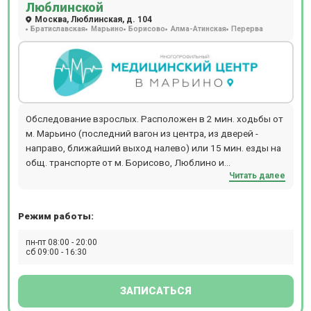
Люблинской
SIEMENS SOMATOM go.Up. Магнитно-резонансная
Москва, Люблинская, д. 104
томография проводится на томографе SIEMENS
Братиславская
Марьино
Борисово
Алма-Атинская
Перерва
MAGNETOM ALTEA 1.5T, рентген - на аппарате GE Brivo XR
575. Стоматологи используют в работе микроскоп Carl
ZEISS, а КТ-снимок зубов можно сделать на томографе
Planmeca ProMax 3D Plus. Косметологи Бест Клиник
используют в работе лазеры CandelaCO2RE и
GentlemaxPRO, аппарат Morpheus 8, установку HydraFacial,
Обследование взрослых. Расположен в 2 мин. ходьбы от
Lumenis M22. МРТ в клинике на Красносельской работает
м. Марьино (последний вагон из центра, из дверей -
24/7
направо, ближайший выход налево) или 15 мин. езды на
общ. транспорте от м. Борисово, Люблино и
Читать далее
Шипиловская. Прием происходит по предварительной
записи.
Режим работы:
пн-пт 08:00 - 20:00
сб 09:00 - 16:30
ЗАПИСАТЬСЯ