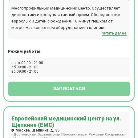
пребывания пациентов. Пациентам доступны годовые
Многопрофильный медицинский центр. Осуществляет
программы диспансеризации, рассчитанные на
диагностику и консультативный прием. Обследование
определенные возрастные категории – от
взрослых и детей с рождения. 10 минут пешком от
новорожденных до пожилых людей. Врачи составляют
метро. На экспертном оборудовании в клинике
схемы лечения, опираясь на анамнез, возраст, пол,
Читать далее
проводятся все ультразвукового исследования,
антропометрические показатели и другие факторы,
допплерографию, ЭКГ, Холтер, ЭЭГ, Видео-ЭЭГ, ЭМГ,
совокупно присутствующие в каждом отдельном случае.
ЭНМГ. Прием ведут педиатр, терапевт, аллерголог,
Полное поликлиническое обслуживание, предлагаемое
Режим работы:
психолог. Возможен выезд специалистов на дом. Все
клиникой Семейная на Каширской, особенно актуально
виды лабораторных анализов крови, мочи, кала, включая
пн-пт 09:00 - 21:00
для семей: здесь получит помощь каждый, от мала до
Т-СПОТ. Работает специализированное неврологическое
сб 09:00 - 21:00
велика.
вс 09:00 - 21:00
отделение с восстановительным подразделением: прием
ведут детские и взрослые неврологи, а также
эпилептологи.
ЗАПИСАТЬСЯ
Европейский медицинский центр на ул.
Щепкина (ЕМС)
Москва, Щепкина, д. 35
Достоевская
Охотный ряд
Проспект мира
Рижская
Сухаревская