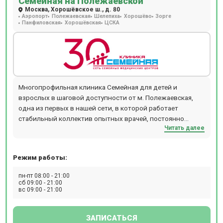
Семейная на Полежаевской
Москва, Хорошёвское ш., д. 80
Аэропорт
Полежаевская
Шелепиха
Хорошёво
Зорге
Панфиловская
Хорошёвская
ЦСКА
Многопрофильная клиника Семейная для детей и
взрослых в шаговой доступности от м. Полежаевская,
одна из первых в нашей сети, в которой работает
стабильный коллектив опытных врачей, постоянно
Читать далее
совершенствующих свою квалификацию, с большим
количеством смежных специальностей. Консультативно-
диагностическое отделение представлено широким
Режим работы:
спектром направлений лечения: гинекология (ведение
беременности, проведение КТГ у беременных),
пн-пт 08:00 - 21:00
аллергология (кожные пробы, специфическая терапия),
сб 09:00 - 21:00
вс 09:00 - 21:00
дерматология и косметология (аппаратные и
инъекционные методики), хирургия и онкология/
маммология (дерматоскопия, пункции образований
ЗАПИСАТЬСЯ
кожи, лимфоузлов, щитовидной железы, молочной