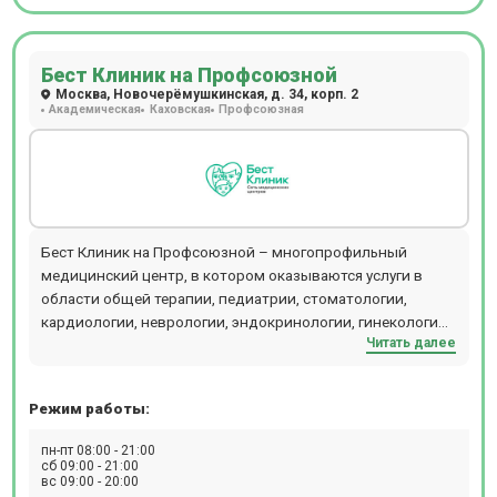
Бест Клиник на Профсоюзной
Москва, Новочерёмушкинская, д. 34, корп. 2
Академическая
Каховская
Профсоюзная
Бест Клиник на Профсоюзной – многопрофильный
медицинский центр, в котором оказываются услуги в
области общей терапии, педиатрии, стоматологии,
кардиологии, неврологии, эндокринологии, гинекологии,
Читать далее
урологии, косметологии и других направлений. В
диагностическом отделении клиники присутствует
оборудование для проведения инструментальных
Режим работы:
исследований – УЗИ, допплерографии, рентгенографии,
КТ. Здесь можно пройти гастроскопию и колоноскопию
пн-пт 08:00 - 21:00
во сне. На территории центра расположена лаборатория,
сб 09:00 - 21:00
вс 09:00 - 20:00
в которой выполняют свыше 200 анализов. Женщинам