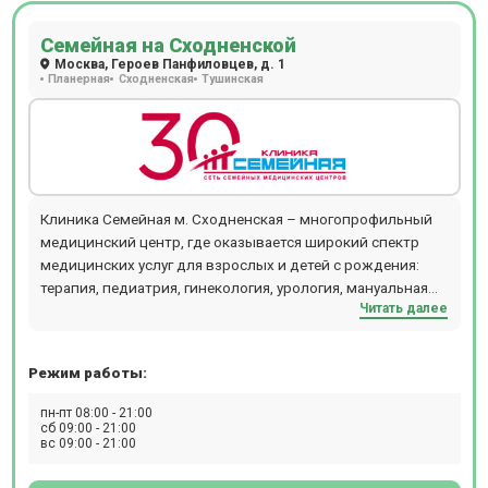
Семейная на Сходненской
Москва, Героев Панфиловцев, д. 1
Планерная
Сходненская
Тушинская
Клиника Семейная м. Сходненская – многопрофильный
медицинский центр, где оказывается широкий спектр
медицинских услуг для взрослых и детей с рождения:
терапия, педиатрия, гинекология, урология, мануальная
Читать далее
терапия, дерматология и косметология, проктология,
гастроэнтерология, кардиология, хирургия,
офтальмология, маммология, аллергология,
Режим работы:
физиотерапия и т.д. В отделении проводятся следующие
виды диагностических мероприятий: рентген,
пн-пт 08:00 - 21:00
эндоскопия, УЗИ, ЭКГ, эхокардиография, биопсия,
сб 09:00 - 21:00
вс 09:00 - 21:00
допплерография, ректороманоскопия, суточное
мониторирование артериального давления,