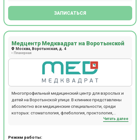
доступны программы ведения беременности,
составленные в соответствии со стандартами
ЗАПИСАТЬСЯ
Минздрава РФ и дополненные рекомендациями ВОЗ.
Косметологи клиники работают на оборудовании
(лазеры CandelaCO2RE и GentlemaxPRO, аппарат Morpheus
8, установка HydraFacial, аппарат Lumenis M22 и др.).
Медцентр Медквадрат на Воротынской
Москва, Воротынская, д. 4
Планерная
Многопрофильный медицинский центр для взрослых и
детей на Воротынской улице. В клинике представлены
абсолютно все медицинские специальности, среди
которых: стоматология, флебология, проктология,
Читать далее
отоларингология, диагностика, коррекция веса,
программы прикрепления, обслуживание на дому.
Режим работы: