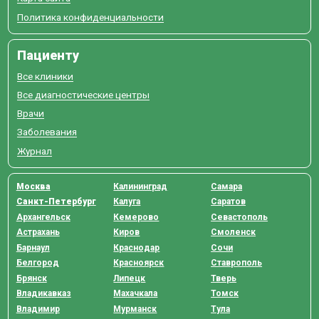
Политика конфиденциальности
Пациенту
Все клиники
Все диагностические центры
Врачи
Заболевания
Журнал
Москва
Калининград
Самара
Санкт-Петербург
Калуга
Саратов
Архангельск
Кемерово
Севастополь
Астрахань
Киров
Смоленск
Барнаул
Краснодар
Сочи
Белгород
Красноярск
Ставрополь
Брянск
Липецк
Тверь
Владикавказ
Махачкала
Томск
Владимир
Мурманск
Тула