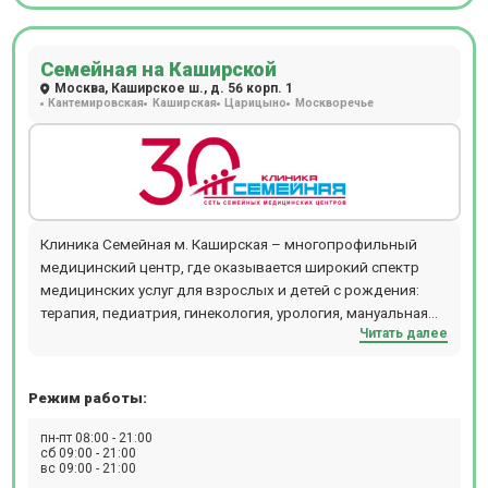
Семейная на Каширской
Москва, Каширское ш., д. 56 корп. 1
Кантемировская
Каширская
Царицыно
Москворечье
Клиника Семейная м. Каширская – многопрофильный
медицинский центр, где оказывается широкий спектр
медицинских услуг для взрослых и детей с рождения:
терапия, педиатрия, гинекология, урология, мануальная
Читать далее
терапия, дерматология, флебология, проктология,
гастроэнтерология, кардиология, хирургия,
офтальмология, маммология, аллергология,
Режим работы:
физиотерапия и т.д. В отделении проводятся следующие
виды диагностических мероприятий: эндоскопия, УЗИ,
пн-пт 08:00 - 21:00
ЭКГ, эхокардиография, биопсия, допплерография,
сб 09:00 - 21:00
вс 09:00 - 21:00
ректороманоскопия, суточное мониторирование