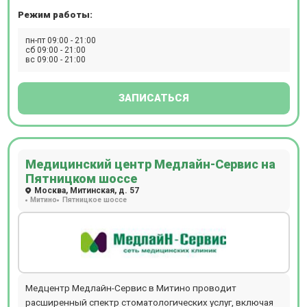
ЭНМГ. Прием ведут педиатр, терапевт, аллерголог,
Полное поликлиническое обслуживание, предлагаемое
Режим работы:
психолог. Возможен выезд специалистов на дом. Все
клиникой Семейная на Каширской, особенно актуально
виды лабораторных анализов крови, мочи, кала, включая
пн-пт 09:00 - 21:00
для семей: здесь получит помощь каждый, от мала до
Т-СПОТ. Работает специализированное неврологическое
сб 09:00 - 21:00
велика.
вс 09:00 - 21:00
отделение с восстановительным подразделением: прием
ведут детские и взрослые неврологи, а также
эпилептологи.
ЗАПИСАТЬСЯ
Медицинский центр Медлайн-Сервис на
Пятницком шоссе
Москва, Митинская, д. 57
Митино
Пятницкое шоссе
Медцентр Медлайн-Сервис в Митино проводит
расширенный спектр стоматологических услуг, включая