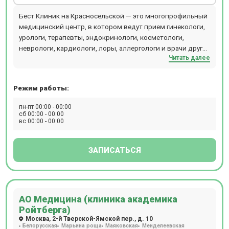
Бест Клиник на Красносельской — это многопрофильный
медицинский центр, в котором ведут прием гинекологи,
урологи, терапевты, эндокринологи, косметологи,
неврологи, кардиологи, лоры, аллергологи и врачи других
Читать далее
специальностей. Центр объединяет стационар,
операционный блок, кабинеты лечебного и
консультативного приема, отделения диагностики,
Режим работы:
физиотерапии, косметологии, пластической хирургии,
лабораторию и стоматологии (детскую и взрослую). В
пн-пт 00:00 - 00:00
диагностическом отделении можно пройти КТ, МРТ
сб 00:00 - 00:00
вс 00:00 - 00:00
рентген, разные виды УЗИ, сдать экспресс-анализы
крови. Стоматологи Бест Клиник проводят лечение зубов
под микроскопом и во сне. Хирурги используют
ЗАПИСАТЬСЯ
оборудование - аппарат ИВЛ Dixion, LigaSure, PLASMAJET,
хирургическая рентгеновская система С-дуга,
лапароскопическая стойка Karl Storz, лапароскопическая
3D-стойка Olympus, наркозный аппарат Draeger.
АО Медицина (клиника академика
Компьютерная томография проводится на томографе
Ройтберга)
SIEMENS SOMATOM go.Up. Магнитно-резонансная
Москва, 2-й Тверской-Ямской пер., д. 10
томография проводится на томографе SIEMENS
Белорусская
Марьина роща
Маяковская
Менделеевская