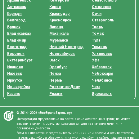
Архангельск
Кемерово
Севастополь
Астрахань
Киров
Смоленск
Барнаул
Краснодар
Сочи
Белгород
Красноярск
Ставрополь
Брянск
Липецк
Тверь
Владикавказ
Махачкала
Томск
Владимир
Мурманск
Тула
Волгоград
Нижний Новгород
Тюмень
Воронеж
Новосибирск
Ульяновск
Екатеринбург
Омск
Уфа
Иваново
Оренбург
Хабаровск
Ижевск
Пенза
Чебоксары
Иркутск
Пермь
Челябинск
Йошкар-Ола
Ростов-на-Дону
Чита
Казань
Рязань
Ярославль
© 2014–2026 «ВсеВрачиЗдесь.ру»
Информация представлена на сайте в ознакомительных целях, не может
заменить визит к врачу, использоваться для назначения лечения и
постановки диагноза.
Если вы являетесь представителем клиники или врачом и хотите отвечать
на отзывы, либо вы обнаружили какую-то ошибку на сайте, пишите нам на