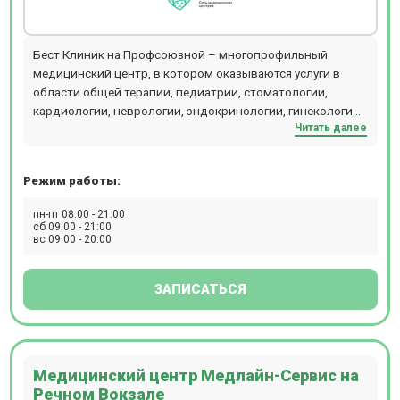
Бест Клиник на Профсоюзной – многопрофильный
медицинский центр, в котором оказываются услуги в
области общей терапии, педиатрии, стоматологии,
кардиологии, неврологии, эндокринологии, гинекологии,
Читать далее
урологии, косметологии и других направлений. В
диагностическом отделении клиники присутствует
оборудование для проведения инструментальных
Режим работы:
исследований – УЗИ, допплерографии, рентгенографии,
КТ. Здесь можно пройти гастроскопию и колоноскопию
пн-пт 08:00 - 21:00
во сне. На территории центра расположена лаборатория,
сб 09:00 - 21:00
вс 09:00 - 20:00
в которой выполняют свыше 200 анализов. Женщинам
доступны программы ведения беременности,
составленные в соответствии со стандартами
ЗАПИСАТЬСЯ
Минздрава РФ и дополненные рекомендациями ВОЗ.
Косметологи клиники работают на оборудовании
(лазеры CandelaCO2RE и GentlemaxPRO, аппарат Morpheus
8, установка HydraFacial, аппарат Lumenis M22 и др.).
Медицинский центр Медлайн-Сервис на
Речном Вокзале