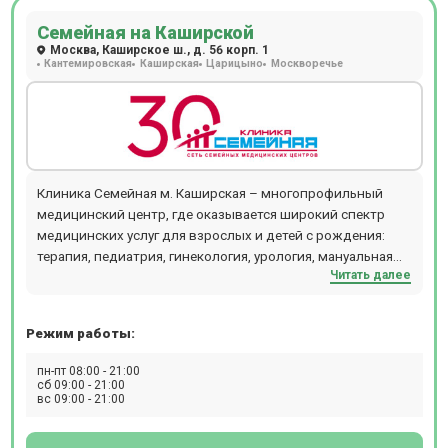
Семейная на Каширской
Москва, Каширское ш., д. 56 корп. 1
Кантемировская
Каширская
Царицыно
Москворечье
Клиника Семейная м. Каширская – многопрофильный
медицинский центр, где оказывается широкий спектр
медицинских услуг для взрослых и детей с рождения:
терапия, педиатрия, гинекология, урология, мануальная
Читать далее
терапия, дерматология, флебология, проктология,
гастроэнтерология, кардиология, хирургия,
офтальмология, маммология, аллергология,
Режим работы:
физиотерапия и т.д. В отделении проводятся следующие
виды диагностических мероприятий: эндоскопия, УЗИ,
пн-пт 08:00 - 21:00
ЭКГ, эхокардиография, биопсия, допплерография,
сб 09:00 - 21:00
вс 09:00 - 21:00
ректороманоскопия, суточное мониторирование
артериального давления, фарингоскопия, ПЦР, БАК, ИФА,
профессиональный непрерывный мониторинг глюкозы i-