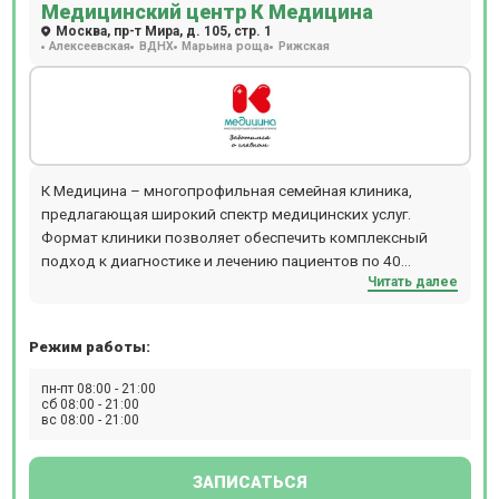
Медицинский центр К Медицина
вакцинация для взрослых и детей. Пациентам доступен
Москва, пр-т Мира, д. 105, стр. 1
вызов на дом врача или младшего медицинского
Алексеевская
ВДНХ
Марьина роща
Рижская
персонала. Детское отделение представлено
следующими специалистами: дерматологи, неврологи,
офтальмологи, оториноларингологи и т.д. Клиника
Семейная на Первомайской, 42 – место, где можно
пройти обследования с применением новейшего
оборудования, проконсультироваться с врачами любой
К Медицина – многопрофильная семейная клиника,
специальности, получить современный протокол
предлагающая широкий спектр медицинских услуг.
лечения. Врачи составляют схемы лечения, опираясь на
Формат клиники позволяет обеспечить комплексный
анамнез, возраст, пол, антропометрические показатели и
подход к диагностике и лечению пациентов по 40
другие факторы, совокупно присутствующие в каждом
Читать далее
направлениям современной медицины. Открыты
отдельном случае. Полное поликлиническое
отделения флебологии, гастроэнтерологии,
обслуживание, предлагаемое клиникой Семейная у м.
эндокринологии, проктологии, гинекологии, урологии,
Измайловской, особенно актуально для семей: здесь
Режим работы:
неврологии и другие.
получит помощь каждый, от мала до велика.
пн-пт 08:00 - 21:00
сб 08:00 - 21:00
вс 08:00 - 21:00
ЗАПИСАТЬСЯ