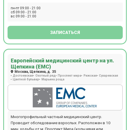
клиникой Семейная на Каширской, особенно актуально
виды лабораторных анализов крови, мочи, кала, включая
пн-пт 09:00 - 21:00
для семей: здесь получит помощь каждый, от мала до
Т-СПОТ. Работает специализированное неврологическое
сб 09:00 - 21:00
велика.
вс 09:00 - 21:00
отделение с восстановительным подразделением: прием
ведут детские и взрослые неврологи, а также
эпилептологи.
ЗАПИСАТЬСЯ
Европейский медицинский центр на ул.
Щепкина (ЕМС)
Москва, Щепкина, д. 35
Достоевская
Охотный ряд
Проспект мира
Рижская
Сухаревская
Цветной бульвар
Марьина роща
Многопрофильный частный медицинский центр.
Проводит обследование взрослых. Расположен в 10
мин. ходьбы от м. Проспект Мира (кольцевая или