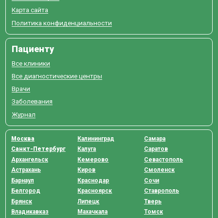
Карта сайта
Политика конфиденциальности
Пациенту
Все клиники
Все диагностические центры
Врачи
Заболевания
Журнал
Москва
Калининград
Самара
Санкт-Петербург
Калуга
Саратов
Архангельск
Кемерово
Севастополь
Астрахань
Киров
Смоленск
Барнаул
Краснодар
Сочи
Белгород
Красноярск
Ставрополь
Брянск
Липецк
Тверь
Владикавказ
Махачкала
Томск