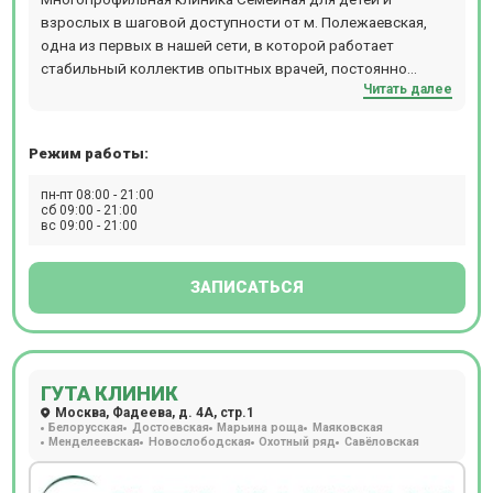
взрослых в шаговой доступности от м. Полежаевская,
одна из первых в нашей сети, в которой работает
стабильный коллектив опытных врачей, постоянно
Читать далее
совершенствующих свою квалификацию, с большим
количеством смежных специальностей. Консультативно-
диагностическое отделение представлено широким
Режим работы:
спектром направлений лечения: гинекология (ведение
беременности, проведение КТГ у беременных),
пн-пт 08:00 - 21:00
аллергология (кожные пробы, специфическая терапия),
сб 09:00 - 21:00
вс 09:00 - 21:00
дерматология и косметология (аппаратные и
инъекционные методики), хирургия и онкология/
маммология (дерматоскопия, пункции образований
ЗАПИСАТЬСЯ
кожи, лимфоузлов, щитовидной железы, молочной
железы), травматология-ортопедия (иммобилизация
полимерными материалами, кинейзиотейпирование,
PRP-терапия, пункции суставов, изготовление
ГУТА КЛИНИК
индивидуальных стелек) и т.д. В отделении проводятся
Москва, Фадеева, д. 4А, стр.1
следующие виды диагностических мероприятий:
Белорусская
Достоевская
Марьина роща
Маяковская
цифровой рентген, в т.ч. рентгеноскопия пищевода и
Менделеевская
Новослободская
Охотный ряд
Савёловская
желудка, маммография, УЗИ, эндоскопия, ЭКГ, Холтер,
суточное мониторирование АД, ФВД, спирография, ЭЭГ,