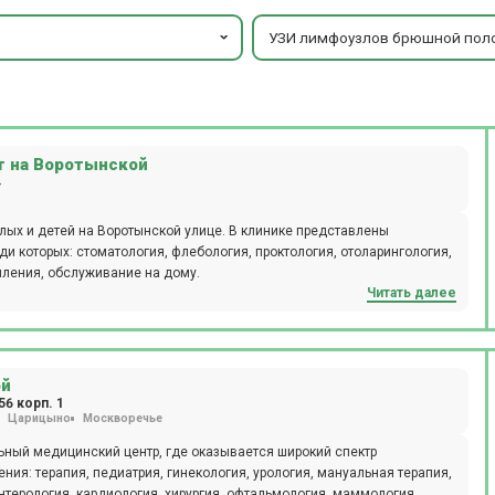
УЗИ лимфоузлов брюшной пол
 на Воротынской
4
ых и детей на Воротынской улице. В клинике представлены
и которых: стоматология, флебология, проктология, отоларингология,
пления, обслуживание на дому.
Читать далее
ой
56 корп. 1
Царицыно
Москворечье
ный медицинский центр, где оказывается широкий спектр
ния: терапия, педиатрия, гинекология, урология, мануальная терапия,
нтерология, кардиология, хирургия, офтальмология, маммология,