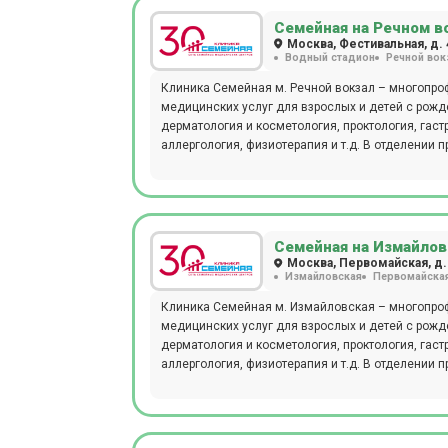
определенные возрастные категории – от новор
Семейная на Речном в
опираясь на анамнез, возраст, пол, антропометр
Москва, Фестивальная, д. 
каждом отдельном случае. Полное поликлиниче
Водный стадион
Речной вок
Хорошовском шоссе, особенно актуально для сем
Клиника Семейная м. Речной вокзал – многопро
медицинских услуг для взрослых и детей с рожде
дерматология и косметология, проктология, гаст
аллергология, физиотерапия и т.д. В отделении проводятся следующие виды диагностических мероприятий: рентген,
эндоскопия, УЗИ, ЭКГ, эхокардиография, биопси
артериального давления, фарингоскопия, ПЦР, 
гистологические, цитологические исследования
микробиологическая диагностика), проводится 
врача или младшего медицинского персонала. Детское отделение представлено следующими специалистами:
Семейная на Измайлов
дерматологи, неврологи, офтальмологи, оторинол
Москва, Первомайская, д.
Измайловская
Первомайска
можно пройти обследования с применением нов
специальности, получить современный протокол 
Клиника Семейная м. Измайловская – многопроф
возраст, пол, антропометрические показатели и
медицинских услуг для взрослых и детей с рожде
случае. Пациентам доступны годовые программ
дерматология и косметология, проктология, гаст
категории – от новорожденных до пожилых люде
аллергология, физиотерапия и т.д. В отделении проводятся следующие виды диагностических мероприятий: рентген,
Семейная у м. Речной вокзал, особенно актуаль
эндоскопия, УЗИ, ЭКГ, эхокардиография, биопси
артериального давления, фарингоскопия, ПЦР, Б
гистологические, цитологические исследования
микробиологическая диагностика), проводится 