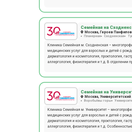
Семейная на Сходненс
Москва, Героев Панфиловц
Планерная
Сходненская
Ту
Клиника Семейная м. Сходненская – многопрофи
медицинских услуг для взрослых и детей с рожде
дерматология и косметология, проктология, гаст
аллергология, физиотерапия и т.д. В отделении проводятся следующие виды диагностических мероприятий: рентген,
эндоскопия, УЗИ, ЭКГ, эхокардиография, биопси
артериального давления, фарингоскопия, ПЦР, Б
гистологические, цитологические исследования
микробиологическая диагностика), проводится 
врача или младшего медицинского персонала. Детское отделение представлено следующими специалистами:
Семейная на Универси
педиатры, дерматологи, неврологи, офтальмологи
Москва, Университетский п
Воробьёвы горы
Университ
Панфиловцев, 1 – место, где можно пройти обс
проконсультироваться с врачами любой специал
Клиника Семейная м. Университет – многопрофи
схемы лечения, опираясь на анамнез, возраст, п
медицинских услуг для взрослых и детей с рожде
присутствующие в каждом отдельном случае. П
дерматология и косметология, проктология, гаст
рассчитанные на определенные возрастные кате
аллергология, физиотерапия и т.д. Особенностью учреждения является наличие уникального зала для занятий
поликлиническое обслуживание, предлагаемое к