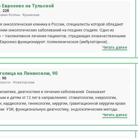
 Евроонко на Тульской
арингологи и т.д. Клиника Семейная на Первомайской, 42 – место,
. 22б
хние Котлы
Крымская
новейшего оборудования, проконсультироваться с врачами любой
лечения. Врачи составляют схемы лечения, опираясь на анамнез,
я онкологическая клиника в России, специалисты которой обладают
 другие факторы, совокупно присутствующие в каждом отдельном
нии онкологических заболеваний на поздних стадиях. Одно из
 предлагаемое клиникой Семейная у м. Измайловской, особенно
о — паллиативное лечение пациентов, страдающих злокачественными
дый, от мала до велика.
 Евроонко функционируют: поликлиническое (амбулаторное)
Читать далее
ргии, центр интервенционной хирургии (рентгенохирургии), центр
ерапия), центр эндоскопии, центр паллиативной помощи (хосписное
нтр лечения меланомы, центр онкомаммологии, центр управления
ических, неврологических, эндокринных и других заболеваний на
. В клинике активно внедряют новейшие методы органосохраняющего
олица на Ленинском, 90
рургию (fast-track surgery) — минимально травмирующую
. 90
ского
Новаторская
еских заболеваний (торакоцентезы, плевроцентезы, дренирующие
илактике, диагностике и лечению заболеваний. Оказывает
 и детям от 12 лет в направлениях: стоматологии, неврологии,
, кардиологии, гинекологии, хирургии, гравитационной хирургии крови
ики: УЗИ, функциональную диагностику, эндоскопические методы
Читать далее
лосуточно проводит МРТ и КТ-обследования. Предлагает
менты. Прием по записи. Расположение: м. Проспект Вернадского,
мушки, 10 минут езды (автобус № 616; маршрутка № 616).