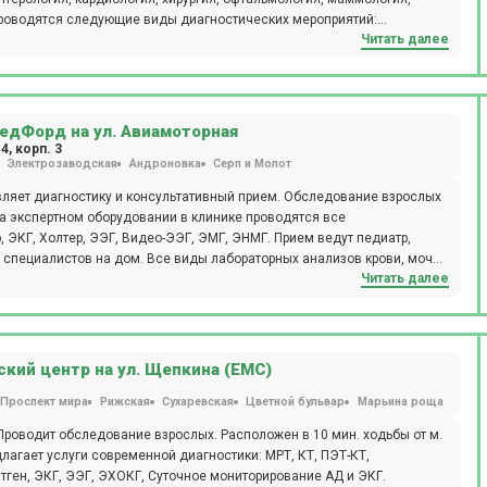
Читать далее
я, допплерография, ректороманоскопия, суточное мониторирование
АК, ИФА, профессиональный непрерывный мониторинг глюкозы i-pro,
уметрия. Ежедневно открыт лабораторный кабинет
ческие исследования, аллергологический метод, микроскопический
дится вакцинация для взрослых и детей. Пациентам доступен вызов
едФорд на ул. Авиамоторная
ециалистами:
4, корп. 3
Электрозаводская
Андроновка
Серп и Молот
оларингологи и т.д. Клиника прекрасно оснащена всем необходимым
вного лечения и комфортного пребывания пациентов. Пациентам
ляет диагностику и консультативный прием. Обследование взрослых
рассчитанные на определенные возрастные категории – от
 На экспертном оборудовании в клинике проводятся все
яют схемы лечения, опираясь на анамнез, возраст, пол,
 ЭКГ, Холтер, ЭЭГ, Видео-ЭЭГ, ЭМГ, ЭНМГ. Прием ведут педиатр,
ры, совокупно присутствующие в каждом отдельном случае. Полное
д специалистов на дом. Все виды лабораторных анализов крови, мочи,
 особенно актуально для семей:
Читать далее
анное неврологическое отделение с восстановительным
а.
е неврологи, а также эпилептологи.
кий центр на ул. Щепкина (ЕМС)
Проспект мира
Рижская
Сухаревская
Цветной бульвар
Марьина роща
роводит обследование взрослых. Расположен в 10 мин. ходьбы от м.
лагает услуги современной диагностики: МРТ, КТ, ПЭТ-КТ,
тген, ЭКГ, ЭЭГ, ЭХОКГ, Суточное мониторирование АД и ЭКГ.