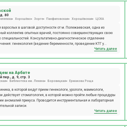
вской
д. 80
елепиха
Хорошёво
Зорге
Панфиловская
Хорошёвская
ЦСКА
взрослых в шаговой доступности от м. Полежаевская, одна из
льный коллектив опытных врачей, постоянно совершенствующих свою
 специальностей. Консультативно-диагностическое отделение
чения: гинекология (ведение беременности, проведение КТГ у
Читать далее
ифическая терапия), дерматология и косметология (аппаратные и
/маммология (дерматоскопия, пункции образований кожи, лимфоузлов,
тология-ортопедия (иммобилизация полимерными материалами,
 изготовление индивидуальных стелек) и т.д. В отделении
оприятий: цифровой рентген, в т.ч. рентгеноскопия пищевода и
дем на Арбате
олтер, суточное мониторирование АД, ФВД, спирография, ЭЭГ,
ер., д. 9, стр. 3
ская
Библиотека им. Ленина
Боровицкая
Ермакова Роща
бинет (иммунологические, гистологические, цитологические
скопический метод, микробиологическая диагностика), проводится
ника, в которой ведут прием гинекологи, урологи, маммологи,
оступен вызов на дом врача или младшего медицинского персонала.
ии действует стоматология, в которой можно пройти любые процедуры
ециалистами: педиатры, дерматологи, неврологи, офтальмологи,
ции аномалий прикуса. Проводится инструментальная и лабораторная
ительной записи.
апии, рефлексотерапии, а также современное оборудование для
Читать далее
 Emsella и аппарат EVA для проведения радиочастотной терапии).
 для точной диагностики, современного эффективного лечения и
 доступны годовые программы диспансеризации, рассчитанные на