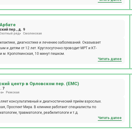
 следующие виды диагностических мероприятий: рентген, эндоскопия,
а.
рафия, ректороманоскопия, суточное мониторирование артериального
евно открыт лабораторный кабинет (иммунологические,
, аллергологический метод, микроскопический метод,
вакцинация для взрослых и детей. Пациентам доступен вызов на дом
 Арбате
кий пер., д. 9
Охотный ряд
Смоленская
и, оториноларингологи и т.д.Клиника Семейная на Университетском
ования с применением новейшего оборудования,
илактике, диагностике и лечению заболеваний. Оказывает
ьности, получить современный протокол лечения. Врачи составляют
 и детям от 12 лет. Круглосуточно проводит МРТ и КТ-
ол, антропометрические показатели и другие факторы, совокупно
 м. Кропоткинская, 10 минут пешком.
ациентам доступны годовые программы диспансеризации,
Читать далее
гории – от новорожденных до пожилых людей. Полное
линикой Семейная у м. Университет, особенно актуально для семей:
а.
кий центр в Орловском пер. (ЕМС)
. 7
ра
Рижская
яет консультативный и диагностический приём взрослых.
кая, Проспект Мира. В клинике работают специалисты по
тологии, травматологи, реабилитологи и т.д.
Читать далее