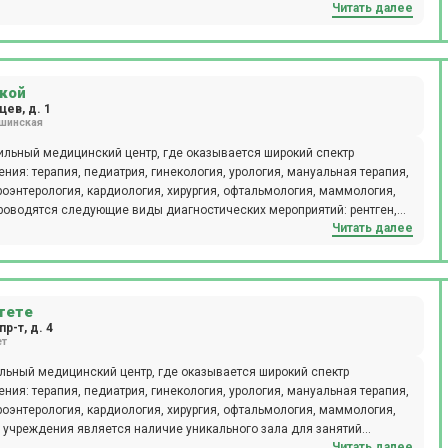
Читать далее
кой
ев, д. 1
шинская
льный медицинский центр, где оказывается широкий спектр
ния: терапия, педиатрия, гинекология, урология, мануальная терапия,
роэнтерология, кардиология, хирургия, офтальмология, маммология,
Читать далее
я, допплерография, ректороманоскопия, суточное мониторирование
АК, ИФА. Ежедневно открыт лабораторный кабинет (иммунологические,
, аллергологический метод, микроскопический метод,
вакцинация для взрослых и детей. Пациентам доступен вызов на дом
тете
, оториноларингологи и т.д. Клиника Семейная на ул. Героев
р-т, д. 4
ет
ледования с применением новейшего оборудования,
ьности, получить современный протокол лечения. Врачи составляют
льный медицинский центр, где оказывается широкий спектр
ол, антропометрические показатели и другие факторы, совокупно
ния: терапия, педиатрия, гинекология, урология, мануальная терапия,
ациентам доступны годовые программы диспансеризации,
роэнтерология, кардиология, хирургия, офтальмология, маммология,
гории – от новорожденных до пожилых людей. Полное
линикой Семейная у м. Сходненская, особенно актуально для семей:
Читать далее