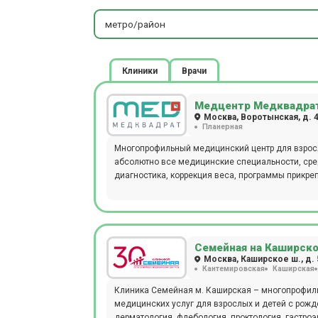
метро/район
Клиники
Врачи
Медцентр Медквадрат
Москва, Воротынская, д. 
Планерная
Многопрофильный медицинский центр для взросл
абсолютно все медицинские специальности, сред
диагностика, коррекция веса, программы прикре
Семейная на Каширск
Москва, Каширское ш., д. 
Кантемировская
Каширская
Клиника Семейная м. Каширская – многопрофиль
медицинских услуг для взрослых и детей с рожде
дерматология, флебология, проктология, гастроэ