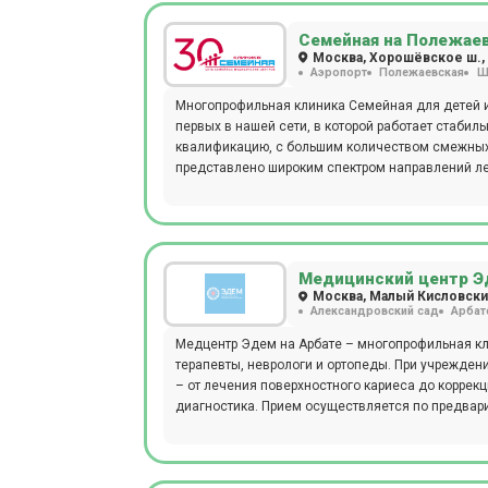
Семейная на Полежае
Москва, Хорошёвское ш., 
Аэропорт
Полежаевская
Ш
Многопрофильная клиника Семейная для детей и 
первых в нашей сети, в которой работает стаби
квалификацию, с большим количеством смежных
представлено широким спектром направлений ле
беременных), аллергология (кожные пробы, спец
инъекционные методики), хирургия и онкология
щитовидной железы, молочной железы), травма
кинейзиотейпирование, PRP-терапия, пункции суставов,
проводятся следующие виды диагностических мер
Медицинский центр Э
желудка, маммография, УЗИ, эндоскопия, ЭКГ, Х
Москва, Малый Кисловский п
Александровский сад
Арбат
цистоскопия. Ежедневно открыт лабораторный ка
исследования, аллергологический метод, микро
Медцентр Эдем на Арбате – многопрофильная кли
вакцинация для взрослых и детей. Пациентам д
терапевты, неврологи и ортопеды. При учрежден
Детское отделение представлено следующими сп
– от лечения поверхностного кариеса до коррек
оториноларингологи, психологи и др. Также в отделении открыто отделение реабилитации, в котором представлены
диагностика. Прием осуществляется по предвар
услуги массажа, физиотерапии, мануальной тер
лечения урологических заболеваний (кресло BTL
Клиника прекрасно оснащена всем необходимым
комфортного пребывания пациентов. Пациентам