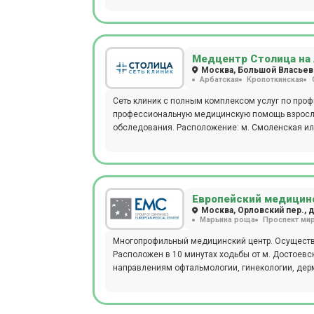
лечебной физкультуры. В отделении проводятся
здесь получит помощь каждый, от мала до велик
УЗИ, ЭКГ, эхокардиография, биопсия, допплерог
давления, фарингоскопия, ПЦР, БАК, ИФА. Ежедн
гистологические, цитологические исследования
микробиологическая диагностика), проводится 
Медцентр Столица на
врача или младшего медицинского персонала. Детское отделение представлено следующими специалистами:
Москва, Большой Власьевс
Арбатская
Кропоткинская
педиатры, дерматологи, неврологи, офтальмолог
проспекте, 4 – место, где можно пройти обслед
Сеть клиник с полным комплексом услуг по проф
проконсультироваться с врачами любой специал
профессиональную медицинскую помощь взрослым
схемы лечения, опираясь на анамнез, возраст, п
обследования. Расположение: м. Смоленская или
присутствующие в каждом отдельном случае. П
рассчитанные на определенные возрастные кате
поликлиническое обслуживание, предлагаемое к
здесь получит помощь каждый, от мала до велик
Европейский медицинс
Москва, Орловский пер., д
Марьина роща
Проспект ми
Многопрофильный медицинский центр. Осуществл
Расположен в 10 минутах ходьбы от м. Достоевс
направлениям офтальмологии, гинекологии, дерма