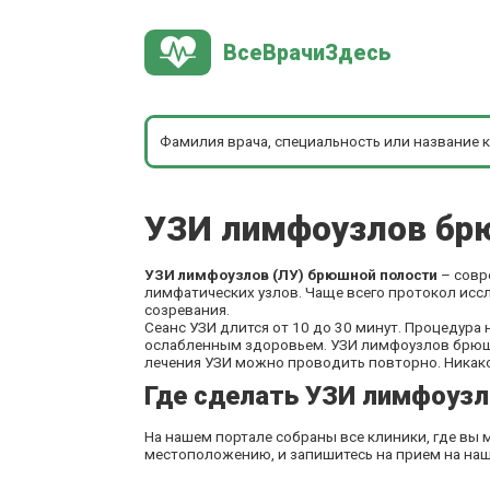
ВсеВрачиЗдесь
УЗИ лимфоузлов бр
УЗИ лимфоузлов (ЛУ) брюшной полости
– совр
лимфатических узлов. Чаще всего протокол исс
созревания.
Сеанс УЗИ длится от 10 до 30 минут. Процедур
ослабленным здоровьем. УЗИ лимфоузлов брюш
лечения УЗИ можно проводить повторно. Никако
Где сделать УЗИ лимфоузл
На нашем портале собраны все клиники, где вы
местоположению, и запишитесь на прием на наш