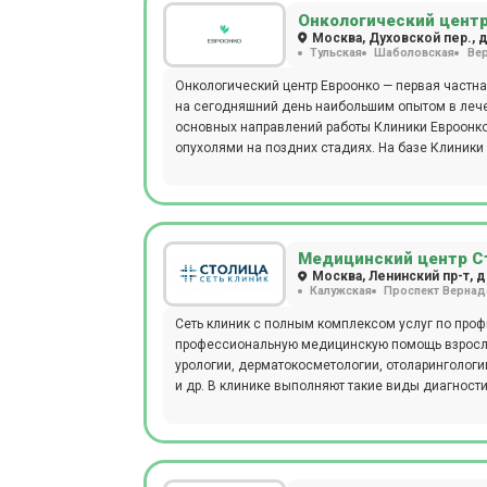
врача или младшего медицинского персонала. Детское отделение представлено следующими специалистами:
Онкологический центр
дерматологи, неврологи, офтальмологи, оторинол
Москва, Духовской пер., д
Тульская
Шаболовская
Вер
где можно пройти обследования с применением 
специальности, получить современный протокол 
Онкологический центр Евроонко — первая частна
возраст, пол, антропометрические показатели и
на сегодняшний день наибольшим опытом в лече
случае. Полное поликлиническое обслуживание,
основных направлений работы Клиники Евроонк
актуально для семей: здесь получит помощь каж
опухолями на поздних стадиях. На базе Клиники
отделение, центр химиотерапии, центр общей хиру
экстренной помощи (реанимация и интенсивная т
отделение), центр лечения опухолей печени, це
болью. В клинике проводится лечение кардиолог
фоне рака, которое не входит в нормативы ОМС
Медицинский центр Ст
лечения, практикуют быструю малоинвазивную хи
Москва, Ленинский пр-т, д
Калужская
Проспект Вернад
хирургическую коррекцию осложнений онкологич
операции и т.п.).
Сеть клиник с полным комплексом услуг по проф
профессиональную медицинскую помощь взрослым
урологии, дерматокосметологии, отоларингологии
и др. В клинике выполняют такие виды диагност
исследования, УЗДГ, ЭХОКГ, гастроскопию. Круг
специализированные программы и годовые абоне
15 минут езды (автобус № 53) или м. Новые Чере