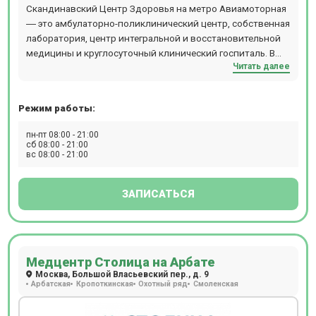
проконсультироваться с врачами любой специальности,
Скандинавский Центр Здоровья на метро Авиамоторная
получить современный протокол лечения. Врачи
― это амбулаторно-поликлинический центр, собственная
составляют схемы лечения, опираясь на анамнез,
лаборатория, центр интегральной и восстановительной
возраст, пол, антропометрические показатели и другие
медицины и круглосуточный клинический госпиталь. В
факторы, совокупно присутствующие в каждом
Читать далее
центре осуществляется полный комплекс услуг по
отдельном случае. Пациентам доступны годовые
лечению пациентов: диагностика, лечение,
программы диспансеризации, рассчитанные на
восстановление.Прием ведут более 550 специалистов по
определенные возрастные категории – от
Режим работы:
47 медицинским направлениям. Приём осуществляется
новорожденных до пожилых людей. Полное
по предварительной записи. На территории центра есть
пн-пт 08:00 - 21:00
поликлиническое обслуживание, предлагаемое клиникой
бесплатная парковка для пациентов.
сб 08:00 - 21:00
Семейная у м. Университет, особенно актуально для
вс 08:00 - 21:00
семей: здесь получит помощь каждый, от мала до
велика.
ЗАПИСАТЬСЯ
Медцентр Столица на Арбате
Москва, Большой Власьевский пер., д. 9
Арбатская
Кропоткинская
Охотный ряд
Смоленская