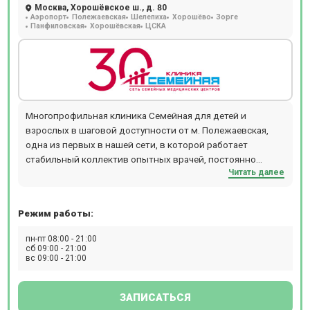
Москва, Хорошёвское ш., д. 80
Аэропорт
Полежаевская
Шелепиха
Хорошёво
Зорге
Панфиловская
Хорошёвская
ЦСКА
Многопрофильная клиника Семейная для детей и
взрослых в шаговой доступности от м. Полежаевская,
одна из первых в нашей сети, в которой работает
стабильный коллектив опытных врачей, постоянно
Читать далее
совершенствующих свою квалификацию, с большим
количеством смежных специальностей. Консультативно-
диагностическое отделение представлено широким
Режим работы:
спектром направлений лечения: гинекология (ведение
беременности, проведение КТГ у беременных),
пн-пт 08:00 - 21:00
аллергология (кожные пробы, специфическая терапия),
сб 09:00 - 21:00
вс 09:00 - 21:00
дерматология и косметология (аппаратные и
инъекционные методики), хирургия и онкология/
маммология (дерматоскопия, пункции образований
ЗАПИСАТЬСЯ
кожи, лимфоузлов, щитовидной железы, молочной