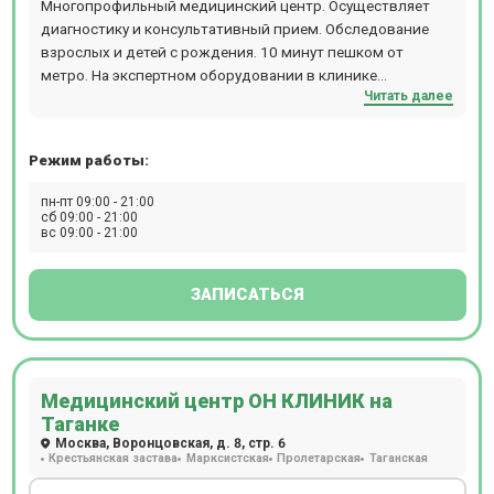
Многопрофильный медицинский центр. Осуществляет
программы диспансеризации, рассчитанные на
диагностику и консультативный прием. Обследование
определенные возрастные категории – от
взрослых и детей с рождения. 10 минут пешком от
новорожденных до пожилых людей. Врачи составляют
метро. На экспертном оборудовании в клинике
схемы лечения, опираясь на анамнез, возраст, пол,
Читать далее
проводятся все ультразвукового исследования,
антропометрические показатели и другие факторы,
допплерографию, ЭКГ, Холтер, ЭЭГ, Видео-ЭЭГ, ЭМГ,
совокупно присутствующие в каждом отдельном случае.
ЭНМГ. Прием ведут педиатр, терапевт, аллерголог,
Полное поликлиническое обслуживание, предлагаемое
Режим работы:
психолог. Возможен выезд специалистов на дом. Все
клиникой Семейная на Каширской, особенно актуально
виды лабораторных анализов крови, мочи, кала, включая
пн-пт 09:00 - 21:00
для семей: здесь получит помощь каждый, от мала до
Т-СПОТ. Работает специализированное неврологическое
сб 09:00 - 21:00
велика.
вс 09:00 - 21:00
отделение с восстановительным подразделением: прием
ведут детские и взрослые неврологи, а также
эпилептологи.
ЗАПИСАТЬСЯ
Медицинский центр ОН КЛИНИК на
Таганке
Москва, Воронцовская, д. 8, стр. 6
Крестьянская застава
Марксистская
Пролетарская
Таганская