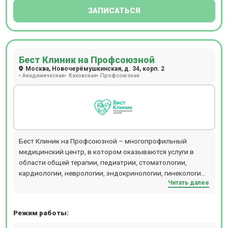
ЗАПИСАТЬСЯ
Бест Клиник на Профсоюзной
Москва, Новочерёмушкинская, д. 34, корп. 2
Академическая
Каховская
Профсоюзная
Бест Клиник на Профсоюзной – многопрофильный
медицинский центр, в котором оказываются услуги в
области общей терапии, педиатрии, стоматологии,
кардиологии, неврологии, эндокринологии, гинекологии,
Читать далее
урологии, косметологии и других направлений. В
диагностическом отделении клиники присутствует
оборудование для проведения инструментальных
Режим работы:
исследований – УЗИ, допплерографии, рентгенографии,
КТ. Здесь можно пройти гастроскопию и колоноскопию