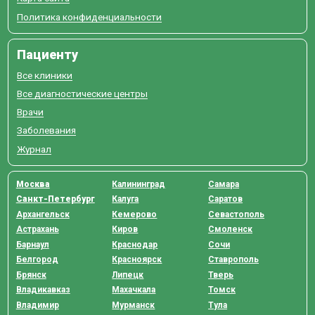
Политика конфиденциальности
Пациенту
Все клиники
Все диагностические центры
Врачи
Заболевания
Журнал
Москва
Калининград
Самара
Санкт-Петербург
Калуга
Саратов
Архангельск
Кемерово
Севастополь
Астрахань
Киров
Смоленск
Барнаул
Краснодар
Сочи
Белгород
Красноярск
Ставрополь
Брянск
Липецк
Тверь
Владикавказ
Махачкала
Томск
Владимир
Мурманск
Тула