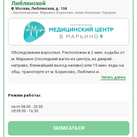
Люблинской
SIEMENS SOMATOM go.Up. Магнитно-резонансная
Москва, Люблинская, д. 104
томография проводится на томографе SIEMENS
Братиславская
Марьино
Борисово
Алма-Атинская
Перерва
MAGNETOM ALTEA 1.5T, рентген - на аппарате GE Brivo XR
575. Стоматологи используют в работе микроскоп Carl
ZEISS, а КТ-снимок зубов можно сделать на томографе
Planmeca ProMax 3D Plus. Косметологи Бест Клиник
используют в работе лазеры CandelaCO2RE и
GentlemaxPRO, аппарат Morpheus 8, установку HydraFacial,
Обследование взрослых. Расположен в 2 мин. ходьбы от
Lumenis M22. МРТ в клинике на Красносельской работает
м. Марьино (последний вагон из центра, из дверей -
24/7
направо, ближайший выход налево) или 15 мин. езды на
общ. транспорте от м. Борисово, Люблино и
Читать далее
Шипиловская. Прием происходит по предварительной
записи.
Режим работы:
пн-пт 08:00 - 20:00
сб 09:00 - 16:30
ЗАПИСАТЬСЯ