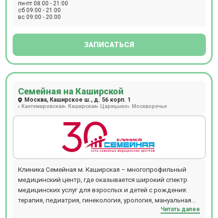
пн-пт 08:00 - 21:00
во сне. На территории центра расположена лаборатория,
сб 09:00 - 21:00
вс 09:00 - 20:00
в которой выполняют свыше 200 анализов. Женщинам
доступны программы ведения беременности,
составленные в соответствии со стандартами
ЗАПИСАТЬСЯ
Минздрава РФ и дополненные рекомендациями ВОЗ.
Косметологи клиники работают на оборудовании
(лазеры CandelaCO2RE и GentlemaxPRO, аппарат Morpheus
8, установка HydraFacial, аппарат Lumenis M22 и др.).
Семейная на Каширской
Москва, Каширское ш., д. 56 корп. 1
Кантемировская
Каширская
Царицыно
Москворечье
Клиника Семейная м. Каширская – многопрофильный
медицинский центр, где оказывается широкий спектр
медицинских услуг для взрослых и детей с рождения:
терапия, педиатрия, гинекология, урология, мануальная
Читать далее
терапия, дерматология, флебология, проктология,