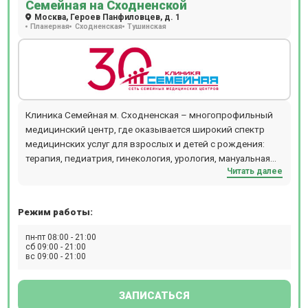
Семейная на Сходненской
Москва, Героев Панфиловцев, д. 1
Планерная
Сходненская
Тушинская
Клиника Семейная м. Сходненская – многопрофильный
медицинский центр, где оказывается широкий спектр
медицинских услуг для взрослых и детей с рождения:
терапия, педиатрия, гинекология, урология, мануальная
Читать далее
терапия, дерматология и косметология, проктология,
гастроэнтерология, кардиология, хирургия,
офтальмология, маммология, аллергология,
Режим работы:
физиотерапия и т.д. В отделении проводятся следующие
виды диагностических мероприятий: рентген,
пн-пт 08:00 - 21:00
эндоскопия, УЗИ, ЭКГ, эхокардиография, биопсия,
сб 09:00 - 21:00
вс 09:00 - 21:00
допплерография, ректороманоскопия, суточное
мониторирование артериального давления,
фарингоскопия, ПЦР, БАК, ИФА. Ежедневно открыт
ЗАПИСАТЬСЯ
лабораторный кабинет (иммунологические,