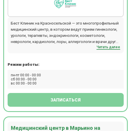
Бест Клиник на Красносельской — это многопрофильный
медицинский центр, в котором ведут прием гинекологи,
урологи, терапевты, эндокринологи, косметологи,
неврологи, кардиологи, лоры, аллергологи и врачи других
Читать далее
специальностей. Центр объединяет стационар,
операционный блок, кабинеты лечебного и
консультативного приема, отделения диагностики,
Режим работы:
физиотерапии, косметологии, пластической хирургии,
лабораторию и стоматологии (детскую и взрослую). В
пн-пт 00:00 - 00:00
диагностическом отделении можно пройти КТ, МРТ
сб 00:00 - 00:00
вс 00:00 - 00:00
рентген, разные виды УЗИ, сдать экспресс-анализы
крови. Стоматологи Бест Клиник проводят лечение зубов
под микроскопом и во сне. Хирурги используют
ЗАПИСАТЬСЯ
оборудование - аппарат ИВЛ Dixion, LigaSure, PLASMAJET,
хирургическая рентгеновская система С-дуга,
лапароскопическая стойка Karl Storz, лапароскопическая
3D-стойка Olympus, наркозный аппарат Draeger.
Медицинский центр в Марьино на
Компьютерная томография проводится на томографе