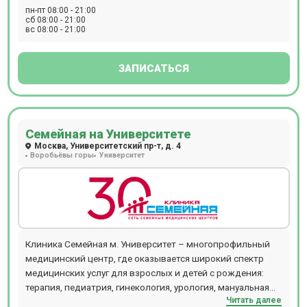
тест), спирометрию, колоноскопию, ректороманоскопию,
семей: здесь получит помощь каждый, от мала до
пн-пт 08:00 - 21:00
цистоскопию, ЭФГДС и другие. Прием происходит по
велика.
сб 08:00 - 21:00
вс 08:00 - 21:00
предварительной записи.
ЗАПИСАТЬСЯ
Семейная на Университете
Москва, Университетский пр-т, д. 4
Воробьёвы горы
Университет
Клиника Семейная м. Университет – многопрофильный
медицинский центр, где оказывается широкий спектр
медицинских услуг для взрослых и детей с рождения:
терапия, педиатрия, гинекология, урология, мануальная
Читать далее
терапия, дерматология и косметология, проктология,