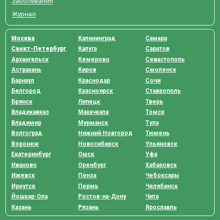
Заболевания
Журнал
Москва
Калининград
Самара
Санкт-Петербург
Калуга
Саратов
Архангельск
Кемерово
Севастополь
Астрахань
Киров
Смоленск
Барнаул
Краснодар
Сочи
Белгород
Красноярск
Ставрополь
Брянск
Липецк
Тверь
Владикавказ
Махачкала
Томск
Владимир
Мурманск
Тула
Волгоград
Нижний Новгород
Тюмень
Воронеж
Новосибирск
Ульяновск
Екатеринбург
Омск
Уфа
Иваново
Оренбург
Хабаровск
Ижевск
Пенза
Чебоксары
Иркутск
Пермь
Челябинск
Йошкар-Ола
Ростов-на-Дону
Чита
Казань
Рязань
Ярославль