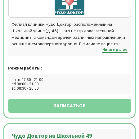
Филиал клиники Чудо Доктор, расположенный на
Школьной улице (д. 46) — это центр доказательной
медицины с командой врачей различных направлений и
оснащением экспертного уровня. В филиале пациенты
Читать далее
получают помощь по всем основным направлениям
современной медицины: – терапевтические направления
медицины (терапия, неврология, эндокринология,
Режим работы:
гастроэнтерология и другие), – восстановительная
медицина (физиотерапия, мануальная терапия), –
пн-пт 07:30 - 21:00
дерматология, лечебная и эстетической косметология,
сб 08:00 - 21:00
вс 08:30 - 20:00
направленная на улучшение внешности и коррекцию
контуров тела, – узкие специальности, такие как
гематология, ревматология, диетология, психология. В
ЗАПИСАТЬСЯ
клинике проводят МРТ на новым высокотехнологичном
аппарате открытого типа — PHILIPS PANORAMA HFO (1,0
тесла).
Чудо Доктор на Школьной 49