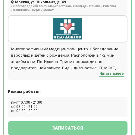
Москва, ул. Школьная, д. 49
Волгоградский пр-т
Марксистская
Площадь Ильича
Римская
Калитники
Серп и Молот
Многопрофильный медицинский центр. Обследование
взрослых и детей с рождения. Расположен в 1-2 мин.
ходьбы от м. Пл. Ильича. Прием происходит по
предварительной записи. Виды диагностик: КТ, МСКТ,
Читать далее
УЗИ (3D,4D, дуплексное сканирование), гастроскопия
(ЭФГДС), колоноскопия, бронхоскопия, биопсия, рентген
и флюрография с минимальной лучевой нагрузкой,
Режим работы:
функциональная диагностика (СМАД, ХОЛТЕР, ЭЭГ,
ЭНМГ, ЭКГ, спирометрия и др.); КТ в клинике проводят на
пн-пт 07:30 - 21:00
аппарате premium класса Toshiba Aquilion Prime (160
сб 08:00 - 21:00
вс 08:30 - 20:00
срезов), максимальный вес пациента – до 130 кг,
исследования делают с контрастом и без. В клинике
прием ведут более 300 врачей по 40 специализациям,
ЗАПИСАТЬСЯ
среди которых ДМН, КМН, а так же врачи высшей