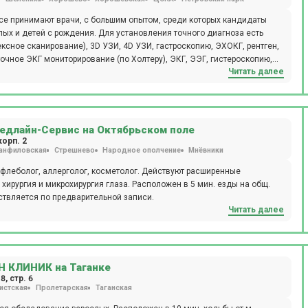
е принимают врачи, с большим опытом, среди которых кандидаты
лых и детей с рождения. Для установления точного диагноза есть
ксное сканирование), 3D УЗИ, 4D УЗИ, гастроскопию, ЭХОКГ, рентген,
очное ЭКГ мониторирование (по Холтеру), ЭКГ, ЭЭГ, гистероскопию,
Читать далее
ю, цистоскопию, эзофагогастродуоденоскопия (ЭФГДС). А также, при
 - анализы крови, мочи и других биоматериалов. В
нтген-кабинет, где также установлен ортопантомограф. Для удобства
пациенту. Также доступны услуги медицинской сестры на дому,
едлайн-Сервис на Октябрьском поле
корп. 2
анфиловская
Стрешнево
Народное ополчение
Мнёвники
 флеболог, аллерголог, косметолог. Действуют расширенные
 хирургия и микрохирургия глаза. Расположен в 5 мин. езды на общ.
ствляется по предварительной записи.
Читать далее
Н КЛИНИК на Таганке
, стр. 6
истская
Пролетарская
Таганская