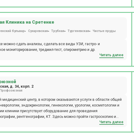
я Клиника на Сретенке
енский бульвар
Сухаревская
Трубная
Тургеневская
Чистые пруды
е можно сдать анализы, сделать все виды УЗИ, гастро- и
ое мониторирование, тредмил-тест, спирометрию и др.
Читать далее
союзной
ая, д. 34, корп. 2
Профсоюзная
 медицинский центр, в котором оказываются услуги в области общей
 неврологии, эндокринологии, гинекологии, урологии, косметологии и
нии клиники присутствует оборудование для проведения
графии, рентгенографии, КТ. Здесь можно пройти гастроскопию и
Читать далее
положена лаборатория, в которой выполняют свыше 200 анализов.
ности, составленные в соответствии со стандартами Минздрава РФ