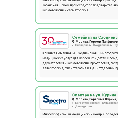
Многопрофильный медицинский центр. Проводитс
Таганская. Прием происходит по предварительной
косметология и стоматология.
Семейная на Сходненс
Москва, Героев Панфиловц
Планерная
Сходненская
Ту
Клиника Семейная м. Сходненская – многопрофи
медицинских услуг для взрослых и детей с рожде
дерматология и косметология, проктология, гаст
аллергология, физиотерапия и т.д. В отделении проводятся следующие виды диагностических мероприятий: рентген,
эндоскопия, УЗИ, ЭКГ, эхокардиография, биопси
артериального давления, фарингоскопия, ПЦР, Б
гистологические, цитологические исследования
микробиологическая диагностика), проводится 
врача или младшего медицинского персонала. Детское отделение представлено следующими специалистами:
Спектра на ул. Курина
педиатры, дерматологи, неврологи, офтальмологи
Москва, Герасима Курина, 
Багратионовская
Кунцевска
Панфиловцев, 1 – место, где можно пройти обс
Давыдково
проконсультироваться с врачами любой специал
схемы лечения, опираясь на анамнез, возраст, п
Многопрофильный медицинский центр. Обследова