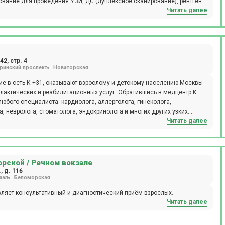
вание для проведения УЗИ, ДС (дуплексное сканирование), рентгена,
Читать далее
кольпоскопии, спирометрии, кардиотокографии (КТГ), реовазографии
опии, суточного мониторирования АД, Суточного ЭКГ мониторирования
2, стр. 4
ринский проспект
Новаторская
е в сеть К +31, оказывают взрослому и детскому населению Москвы
лактических и реабилитационных услуг. Обратившись в медцентр К
юбого специалиста: кардиолога, аллерголога, гинеколога,
а, невролога, стоматолога, эндокринолога и многих других узких
Читать далее
орской / Речном вокзале
 д. 116
зал
Беломорская
яет консультативный и диагностический приём взрослых.
Читать далее