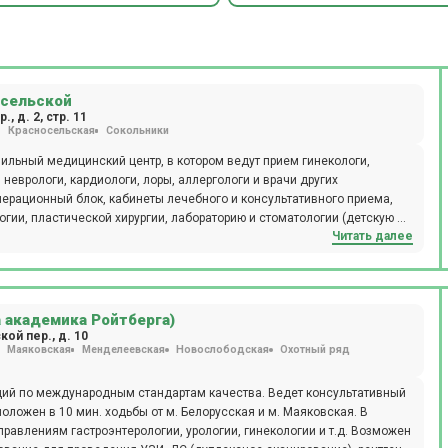
осельской
, д. 2, стр. 11
Красносельская
Сокольники
ильный медицинский центр, в котором ведут прием гинекологи,
 неврологи, кардиологи, лоры, аллергологи и врачи других
перационный блок, кабинеты лечебного и консультативного приема,
гии, пластической хирургии, лабораторию и стоматологии (детскую и
Читать далее
пройти КТ, МРТ рентген, разные виды УЗИ, сдать экспресс-анализы
ие зубов под микроскопом и во сне. Хирурги используют оборудование
ргическая рентгеновская система С-дуга, лапароскопическая стойка
s, наркозный аппарат Draeger. Компьютерная томография проводится
-резонансная томография проводится на томографе SIEMENS
 академика Ройтберга)
rivo XR 575. Стоматологи используют в работе микроскоп Carl ZEISS, а
ой пер., д. 10
Маяковская
Менделеевская
Новослободская
Охотный ряд
anmeca ProMax 3D Plus. Косметологи Бест Клиник используют в работе
rpheus 8, установку HydraFacial, Lumenis M22. МРТ в клинике на
ий по международным стандартам качества. Ведет консультативный
оложен в 10 мин. ходьбы от м. Белорусская и м. Маяковская. В
равлениям гастроэнтерологии, урологии, гинекологии и т.д. Возможен