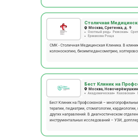
Столичная Медицинска
Москва, Сретенка, д. 9
Охотный ряд
Рижская
Срет
Ермакова Роща
СМК - Столичная Медицинская Клиника. В клиник
колоноскопию, биоимпедансометрию, холтеровск
Бест Клиник на Проф
Москва, Новочерёмушкинск
Академическая
Каховская
Бест Клиник на Профсоюзной – многопрофильный
терапии, педиатрии, стоматологии, кардиологии,
других направлений. В диагностическом отделе
инструментальных исследований – УЗИ, допплеро
колоноскопию во сне. На территории центра рас
Женщинам доступны программы ведения беремен
и дополненные рекомендациями ВОЗ. Косметологи клиники работают на оборудовании (лазеры CandelaCO2RE и