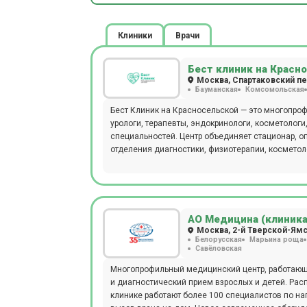
Клиники
Врачи
Бест клиник на Красн
Москва, Спартаковский пер.
Бауманская
Комсомольская
Бест Клиник на Красносельской — это многопроф
урологи, терапевты, эндокринологи, косметологи,
специальностей. Центр объединяет стационар, о
отделения диагностики, физиотерапии, косметоло
взрослую). В диагностическом отделении можно 
крови. Стоматологи Бест Клиник проводят лечен
- аппарат ИВЛ Dixion, LigaSure, PLASMAJET, хиру
Karl Storz, лапароскопическая 3D-стойка Olympu
на томографе SIEMENS SOMATOM go.Up. Магнитно
АО Медицина (клиника
MAGNETOM ALTEA 1.5T, рентген - на аппарате GE B
Москва, 2-й Тверской-Ямск
Белорусская
Марьина роща
КТ-снимок зубов можно сделать на томографе Pl
Савёловская
лазеры CandelaCO2RE и GentlemaxPRO, аппарат Mo
Красносельской работает 24/7
Многопрофильный медицинский центр, работающ
и диагностический прием взрослых и детей. Расп
клинике работают более 100 специалистов по нап