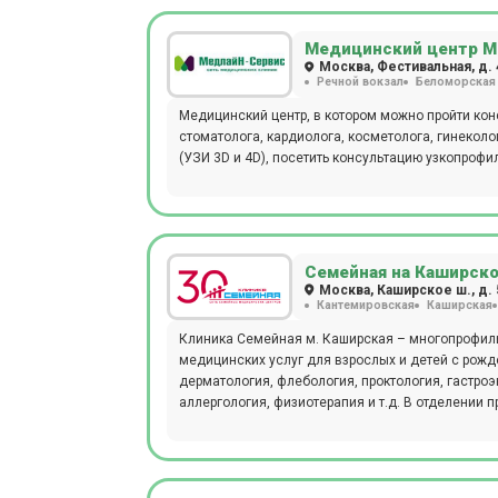
GentlemaxPRO, аппарат Morpheus 8, установка Hyd
Медицинский центр М
Москва, Фестивальная, д. 
Речной вокзал
Беломорская
Медицинский центр, в котором можно пройти кон
стоматолога, кардиолога, косметолога, гинекол
(УЗИ 3D и 4D), посетить консультацию узкопроф
Семейная на Каширск
Москва, Каширское ш., д. 
Кантемировская
Каширская
Клиника Семейная м. Каширская – многопрофиль
медицинских услуг для взрослых и детей с рожде
дерматология, флебология, проктология, гастроэ
аллергология, физиотерапия и т.д. В отделении проводятся следующие виды диагностических мероприятий:
эндоскопия, УЗИ, ЭКГ, эхокардиография, биопси
артериального давления, фарингоскопия, ПЦР, Б
суточное мониторирование ЭКГ (Холтер), урофло
(иммунологические, гистологические, цитологи