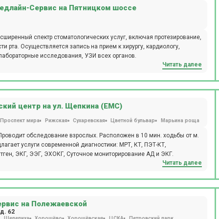
дится вакцинация для взрослых и детей. Пациентам доступен вызов
едлайн-Сервис на Пятницком шоссе
ециалистами:
оларингологи и т.д. Клиника прекрасно оснащена всем необходимым
вного лечения и комфортного пребывания пациентов. Пациентам
сширенный спектр стоматологических услуг, включая протезирование,
рассчитанные на определенные возрастные категории – от
и рта. Осуществляется запись на прием к хирургу, кардиологу,
яют схемы лечения, опираясь на анамнез, возраст, пол,
 лабораторные исследования, УЗИ всех органов.
ры, совокупно присутствующие в каждом отдельном случае. Полное
Читать далее
 особенно актуально для семей:
а.
кий центр на ул. Щепкина (ЕМС)
Проспект мира
Рижская
Сухаревская
Цветной бульвар
Марьина роща
роводит обследование взрослых. Расположен в 10 мин. ходьбы от м.
лагает услуги современной диагностики: МРТ, КТ, ПЭТ-КТ,
тген, ЭКГ, ЭЭГ, ЭХОКГ, Суточное мониторирование АД и ЭКГ.
Читать далее
рвис на Полежаевской
д. 62
Шелепиха
Хорошёво
Хорошёвская
ЦСКА
Петровский парк