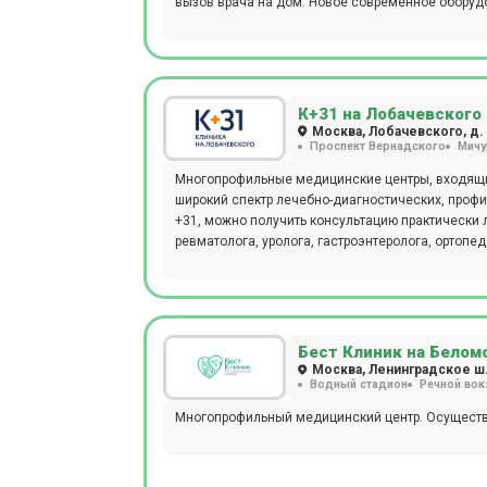
вызов врача на дом. Новое современное оборудо
МРТ, КТ, ПЭТ-КТ, бронхоскопии, денситометрии, 
(РВГ), реоэнцефалографии (РЭГ), ректороманоск
(по Холтеру).
К+31 на Лобачевского
Москва, Лобачевского, д. 4
Проспект Вернадского
Мичу
Многопрофильные медицинские центры, входящи
широкий спектр лечебно-диагностических, профи
+31, можно получить консультацию практически л
ревматолога, уролога, гастроэнтеролога, ортопед
специалистов.
Бест Клиник на Белом
Москва, Ленинградское ш.,
Водный стадион
Речной вок
Многопрофильный медицинский центр. Осуществл