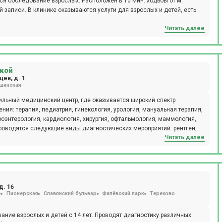
я обследование взрослых. Расположен в 10 мин. ходьбы от м.
 записи. В клинике оказываются услуги для взрослых и детей, есть
Читать далее
кой
ев, д. 1
шинская
льный медицинский центр, где оказывается широкий спектр
ния: терапия, педиатрия, гинекология, урология, мануальная терапия,
роэнтерология, кардиология, хирургия, офтальмология, маммология,
Читать далее
я, допплерография, ректороманоскопия, суточное мониторирование
АК, ИФА. Ежедневно открыт лабораторный кабинет (иммунологические,
, аллергологический метод, микроскопический метод,
вакцинация для взрослых и детей. Пациентам доступен вызов на дом
, оториноларингологи и т.д. Клиника Семейная на ул. Героев
д. 16
я
Пионерская
Славянский бульвар
Филёвский парк
Терехово
ледования с применением новейшего оборудования,
ьности, получить современный протокол лечения. Врачи составляют
ол, антропометрические показатели и другие факторы, совокупно
ние взрослых и детей с 14 лет. Проводят диагностику различных