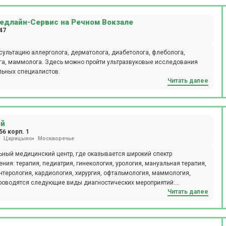
raFacial, аппарат Lumenis M22 и др.).
едлайн-Сервис на Речном Вокзале
47
сультацию аллерголога, дерматолога, диабетолога, флеболога,
ога, маммолога. Здесь можно пройти ультразвуковые исследования
ильных специалистов.
Читать далее
ой
56 корп. 1
Царицыно
Москворечье
ный медицинский центр, где оказывается широкий спектр
ния: терапия, педиатрия, гинекология, урология, мануальная терапия,
нтерология, кардиология, хирургия, офтальмология, маммология,
Читать далее
я, допплерография, ректороманоскопия, суточное мониторирование
АК, ИФА, профессиональный непрерывный мониторинг глюкозы i-pro,
уметрия. Ежедневно открыт лабораторный кабинет
ческие исследования, аллергологический метод, микроскопический