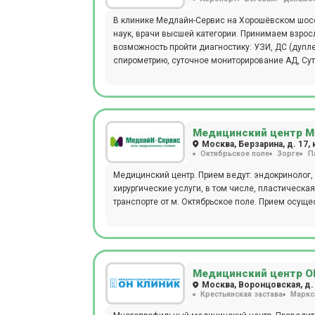
В клинике Медлайн-Сервис на Хорошёвском шосс
наук, врачи высшей категории. Принимаем взрос
возможность пройти диагностику: УЗИ, ДС (дупле
спирометрию, суточное мониторирование АД, Сут
колоноскопию, кольпоскопию, ректороманоскопи
необходимости, пройти лабораторную диагностику
стоматологическом отделении есть отдельный ре
наших пациентов врачи могут выехать на дом к 
лабораторная диагностика и даже УЗИ на дому.
Медицинский центр М
Москва, Берзарина, д. 17, 
Октябрьское поле
Зорге
П
Медицинский центр. Прием ведут: эндокринолог,
хирургические услуги, в том числе, пластическая
транспорте от м. Октябрьское поле. Прием осуще
Медицинский центр О
Москва, Воронцовская, д. 8
Крестьянская застава
Маркс