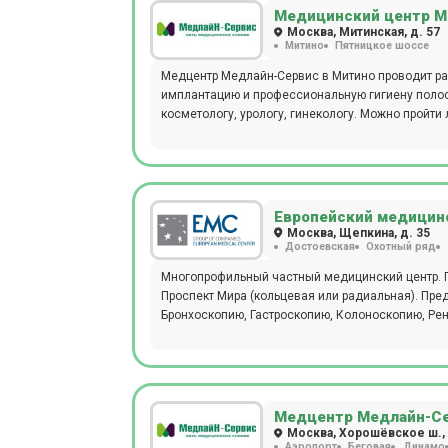
метод, микробиологическая диагностика), прово
Медицинский центр М
на дом врача или младшего медицинского персонала. Детское отделение представлено следующими сп
Москва, Митинская, д. 57
Митино
Пятницкое шоссе
дерматологи, неврологи, офтальмологи, оторин
для точной диагностики, современного эффекти
Медцентр Медлайн-Сервис в Митино проводит ра
доступны годовые программы диспансеризации, 
имплантацию и профессиональную гигиену полост
новорожденных до пожилых людей. Врачи составл
косметологу, урологу, гинекологу. Можно пройти
антропометрические показатели и другие факто
поликлиническое обслуживание, предлагаемое клиникой Семейная на Каширской,
здесь получит помощь каждый, от мала до велик
Европейский медицинс
Москва, Щепкина, д. 35
Достоевская
Охотный ряд
Многопрофильный частный медицинский центр. П
Проспект Мира (кольцевая или радиальная). Пред
Бронхоскопию, Гастроскопию, Колоноскопию, Рен
Медцентр Медлайн-Се
Москва, Хорошёвское ш., 
Аэропорт
Беговая
Динамо