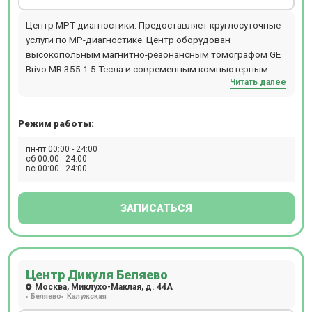
Центр МРТ диагностики. Предоставляет круглосуточные
услуги по МР-диагностике. Центр оборудован
высокопольным магнитно-резонансным томографом GE
Brivo MR 355 1.5 Тесла и современным компьютерным
Читать далее
томографом (КТ) General Electric серии BrightSpeed. Центр
находится недалеко от станции м. Ленинский проспект
или станция Площадь Гагарина (МКЦ). Также проводят
Режим работы:
комплексную диагностику: МРТ всего тела для
исключения онкологии и метастаз у женщин (ТОЛЬКО
пн-пт 00:00 - 24:00
НОЧЬ), МРТ всего тела для исключения онкологии и
сб 00:00 - 24:00
вс 00:00 - 24:00
метастаз у мужчин (ТОЛЬКО НОЧЬ), МРТ всего
организма,обследование на выявление болезни
Паркинсона (с динамикой с течение года), обследование
ЗАПИСАТЬСЯ
на выявление болезни Альцгеймера (с динамикой с
течение года), комплексная диагностика рассеянного
склероза с контрастом, выявление органических причин
повышения артериального давления, выявление причин
Центр Дикуля Беляево
головной боли (цефалгический синдром).
Москва, Миклухо-Маклая, д. 44А
Беляево
Калужская