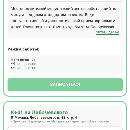
Многопрофильный медицинский центр, работающий по
международным стандартам качества. Ведет
консультативный и диагностический прием взрослых и
детей. Расположен в 10 мин. ходьбы от м. Белорусская и
Читать далее
м. Маяковская. В клинике работают более 100
специалистов по направлениям гастроэнтерологии,
урологии, гинекологии и т.д. Возможен вызов врача на
Режим работы:
дом. Новое современное оборудование для проведения
УЗИ, ДС (дуплексное сканирование), рентгена, МРТ, КТ,
пн-пт 08:00 - 21:00
ПЭТ-КТ, бронхоскопии, денситометрии, кольпоскопии,
сб 09:00 - 19:00
вс 09:00 - 15:00
спирометрии, кардиотокографии (КТГ), реовазографии
(РВГ), реоэнцефалографии (РЭГ), ректороманоскопии,
суточного мониторирования АД, Суточного ЭКГ
ЗАПИСАТЬСЯ
мониторирования (по Холтеру).
К+31 на Лобачевского
Москва, Лобачевского, д. 42, стр. 4
Проспект Вернадского
Мичуринский проспект
Новаторская