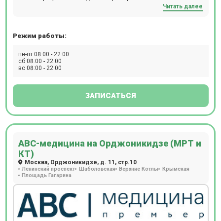
Читать далее
диагностика проводится на высокоточном томографе
Philips Achieva 1,5 Tesla, который дает возможность
обследовать пациентов с массой тела до 120 кг и
Режим работы:
максимальным объемом пациента 117 см. В центре есть
возможность пройти исследование с
пн-пт 08:00 - 22:00
контрастированием.
сб 08:00 - 22:00
вс 08:00 - 22:00
ЗАПИСАТЬСЯ
АВС-медицина на Орджоникидзе (МРТ и
КТ)
Москва, Орджоникидзе, д. 11, стр.10
Ленинский проспект
Шаболовская
Верхние Котлы
Крымская
Площадь Гагарина