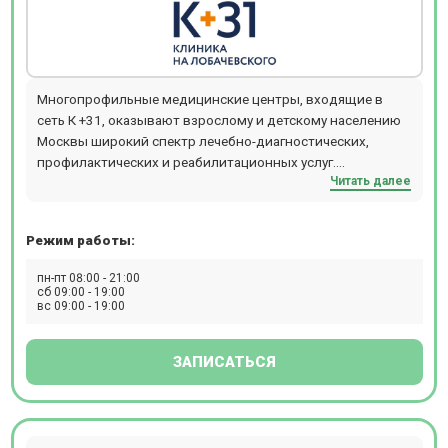
Многопрофильные медицинские центры, входящие в
сеть К +31, оказывают взрослому и детскому населению
Москвы широкий спектр лечебно-диагностических,
профилактических и реабилитационных услуг.
Читать далее
Обратившись в медцентр К +31, можно получить
консультацию практически любого специалиста:
кардиолога, аллерголога, гинеколога, ревматолога,
Режим работы:
уролога, гастроэнтеролога, ортопеда, невролога,
стоматолога, эндокринолога и многих других узких
пн-пт 08:00 - 21:00
специалистов.
сб 09:00 - 19:00
вс 09:00 - 19:00
ЗАПИСАТЬСЯ