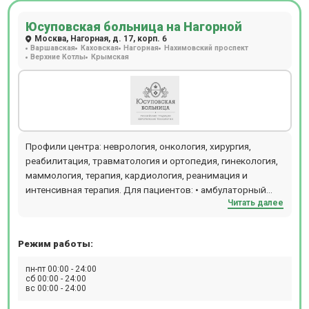
контрастированием и без выполняют на томографе
Юсуповская больница на Нагорной
компании General Electric BrivoMR 355, который обладает
Москва, Нагорная, д. 17, корп. 6
мощностью в 1,5 Тесла. Пройти исследование на
Варшавская
Каховская
Нагорная
Нахимовский проспект
томографах могут люди с массой тела до 120 кг.
Верхние Котлы
Крымская
Профили центра: неврология, онкология, хирургия,
реабилитация, травматология и ортопедия, гинекология,
маммология, терапия, кардиология, реанимация и
интенсивная терапия. Для пациентов: • амбулаторный
Читать далее
прием; • комфортные палаты со всеми удобствами; •
питание по меню (собственный ресторан); • патронажная
служба (услуги сиделок); • транспортировка больных
Режим работы:
бригадой скорой медицинской помощи; • выезд на дом
врачей-специалистов; • онлайн-консультации; • перевод/
пн-пт 00:00 - 24:00
госпитализация в линейные отделения или реанимацию
сб 00:00 - 24:00
вс 00:00 - 24:00
круглосуточно; • хосписная и паллиативная помощь.