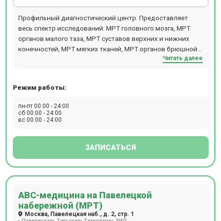
Профильный диагностический центр. Предоставляет
весь спектр исследований: МРТ головного мозга, МРТ
органов малого таза, МРТ суставов верхних и нижних
конечностей, МРТ мягких тканей, МРТ органов брюшной
Читать далее
полости. Также проводят комплексную диагностику: МРТ
всего тела для исключения онкологии и метастаз у
женщин (ТОЛЬКО НОЧЬ), МРТ всего тела для исключения
Режим работы:
онкологии и метастаз у мужчин (ТОЛЬКО НОЧЬ), МРТ
всего организма,обследование на выявление болезни
пн-пт 00:00 - 24:00
Паркинсона (с динамикой с течение года), обследование
сб 00:00 - 24:00
вс 00:00 - 24:00
на выявление болезни Альцгеймера (с динамикой с
течение года), комплексная диагностика рассеянного
склероза с контрастом, выявление органических причин
ЗАПИСАТЬСЯ
повышения артериального давления, выявление причин
головной боли (цефалгический синдром). Центр оснащен
современным томографом General Electric Signa HDE
мощностью 1,5 ТЛ, который дает возможность
АВС-медицина на Павелецкой
обследовать пациентов с массой тела до 120 кг. В центре
набережной (МРТ)
можно пройти МР исследование с контрастом.
Москва, Павелецкая наб., д. 2, стр. 1
Расположен в 5 минутах от станции м. Комсомольская.
Павелецкая
Тульская
Технопарк
ЗИЛ