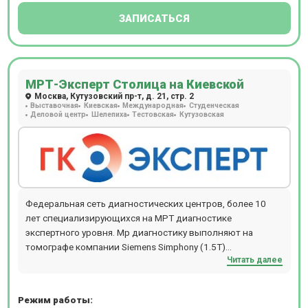
ЗАПИСАТЬСЯ
МРТ-Эксперт Столица на Киевской
Москва, Кутузовский пр-т, д. 21, стр. 2
Выставочная
Киевская
Международная
Студенческая
Деловой центр
Шелепиха
Тестовская
Кутузовская
Федеральная сеть диагностических центров, более 10
лет специализирующихся на МРТ диагностике
экспертного уровня. Мр диагностику выполняют на
томографе компании Siemens Simphony (1.5Т)
Читать далее
полуоткрытого типа. Пройти исследование на томографе
могут люди с массой тела до 120 кг. Центр находится в 10
минутах ходьбы от станции м. Студенческая, м.
Режим работы:
Выставочная, м. Киевская.