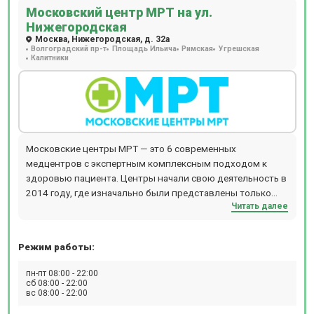
Московский центр МРТ на ул.
Нижегородская
Москва, Нижегородская, д. 32а
Волгоградский пр-т
Площадь Ильича
Римская
Угрешская
Калитники
Московские центры МРТ — это 6 современных
медцентров с экспертным комплексным подходом к
здоровью пациента. Центры начали свою деятельность в
2014 году, где изначально были представлены только
Читать далее
услуги МРТ. В настоящее время здесь предлагается
широкий спектр диагностических, консультативных и
оздоровительных услуг. Направления работы
Режим работы:
Московских центров МРТ: МРТ и КТ, ультразвуковая
диагностика, консультации врачей узких специальностей,
пн-пт 08:00 - 22:00
физиотерапия, лабораторные анализы. Диагностика
сб 08:00 - 22:00
вс 08:00 - 22:00
осуществляется под клиническую задачу лечащего врача.
Рентгенологи и врачи УЗИ предварительно собирают