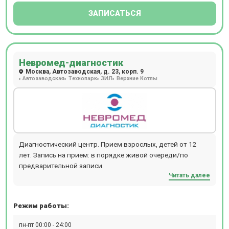
анамнез, оценивают динамику клинической картины
ЗАПИСАТЬСЯ
здоровья пациента. В Центрах МРТ принимают врачи
следующих специальностей: невролог, терапевт,
гинеколог, эндокринолог, кардиолог (с проведением
ЭКГ), гастроэнтеролог, травматолог-ортопед. Так же
Невромед-диагностик
применяется ударно-волновая, магнитная, лазерная
Москва, Автозаводская, д. 23, корп. 9
терапия и др.
Автозаводская
Технопарк
ЗИЛ
Верхние Котлы
Диагностический центр. Прием взрослых, детей от 12
лет. Запись на прием: в порядке живой очереди/по
предварительной записи.
Читать далее
Режим работы:
пн-пт 00:00 - 24:00