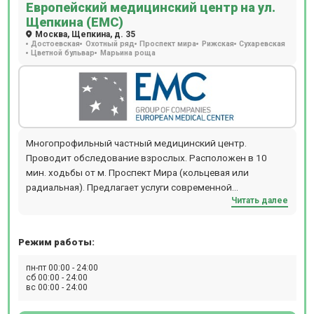
Европейский медицинский центр на ул.
Щепкина (ЕМС)
Москва, Щепкина, д. 35
Достоевская
Охотный ряд
Проспект мира
Рижская
Сухаревская
Цветной бульвар
Марьина роща
Многопрофильный частный медицинский центр.
Проводит обследование взрослых. Расположен в 10
мин. ходьбы от м. Проспект Мира (кольцевая или
радиальная). Предлагает услуги современной
Читать далее
диагностики: МРТ, КТ, ПЭТ-КТ, Бронхоскопию,
Гастроскопию, Колоноскопию, Рентген, ЭКГ, ЭЭГ, ЭХОКГ,
Суточное мониторирование АД и ЭКГ.
Режим работы:
пн-пт 00:00 - 24:00
сб 00:00 - 24:00
вс 00:00 - 24:00