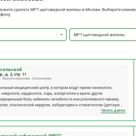
 можете сделать МРТ щитовидной железы в Москве. Выберите клиник
ефону.
МРТ щитовидной железы
осельской
, д. 2, стр. 11
Красносельская
Сокольники
ильный медицинский центр, в котором ведут прием гинекологи,
 неврологи, кардиологи, лоры, аллергологи и врачи других
перационный блок, кабинеты лечебного и консультативного приема,
гии, пластической хирургии, лабораторию и стоматологии (детскую и
Читать далее
пройти КТ, МРТ рентген, разные виды УЗИ, сдать экспресс-анализы
ие зубов под микроскопом и во сне. Хирурги используют оборудование
ргическая рентгеновская система С-дуга, лапароскопическая стойка
s, наркозный аппарат Draeger. Компьютерная томография проводится
-резонансная томография проводится на томографе SIEMENS