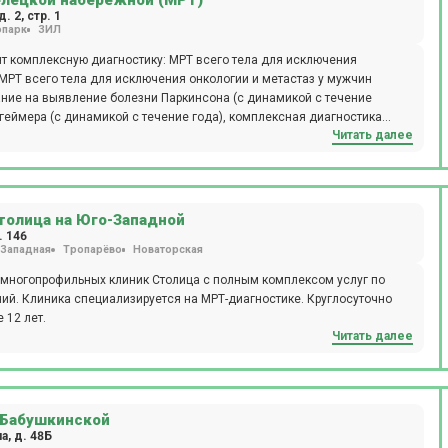
елецкой набережной (МРТ)
rivo XR 575. Стоматологи используют в работе микроскоп Carl ZEISS, а
. 2, стр. 1
опарк
ЗИЛ
anmeca ProMax 3D Plus. Косметологи Бест Клиник используют в работе
rpheus 8, установку HydraFacial, Lumenis M22. МРТ в клинике на
ят комплексную диагностику: МРТ всего тела для исключения
МРТ всего тела для исключения онкологии и метастаз у мужчин
ние на выявление болезни Паркинсона (с динамикой с течение
еймера (с динамикой с течение года), комплексная диагностика
Читать далее
 органических причин повышения артериального давления, выявление
Расположен в 5 мин. езды от м. Павелецкая (рад.), маршрутка №13М
сходит по предварительной записи. Предоставляются скидки на
гностику с контрастированием и без выполняют на томографе компании
 мощностью в 1,5 Тесла. Пройти исследование на томографах могут
толица на Юго-Западной
. 146
Западная
Тропарёво
Новаторская
ь многопрофильных клиник Столица с полным комплексом услуг по
ий. Клиника специализируется на МРТ-диагностике. Круглосуточно
 12 лет.
Читать далее
 Бабушкинской
, д. 48Б