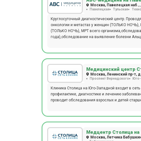
АВС-медицина на Пав
MAGNETOM ALTEA 1.5T, рентген - на аппарате GE B
Москва, Павелецкая наб., д
Павелецкая
Тульская
Техн
КТ-снимок зубов можно сделать на томографе Pl
лазеры CandelaCO2RE и GentlemaxPRO, аппарат Mo
Круглосуточный диагностический центр. Провод
Красносельской работает 24/7
онкологии и метастаз у женщин (ТОЛЬКО НОЧЬ), 
(ТОЛЬКО НОЧЬ), МРТ всего организма,обследова
года),обследование на выявление болезни Альцг
рассеянного склероза с контрастом, выявление
причин головной боли (цефалгический синдром).
от Павелецкой пл. Прием взрослых и детей прои
обследование в период с 23:00 до 9:00. Мр диа
General Electric BrivoMR 355, который обладает
Медицинский центр С
люди с массой тела до 120 кг.
Москва, Ленинский пр-т, д
Проспект Вернадского
Юго-
Клиника Столица на Юго-Западной входит в сет
профилактике, диагностике и лечению заболеван
проводит обследования взрослых и детей старше
Медцентр Столица на
Москва, Летчика Бабушкина