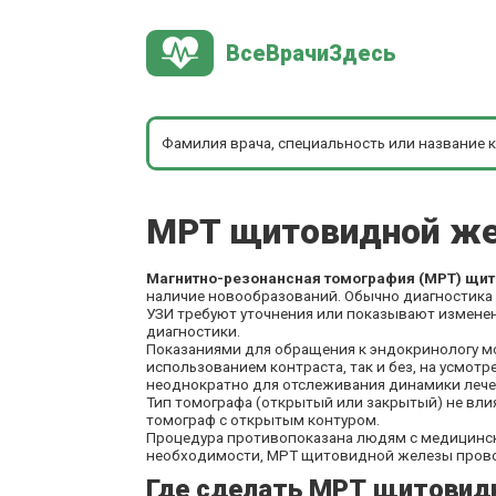
ВсеВрачиЗдесь
МРТ щитовидной же
Магнитно-резонансная томография (МРТ) щи
наличие новообразований. Обычно диагностика 
УЗИ требуют уточнения или показывают измене
диагностики.
Показаниями для обращения к эндокринологу мог
использованием контраста, так и без, на усмот
неоднократно для отслеживания динамики лече
Тип томографа (открытый или закрытый) не вли
томограф с открытым контуром.
Процедура противопоказана людям с медицински
необходимости, МРТ щитовидной железы проводя
Где сделать МРТ щитовид