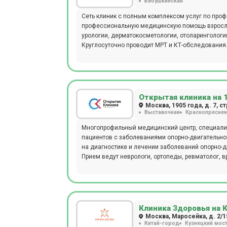
Бабушкинская
Сеть клиник с полным комплексом услуг по проф
профессиональную медицинскую помощь взрослым
урологии, дерматокосметологии, отоларингологии
Круглосуточно проводит МРТ и КТ-обследования
Открытая клиника на 
Москва, 1905 года, д. 7, ст
Выставочная
Краснопреснен
Многопрофильный медицинский центр, специали
пациентов с заболеваниями опорно-двигательного аппарата. В клинике собрана команда вра
на диагностике и лечении заболеваний опорно-д
Прием ведут неврологи, ортопеды, ревматолог, в
мануальный терапевт, остеопат, эндокринолог, к
стоматолог, косметолог. В клинике есть все необходимое оборудование для проведения диагностики: МРТ 1.5 Тесла,
КТ, УЗИ.
Клиника Здоровья на 
Москва, Маросейка, д. 2/15
Китай-город
Кузнецкий мос