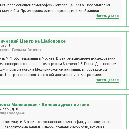
 Бульваре оснащен томографом Siemens 1,5 Тесла. Проводится МРТ-
анием и без. Прием происходит по предварительной записи.
Читать далее
тический Центр на Шаболовке
стр. 3
вская
Площадь Гагарина
нтр МРТ обследований в Москве. В центре выполняют исследования
м экспертного класса – томографом Siemens 1.5 Тесла. Диагностику
слуги оказываются в Медицинской организации, в процедурном
ат. Центр расположен в шаговой доступности от метро, имеет
Читать далее
тельный персонал и соответствует высокому уровню обслуживания
лены Малышевой - Клиника диагностики
пер., д. 8
ектрозаводская
агает услуги: Магнитно-резонансная томография, ультразвуковое
), лабораторные анализы любой степени сложности, включая