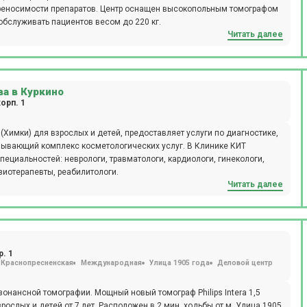
реносимости препаратов. Центр оснащен высокопольным томографом
бслуживать пациентов весом до 220 кг.
Читать далее
ва в Куркино
орп. 1
Химки) для взрослых и детей, предоставляет услуги по диагностике,
азывающий комплекс косметологических услуг. В Клинике КИТ
ециальностей: неврологи, травматологи, кардиологи, гинекологи,
изиотерапевты, реабилитологи.
Читать далее
р. 1
Краснопресненская
Международная
Улица 1905 года
Деловой центр
онансной томографии. Мощный новый томограф Philips Intera 1,5
рослых и детей от 7 лет. Расположен в 2 мин. ходьбы от м. Улица 1905