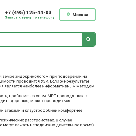
+7 (495) 125-44-03
Москва
Запись к врачу по телефону
ачаемое эндокринологом при подозрении на
димости проводится УЗИ. Если же результаты
афия является наиболее информативным методом
сть, проблемы со сном. МРТ проводят как с
вредит здоровью, может проводиться
ими атаками и клаустрофобией комфортнее
сихических расстройствах. В случае
е могут лежать неподвижно длительное время).