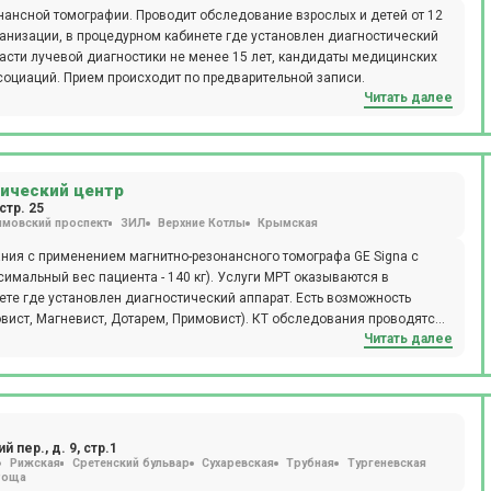
ансной томографии. Проводит обследование взрослых и детей от 12
анизации, в процедурном кабинете где установлен диагностический
ласти лучевой диагностики не менее 15 лет, кандидаты медицинских
оциаций. Прием происходит по предварительной записи.
Читать далее
ический центр
стр. 25
имовский проспект
ЗИЛ
Верхние Котлы
Крымская
ния с применением магнитно-резонансного томографа GE Signa с
имальный вес пациента - 140 кг). Услуги МРТ оказываются в
те где установлен диагностический аппарат. Есть возможность
вист, Магневист, Дотарем, Примовист). КТ обследования проводятся
Читать далее
64 (максимальный вес пациента - 200 кг). Центр находится рядом со
территории фармацевтического завода Ферейн.
 пер., д. 9, стр.1
Рижская
Сретенский бульвар
Сухаревская
Трубная
Тургеневская
Роща