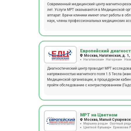
Современный медицинский центр магнитно-резон
лет. Услуги МРТ оказываются в Медицинской орг
аппарат. Врачи клиники имеют опыт работы в об
наук, члены профессиональных медицинских асс
Европейский диагност
Москва, Нагатинская, д. 1, 
Нагатинская
Нагорная
Нах
Диагностический центр проводит МРТ исследова
напряженностью магнитного поля 1.5 Тесла (макс
Медицинской организации, в процедурном кабине
пройти обследование с контрастированием (Гадо
на мультисрезовом томографе Philips Brilliance 
станцией метро Нагатинская и Коломенская на 
МРТ на Цветном
Москва, Малый Сухаревский
Марьина роща
Охотный ряд
Цветной бульвар
Ермакова 