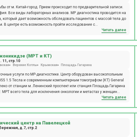
бы от м. Китай-город. Прием происходит по предварительной записи.
абораторных анализов. МР диагностика проводится на
la, который дает возможность обследовать пациентов с массой тела до
. В центре есть возможность пройти исследование с
Читать далее
жоникидзе (МРТ и КТ)
 11, стр.10
вская
Верхние Котлы
Крымская
Площадь Гагарина
точные услуги по МР-диагностике. Центр оборудован высокопольным
355 1.5 Тесла и современным компьютерным томографом (КТ) General
далеко от станции м. Ленинский проспект или станция Площадь Гагарина
: МРТ всего тела для исключения онкологии и метастаз у женщин
Читать далее
 онкологии и метастаз у мужчин (ТОЛЬКО НОЧЬ), МРТ всего
Паркинсона (с динамикой с течение года), обследование на
течение года), комплексная диагностика рассеянного склероза с
вышения артериального давления, выявление причин головной боли
ический центр на Павелецкой
ережная, д.7, стр.2