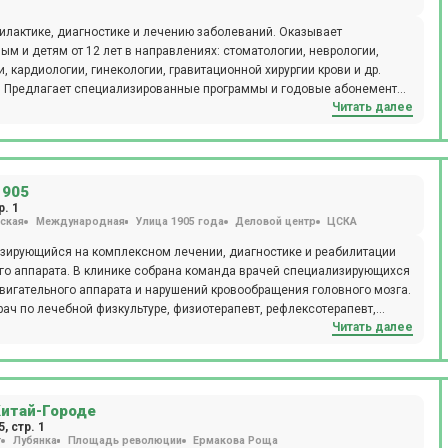
илактике, диагностике и лечению заболеваний. Оказывает
 и детям от 12 лет в направлениях: стоматологии, неврологии,
, кардиологии, гинекологии, гравитационной хирургии крови и др.
. Предлагает специализированные программы и годовые абонементы.
Читать далее
Прием по записи. Расположение: м. Бабушкинская, 5 минут езды (автобус № 181, 696; маршрутка № 181м, 482м).
1905
р. 1
ская
Международная
Улица 1905 года
Деловой центр
ЦСКА
зирующийся на комплексном лечении, диагностике и реабилитации
чей специализирующихся
вигательного аппарата и нарушений кровообращения головного мозга.
рач по лечебной физкультуре, физиотерапевт, рефлексотерапевт,
Читать далее
ардиолог, терапевт, дерматолог, диетолог, психокинезиолог,
Китай-Городе
, стр. 1
т
Лубянка
Площадь революции
Ермакова Роща