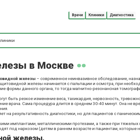
Врачи
Клиники
Диагностика
лезы в Москве
товидной железы
– современное неинвазивное обследование, назн
щитовидной железы начинается с пальпации и осмотра, при необхо
ние формы данного органа, то тогда магнитно-резонансная томогр
ут быть резкое изменение веса, тахикардия, нервозность, тревожно
рение врача. Сама процедура длится в среднем 30-40 минут. Она не 
ния.
яет на результативность диагностики, но для пациентов с паническ
ми имплантами, металлическими протезами, а также при тяжелых п
т под наркозом (детям в раннем возрасте и пациентам, которые н
ной железы.