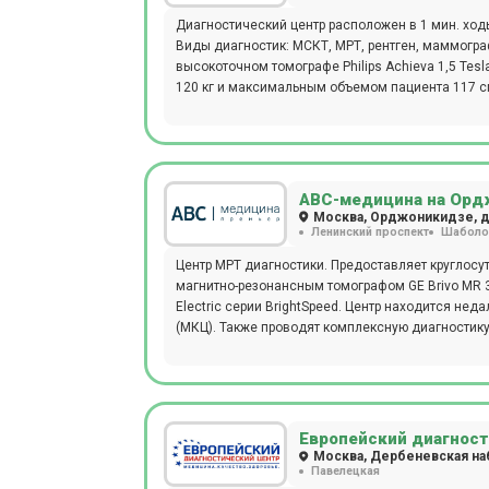
Диагностический центр расположен в 1 мин. ходь
Виды диагностик: МСКТ, МРТ, рентген, маммография. Все виды л
высокоточном томографе Philips Achieva 1,5 Tes
120 кг и максимальным объемом пациента 117 см
контрастированием.
АВС-медицина на Орд
Москва, Орджоникидзе, д.
Ленинский проспект
Шаболо
Центр МРТ диагностики. Предоставляет круглосу
магнитно-резонансным томографом GE Brivo MR 
Electric серии BrightSpeed. Центр находится не
(МКЦ). Также проводят комплексную диагностику
(ТОЛЬКО НОЧЬ), МРТ всего тела для исключения
организма,обследование на выявление болезни 
выявление болезни Альцгеймера (с динамикой с 
контрастом, выявление органических причин по
(цефалгический синдром).
Европейский диагност
Москва, Дербеневская наб
Павелецкая