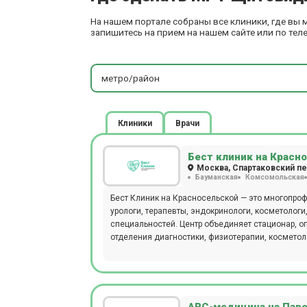
На нашем портале собраны все клиники, где вы
запишитесь на прием на нашем сайте или по тел
метро/район
Клиники
Врачи
Бест клиник на Красн
Москва, Спартаковский пер.
Бауманская
Комсомольская
Бест Клиник на Красносельской — это многопроф
урологи, терапевты, эндокринологи, косметологи,
специальностей. Центр объединяет стационар, о
отделения диагностики, физиотерапии, косметоло
взрослую). В диагностическом отделении можно 
крови. Стоматологи Бест Клиник проводят лечен
- аппарат ИВЛ Dixion, LigaSure, PLASMAJET, хиру
Karl Storz, лапароскопическая 3D-стойка Olympu
на томографе SIEMENS SOMATOM go.Up. Магнитно