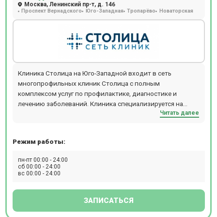
Москва, Ленинский пр-т, д. 146
томографах могут люди с массой тела до 120 кг.
Проспект Вернадского
Юго-Западная
Тропарёво
Новаторская
Клиника Столица на Юго-Западной входит в сеть
многопрофильных клиник Столица с полным
комплексом услуг по профилактике, диагностике и
лечению заболеваний. Клиника специализируется на
Читать далее
МРТ-диагностике. Круглосуточно проводит
обследования взрослых и детей старше 12 лет.
Режим работы:
пн-пт 00:00 - 24:00
сб 00:00 - 24:00
вс 00:00 - 24:00
ЗАПИСАТЬСЯ