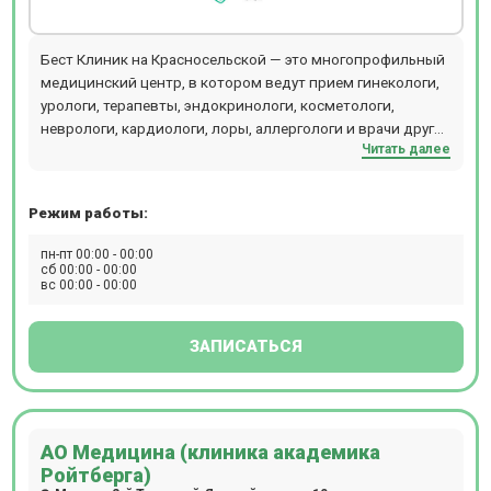
Бест Клиник на Красносельской — это многопрофильный
медицинский центр, в котором ведут прием гинекологи,
урологи, терапевты, эндокринологи, косметологи,
неврологи, кардиологи, лоры, аллергологи и врачи других
Читать далее
специальностей. Центр объединяет стационар,
операционный блок, кабинеты лечебного и
консультативного приема, отделения диагностики,
Режим работы:
физиотерапии, косметологии, пластической хирургии,
лабораторию и стоматологии (детскую и взрослую). В
пн-пт 00:00 - 00:00
диагностическом отделении можно пройти КТ, МРТ
сб 00:00 - 00:00
вс 00:00 - 00:00
рентген, разные виды УЗИ, сдать экспресс-анализы
крови. Стоматологи Бест Клиник проводят лечение зубов
под микроскопом и во сне. Хирурги используют
ЗАПИСАТЬСЯ
оборудование - аппарат ИВЛ Dixion, LigaSure, PLASMAJET,
хирургическая рентгеновская система С-дуга,
лапароскопическая стойка Karl Storz, лапароскопическая
3D-стойка Olympus, наркозный аппарат Draeger.
АО Медицина (клиника академика
Компьютерная томография проводится на томографе
Ройтберга)
SIEMENS SOMATOM go.Up. Магнитно-резонансная