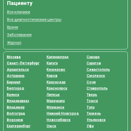
Пациенту
Все клиники
Все диагностические центры
Врачи
Заболевания
Журнал
Москва
Калининград
Самара
Санкт-Петербург
Калуга
Саратов
Архангельск
Кемерово
Севастополь
Астрахань
Киров
Смоленск
Барнаул
Краснодар
Сочи
Белгород
Красноярск
Ставрополь
Брянск
Липецк
Тверь
Владикавказ
Махачкала
Томск
Владимир
Мурманск
Тула
Волгоград
Нижний Новгород
Тюмень
Воронеж
Новосибирск
Ульяновск
Екатеринбург
Омск
Уфа