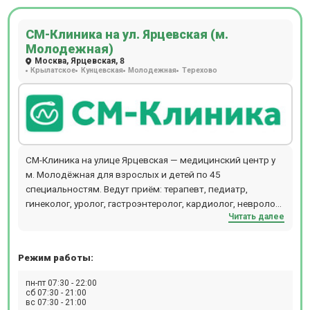
СМ-Клиника на ул. Ярцевская (м.
Молодежная)
Москва, Ярцевская, 8
Крылатское
Кунцевская
Молодежная
Терехово
СМ-Клиника на улице Ярцевская — медицинский центр у
м. Молодёжная для взрослых и детей по 45
специальностям. Ведут приём: терапевт, педиатр,
гинеколог, уролог, гастроэнтеролог, кардиолог, невролог,
Читать далее
лор-врач, эндокринолог, дерматолог, стоматолог.
Инструментальная диагностика: МРТ, рентген, УЗИ,
эндоскопия, функциональная диагностика, лабораторные
Режим работы:
анализы. Оперативная и эстетическая гинекология. 45
направлений медицины, стоматология для взрослых и
пн-пт 07:30 - 22:00
детей. Запись к врачу онлайн или по телефону.
сб 07:30 - 21:00
вс 07:30 - 21:00