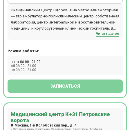
Скандинавский Центр Здоровья на метро Авиамоторная
― это амбулаторно-поликлинический центр, собственная
лаборатория, центр интегральной и восстановительной
медицины и круглосуточный клинический госпиталь. В
Читать далее
центре осуществляется полный комплекс услуг по
лечению пациентов: диагностика, лечение,
восстановление.Прием ведут более 550 специалистов по
Режим работы:
47 медицинским направлениям. Приём осуществляется
по предварительной записи. На территории центра есть
пн-пт 08:00 - 21:00
бесплатная парковка для пациентов.
сб 08:00 - 21:00
вс 08:00 - 21:00
ЗАПИСАТЬСЯ
Медицинский центр К+31 Петровские
ворота
Москва, 1-й Колобовский пер., д. 4
Охотный ряд
Рижская
Савёловская
Тверская
Трубная