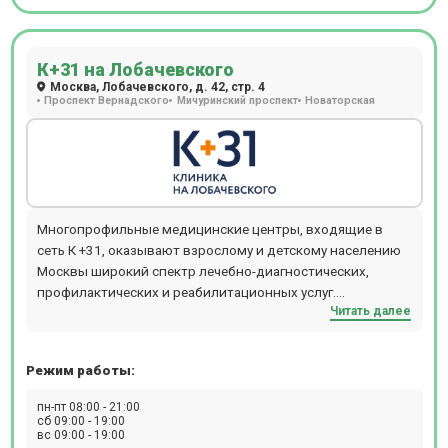
К+31 на Лобачевского
Москва, Лобачевского, д. 42, стр. 4
Проспект Вернадского
Мичуринский проспект
Новаторская
Многопрофильные медицинские центры, входящие в
сеть К +31, оказывают взрослому и детскому населению
Москвы широкий спектр лечебно-диагностических,
профилактических и реабилитационных услуг.
Читать далее
Обратившись в медцентр К +31, можно получить
консультацию практически любого специалиста:
кардиолога, аллерголога, гинеколога, ревматолога,
Режим работы:
уролога, гастроэнтеролога, ортопеда, невролога,
стоматолога, эндокринолога и многих других узких
пн-пт 08:00 - 21:00
специалистов.
сб 09:00 - 19:00
вс 09:00 - 19:00