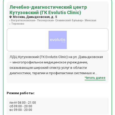
Лечебно-диагностический центр
Кутузовский (ГК Evolutis Clinic)
Москва, Давыдковская, д. 5
Багратионовская
Пионерская
Славянский бульвар
Минская
Терехово
ЛДЦ Кутузовский (ГК Evolutis Clinic) на ул. Давыдковская
– многопрофильное медицинское учреждение,
оказывающее широкий спектр услуг в области
диагностики, терапии и профилактики системных и
Читать далее
органических патологий. В центре можно пройти МРТ,
УЗИ, дуплексное и триплексное сканирование сосудов. В
лаборатории доступен комплексный анализ
Режим работы:
генетический паспорт. В клинике действуют
диспансерные программы, включая Женское здоровье и
пн-пт 08:00 - 21:00
Мужское здоровье. Акушеры, гинекологи и
сб 09:00 - 20:00
вс 09:00 - 20:00
эндокринологи центра занимаются проблемами