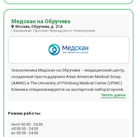
Медскан на Обручева
Москва, Обручева, д. 21А
Калужская
Проспект Вернадского
Новаторская
Онкоклиника Медскан на Обручева – медицинский центр,
созданный при поддержке Asian American Medical Group
(AAMG) и The University of Pittsburg Medical Center (UPMC).
Клиника специализируется на экспертной лабораторной
Читать далее
и лучевой диагностике. Лечение онкологических
заболеваний проводится с помощью лекарственной и
лучевой терапии. В отделении лучевой терапии
Режим работы:
используется линейный ускоритель Varian True Beam,
который позволяет получить изображение опухоли в
пн-пт 00:00 - 24:00
режиме реального времени. Оборудование экспертного
сб 00:00 - 24:00
вс 00:00 - 24:00
класса формирует апертуру пуска излучения, что