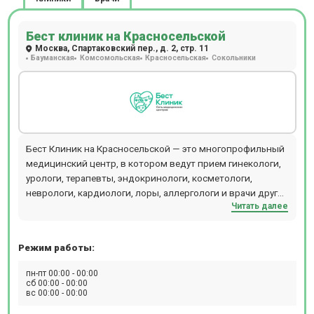
Бест клиник на Красносельской
Москва, Спартаковский пер., д. 2, стр. 11
Бауманская
Комсомольская
Красносельская
Сокольники
Бест Клиник на Красносельской — это многопрофильный
медицинский центр, в котором ведут прием гинекологи,
урологи, терапевты, эндокринологи, косметологи,
неврологи, кардиологи, лоры, аллергологи и врачи других
Читать далее
специальностей. Центр объединяет стационар,
операционный блок, кабинеты лечебного и
консультативного приема, отделения диагностики,
Режим работы:
физиотерапии, косметологии, пластической хирургии,
лабораторию и стоматологии (детскую и взрослую). В
пн-пт 00:00 - 00:00
диагностическом отделении можно пройти КТ, МРТ
сб 00:00 - 00:00
вс 00:00 - 00:00
рентген, разные виды УЗИ, сдать экспресс-анализы
крови. Стоматологи Бест Клиник проводят лечение зубов