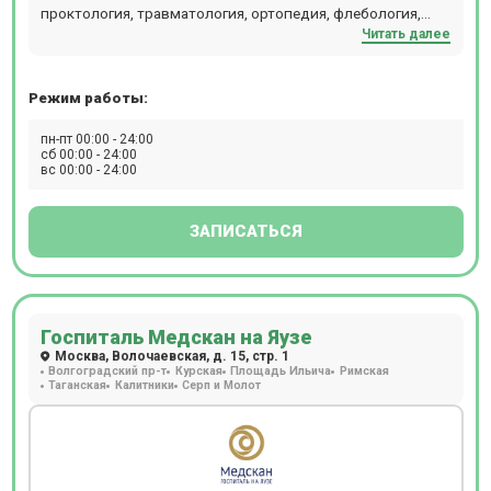
проктология, травматология, ортопедия, флебология,
Читать далее
гинекология, урология, маммология. Обладает новейшей
диагностической базой экспертного класса включая МРТ,
КТ, УЗИ, рентген, гастро-колоноскопию. МРТ
Режим работы:
исследования проводятся пациентам с весом до 220 кг.
Проводит КТ и рентген детям от 6 лет. При проведении
пн-пт 00:00 - 24:00
КТ и рентгена детям необходимо направление от врача.
сб 00:00 - 24:00
вс 00:00 - 24:00
При проведении МРТ исследований под наркозом и при
проведении МРТ и КТ исследований с контрастом
необходимо предварительно согласовать день и время с
ЗАПИСАТЬСЯ
колл-центром клиники по телефону.
Госпиталь Медскан на Яузе
Москва, Волочаевская, д. 15, стр. 1
Волгоградский пр-т
Курская
Площадь Ильича
Римская
Таганская
Калитники
Серп и Молот