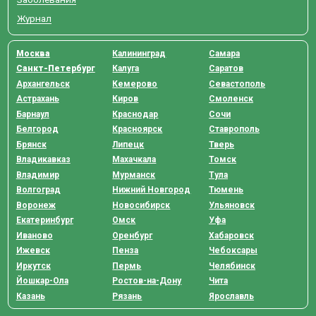
Журнал
Москва
Калининград
Самара
Санкт-Петербург
Калуга
Саратов
Архангельск
Кемерово
Севастополь
Астрахань
Киров
Смоленск
Барнаул
Краснодар
Сочи
Белгород
Красноярск
Ставрополь
Брянск
Липецк
Тверь
Владикавказ
Махачкала
Томск
Владимир
Мурманск
Тула
Волгоград
Нижний Новгород
Тюмень
Воронеж
Новосибирск
Ульяновск
Екатеринбург
Омск
Уфа
Иваново
Оренбург
Хабаровск
Ижевск
Пенза
Чебоксары
Иркутск
Пермь
Челябинск
Йошкар-Ола
Ростов-на-Дону
Чита
Казань
Рязань
Ярославль