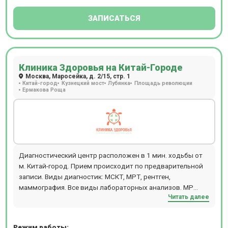
бесплодия в супружеских парах. Прием ведется только
пациентов старше 18 лет по предварительной записи.
ЗАПИСАТЬСЯ
Клиника Здоровья на Китай-Городе
Москва, Маросейка, д. 2/15, стр. 1
Китай-город
Кузнецкий мост
Лубянка
Площадь революции
Ермакова Роща
Диагностический центр расположен в 1 мин. ходьбы от
м. Китай-город. Прием происходит по предварительной
записи. Виды диагностик: МСКТ, МРТ, рентген,
маммография. Все виды лабораторных анализов. МР
Читать далее
диагностика проводится на высокоточном томографе
Philips Achieva 1,5 Tesla, который дает возможность
обследовать пациентов с массой тела до 120 кг и
Режим работы: