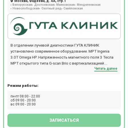
Москва, Фадеева, д. 4А, стр.1
Белорусская
Достоевская
Маяковская
Менделеевская
Новослободская
Охотный ряд
Савёловская
В отделении лучевой диагностики ГУТА КЛИНИК
установлено современное оборудование. MPT Ingenia
3.0T Omega HP. Напряженность магнитного поля 3 Тесла
МРТ открытого типа G-scan Brio с вертикализацией.
Читать далее
Спроектирован для диагностики скелетно-мышечной
системы KT Brilliance ICT. Технология 256 срезов Рентген
Juno DRF. Высокоточный цифровой аппарат Цифровой
Режим работы:
маммограф Senographe Essential. Высококачественное
изображение при минимальной лучевой нагрузке
пн-пт 08:00 - 22:00
Денситометр Stratos. Специализированное
сб 09:00 - 20:00
вс 09:00 - 20:00
рентгенологическое оборудование для диагностики
остеопороза
ЗАПИСАТЬСЯ