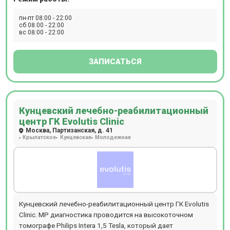
максимальным объемом пациента 117 см. В центре есть
возможность пройти исследование с
пн-пт 08:00 - 22:00
контрастированием.
сб 08:00 - 22:00
вс 08:00 - 22:00
ЗАПИСАТЬСЯ
Кунцевский лечебно-реабилитационный
центр ГК Evolutis Clinic
Москва, Партизанская, д. 41
Крылатское
Кунцевская
Молодежная
Кунцевский лечебно-реабилитационный центр ГК Evolutis
Clinic. МР диагностика проводится на высокоточном
томографе Philips Intera 1,5 Tesla, который дает