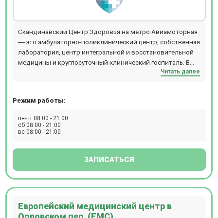
Скандинавский Центр Здоровья на метро Авиамоторная
― это амбулаторно-поликлинический центр, собственная
лаборатория, центр интегральной и восстановительной
медицины и круглосуточный клинический госпиталь. В
Читать далее
центре осуществляется полный комплекс услуг по
лечению пациентов: диагностика, лечение,
восстановление.Прием ведут более 550 специалистов по
Режим работы:
47 медицинским направлениям. Приём осуществляется
по предварительной записи. На территории центра есть
пн-пт 08:00 - 21:00
бесплатная парковка для пациентов.
сб 08:00 - 21:00
вс 08:00 - 21:00
ЗАПИСАТЬСЯ
Европейский медицинский центр в
Орловском пер. (ЕМС)