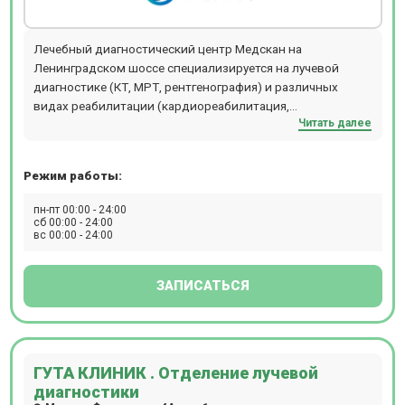
Лечебный диагностический центр Медскан на
Ленинградском шоссе специализируется на лучевой
диагностике (КТ, МРТ, рентгенография) и различных
видах реабилитации (кардиореабилитация,
Читать далее
онкореабилитация, COVID-реабилитация, реабилитация
заболеваний опорно-двигательного аппарата,
нейрореабилитация). В центре реабилитации ведут
Режим работы:
приём реабилитологи, травматологи, неврологи,
физиотерапевты, рефлексотерапевты, врачи мануальной
пн-пт 00:00 - 24:00
терапии и остеопаты, врачи по лечебной физкультуре и
сб 00:00 - 24:00
вс 00:00 - 24:00
спортивной медицине.
ЗАПИСАТЬСЯ
ГУТА КЛИНИК . Отделение лучевой
диагностики