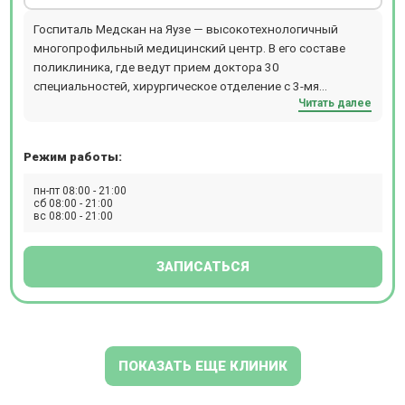
Госпиталь Медскан на Яузе — высокотехнологичный
многопрофильный медицинский центр. В его составе
поликлиника, где ведут прием доктора 30
специальностей, хирургическое отделение с 3-мя
Читать далее
передовыми операционными, стационар, генетическая
лаборатория, отделение клеточных технологий и
биоинженерии, современный диагностический комплекс.
Режим работы:
В клинике проводят: МРТ, КТ, УЗИ, 3D УЗИ, 4D УЗИ,
рентген, дуплексное сканирование, гастроскопию,
пн-пт 08:00 - 21:00
биопсию, ЭХОКГ, денситометрию, эндоскопические
сб 08:00 - 21:00
вс 08:00 - 21:00
методы исследования, функциональную диагностику. В
отделении ЭКО с помощью современных технологий
помогают зачать и выносить здорового ребенка, в
ЗАПИСАТЬСЯ
центре аритмологии - побороть аритмию, методом
гемокоррекции вылечить аутоиммунные, аллергические и
др. заболевания.
ПОКАЗАТЬ ЕЩЕ КЛИНИК