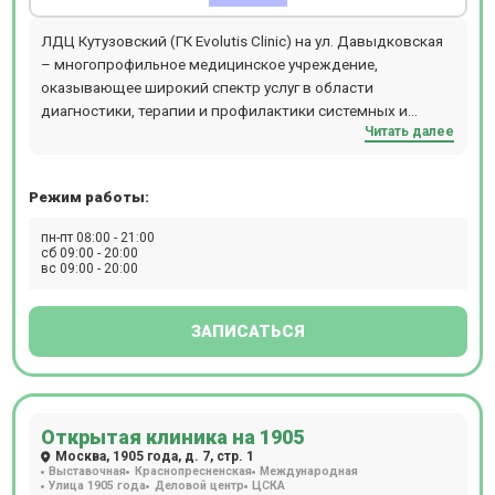
ЛДЦ Кутузовский (ГК Evolutis Clinic) на ул. Давыдковская
– многопрофильное медицинское учреждение,
оказывающее широкий спектр услуг в области
диагностики, терапии и профилактики системных и
Читать далее
органических патологий. В центре можно пройти МРТ,
УЗИ, дуплексное и триплексное сканирование сосудов. В
лаборатории доступен комплексный анализ
Режим работы:
генетический паспорт. В клинике действуют
диспансерные программы, включая Женское здоровье и
пн-пт 08:00 - 21:00
Мужское здоровье. Акушеры, гинекологи и
сб 09:00 - 20:00
вс 09:00 - 20:00
эндокринологи центра занимаются проблемами
бесплодия в супружеских парах. Прием ведется только
пациентов старше 18 лет по предварительной записи.
ЗАПИСАТЬСЯ
Открытая клиника на 1905
Москва, 1905 года, д. 7, стр. 1
Выставочная
Краснопресненская
Международная
Улица 1905 года
Деловой центр
ЦСКА