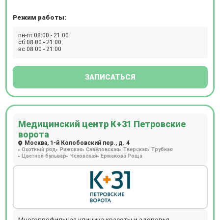
восстановление.Прием ведут более 550 специалистов по
Режим работы:
47 медицинским направлениям. Приём осуществляется
по предварительной записи. На территории центра есть
пн-пт 08:00 - 21:00
бесплатная парковка для пациентов.
сб 08:00 - 21:00
вс 08:00 - 21:00
ЗАПИСАТЬСЯ
Медицинский центр К+31 Петровские
ворота
Москва, 1-й Колобовский пер., д. 4
Охотный ряд
Рижская
Савёловская
Тверская
Трубная
Цветной бульвар
Чеховская
Ермакова Роща
Многопрофильная клиника красоты и здоровья,