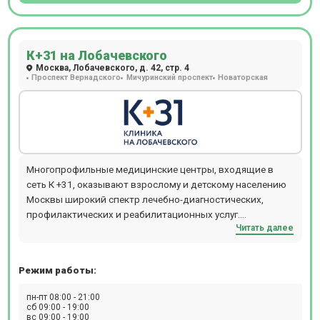
К+31 на Лобачевского
Москва, Лобачевского, д. 42, стр. 4
Проспект Вернадского
Мичуринский проспект
Новаторская
Многопрофильные медицинские центры, входящие в
сеть К +31, оказывают взрослому и детскому населению
Москвы широкий спектр лечебно-диагностических,
профилактических и реабилитационных услуг.
Читать далее
Обратившись в медцентр К +31, можно получить
консультацию практически любого специалиста:
кардиолога, аллерголога, гинеколога, ревматолога,
Режим работы:
уролога, гастроэнтеролога, ортопеда, невролога,
стоматолога, эндокринолога и многих других узких
пн-пт 08:00 - 21:00
специалистов.
сб 09:00 - 19:00
вс 09:00 - 19:00