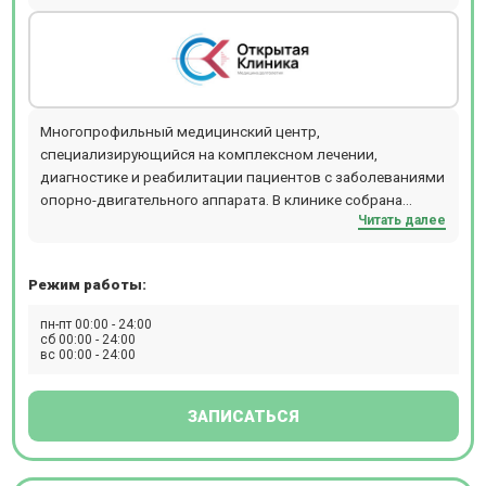
Многопрофильный медицинский центр,
специализирующийся на комплексном лечении,
диагностике и реабилитации пациентов с заболеваниями
опорно-двигательного аппарата. В клинике собрана
Читать далее
команда врачей специализирующихся на диагностике и
лечении заболеваний опорно-двигательного аппарата и
нарушений кровообращения головного мозга. Прием
Режим работы:
ведут неврологи, ортопеды, ревматолог, врач по
лечебной физкультуре, физиотерапевт,
пн-пт 00:00 - 24:00
рефлексотерапевт, мануальный терапевт, остеопат,
сб 00:00 - 24:00
вс 00:00 - 24:00
эндокринолог, кардиолог, терапевт, дерматолог,
диетолог, психокинезиолог, стоматолог, косметолог. В
клинике есть все необходимое оборудование для
ЗАПИСАТЬСЯ
проведения диагностики: МРТ 1.5 Тесла, КТ, УЗИ.