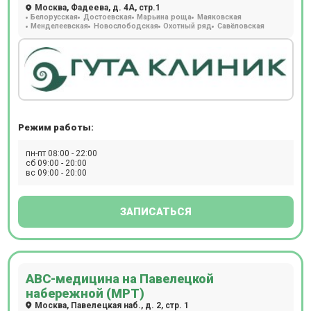
Москва, Фадеева, д. 4А, стр.1
можно пройти МР исследование с контрастом.
Белорусская
Достоевская
Марьина роща
Маяковская
Расположен в 5 минутах от станции м. Комсомольская.
Менделеевская
Новослободская
Охотный ряд
Савёловская
Прием происходит по предварительной записи.
Режим работы:
пн-пт 08:00 - 22:00
сб 09:00 - 20:00
вс 09:00 - 20:00
ЗАПИСАТЬСЯ
АВС-медицина на Павелецкой
набережной (МРТ)
Москва, Павелецкая наб., д. 2, стр. 1