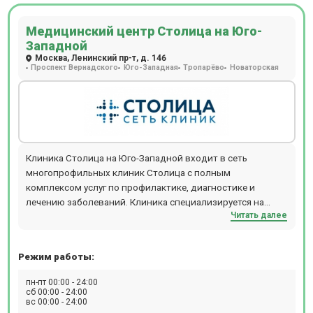
обследование в период с 23:00 до 9:00. Мр диагностику с
контрастированием и без выполняют на томографе
Медицинский центр Столица на Юго-
компании General Electric BrivoMR 355, который обладает
Западной
мощностью в 1,5 Тесла. Пройти исследование на
Москва, Ленинский пр-т, д. 146
томографах могут люди с массой тела до 120 кг.
Проспект Вернадского
Юго-Западная
Тропарёво
Новаторская
Клиника Столица на Юго-Западной входит в сеть
многопрофильных клиник Столица с полным
комплексом услуг по профилактике, диагностике и
лечению заболеваний. Клиника специализируется на
Читать далее
МРТ-диагностике. Круглосуточно проводит
обследования взрослых и детей старше 12 лет.
Режим работы:
пн-пт 00:00 - 24:00
сб 00:00 - 24:00
вс 00:00 - 24:00