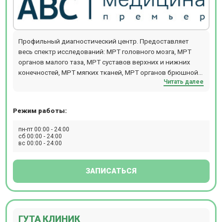
Профильный диагностический центр. Предоставляет
весь спектр исследований: МРТ головного мозга, МРТ
органов малого таза, МРТ суставов верхних и нижних
конечностей, МРТ мягких тканей, МРТ органов брюшной
Читать далее
полости. Также проводят комплексную диагностику: МРТ
всего тела для исключения онкологии и метастаз у
женщин (ТОЛЬКО НОЧЬ), МРТ всего тела для исключения
Режим работы:
онкологии и метастаз у мужчин (ТОЛЬКО НОЧЬ), МРТ
всего организма,обследование на выявление болезни
пн-пт 00:00 - 24:00
Паркинсона (с динамикой с течение года), обследование
сб 00:00 - 24:00
вс 00:00 - 24:00
на выявление болезни Альцгеймера (с динамикой с
течение года), комплексная диагностика рассеянного
склероза с контрастом, выявление органических причин
ЗАПИСАТЬСЯ
повышения артериального давления, выявление причин
головной боли (цефалгический синдром). Центр оснащен
современным томографом General Electric Signa HDE
мощностью 1,5 ТЛ, который дает возможность
ГУТА КЛИНИК
обследовать пациентов с массой тела до 120 кг. В центре