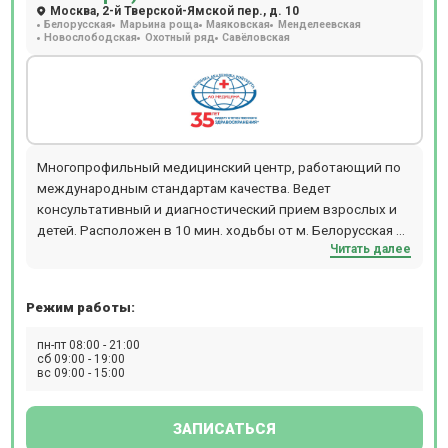
Москва, 2-й Тверской-Ямской пер., д. 10
томография проводится на томографе SIEMENS
Белорусская
Марьина роща
Маяковская
Менделеевская
MAGNETOM ALTEA 1.5T, рентген - на аппарате GE Brivo XR
Новослободская
Охотный ряд
Савёловская
575. Стоматологи используют в работе микроскоп Carl
ZEISS, а КТ-снимок зубов можно сделать на томографе
Planmeca ProMax 3D Plus. Косметологи Бест Клиник
используют в работе лазеры CandelaCO2RE и
GentlemaxPRO, аппарат Morpheus 8, установку HydraFacial,
Lumenis M22. МРТ в клинике на Красносельской работает
Многопрофильный медицинский центр, работающий по
24/7
международным стандартам качества. Ведет
консультативный и диагностический прием взрослых и
детей. Расположен в 10 мин. ходьбы от м. Белорусская и
Читать далее
м. Маяковская. В клинике работают более 100
специалистов по направлениям гастроэнтерологии,
урологии, гинекологии и т.д. Возможен вызов врача на
Режим работы:
дом. Новое современное оборудование для проведения
УЗИ, ДС (дуплексное сканирование), рентгена, МРТ, КТ,
пн-пт 08:00 - 21:00
ПЭТ-КТ, бронхоскопии, денситометрии, кольпоскопии,
сб 09:00 - 19:00
вс 09:00 - 15:00
спирометрии, кардиотокографии (КТГ), реовазографии
(РВГ), реоэнцефалографии (РЭГ), ректороманоскопии,
суточного мониторирования АД, Суточного ЭКГ
ЗАПИСАТЬСЯ
мониторирования (по Холтеру).