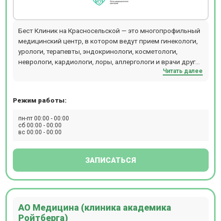
Бест Клиник на Красносельской — это многопрофильный
медицинский центр, в котором ведут прием гинекологи,
урологи, терапевты, эндокринологи, косметологи,
неврологи, кардиологи, лоры, аллергологи и врачи других
Читать далее
специальностей. Центр объединяет стационар,
операционный блок, кабинеты лечебного и
консультативного приема, отделения диагностики,
Режим работы:
физиотерапии, косметологии, пластической хирургии,
лабораторию и стоматологии (детскую и взрослую). В
пн-пт 00:00 - 00:00
диагностическом отделении можно пройти КТ, МРТ
сб 00:00 - 00:00
вс 00:00 - 00:00
рентген, разные виды УЗИ, сдать экспресс-анализы
крови. Стоматологи Бест Клиник проводят лечение зубов
под микроскопом и во сне. Хирурги используют
ЗАПИСАТЬСЯ
оборудование - аппарат ИВЛ Dixion, LigaSure, PLASMAJET,
хирургическая рентгеновская система С-дуга,
лапароскопическая стойка Karl Storz, лапароскопическая
3D-стойка Olympus, наркозный аппарат Draeger.
АО Медицина (клиника академика
Компьютерная томография проводится на томографе
Ройтберга)
SIEMENS SOMATOM go.Up. Магнитно-резонансная