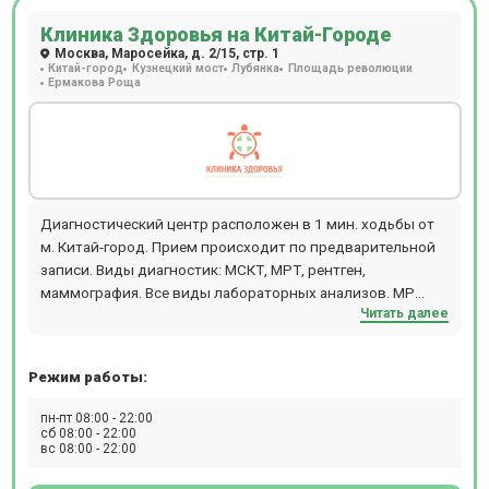
Клиника Здоровья на Китай-Городе
Москва, Маросейка, д. 2/15, стр. 1
Китай-город
Кузнецкий мост
Лубянка
Площадь революции
Ермакова Роща
Диагностический центр расположен в 1 мин. ходьбы от
м. Китай-город. Прием происходит по предварительной
записи. Виды диагностик: МСКТ, МРТ, рентген,
маммография. Все виды лабораторных анализов. МР
Читать далее
диагностика проводится на высокоточном томографе
Philips Achieva 1,5 Tesla, который дает возможность
обследовать пациентов с массой тела до 120 кг и
Режим работы:
максимальным объемом пациента 117 см. В центре есть
возможность пройти исследование с
пн-пт 08:00 - 22:00
контрастированием.
сб 08:00 - 22:00
вс 08:00 - 22:00