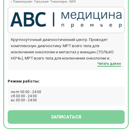
Павелецкая
Тульская
Технопарк
ЗИЛ
Круглосуточный диагностический центр. Проводят
комплексную диагностику: МРТ всего тела для
исключения онкологии и метастаз у женщин (ТОЛЬКО
НОЧЬ), МРТ всего тела для исключения онкологии и
Читать далее
метастаз у мужчин (ТОЛЬКО НОЧЬ), МРТ всего
организма,обследование на выявление болезни
Паркинсона (с динамикой с течение года),обследование
Режим работы:
на выявление болезни Альцгеймера (с динамикой с
течение года), комплексная диагностика рассеянного
пн-пт 00:00 - 24:00
склероза с контрастом, выявление органических причин
сб 00:00 - 24:00
вс 00:00 - 24:00
повышения артериального давления, выявление причин
головной боли (цефалгический синдром).Расположен в 5
мин. езды от м. Павелецкая (рад.), маршрутка №13М от
ЗАПИСАТЬСЯ
Павелецкой пл. Прием взрослых и детей происходит по
предварительной записи. Предоставляются скидки на