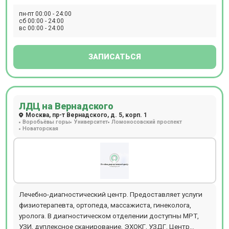
Предлагает специализированные программы и годовые
пн-пт 00:00 - 24:00
абонементы. Прием по записи. Расположение: м.
сб 00:00 - 24:00
вс 00:00 - 24:00
Бабушкинская, 5 минут езды (автобус № 181, 696;
маршрутка № 181м, 482м).
ЗАПИСАТЬСЯ
ЛДЦ на Вернадского
Москва, пр-т Вернадского, д. 5, корп. 1
Воробьёвы горы
Университет
Ломоносовский проспект
Новаторская
Лечебно-диагностический центр. Предоставляет услуги
физиотерапевта, ортопеда, массажиста, гинеколога,
уролога. В диагностическом отделении доступны МРТ,
УЗИ, дуплексное сканирование, ЭХОКГ, УЗДГ. Центр