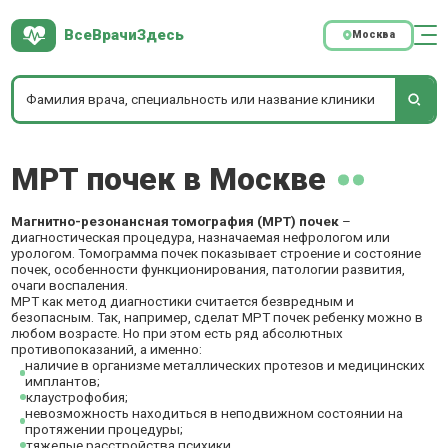
ВсеВрачиЗдесь
Москва
МРТ почек в Москве
Магнитно-резонансная томография (МРТ) почек
–
диагностическая процедура, назначаемая нефрологом или
урологом. Томограмма почек показывает строение и состояние
почек, особенности функционирования, патологии развития,
очаги воспаления.
МРТ как метод диагностики считается безвредным и
безопасным. Так, например, сделат МРТ почек ребенку можно в
любом возрасте. Но при этом есть ряд абсолютных
противопоказаний, а именно:
наличие в организме металлических протезов и медицинских
имплантов;
клаустрофобия;
невозможность находиться в неподвижном состоянии на
протяжении процедуры;
тяжелые расстройства психики.