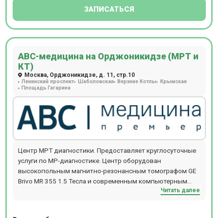
ЗАПИСАТЬСЯ
АВС-медицина на Орджоникидзе (МРТ и
КТ)
Москва, Орджоникидзе, д. 11, стр.10
Ленинский проспект
Шаболовская
Верхние Котлы
Крымская
Площадь Гагарина
Центр МРТ диагностики. Предоставляет круглосуточные
услуги по МР-диагностике. Центр оборудован
высокопольным магнитно-резонансным томографом GE
Brivo MR 355 1.5 Тесла и современным компьютерным
Читать далее
томографом (КТ) General Electric серии BrightSpeed. Центр
находится недалеко от станции м. Ленинский проспект
или станция Площадь Гагарина (МКЦ). Также проводят