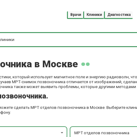
Врачи
Клиники
Диагностика
очника в Москве
стики, который использует магнитное поле и энергию радиоволн, чт
лучаев МРТ-снимок позвоночника отличается от изображений, сделан
очника также может выявить проблемы, которые другими методами 
позвоночника.
 можете сделать МРТ отделов позвоночника в Москве. Выберите клин
ефону.
МРТ отделов позвоночника