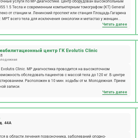
точные услуги по МР-диагностике. Центр оборудован высокопольным
355 1.5 Тесла и современным компьютерным томографом (КТ) General
далеко от станции м. Ленинский проспект или станция Площадь Гагарина
: МРТ всего тела для исключения онкологии и метастаз у женщин
Читать далее
 онкологии и метастаз у мужчин (ТОЛЬКО НОЧЬ), МРТ всего
Паркинсона (с динамикой с течение года), обследование на
течение года), комплексная диагностика рассеянного склероза с
вышения артериального давления, выявление причин головной боли
абилитационный центр ГК Evolutis Clinic
41
лодежная
Evolutis Clinic. МР диагностика проводится на высокоточном
 возможность обследовать пациентов с массой тела до 120 кг. В центре
стированием. Расположен в 10 мин. ходьбы от м. Молодежная. Прием
ной записи.
Читать далее
о
д. 44А
ся в области лечения позвоночника, заболеваний опорно-