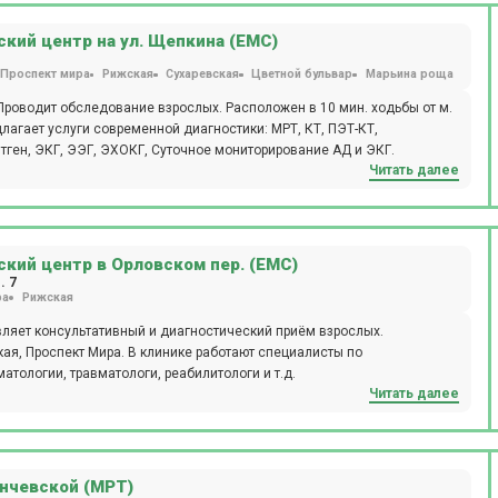
кий центр на ул. Щепкина (ЕМС)
Проспект мира
Рижская
Сухаревская
Цветной бульвар
Марьина роща
роводит обследование взрослых. Расположен в 10 мин. ходьбы от м.
лагает услуги современной диагностики: МРТ, КТ, ПЭТ-КТ,
тген, ЭКГ, ЭЭГ, ЭХОКГ, Суточное мониторирование АД и ЭКГ.
Читать далее
кий центр в Орловском пер. (ЕМС)
. 7
ра
Рижская
яет консультативный и диагностический приём взрослых.
кая, Проспект Мира. В клинике работают специалисты по
тологии, травматологи, реабилитологи и т.д.
Читать далее
нчевской (МРТ)