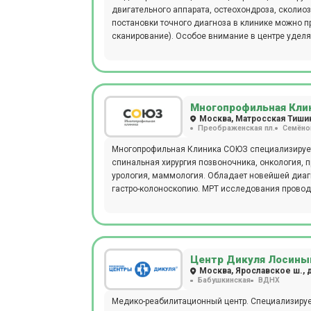
двигательного аппарата, остеохондроза, сколиоз
постановки точного диагноза в клинике можно п
сканирование). Особое внимание в центре уделяе
станции метро Беляево.
Многопрофильная Кли
Москва, Матросская Тишин
Преображенская пл.
Семёно
Многопрофильная Клиника СОЮЗ специализирует
спинальная хирургия позвоночника, онкология, п
урология, маммология. Обладает новейшей диагн
гастро-колоноскопию. МРТ исследования проводят
лет. При проведении КТ и рентгена детям необх
наркозом и при проведении МРТ и КТ исследова
время с колл-центром клиники по телефону.
Центр Дикуля Лосины
Москва, Ярославское ш., д.
Бабушкинская
ВДНХ
Медико-реабилитационный центр. Специализирует