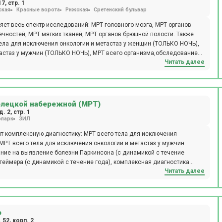
7, стр. 1
ская
Красные ворота
Рижская
Сретенский бульвар
ет весь спектр исследований: МРТ головного мозга, МРТ органов
ечностей, МРТ мягких тканей, МРТ органов брюшной полости. Также
тела для исключения онкологии и метастаз у женщин (ТОЛЬКО НОЧЬ),
тастаз у мужчин (ТОЛЬКО НОЧЬ), МРТ всего организма,обследование
Читать далее
 с течение года), обследование на выявление болезни Альцгеймера
гностика рассеянного склероза с контрастом, выявление органических
вление причин головной боли (цефалгический синдром). Центр
ic Signa HDE мощностью 1,5 ТЛ, который дает возможность
. В центре можно пройти МР исследование с контрастом. Расположен в
елецкой набережной (МРТ)
происходит по предварительной записи.
. 2, стр. 1
опарк
ЗИЛ
ят комплексную диагностику: МРТ всего тела для исключения
МРТ всего тела для исключения онкологии и метастаз у мужчин
ние на выявление болезни Паркинсона (с динамикой с течение
еймера (с динамикой с течение года), комплексная диагностика
Читать далее
 органических причин повышения артериального давления, выявление
Расположен в 5 мин. езды от м. Павелецкая (рад.), маршрутка №13М
сходит по предварительной записи. Предоставляются скидки на
гностику с контрастированием и без выполняют на томографе компании
 мощностью в 1,5 Тесла. Пройти исследование на томографах могут
о
52, корп. 2