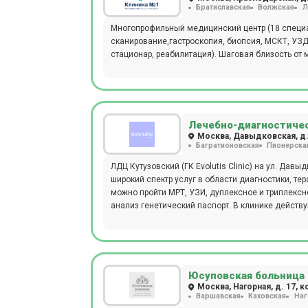
Братиславская
Волжская
Л
Многопрофильный медицинский центр (18 специал
сканирование,гастроскопия, биопсия, МСКТ, УЗД
стационар, реабилитация). Шаговая близость от м
Лечебно-диагностическ
Москва, Давыдковская, д.
Багратионовская
Пионерска
ЛДЦ Кутузовский (ГК Evolutis Clinic) на ул. Д
широкий спектр услуг в области диагностики, те
можно пройти МРТ, УЗИ, дуплексное и триплекс
анализ генетический паспорт. В клинике дейст
здоровье. Акушеры, гинекологи и эндокринологи
Прием ведется только пациентов старше 18 лет 
Юсуповская больница 
Москва, Нагорная, д. 17, к
Варшавская
Каховская
Наг