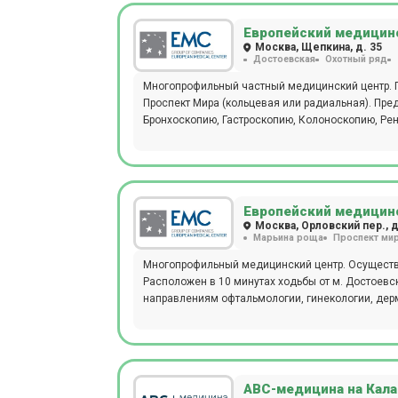
Европейский медицинс
Москва, Щепкина, д. 35
Достоевская
Охотный ряд
Многопрофильный частный медицинский центр. П
Проспект Мира (кольцевая или радиальная). Пред
Бронхоскопию, Гастроскопию, Колоноскопию, Рен
Европейский медицинс
Москва, Орловский пер., д
Марьина роща
Проспект ми
Многопрофильный медицинский центр. Осуществл
Расположен в 10 минутах ходьбы от м. Достоевс
направлениям офтальмологии, гинекологии, дерма
АВС-медицина на Кала