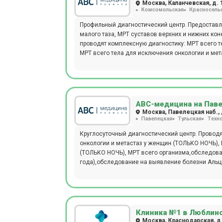
Москва, Каланчевская, д. 1
Комсомольская
Красносель
Профильный диагностический центр. Предоставля
малого таза, МРТ суставов верхних и нижних кон
проводят комплексную диагностику: МРТ всего 
МРТ всего тела для исключения онкологии и ме
на выявление болезни Паркинсона (с динамикой
(с динамикой с течение года), комплексная диа
причин повышения артериального давления, выя
оснащен современным томографом General Electr
обследовать пациентов с массой тела до 120 кг
АВС-медицина на Пав
5 минутах от станции м. Комсомольская. Прием 
Москва, Павелецкая наб., д
Павелецкая
Тульская
Техн
Круглосуточный диагностический центр. Провод
онкологии и метастаз у женщин (ТОЛЬКО НОЧЬ), 
(ТОЛЬКО НОЧЬ), МРТ всего организма,обследова
года),обследование на выявление болезни Альцг
рассеянного склероза с контрастом, выявление
причин головной боли (цефалгический синдром).
от Павелецкой пл. Прием взрослых и детей прои
обследование в период с 23:00 до 9:00. Мр диа
General Electric BrivoMR 355, который обладает
Клиника №1 в Люблин
люди с массой тела до 120 кг.
Москва, Краснодарская, д. 