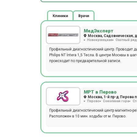
Клиники
Врачи
МедЭксперт
Москва, Садовническая, д.
Новокузнецкая
Охотный ря
Профильный диагностический центр. Проводит ди
Philips NT Intera 1,5 Тесла. В центре Москвы в шаговой доступности от метро Новокузнецкая, 7-10 мин. пешком. Прием
происходит по предварительной записи.
МРТ в Перово
Москва, 1-й пр-д Перова по
Перово
Соколиная гора
Ст
Профильный диагностический центр магнитно-рез
Расположен в 10 мин. ходьбы от м. Перово.