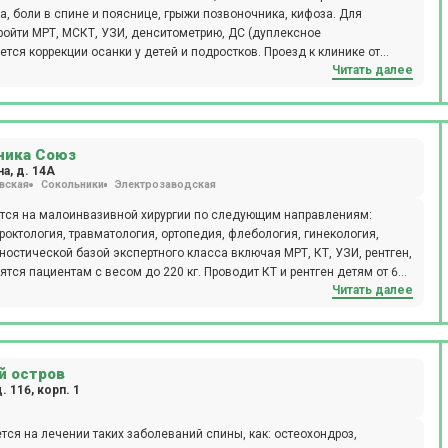
а, боли в спине и пояснице, грыжи позвоночника, кифоза. Для
ройти МРТ, МСКТ, УЗИ, денситометрию, ДС (дуплексное
тся коррекции осанки у детей и подростков. Проезд к клинике от
Читать далее
ника Союз
а, д. 14А
вская
Сокольники
Электрозаводская
ся на малоинвазивной хирургии по следующим направлениям:
роктология, травматология, ортопедия, флебология, гинекология,
остической базой экспертного класса включая МРТ, КТ, УЗИ, рентген,
ся пациентам с весом до 220 кг. Проводит КТ и рентген детям от 6
Читать далее
одимо направление от врача. При проведении МРТ исследований под
ний с контрастом необходимо предварительно согласовать день и
й остров
 116, корп. 1
ся на лечении таких заболеваний спины, как: остеохондроз,