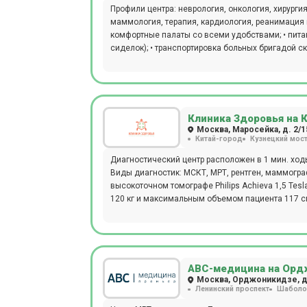
Профили центра: неврология, онкология, хирургия
маммология, терапия, кардиология, реанимация и интенсивная терапия. Для
комфортные палаты со всеми удобствами; • пита
сиделок); • транспортировка больных бригадой с
онлайн-консультации; • перевод/госпитализация
паллиативная помощь.
Клиника Здоровья на 
Москва, Маросейка, д. 2/15
Китай-город
Кузнецкий мос
Диагностический центр расположен в 1 мин. ходь
Виды диагностик: МСКТ, МРТ, рентген, маммография. Все виды л
высокоточном томографе Philips Achieva 1,5 Tes
120 кг и максимальным объемом пациента 117 см
контрастированием.
АВС-медицина на Орд
Москва, Орджоникидзе, д.
Ленинский проспект
Шаболо