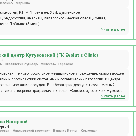
юблино
Марьино
ьностей, КТ, МРТ, рентген, УЗИ, дуплексное
Г, эндоскопия, анализы, лапароскопическая операционная,
етро Люблино (5 мин.).
Читать далее
ий центр Кутузовский (ГК Evolutis Clinic)
 5
я
Славянский бульвар
Минская
Терехово
авыдковская – многопрофильное медицинское учреждение, оказывающее
рапии и профилактики системных и органических патологий. В центре
ное сканирование сосудов. В лаборатории доступен комплексный
вуют диспансерные программы, включая Женское здоровье и Мужское
Читать далее
 центра занимаются проблемами бесплодия в супружеских парах.
по предварительной записи.
на Нагорной
орп. 6
орная
Нахимовский проспект
Верхние Котлы
Крымская