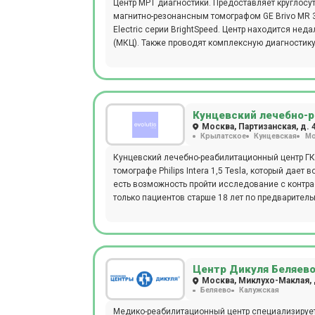
Центр МРТ диагностики. Предоставляет круглосу
магнитно-резонансным томографом GE Brivo MR 
Electric серии BrightSpeed. Центр находится не
(МКЦ). Также проводят комплексную диагностику
(ТОЛЬКО НОЧЬ), МРТ всего тела для исключения
организма,обследование на выявление болезни 
выявление болезни Альцгеймера (с динамикой с 
контрастом, выявление органических причин по
(цефалгический синдром).
Кунцевский лечебно-ре
Москва, Партизанская, д. 
Крылатское
Кунцевская
Мо
Кунцевский лечебно-реабилитационный центр ГК 
томографе Philips Intera 1,5 Tesla, который дает
есть возможность пройти исследование с контра
только пациентов старше 18 лет по предваритель
Центр Дикуля Беляев
Москва, Миклухо-Маклая, 
Беляево
Калужская
Медико-реабилитационный центр специализирует