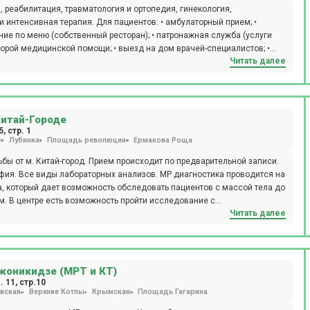
, реабилитация, травматология и ортопедия, гинекология,
 пациентов: • амбулаторный прием; •
ние по меню (собственный ресторан); • патронажная служба (услуги
корой медицинской помощи; • выезд на дом врачей-специалистов; •
Читать далее
 в линейные отделения или реанимацию круглосуточно; • хосписная и
Китай-Городе
, стр. 1
т
Лубянка
Площадь революции
Ермакова Роща
бы от м. Китай-город. Прием происходит по предварительной записи.
абораторных анализов. МР диагностика проводится на
la, который дает возможность обследовать пациентов с массой тела до
. В центре есть возможность пройти исследование с
Читать далее
жоникидзе (МРТ и КТ)
 11, стр.10
вская
Верхние Котлы
Крымская
Площадь Гагарина