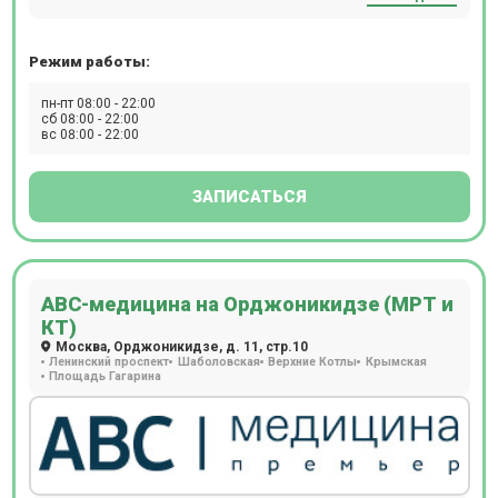
Philips Achieva 1,5 Tesla, который дает возможность
обследовать пациентов с массой тела до 120 кг и
Режим работы:
максимальным объемом пациента 117 см. В центре есть
возможность пройти исследование с
пн-пт 08:00 - 22:00
контрастированием.
сб 08:00 - 22:00
вс 08:00 - 22:00
ЗАПИСАТЬСЯ
АВС-медицина на Орджоникидзе (МРТ и
КТ)
Москва, Орджоникидзе, д. 11, стр.10
Ленинский проспект
Шаболовская
Верхние Котлы
Крымская
Площадь Гагарина