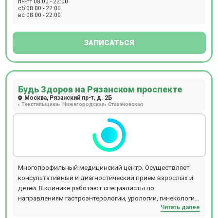
пн-пт 08:00 - 22:00
физиотерапия, лабораторные анализы. Диагностика
сб 08:00 - 22:00
вс 08:00 - 22:00
осуществляется под клиническую задачу лечащего врача.
Рентгенологи и врачи УЗИ предварительно собирают
анамнез, оценивают динамику клинической картины
ЗАПИСАТЬСЯ
здоровья пациента. В Центрах МРТ принимают врачи
следующих специальностей: невролог, терапевт,
гинеколог, эндокринолог, кардиолог (с проведением
ЭКГ), гастроэнтеролог, травматолог-ортопед. Так же
Будь Здоров на Рязанском проспекте
применяется ударно-волновая, магнитная, лазерная
Москва, Рязанский пр-т, д. 2Б
терапия, транскраниальная и периферическая магнитная
Текстильщики
Нижегородская
Стахановская
терапия.
Многопрофильный медицинский центр. Осуществляет
консультативный и диагностический прием взрослых и
детей. В клинике работают специалисты по
направлениям гастроэнтерологии, урологии, гинекологии,
Читать далее
кардиологии, неврологии, терапии и т.д. Прием