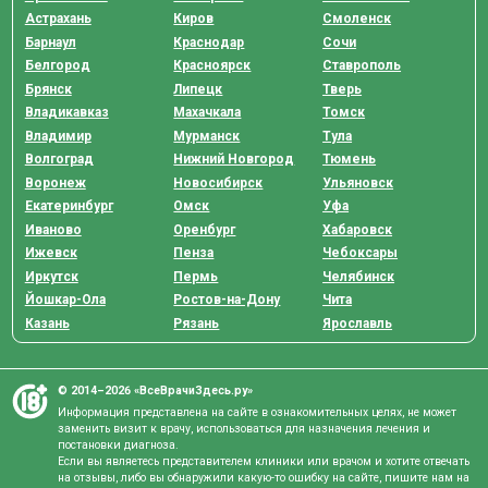
Астрахань
Киров
Смоленск
Барнаул
Краснодар
Сочи
Белгород
Красноярск
Ставрополь
Брянск
Липецк
Тверь
Владикавказ
Махачкала
Томск
Владимир
Мурманск
Тула
Волгоград
Нижний Новгород
Тюмень
Воронеж
Новосибирск
Ульяновск
Екатеринбург
Омск
Уфа
Иваново
Оренбург
Хабаровск
Ижевск
Пенза
Чебоксары
Иркутск
Пермь
Челябинск
Йошкар-Ола
Ростов-на-Дону
Чита
Казань
Рязань
Ярославль
© 2014–2026 «ВсеВрачиЗдесь.ру»
Информация представлена на сайте в ознакомительных целях, не может
заменить визит к врачу, использоваться для назначения лечения и
постановки диагноза.
Если вы являетесь представителем клиники или врачом и хотите отвечать
на отзывы, либо вы обнаружили какую-то ошибку на сайте, пишите нам на