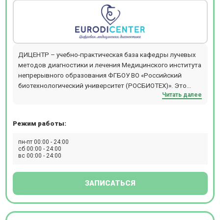
ДИЦЕНТР – учебно-практическая база кафедры лучевых
методов диагностики и лечения Медицинского института
непрерывного образования ФГБОУ ВО «Российский
биотехнологический университет (РОСБИОТЕХ)». Это
Читать далее
независимый центр КТ, МРТ, УЗИ диагностики,
использующий современное медицинское оборудование
и технологии компьютерной и магнитно-резонансной
Режим работы:
томографии. На базе диагностического центра не только
проводится обучение проведению и интерпритации
пн-пт 00:00 - 24:00
рутинных методов исследования (КТ и МРТ головного
сб 00:00 - 24:00
вс 00:00 - 24:00
мозга, суставов, позвоночника, грудной и брюшной
полости и т.д.), но и высокоспециализированных видов
лучевой диагностики, таких как МРТ сердца
ЗАПИСАТЬСЯ
(исследование проводят специалисты НМИЦ ССХ им.
Бакулева), МР-энтерография, МРТ молочных желез, МРТ
ВНЧС; КТ дакриоцистография, КТ виртуальная
колоноскопия, КТ гистеросальпингография и другие.