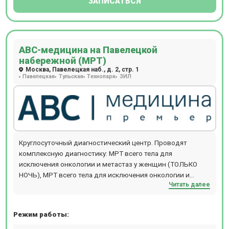
ЗАПИСАТЬСЯ
повышения артериального давления, выявление причин
головной боли (цефалгический синдром). Центр оснащен
современным томографом General Electric Signa HDE
мощностью 1,5 ТЛ, который дает возможность
АВС-медицина на Павелецкой
обследовать пациентов с массой тела до 120 кг. В центре
набережной (МРТ)
можно пройти МР исследование с контрастом.
Москва, Павелецкая наб., д. 2, стр. 1
Расположен в 5 минутах от станции м. Комсомольская.
Павелецкая
Тульская
Технопарк
ЗИЛ
Прием происходит по предварительной записи.
Круглосуточный диагностический центр. Проводят
комплексную диагностику: МРТ всего тела для
исключения онкологии и метастаз у женщин (ТОЛЬКО
НОЧЬ), МРТ всего тела для исключения онкологии и
Читать далее
метастаз у мужчин (ТОЛЬКО НОЧЬ), МРТ всего
организма,обследование на выявление болезни
Паркинсона (с динамикой с течение года),обследование
Режим работы:
на выявление болезни Альцгеймера (с динамикой с
течение года), комплексная диагностика рассеянного