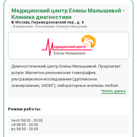
ЭКГ), гастроэнтеролог, травматолог-ортопед. Так же
Медицинский центр Елены Малышевой -
применяется ударно-волновая, магнитная, лазерная
Клиника диагностики
терапия и др.
Москва, Переведеновский пер., д. 8
Бауманская
Сокольники
Электрозаводская
Диагностический центр Елены Малышевой. Предлагает
услуги: Магнитно-резонансная томография,
ультразвуковое исследование (дуплексное
сканирование, ЭХОКГ), лабораторные анализы любой
Читать далее
степени сложности, включая генетические исследования
и исследования переносимости препаратов. Центр
оснащен высокопольным томографом Siemens
Режим работы:
MAGNETOM Aera (1,5 Тл), позволяющим обслуживать
пациентов весом до 220 кг.
пн-пт 08:00 - 20:00
сб 08:00 - 20:00
вс 08:00 - 20:00