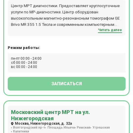
Центр МРТ диагностики. Предоставляет круглосуточные
услуги по МР-диагностике. Центр оборудован
высокопольным магнитно-резонансным томографом GE
Brivo MR 355 1.5 Тесла и современным компьютерным
Читать далее
томографом (КТ) General Electric серии BrightSpeed. Центр
находится недалеко от станции м. Ленинский проспект
или станция Площадь Гагарина (МКЦ). Также проводят
Режим работы:
комплексную диагностику: МРТ всего тела для
исключения онкологии и метастаз у женщин (ТОЛЬКО
пн-пт 00:00 - 24:00
НОЧЬ), МРТ всего тела для исключения онкологии и
сб 00:00 - 24:00
вс 00:00 - 24:00
метастаз у мужчин (ТОЛЬКО НОЧЬ), МРТ всего
организма,обследование на выявление болезни
Паркинсона (с динамикой с течение года), обследование
ЗАПИСАТЬСЯ
на выявление болезни Альцгеймера (с динамикой с
течение года), комплексная диагностика рассеянного
склероза с контрастом, выявление органических причин
повышения артериального давления, выявление причин
Московский центр МРТ на ул.
головной боли (цефалгический синдром).
Нижегородская
Москва, Нижегородская, д. 32а
Волгоградский пр-т
Площадь Ильича
Римская
Угрешская
Калитники