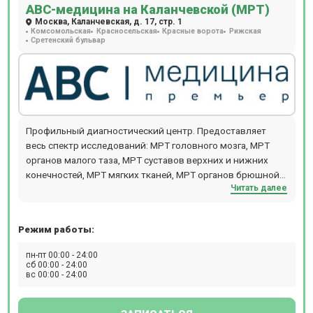
АВС-медицина на Каланчевской (МРТ)
Москва, Каланчевская, д. 17, стр. 1
Комсомольская
Красносельская
Красные ворота
Рижская
Сретенский бульвар
Профильный диагностический центр. Предоставляет
весь спектр исследований: МРТ головного мозга, МРТ
органов малого таза, МРТ суставов верхних и нижних
конечностей, МРТ мягких тканей, МРТ органов брюшной
Читать далее
полости. Также проводят комплексную диагностику: МРТ
всего тела для исключения онкологии и метастаз у
женщин (ТОЛЬКО НОЧЬ), МРТ всего тела для исключения
Режим работы:
онкологии и метастаз у мужчин (ТОЛЬКО НОЧЬ), МРТ
всего организма,обследование на выявление болезни
пн-пт 00:00 - 24:00
Паркинсона (с динамикой с течение года), обследование
сб 00:00 - 24:00
вс 00:00 - 24:00
на выявление болезни Альцгеймера (с динамикой с
течение года), комплексная диагностика рассеянного
склероза с контрастом, выявление органических причин