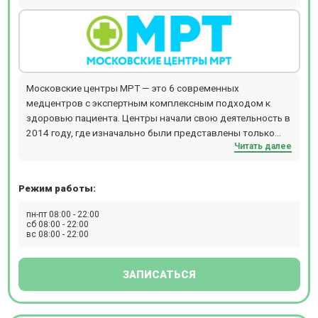
Московские центры МРТ — это 6 современных
медцентров с экспертным комплексным подходом к
здоровью пациента. Центры начали свою деятельность в
2014 году, где изначально были представлены только
Читать далее
услуги МРТ. В настоящее время здесь предлагается
широкий спектр диагностических, консультативных и
оздоровительных услуг. Направления работы
Режим работы:
Московских центров МРТ: МРТ и КТ, ультразвуковая
диагностика, консультации врачей узких специальностей,
пн-пт 08:00 - 22:00
физиотерапия, лабораторные анализы. Диагностика
сб 08:00 - 22:00
вс 08:00 - 22:00
осуществляется под клиническую задачу лечащего врача.
Рентгенологи и врачи УЗИ предварительно собирают
анамнез, оценивают динамику клинической картины
ЗАПИСАТЬСЯ
здоровья пациента. В Центрах МРТ принимают врачи
следующих специальностей: невролог, терапевт,
гинеколог, эндокринолог, кардиолог (с проведением