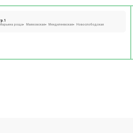
тр.1
Марьина роща
Маяковская
Менделеевская
Новослободская