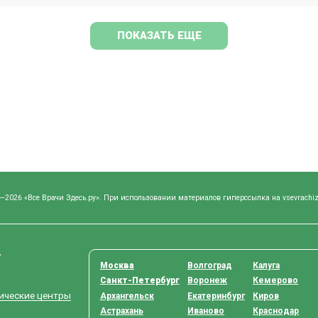
ПОКАЗАТЬ ЕЩЕ
—2026 «Все Врачи Здесь.ру». При использовании материалов гиперссылка на vsevrachiz
у
Москва
Волгоград
Калуга
Санкт-Петербург
Воронеж
Кемерово
тические центры
Архангельск
Екатеринбург
Киров
Астрахань
Иваново
Краснодар