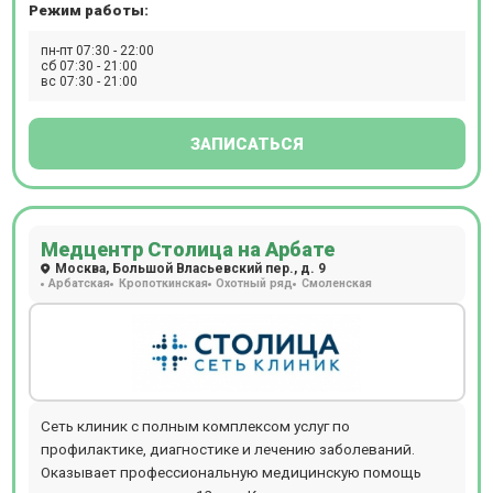
Режим работы:
анализы. Оперативная и эстетическая гинекология. 45
направлений медицины, стоматология для взрослых и
пн-пт 07:30 - 22:00
детей. Запись к врачу онлайн или по телефону.
сб 07:30 - 21:00
вс 07:30 - 21:00
ЗАПИСАТЬСЯ
Медцентр Столица на Арбате
Москва, Большой Власьевский пер., д. 9
Арбатская
Кропоткинская
Охотный ряд
Смоленская
Сеть клиник с полным комплексом услуг по
профилактике, диагностике и лечению заболеваний.
Оказывает профессиональную медицинскую помощь