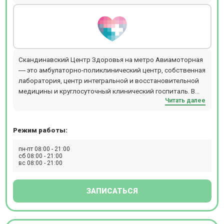
Скандинавский Центр Здоровья на метро Авиамоторная
― это амбулаторно-поликлинический центр, собственная
лаборатория, центр интегральной и восстановительной
медицины и круглосуточный клинический госпиталь. В
Читать далее
центре осуществляется полный комплекс услуг по
лечению пациентов: диагностика, лечение,
восстановление.Прием ведут более 550 специалистов по
Режим работы:
47 медицинским направлениям. Приём осуществляется
по предварительной записи. На территории центра есть
пн-пт 08:00 - 21:00
бесплатная парковка для пациентов.
сб 08:00 - 21:00
вс 08:00 - 21:00
ЗАПИСАТЬСЯ