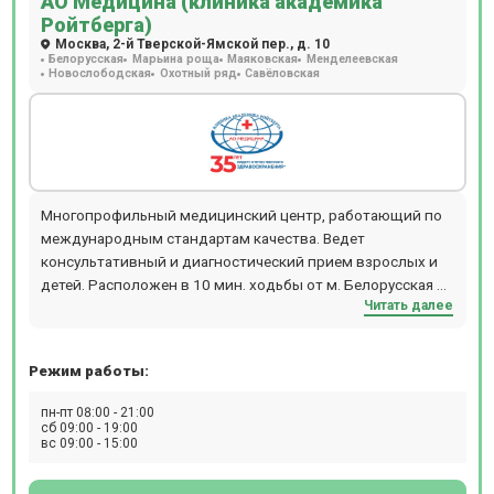
АО Медицина (клиника академика
Ройтберга)
SIEMENS SOMATOM go.Up. Магнитно-резонансная
Москва, 2-й Тверской-Ямской пер., д. 10
томография проводится на томографе SIEMENS
Белорусская
Марьина роща
Маяковская
Менделеевская
MAGNETOM ALTEA 1.5T, рентген - на аппарате GE Brivo XR
Новослободская
Охотный ряд
Савёловская
575. Стоматологи используют в работе микроскоп Carl
ZEISS, а КТ-снимок зубов можно сделать на томографе
Planmeca ProMax 3D Plus. Косметологи Бест Клиник
используют в работе лазеры CandelaCO2RE и
GentlemaxPRO, аппарат Morpheus 8, установку HydraFacial,
Lumenis M22. МРТ в клинике на Красносельской работает
Многопрофильный медицинский центр, работающий по
24/7
международным стандартам качества. Ведет
консультативный и диагностический прием взрослых и
детей. Расположен в 10 мин. ходьбы от м. Белорусская и
Читать далее
м. Маяковская. В клинике работают более 100
специалистов по направлениям гастроэнтерологии,
урологии, гинекологии и т.д. Возможен вызов врача на
Режим работы:
дом. Новое современное оборудование для проведения
УЗИ, ДС (дуплексное сканирование), рентгена, МРТ, КТ,
пн-пт 08:00 - 21:00
ПЭТ-КТ, бронхоскопии, денситометрии, кольпоскопии,
сб 09:00 - 19:00
вс 09:00 - 15:00
спирометрии, кардиотокографии (КТГ), реовазографии
(РВГ), реоэнцефалографии (РЭГ), ректороманоскопии,
суточного мониторирования АД, Суточного ЭКГ