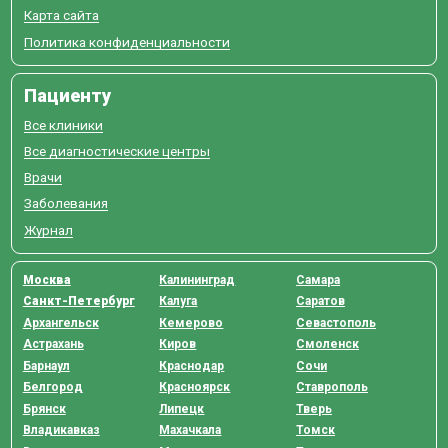
Карта сайта
Политика конфиденциальности
Пациенту
Все клиники
Все диагностические центры
Врачи
Заболевания
Журнал
Москва
Калининград
Самара
Санкт-Петербург
Калуга
Саратов
Архангельск
Кемерово
Севастополь
Астрахань
Киров
Смоленск
Барнаул
Краснодар
Сочи
Белгород
Красноярск
Ставрополь
Брянск
Липецк
Тверь
Владикавказ
Махачкала
Томск