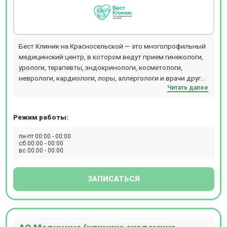
Бест Клиник на Красносельской — это многопрофильный
медицинский центр, в котором ведут прием гинекологи,
урологи, терапевты, эндокринологи, косметологи,
неврологи, кардиологи, лоры, аллергологи и врачи других
Читать далее
специальностей. Центр объединяет стационар,
операционный блок, кабинеты лечебного и
консультативного приема, отделения диагностики,
Режим работы:
физиотерапии, косметологии, пластической хирургии,
лабораторию и стоматологии (детскую и взрослую). В
пн-пт 00:00 - 00:00
диагностическом отделении можно пройти КТ, МРТ
сб 00:00 - 00:00
вс 00:00 - 00:00
рентген, разные виды УЗИ, сдать экспресс-анализы
крови. Стоматологи Бест Клиник проводят лечение зубов
под микроскопом и во сне. Хирурги используют
ЗАПИСАТЬСЯ
оборудование - аппарат ИВЛ Dixion, LigaSure, PLASMAJET,
хирургическая рентгеновская система С-дуга,
лапароскопическая стойка Karl Storz, лапароскопическая
3D-стойка Olympus, наркозный аппарат Draeger.
Компьютерная томография проводится на томографе