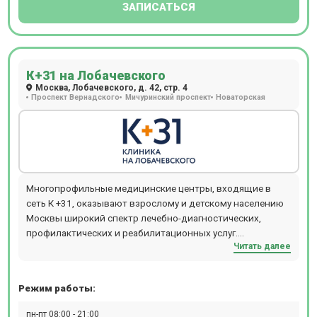
ЗАПИСАТЬСЯ
мониторирования (по Холтеру).
К+31 на Лобачевского
Москва, Лобачевского, д. 42, стр. 4
Проспект Вернадского
Мичуринский проспект
Новаторская
Многопрофильные медицинские центры, входящие в
сеть К +31, оказывают взрослому и детскому населению
Москвы широкий спектр лечебно-диагностических,
профилактических и реабилитационных услуг.
Читать далее
Обратившись в медцентр К +31, можно получить
консультацию практически любого специалиста:
кардиолога, аллерголога, гинеколога, ревматолога,
Режим работы:
уролога, гастроэнтеролога, ортопеда, невролога,
стоматолога, эндокринолога и многих других узких
пн-пт 08:00 - 21:00