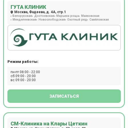
мощностью 1,5 ТЛ, который дает возможность
ГУТА КЛИНИК
обследовать пациентов с массой тела до 120 кг. В центре
Москва, Фадеева, д. 4А, стр.1
можно пройти МР исследование с контрастом.
Белорусская
Достоевская
Марьина роща
Маяковская
Расположен в 5 минутах от станции м. Комсомольская.
Менделеевская
Новослободская
Охотный ряд
Савёловская
Прием происходит по предварительной записи.
Режим работы:
пн-пт 08:00 - 22:00
сб 09:00 - 20:00
вс 09:00 - 20:00
ЗАПИСАТЬСЯ
СМ-Клиника на Клары Цеткин