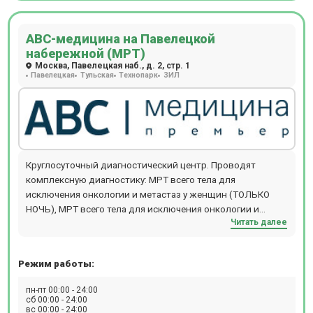
АВС-медицина на Павелецкой
набережной (МРТ)
Москва, Павелецкая наб., д. 2, стр. 1
Павелецкая
Тульская
Технопарк
ЗИЛ
Круглосуточный диагностический центр. Проводят
комплексную диагностику: МРТ всего тела для
исключения онкологии и метастаз у женщин (ТОЛЬКО
НОЧЬ), МРТ всего тела для исключения онкологии и
Читать далее
метастаз у мужчин (ТОЛЬКО НОЧЬ), МРТ всего
организма,обследование на выявление болезни
Паркинсона (с динамикой с течение года),обследование
Режим работы:
на выявление болезни Альцгеймера (с динамикой с
течение года), комплексная диагностика рассеянного
пн-пт 00:00 - 24:00
склероза с контрастом, выявление органических причин
сб 00:00 - 24:00
вс 00:00 - 24:00
повышения артериального давления, выявление причин