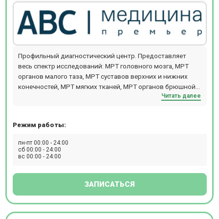
Профильный диагностический центр. Предоставляет
весь спектр исследований: МРТ головного мозга, МРТ
органов малого таза, МРТ суставов верхних и нижних
конечностей, МРТ мягких тканей, МРТ органов брюшной
Читать далее
полости. Также проводят комплексную диагностику: МРТ
всего тела для исключения онкологии и метастаз у
женщин (ТОЛЬКО НОЧЬ), МРТ всего тела для исключения
Режим работы:
онкологии и метастаз у мужчин (ТОЛЬКО НОЧЬ), МРТ
всего организма,обследование на выявление болезни
пн-пт 00:00 - 24:00
Паркинсона (с динамикой с течение года), обследование
сб 00:00 - 24:00
вс 00:00 - 24:00
на выявление болезни Альцгеймера (с динамикой с
течение года), комплексная диагностика рассеянного
склероза с контрастом, выявление органических причин
ЗАПИСАТЬСЯ
повышения артериального давления, выявление причин
головной боли (цефалгический синдром). Центр оснащен
современным томографом General Electric Signa HDE