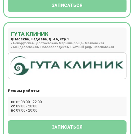
склероза с контрастом, выявление органических причин
ЗАПИСАТЬСЯ
повышения артериального давления, выявление причин
головной боли (цефалгический синдром). Центр оснащен
современным томографом General Electric Signa HDE
мощностью 1,5 ТЛ, который дает возможность
ГУТА КЛИНИК
обследовать пациентов с массой тела до 120 кг. В центре
Москва, Фадеева, д. 4А, стр.1
можно пройти МР исследование с контрастом.
Белорусская
Достоевская
Марьина роща
Маяковская
Расположен в 5 минутах от станции м. Комсомольская.
Менделеевская
Новослободская
Охотный ряд
Савёловская
Прием происходит по предварительной записи.
Режим работы:
пн-пт 08:00 - 22:00
сб 09:00 - 20:00
вс 09:00 - 20:00
ЗАПИСАТЬСЯ