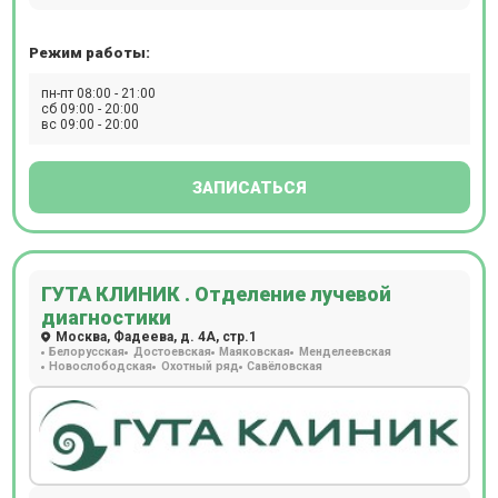
с контрастированием. Расположен в 10 мин. ходьбы от
м. Молодежная. Прием только пациентов старше 18 лет
Режим работы:
по предварительной записи.
пн-пт 08:00 - 21:00
сб 09:00 - 20:00
вс 09:00 - 20:00
ЗАПИСАТЬСЯ
ГУТА КЛИНИК . Отделение лучевой
диагностики
Москва, Фадеева, д. 4А, стр.1
Белорусская
Достоевская
Маяковская
Менделеевская
Новослободская
Охотный ряд
Савёловская