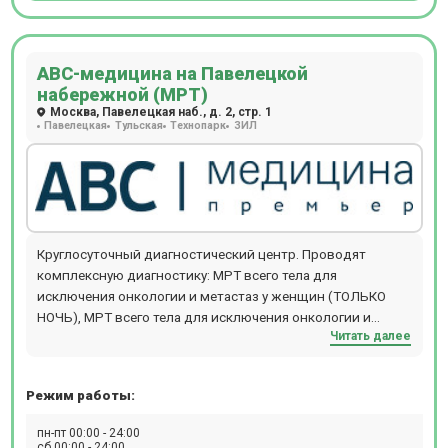
АВС-медицина на Павелецкой
набережной (МРТ)
Москва, Павелецкая наб., д. 2, стр. 1
Павелецкая
Тульская
Технопарк
ЗИЛ
Круглосуточный диагностический центр. Проводят
комплексную диагностику: МРТ всего тела для
исключения онкологии и метастаз у женщин (ТОЛЬКО
НОЧЬ), МРТ всего тела для исключения онкологии и
Читать далее
метастаз у мужчин (ТОЛЬКО НОЧЬ), МРТ всего
организма,обследование на выявление болезни
Паркинсона (с динамикой с течение года),обследование
Режим работы:
на выявление болезни Альцгеймера (с динамикой с
течение года), комплексная диагностика рассеянного
пн-пт 00:00 - 24:00
склероза с контрастом, выявление органических причин
сб 00:00 - 24:00