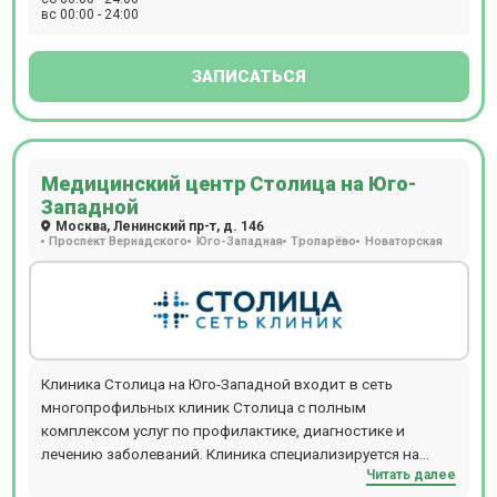
вс 00:00 - 24:00
повышения артериального давления, выявление причин
головной боли (цефалгический синдром).Расположен в 5
мин. езды от м. Павелецкая (рад.), маршрутка №13М от
ЗАПИСАТЬСЯ
Павелецкой пл. Прием взрослых и детей происходит по
предварительной записи. Предоставляются скидки на
обследование в период с 23:00 до 9:00. Мр диагностику с
контрастированием и без выполняют на томографе
Медицинский центр Столица на Юго-
компании General Electric BrivoMR 355, который обладает
Западной
мощностью в 1,5 Тесла. Пройти исследование на
Москва, Ленинский пр-т, д. 146
томографах могут люди с массой тела до 120 кг.
Проспект Вернадского
Юго-Западная
Тропарёво
Новаторская
Клиника Столица на Юго-Западной входит в сеть
многопрофильных клиник Столица с полным
комплексом услуг по профилактике, диагностике и
лечению заболеваний. Клиника специализируется на
Читать далее
МРТ-диагностике. Круглосуточно проводит