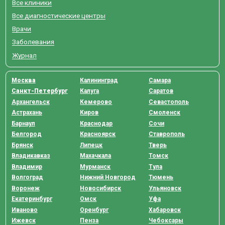
Все клиники
Все диагностические центры
Врачи
Заболевания
Журнал
Москва
Калининград
Самара
Санкт-Петербург
Калуга
Саратов
Архангельск
Кемерово
Севастополь
Астрахань
Киров
Смоленск
Барнаул
Краснодар
Сочи
Белгород
Красноярск
Ставрополь
Брянск
Липецк
Тверь
Владикавказ
Махачкала
Томск
Владимир
Мурманск
Тула
Волгоград
Нижний Новгород
Тюмень
Воронеж
Новосибирск
Ульяновск
Екатеринбург
Омск
Уфа
Иваново
Оренбург
Хабаровск
Ижевск
Пенза
Чебоксары