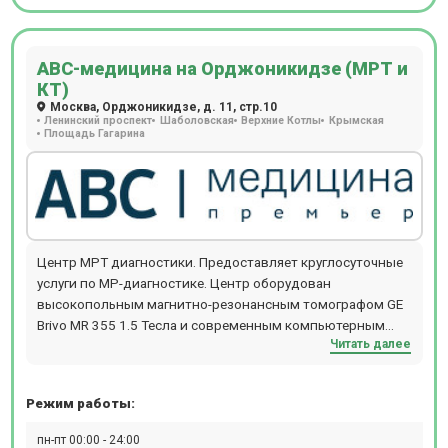
АВС-медицина на Орджоникидзе (МРТ и
КТ)
Москва, Орджоникидзе, д. 11, стр.10
Ленинский проспект
Шаболовская
Верхние Котлы
Крымская
Площадь Гагарина
Центр МРТ диагностики. Предоставляет круглосуточные
услуги по МР-диагностике. Центр оборудован
высокопольным магнитно-резонансным томографом GE
Brivo MR 355 1.5 Тесла и современным компьютерным
Читать далее
томографом (КТ) General Electric серии BrightSpeed. Центр
находится недалеко от станции м. Ленинский проспект
или станция Площадь Гагарина (МКЦ). Также проводят
Режим работы:
комплексную диагностику: МРТ всего тела для
исключения онкологии и метастаз у женщин (ТОЛЬКО
пн-пт 00:00 - 24:00