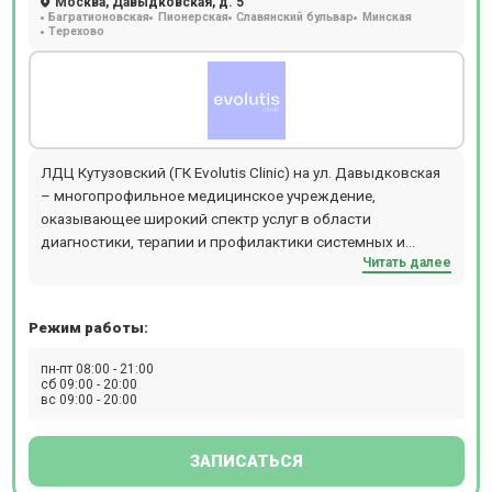
Москва, Давыдковская, д. 5
Багратионовская
Пионерская
Славянский бульвар
Минская
Терехово
ЛДЦ Кутузовский (ГК Evolutis Clinic) на ул. Давыдковская
– многопрофильное медицинское учреждение,
оказывающее широкий спектр услуг в области
диагностики, терапии и профилактики системных и
Читать далее
органических патологий. В центре можно пройти МРТ,
УЗИ, дуплексное и триплексное сканирование сосудов. В
лаборатории доступен комплексный анализ
Режим работы:
генетический паспорт. В клинике действуют
диспансерные программы, включая Женское здоровье и
пн-пт 08:00 - 21:00
Мужское здоровье. Акушеры, гинекологи и
сб 09:00 - 20:00
вс 09:00 - 20:00
эндокринологи центра занимаются проблемами
бесплодия в супружеских парах. Прием ведется только
пациентов старше 18 лет по предварительной записи.
ЗАПИСАТЬСЯ