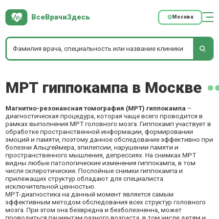
ВсеВрачиЗдесь
Москва
МРТ гиппокампа в Москве
Магнитно-резонансная томография (МРТ) гиппокампа
–
диагностическая процедура, которая чаще всего проводится в
рамках выполнения МРТ головного мозга. Гиппокамп участвует в
обработке пространственной информации, формировании
эмоций и памяти, поэтому данное обследование эффективно при
болезни Альцгеймера, эпилепсии, нарушении памяти и
пространственного мышления, депрессиях. На снимках МРТ
видны любые патологические изменения гиппокампа, в том
числе склеротические. Послойные снимки гиппокампа и
прилежащих структур обладают для специалиста
исключительной ценностью.
МРТ-диагностика на данный момент является самым
эффективным методом обследования всех структур головного
мозга. При этом она безвредна и безболезненна, может
проводиться пациентам разного возраста, в том числе детям и