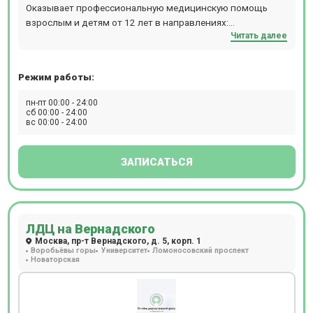
Оказывает профессиональную медицинскую помощь
взрослым и детям от 12 лет в направлениях:
Читать далее
стоматологии, неврологии, урологии,
дерматокосметологии, отоларингологии, кардиологии,
гинекологии, гравитационной хирургии крови и др.
Режим работы:
Круглосуточно проводит МРТ и КТ-обследования.
Предлагает специализированные программы и годовые
пн-пт 00:00 - 24:00
абонементы. Прием по записи. Расположение: м.
сб 00:00 - 24:00
вс 00:00 - 24:00
Бабушкинская, 5 минут езды (автобус № 181, 696;
маршрутка № 181м, 482м).
ЗАПИСАТЬСЯ
ЛДЦ на Вернадского
Москва, пр-т Вернадского, д. 5, корп. 1
Воробьёвы горы
Университет
Ломоносовский проспект
Новаторская