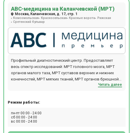
АВС-медицина на Каланчевской (МРТ)
Москва, Каланчевская, д. 17, стр. 1
Комсомольская
Красносельская
Красные ворота
Рижская
Сретенский бульвар
Профильный диагностический центр. Предоставляет
весь спектр исследований: МРТ головного мозга, МРТ
органов малого таза, МРТ суставов верхних и нижних
конечностей, МРТ мягких тканей, МРТ органов брюшной
Читать далее
полости. Также проводят комплексную диагностику: МРТ
всего тела для исключения онкологии и метастаз у
женщин (ТОЛЬКО НОЧЬ), МРТ всего тела для исключения
Режим работы:
онкологии и метастаз у мужчин (ТОЛЬКО НОЧЬ), МРТ
всего организма,обследование на выявление болезни
пн-пт 00:00 - 24:00
Паркинсона (с динамикой с течение года), обследование
сб 00:00 - 24:00
вс 00:00 - 24:00
на выявление болезни Альцгеймера (с динамикой с
течение года), комплексная диагностика рассеянного