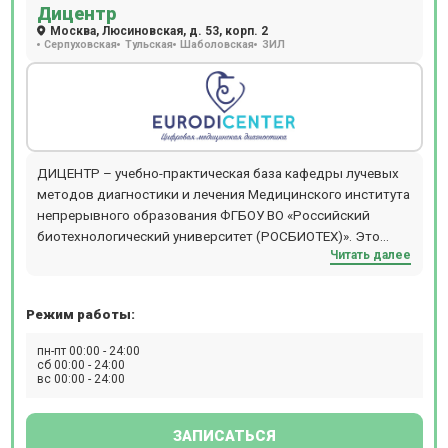
Дицентр
Москва, Люсиновская, д. 53, корп. 2
Серпуховская
Тульская
Шаболовская
ЗИЛ
ДИЦЕНТР – учебно-практическая база кафедры лучевых
методов диагностики и лечения Медицинского института
непрерывного образования ФГБОУ ВО «Российский
биотехнологический университет (РОСБИОТЕХ)». Это
Читать далее
независимый центр КТ, МРТ, УЗИ диагностики,
использующий современное медицинское оборудование
и технологии компьютерной и магнитно-резонансной
Режим работы:
томографии. На базе диагностического центра не только
проводится обучение проведению и интерпритации
пн-пт 00:00 - 24:00
рутинных методов исследования (КТ и МРТ головного
сб 00:00 - 24:00
вс 00:00 - 24:00
мозга, суставов, позвоночника, грудной и брюшной
полости и т.д.), но и высокоспециализированных видов
лучевой диагностики, таких как МРТ сердца
ЗАПИСАТЬСЯ
(исследование проводят специалисты НМИЦ ССХ им.