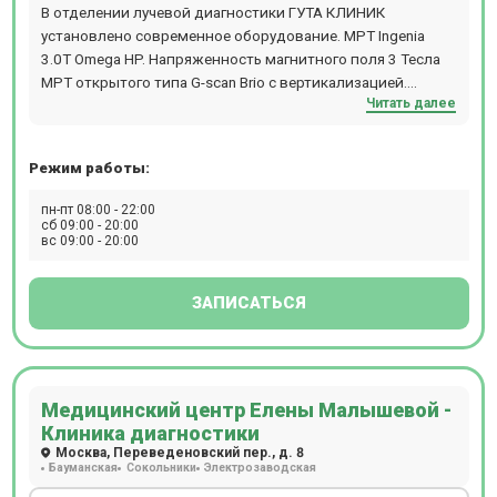
В отделении лучевой диагностики ГУТА КЛИНИК
установлено современное оборудование. MPT Ingenia
3.0T Omega HP. Напряженность магнитного поля 3 Тесла
МРТ открытого типа G-scan Brio с вертикализацией.
Читать далее
Спроектирован для диагностики скелетно-мышечной
системы KT Brilliance ICT. Технология 256 срезов Рентген
Juno DRF. Высокоточный цифровой аппарат Цифровой
Режим работы:
маммограф Senographe Essential. Высококачественное
изображение при минимальной лучевой нагрузке
пн-пт 08:00 - 22:00
Денситометр Stratos. Специализированное
сб 09:00 - 20:00
вс 09:00 - 20:00
рентгенологическое оборудование для диагностики
остеопороза
ЗАПИСАТЬСЯ
Медицинский центр Елены Малышевой -
Клиника диагностики
Москва, Переведеновский пер., д. 8
Бауманская
Сокольники
Электрозаводская