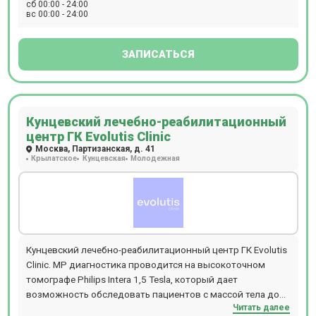
НОЧЬ), МРТ всего тела для исключения онкологии и
сб 00:00 - 24:00
вс 00:00 - 24:00
метастаз у мужчин (ТОЛЬКО НОЧЬ), МРТ всего
организма,обследование на выявление болезни
Паркинсона (с динамикой с течение года), обследование
ЗАПИСАТЬСЯ
на выявление болезни Альцгеймера (с динамикой с
течение года), комплексная диагностика рассеянного
склероза с контрастом, выявление органических причин
повышения артериального давления, выявление причин
Кунцевский лечебно-реабилитационный
головной боли (цефалгический синдром).
центр ГК Evolutis Clinic
Москва, Партизанская, д. 41
Крылатское
Кунцевская
Молодежная
Кунцевский лечебно-реабилитационный центр ГК Evolutis
Clinic. МР диагностика проводится на высокоточном
томографе Philips Intera 1,5 Tesla, который дает
возможность обследовать пациентов с массой тела до
Читать далее
120 кг. В центре есть возможность пройти исследование