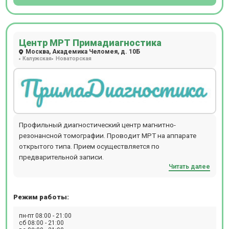
Бакулева), МР-энтерография, МРТ молочных желез, МРТ
ВНЧС; КТ дакриоцистография, КТ виртуальная
колоноскопия, КТ гистеросальпингография и другие.
Центр МРТ Примадиагностика
Москва, Академика Челомея, д. 10Б
Калужская
Новаторская
Профильный диагностический центр магнитно-
резонансной томографии. Проводит МРТ на аппарате
открытого типа. Прием осуществляется по
предварительной записи.
Читать далее
Режим работы:
пн-пт 08:00 - 21:00
сб 08:00 - 21:00