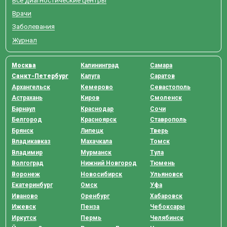
Врачи
Заболевания
Журнал
Москва
Калининград
Самара
Санкт-Петербург
Калуга
Саратов
Архангельск
Кемерово
Севастополь
Астрахань
Киров
Смоленск
Барнаул
Краснодар
Сочи
Белгород
Красноярск
Ставрополь
Брянск
Липецк
Тверь
Владикавказ
Махачкала
Томск
Владимир
Мурманск
Тула
Волгоград
Нижний Новгород
Тюмень
Воронеж
Новосибирск
Ульяновск
Екатеринбург
Омск
Уфа
Иваново
Оренбург
Хабаровск
Ижевск
Пенза
Чебоксары
Иркутск
Пермь
Челябинск