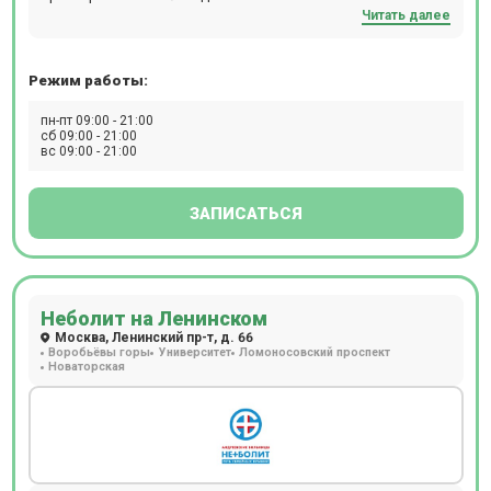
другие факторы, совокупно присутствующие в каждом
Читать далее
отдельном случае. Полное поликлиническое
обслуживание, предлагаемое клиникой Семейная у м.
Измайловской, особенно актуально для семей: здесь
Режим работы:
получит помощь каждый, от мала до велика.
пн-пт 09:00 - 21:00
сб 09:00 - 21:00
вс 09:00 - 21:00
ЗАПИСАТЬСЯ
Неболит на Ленинском
Москва, Ленинский пр-т, д. 66
Воробьёвы горы
Университет
Ломоносовский проспект
Новаторская