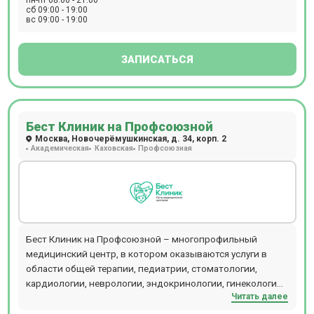
пн-пт 08:00 - 21:00
специалистов.
сб 09:00 - 19:00
вс 09:00 - 19:00
ЗАПИСАТЬСЯ
Бест Клиник на Профсоюзной
Москва, Новочерёмушкинская, д. 34, корп. 2
Академическая
Каховская
Профсоюзная
Бест Клиник на Профсоюзной – многопрофильный
медицинский центр, в котором оказываются услуги в
области общей терапии, педиатрии, стоматологии,
кардиологии, неврологии, эндокринологии, гинекологии,
Читать далее
урологии, косметологии и других направлений. В
диагностическом отделении клиники присутствует