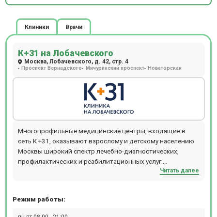
Клиники
Врачи
К+31 на Лобачевского
Москва, Лобачевского, д. 42, стр. 4
Проспект Вернадского
Мичуринский проспект
Новаторская
Многопрофильные медицинские центры, входящие в
сеть К +31, оказывают взрослому и детскому населению
Москвы широкий спектр лечебно-диагностических,
профилактических и реабилитационных услуг.
Читать далее
Обратившись в медцентр К +31, можно получить
консультацию практически любого специалиста:
кардиолога, аллерголога, гинеколога, ревматолога,
Режим работы:
уролога, гастроэнтеролога, ортопеда, невролога,
стоматолога, эндокринолога и многих других узких