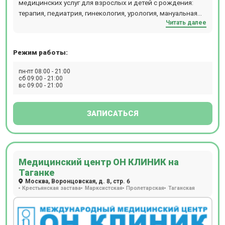
медицинских услуг для взрослых и детей с рождения:
терапия, педиатрия, гинекология, урология, мануальная
Читать далее
терапия, дерматология, флебология, проктология,
гастроэнтерология, кардиология, хирургия,
офтальмология, маммология, аллергология,
Режим работы:
физиотерапия и т.д. В отделении проводятся следующие
виды диагностических мероприятий: эндоскопия, УЗИ,
пн-пт 08:00 - 21:00
ЭКГ, эхокардиография, биопсия, допплерография,
сб 09:00 - 21:00
вс 09:00 - 21:00
ректороманоскопия, суточное мониторирование
артериального давления, фарингоскопия, ПЦР, БАК, ИФА,
профессиональный непрерывный мониторинг глюкозы i-
ЗАПИСАТЬСЯ
pro, суточное мониторирование ЭКГ (Холтер),
урофлоуметрия. Ежедневно открыт лабораторный
кабинет (иммунологические, гистологические,
цитологические исследования, аллергологический
Медицинский центр ОН КЛИНИК на
метод, микроскопический метод, микробиологическая
Таганке
диагностика), проводится вакцинация для взрослых и
Москва, Воронцовская, д. 8, стр. 6
детей. Пациентам доступен вызов на дом врача или
Крестьянская застава
Марксистская
Пролетарская
Таганская
младшего медицинского персонала. Детское отделение
представлено следующими специалистами:
дерматологи, неврологи, офтальмологи,
оториноларингологи и т.д. Клиника прекрасно оснащена