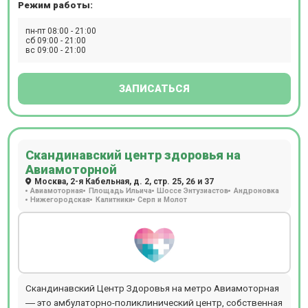
Режим работы:
физиотерапия и т.д. Особенностью учреждения является
наличие уникального зала для занятий лечебной
пн-пт 08:00 - 21:00
физкультуры. В отделении проводятся следующие виды
сб 09:00 - 21:00
вс 09:00 - 21:00
диагностических мероприятий: рентген, эндоскопия, УЗИ,
ЭКГ, эхокардиография, биопсия, допплерография,
ректороманоскопия, суточное мониторирование
ЗАПИСАТЬСЯ
артериального давления, фарингоскопия, ПЦР, БАК, ИФА.
Ежедневно открыт лабораторный кабинет
(иммунологические, гистологические, цитологические
исследования, аллергологический метод,
Скандинавский центр здоровья на
микроскопический метод, микробиологическая
Авиамоторной
диагностика), проводится вакцинация для взрослых и
Москва, 2-я Кабельная, д. 2, стр. 25, 26 и 37
детей. Пациентам доступен вызов на дом врача или
Авиамоторная
Площадь Ильича
Шоссе Энтузиастов
Андроновка
младшего медицинского персонала. Детское отделение
Нижегородская
Калитники
Серп и Молот
представлено следующими специалистами: педиатры,
дерматологи, неврологи, офтальмологи,
оториноларингологи и т.д.Клиника Семейная на
Университетском проспекте, 4 – место, где можно пройти
обследования с применением новейшего оборудования,
проконсультироваться с врачами любой специальности,
Скандинавский Центр Здоровья на метро Авиамоторная
получить современный протокол лечения. Врачи
― это амбулаторно-поликлинический центр, собственная