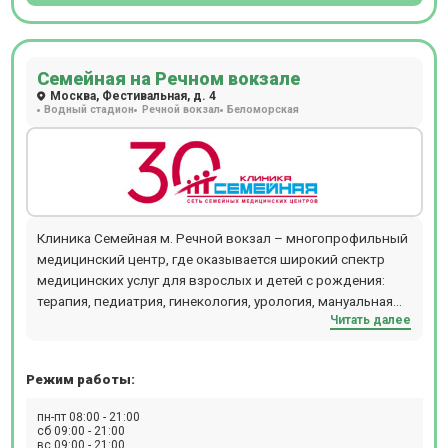
Семейная на Речном вокзале
Москва, Фестивальная, д. 4
Водный стадион
Речной вокзал
Беломорская
Клиника Семейная м. Речной вокзал – многопрофильный
медицинский центр, где оказывается широкий спектр
медицинских услуг для взрослых и детей с рождения:
терапия, педиатрия, гинекология, урология, мануальная
Читать далее
терапия, дерматология и косметология, проктология,
гастроэнтерология, кардиология, хирургия,
офтальмология, маммология, аллергология,
Режим работы:
физиотерапия и т.д. В отделении проводятся следующие
виды диагностических мероприятий: рентген,
пн-пт 08:00 - 21:00
эндоскопия, УЗИ, ЭКГ, эхокардиография, биопсия,
сб 09:00 - 21:00
вс 09:00 - 21:00