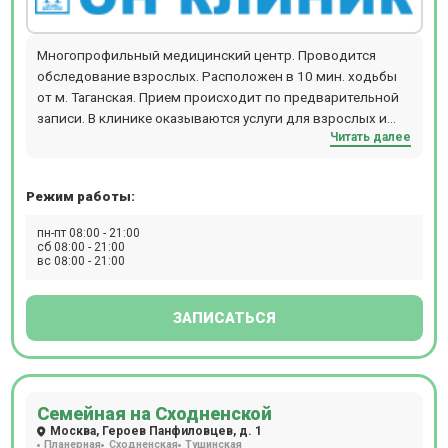
всем необходимым для точной диагностики,
современного эффективного лечения и комфортного
Многопрофильный медицинский центр. Проводится
пребывания пациентов. Пациентам доступны годовые
обследование взрослых. Расположен в 10 мин. ходьбы
программы диспансеризации, рассчитанные на
от м. Таганская. Прием происходит по предварительной
определенные возрастные категории – от
записи. В клинике оказываются услуги для взрослых и
новорожденных до пожилых людей. Врачи составляют
Читать далее
детей, есть косметология и стоматология.
схемы лечения, опираясь на анамнез, возраст, пол,
антропометрические показатели и другие факторы,
совокупно присутствующие в каждом отдельном случае.
Режим работы:
Полное поликлиническое обслуживание, предлагаемое
клиникой Семейная на Каширской, особенно актуально
пн-пт 08:00 - 21:00
сб 08:00 - 21:00
для семей: здесь получит помощь каждый, от мала до
вс 08:00 - 21:00
велика.
ЗАПИСАТЬСЯ
Семейная на Сходненской
Москва, Героев Панфиловцев, д. 1
Планерная
Сходненская
Тушинская