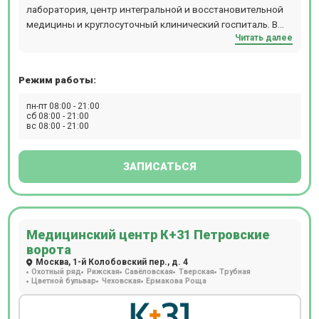
составляют схемы лечения, опираясь на анамнез,
лаборатория, центр интегральной и восстановительной
возраст, пол, антропометрические показатели и другие
медицины и круглосуточный клинический госпиталь. В
факторы, совокупно присутствующие в каждом
Читать далее
центре осуществляется полный комплекс услуг по
отдельном случае. Пациентам доступны годовые
лечению пациентов: диагностика, лечение,
программы диспансеризации, рассчитанные на
восстановление.Прием ведут более 550 специалистов по
определенные возрастные категории – от
Режим работы:
47 медицинским направлениям. Приём осуществляется
новорожденных до пожилых людей. Полное
по предварительной записи. На территории центра есть
пн-пт 08:00 - 21:00
поликлиническое обслуживание, предлагаемое клиникой
бесплатная парковка для пациентов.
сб 08:00 - 21:00
Семейная у м. Университет, особенно актуально для
вс 08:00 - 21:00
семей: здесь получит помощь каждый, от мала до
велика.
ЗАПИСАТЬСЯ
Медицинский центр К+31 Петровские
ворота
Москва, 1-й Колобовский пер., д. 4
Охотный ряд
Рижская
Савёловская
Тверская
Трубная
Цветной бульвар
Чеховская
Ермакова Роща