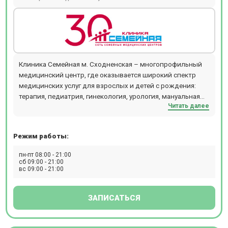
Клиника Семейная м. Сходненская – многопрофильный
медицинский центр, где оказывается широкий спектр
медицинских услуг для взрослых и детей с рождения:
терапия, педиатрия, гинекология, урология, мануальная
Читать далее
терапия, дерматология и косметология, проктология,
гастроэнтерология, кардиология, хирургия,
офтальмология, маммология, аллергология,
Режим работы:
физиотерапия и т.д. В отделении проводятся следующие
виды диагностических мероприятий: рентген,
пн-пт 08:00 - 21:00
эндоскопия, УЗИ, ЭКГ, эхокардиография, биопсия,
сб 09:00 - 21:00
вс 09:00 - 21:00
допплерография, ректороманоскопия, суточное
мониторирование артериального давления,
фарингоскопия, ПЦР, БАК, ИФА. Ежедневно открыт
ЗАПИСАТЬСЯ
лабораторный кабинет (иммунологические,
гистологические, цитологические исследования,
аллергологический метод, микроскопический метод,