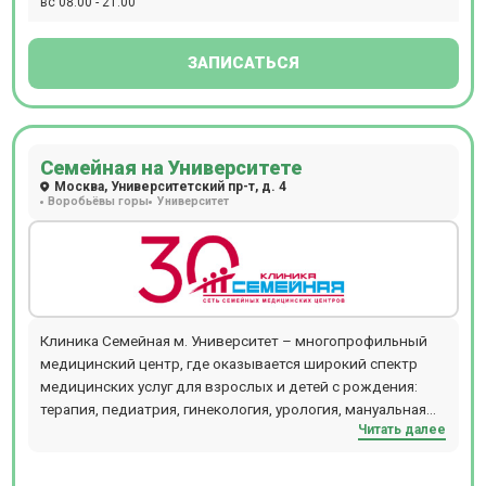
вс 08:00 - 21:00
предварительной записи.
ЗАПИСАТЬСЯ
Семейная на Университете
Москва, Университетский пр-т, д. 4
Воробьёвы горы
Университет
Клиника Семейная м. Университет – многопрофильный
медицинский центр, где оказывается широкий спектр
медицинских услуг для взрослых и детей с рождения:
терапия, педиатрия, гинекология, урология, мануальная
Читать далее
терапия, дерматология и косметология, проктология,
гастроэнтерология, кардиология, хирургия,
офтальмология, маммология, аллергология,