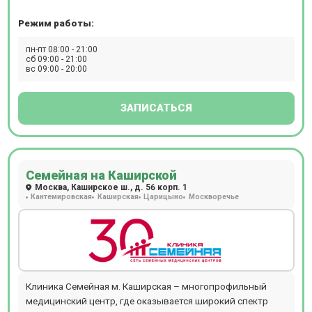
оборудование для проведения инструментальных
Режим работы:
исследований – УЗИ, допплерографии, рентгенографии,
КТ. Здесь можно пройти гастроскопию и колоноскопию
пн-пт 08:00 - 21:00
во сне. На территории центра расположена лаборатория,
сб 09:00 - 21:00
вс 09:00 - 20:00
в которой выполняют свыше 200 анализов. Женщинам
доступны программы ведения беременности,
составленные в соответствии со стандартами
ЗАПИСАТЬСЯ
Минздрава РФ и дополненные рекомендациями ВОЗ.
Косметологи клиники работают на оборудовании
(лазеры CandelaCO2RE и GentlemaxPRO, аппарат Morpheus
8, установка HydraFacial, аппарат Lumenis M22 и др.).
Семейная на Каширской
Москва, Каширское ш., д. 56 корп. 1
Кантемировская
Каширская
Царицыно
Москворечье
Клиника Семейная м. Каширская – многопрофильный
медицинский центр, где оказывается широкий спектр