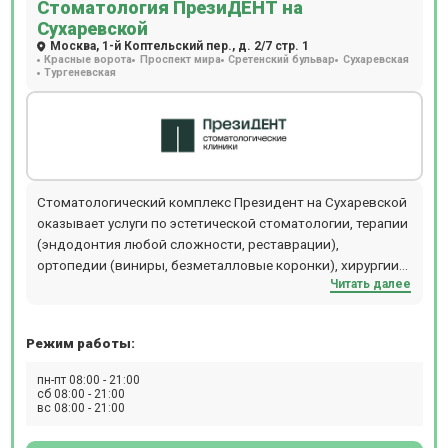
Стоматология ПрезиДЕНТ на
Сухаревской
Москва, 1-й Коптельский пер., д. 2/7 стр. 1
Красные ворота
Проспект мира
Сретенский бульвар
Сухаревская
Тургеневская
Стоматологический комплекс Президент на Сухаревской
оказывает услуги по эстетической стоматологии, терапии
(эндодонтия любой сложности, реставрации),
ортопедии (виниры, безметалловые коронки), хирургии
Читать далее
(удаление, костная пластика, синус -лифтинг любой
сложности) , ортодонтии (брекет-системы, элайнеры,
пластинки для детей), имплантологии,
Режим работы:
профилактической стоматологии, пародонтологии
(лечение десен любой сложности), гнатологии
пн-пт 08:00 - 21:00
(диагностика и лечение дисфункций ВНЧС), детской
сб 08:00 - 21:00
вс 08:00 - 21:00
стоматологии (удаление молочных зуб, лечение
пульпитов, кариесов любой сложности).