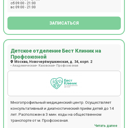
компьютерная томография с минимальной лучевой
сб 09:00 - 21:00
вс 09:00 - 21:00
нагрузкой, имплантация и протезирование, лечение на
брекетах и элайнерах, лечение зубов под микроскопом,
лазерная терапия для работы со слизистой и тканями
ЗАПИСАТЬСЯ
десен, а также профессиональная гигиена полости рта и
отбеливание зубов. Специалисты клиники успешно
решают задачи любой сложности, включая
имплантацию, исправление прикуса с помощью брекетов
Детское отделение Бест Клиник на
и элайнеров, все виды протезирования, лечение кариеса,
Профсоюзной
заболеваний десен, а также удаление зубов любой
Москва, Новочерёмушкинская, д. 34, корп. 2
сложности. Для обеспечения комфорта пациентов в
Академическая
Каховская
Профсоюзная
клинике предусмотрена уютная зона ожидания, где
можно расслабиться перед приемом. Все процедуры
проводятся только после предварительной записи, что
позволяет максимально эффективно организовать
время и избежать очередей.
Многопрофильный медицинский центр. Осуществляет
консультативный и диагностический приём детей до 14
лет. Расположен в 3 мин. езды на общественном
транспорте от м. Профсоюзная.
Читать далее