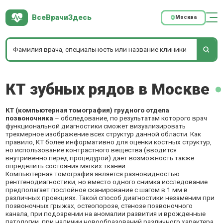
ВсеВрачиЗдесь
Москва
КТ зубных рядов в Москве
КТ (компьютерная томография) грудного отдела
позвоночника
– обследование, по результатам которого врач
функциональной диагностики сможет визуализировать
трехмерное изображение всех структур данной области. Как
правило, КТ более информативно для оценки костных структур,
но использование контрастного вещества (вводится
внутривенно перед процедурой) дает возможность также
определить состояния мягких тканей.
Компьютерная томография является разновидностью
рентгенодиагностики, но вместо одного снимка исследование
предполагает послойное сканирование с шагом в 1 мм в
различных проекциях. Такой способ диагностики незаменим при
позвоночных грыжах, остеопорозе, стенозе позвоночного
канала, при подозрении на аномалии развития и врожденные
патологии, при наличии новообразований различного характера