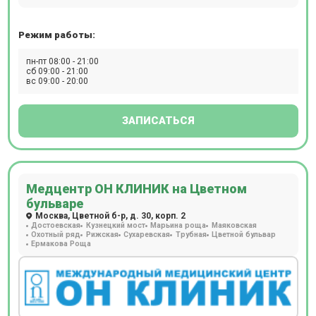
диагностическом отделении клиники присутствует
оборудование для проведения инструментальных
Режим работы:
исследований – УЗИ, допплерографии, рентгенографии,
КТ. Здесь можно пройти гастроскопию и колоноскопию
пн-пт 08:00 - 21:00
во сне. На территории центра расположена лаборатория,
сб 09:00 - 21:00
вс 09:00 - 20:00
в которой выполняют свыше 200 анализов. Женщинам
доступны программы ведения беременности,
составленные в соответствии со стандартами
ЗАПИСАТЬСЯ
Минздрава РФ и дополненные рекомендациями ВОЗ.
Косметологи клиники работают на оборудовании
(лазеры CandelaCO2RE и GentlemaxPRO, аппарат Morpheus
8, установка HydraFacial, аппарат Lumenis M22 и др.).
Медцентр ОН КЛИНИК на Цветном
бульваре
Москва, Цветной б-р, д. 30, корп. 2
Достоевская
Кузнецкий мост
Марьина роща
Маяковская
Охотный ряд
Рижская
Сухаревская
Трубная
Цветной бульвар
Ермакова Роща