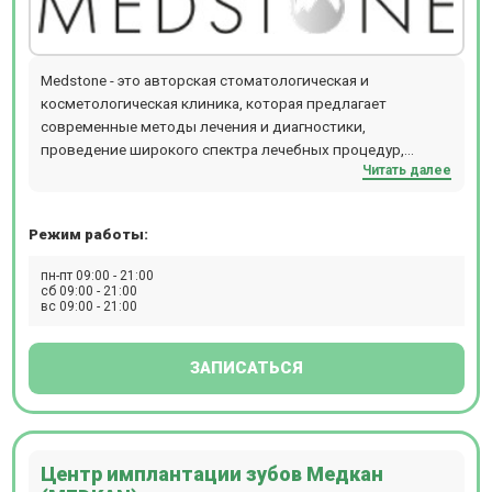
аппаратом Vector; лечение пародонтита; хирургическое
лечение; костная пластика, синус-лифтинг;
малоинвазивные операции с использованием
Medstone - это авторская стоматологическая и
микроскопа; диагностика: компьютерная томография,
косметологическая клиника, которая предлагает
ортопантомограмма, радиовизиография (прицельный
современные методы лечения и диагностики,
снимок); лечение во сне (наркозное отделение,
проведение широкого спектра лечебных процедур,
возможность лечения под закисью, седацией).
Читать далее
наличие современного оборудования. В клинике ведут
прием врачи по направлениям стоматологии и
косметологии. Прием проводится по предварительной
Режим работы:
записи.
пн-пт 09:00 - 21:00
сб 09:00 - 21:00
вс 09:00 - 21:00
ЗАПИСАТЬСЯ
Центр имплантации зубов Медкан