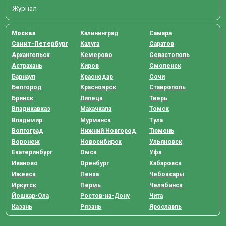
Журнал
Москва
Калининград
Самара
Санкт-Петербург
Калуга
Саратов
Архангельск
Кемерово
Севастополь
Астрахань
Киров
Смоленск
Барнаул
Краснодар
Сочи
Белгород
Красноярск
Ставрополь
Брянск
Липецк
Тверь
Владикавказ
Махачкала
Томск
Владимир
Мурманск
Тула
Волгоград
Нижний Новгород
Тюмень
Воронеж
Новосибирск
Ульяновск
Екатеринбург
Омск
Уфа
Иваново
Оренбург
Хабаровск
Ижевск
Пенза
Чебоксары
Иркутск
Пермь
Челябинск
Йошкар-Ола
Ростов-на-Дону
Чита
Казань
Рязань
Ярославль