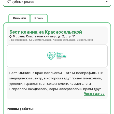
КТ зубных рядов
Клиники
Врачи
Бест клиник на Красносельской
Москва, Спартаковский пер., д. 2, стр. 11
Бауманская
Комсомольская
Красносельская
Сокольники
Бест Клиник на Красносельской — это многопрофильный
медицинский центр, в котором ведут прием гинекологи,
урологи, терапевты, эндокринологи, косметологи,
неврологи, кардиологи, лоры, аллергологи и врачи других
Читать далее
специальностей. Центр объединяет стационар,
операционный блок, кабинеты лечебного и
консультативного приема, отделения диагностики,
Режим работы:
физиотерапии, косметологии, пластической хирургии,