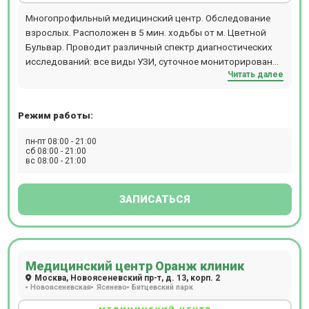
Многопрофильный медицинский центр. Обследование
взрослых. Расположен в 5 мин. ходьбы от м. Цветной
Бульвар. Проводит различный спектр диагностических
исследований: все виды УЗИ, суточное мониторирование
Читать далее
АД+ЭКГ, суточное ЭКГ мониторирование (по Холтеру),
ДС (дуплексное сканирование), 3D УЗИ, 4D УЗИ,
гастроскопию, рентген, ЭКГ, ЭКГ-пробы с дозированной
Режим работы:
физической нагрузкой (велоэргометрия или тредмил-
тест), спирометрию, колоноскопию, ректороманоскопию,
пн-пт 08:00 - 21:00
цистоскопию, ЭФГДС и другие. Прием происходит по
сб 08:00 - 21:00
вс 08:00 - 21:00
предварительной записи.
ЗАПИСАТЬСЯ
Медицинский центр Оранж клиник
Москва, Новоясеневский пр-т, д. 13, корп. 2
Новоясеневская
Ясенево
Битцевский парк