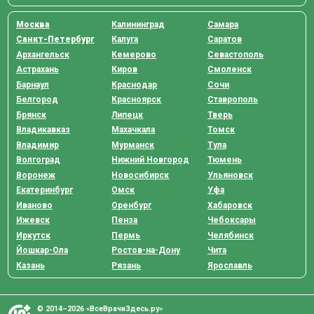
Москва
Калининград
Самара
Санкт-Петербург
Калуга
Саратов
Архангельск
Кемерово
Севастополь
Астрахань
Киров
Смоленск
Барнаул
Краснодар
Сочи
Белгород
Красноярск
Ставрополь
Брянск
Липецк
Тверь
Владикавказ
Махачкала
Томск
Владимир
Мурманск
Тула
Волгоград
Нижний Новгород
Тюмень
Воронеж
Новосибирск
Ульяновск
Екатеринбург
Омск
Уфа
Иваново
Оренбург
Хабаровск
Ижевск
Пенза
Чебоксары
Иркутск
Пермь
Челябинск
Йошкар-Ола
Ростов-на-Дону
Чита
Казань
Рязань
Ярославль
© 2014–2026 «ВсеВрачиЗдесь.ру»