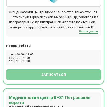
Скандинавский Центр Здоровья на метро Авиамоторная
― это амбулаторно-поликлинический центр, собственная
лаборатория, центр интегральной и восстановительной
медицины и круглосуточный клинический госпиталь. В
Читать далее
центре осуществляется полный комплекс услуг по
лечению пациентов: диагностика, лечение,
восстановление.Прием ведут более 550 специалистов по
Режим работы:
47 медицинским направлениям. Приём осуществляется
по предварительной записи. На территории центра есть
пн-пт 08:00 - 21:00
бесплатная парковка для пациентов.
сб 08:00 - 21:00
вс 08:00 - 21:00
ЗАПИСАТЬСЯ
Медицинский центр К+31 Петровские
ворота
Москва, 1-й Колобовский пер., д. 4