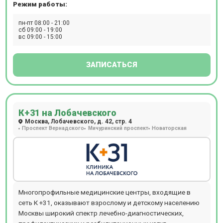
Режим работы:
дом. Новое современное оборудование для проведения
УЗИ, ДС (дуплексное сканирование), рентгена, МРТ, КТ,
пн-пт 08:00 - 21:00
ПЭТ-КТ, бронхоскопии, денситометрии, кольпоскопии,
сб 09:00 - 19:00
вс 09:00 - 15:00
спирометрии, кардиотокографии (КТГ), реовазографии
(РВГ), реоэнцефалографии (РЭГ), ректороманоскопии,
суточного мониторирования АД, Суточного ЭКГ
ЗАПИСАТЬСЯ
мониторирования (по Холтеру).
К+31 на Лобачевского
Москва, Лобачевского, д. 42, стр. 4
Проспект Вернадского
Мичуринский проспект
Новаторская
Многопрофильные медицинские центры, входящие в
сеть К +31, оказывают взрослому и детскому населению
Москвы широкий спектр лечебно-диагностических,