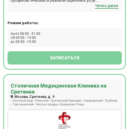
профилактических и реабилитационных услуг.
Читать далее
Обратившись в медцентр К +31, можно получить
консультацию практически любого специалиста:
кардиолога, аллерголога, гинеколога, ревматолога,
Режим работы:
уролога, гастроэнтеролога, ортопеда, невролога,
стоматолога, эндокринолога и многих других узких
пн-пт 08:00 - 21:00
специалистов.
сб 09:00 - 19:00
вс 09:00 - 19:00
ЗАПИСАТЬСЯ
Столичная Медицинская Клиника на
Сретенке
Москва, Сретенка, д. 9
Охотный ряд
Рижская
Сретенский бульвар
Сухаревская
Трубная
Тургеневская
Чистые пруды
Ермакова Роща