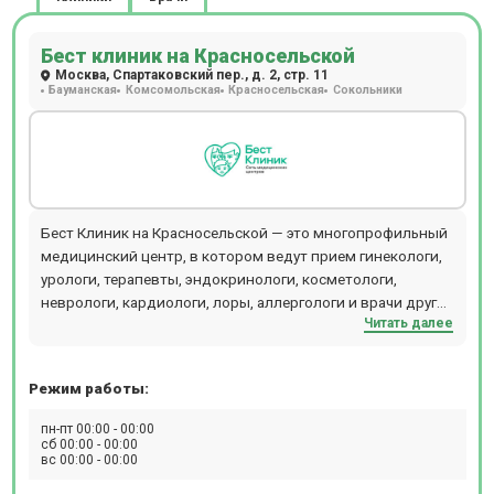
Бест клиник на Красносельской
Москва, Спартаковский пер., д. 2, стр. 11
Бауманская
Комсомольская
Красносельская
Сокольники
Бест Клиник на Красносельской — это многопрофильный
медицинский центр, в котором ведут прием гинекологи,
урологи, терапевты, эндокринологи, косметологи,
неврологи, кардиологи, лоры, аллергологи и врачи других
Читать далее
специальностей. Центр объединяет стационар,
операционный блок, кабинеты лечебного и
консультативного приема, отделения диагностики,
Режим работы:
физиотерапии, косметологии, пластической хирургии,
лабораторию и стоматологии (детскую и взрослую). В
пн-пт 00:00 - 00:00
диагностическом отделении можно пройти КТ, МРТ
сб 00:00 - 00:00
вс 00:00 - 00:00
рентген, разные виды УЗИ, сдать экспресс-анализы
крови. Стоматологи Бест Клиник проводят лечение зубов