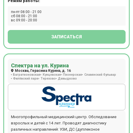
Режим работы:
мониторирование АД, Суточное ЭКГ мониторирование
(по Холтеру), ЭКГ, ЭЭГ, гистероскопию, колоноскопию,
пн-пт 08:00 - 21:00
кольпоскопию, ректороманоскопию, цистоскопию,
сб 08:00 - 21:00
вс 09:00 - 20:00
эзофагогастродуоденоскопия (ЭФГДС). А также, при
необходимости, пройти лабораторную диагностику -
анализы крови, мочи и других биоматериалов. В
ЗАПИСАТЬСЯ
стоматологическом отделении есть отдельный рентген-
кабинет, где также установлен ортопантомограф. Для
удобства наших пациентов врачи могут выехать на дом к
пациенту. Также доступны услуги медицинской сестры на
Спектра на ул. Курина
дому, лабораторная диагностика и даже УЗИ на дому.
Москва, Герасима Курина, д. 16
Багратионовская
Кунцевская
Пионерская
Славянский бульвар
Филёвский парк
Терехово
Давыдково
Многопрофильный медицинский центр. Обследование
взрослых и детей с 14 лет. Проводят диагностику
различных направлений: УЗИ, ДС (дуплексное