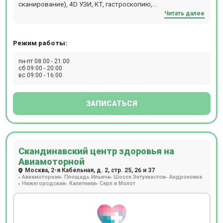
сканирование), 4D УЗИ, КТ, гастроскопию,
Читать далее
денситометрию, рентген, суточное ЭКГ
мониторирование (по Холтеру), суточное
мониторирование АД, ЭКГ, ЭЭГ, цистоскопию,
Режим работы:
спирометрию, гистероскопию, колоноскопию, ЭФГДС,
ЭХОКГ. В клинике «Спектра» процедура компьютерная
пн-пт 08:00 - 21:00
томография выполняется на томографе GE Brivo CT385.
сб 09:00 - 20:00
вс 09:00 - 16:00
Обследование можно пройти с контрастированием и без
него. Расположен в 5 мин. ходьбы от станции м.
Славянский бульвар.
ЗАПИСАТЬСЯ
Скандинавский центр здоровья на
Авиамоторной
Москва, 2-я Кабельная, д. 2, стр. 25, 26 и 37
Авиамоторная
Площадь Ильича
Шоссе Энтузиастов
Андроновка
Нижегородская
Калитники
Серп и Молот