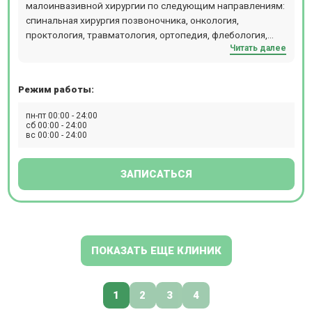
малоинвазивной хирургии по следующим направлениям:
спинальная хирургия позвоночника, онкология,
проктология, травматология, ортопедия, флебология,
Читать далее
гинекология, урология, маммология. Обладает новейшей
диагностической базой экспертного класса включая МРТ,
КТ, УЗИ, рентген, гастро-колоноскопию. МРТ
Режим работы:
исследования проводятся пациентам с весом до 220 кг.
Проводит КТ и рентген детям от 6 лет. При проведении
пн-пт 00:00 - 24:00
КТ и рентгена детям необходимо направление от врача.
сб 00:00 - 24:00
вс 00:00 - 24:00
При проведении МРТ исследований под наркозом и при
проведении МРТ и КТ исследований с контрастом
необходимо предварительно согласовать день и время с
ЗАПИСАТЬСЯ
колл-центром клиники по телефону.
ПОКАЗАТЬ ЕЩЕ КЛИНИК
1
2
3
4