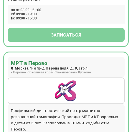
дом. Новое современное оборудование для проведения
УЗИ, ДС (дуплексное сканирование), рентгена, МРТ, КТ,
пн-пт 08:00 - 21:00
ПЭТ-КТ, бронхоскопии, денситометрии, кольпоскопии,
сб 09:00 - 19:00
вс 09:00 - 15:00
спирометрии, кардиотокографии (КТГ), реовазографии
(РВГ), реоэнцефалографии (РЭГ), ректороманоскопии,
суточного мониторирования АД, Суточного ЭКГ
ЗАПИСАТЬСЯ
мониторирования (по Холтеру).
МРТ в Перово
Москва, 1-й пр-д Перова поля, д. 9, стр.1
Перово
Соколиная гора
Стахановская
Кусково
Профильный диагностический центр магнитно-
резонансной томографии. Проводит МРТ и КТ взрослых
и детей от 5 лет. Расположен в 10 мин. ходьбы от м.
Перово.