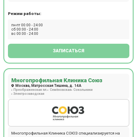
следующие виды диагностик: УЗИ, ЭКГ, ЭХОКГ, ЭЭГ,
рентген, гастроскопия, кардиотокография (КТГ), биопсия,
Режим работы:
спирометрия, 3D УЗИ, 4D УЗИ, ДС (дуплексное
сканирование), денситометрия, суточное
пн-пт 00:00 - 24:00
мониторирование АД, суточное ЭКГ мониторирование
сб 00:00 - 24:00
вс 00:00 - 24:00
(по Холтеру), бронхоскопия.
ЗАПИСАТЬСЯ
Многопрофильная Клиника Союз
Москва, Матросская Тишина, д. 14А
Преображенская пл.
Семёновская
Сокольники
Электрозаводская
Многопрофильная Клиника СОЮЗ специализируется на