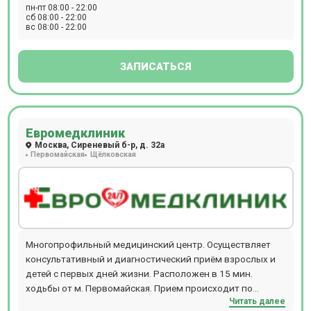
возможность пройти исследование с
пн-пт 08:00 - 22:00
контрастированием.
сб 08:00 - 22:00
вс 08:00 - 22:00
ЗАПИСАТЬСЯ
Евромедклиник
Москва, Сиреневый б-р, д. 32а
Первомайская
Щёлковская
Многопрофильный медицинский центр. Осуществляет
консультативный и диагностический приём взрослых и
детей с первых дней жизни. Расположен в 15 мин.
ходьбы от м. Первомайская. Прием происходит по
Читать далее
предварительной записи. В клинике предоставлены