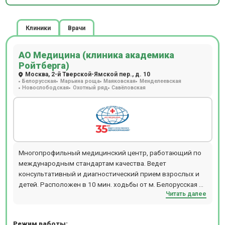
Клиники
Врачи
АО Медицина (клиника академика
Ройтберга)
Москва, 2-й Тверской-Ямской пер., д. 10
Белорусская
Марьина роща
Маяковская
Менделеевская
Новослободская
Охотный ряд
Савёловская
Многопрофильный медицинский центр, работающий по
международным стандартам качества. Ведет
консультативный и диагностический прием взрослых и
детей. Расположен в 10 мин. ходьбы от м. Белорусская и
Читать далее
м. Маяковская. В клинике работают более 100
специалистов по направлениям гастроэнтерологии,
урологии, гинекологии и т.д. Возможен вызов врача на
Режим работы: