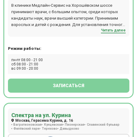
В клинике Медлайн-Сервис на Хорошёвском шоссе
принимают врачи, с большим опытом, среди которых
кандидаты наук, врачи высшей категории. Принимаем
взрослых и детей с рождения. Для установления точного
Читать далее
диагноза есть возможность пройти диагностику: УЗИ, ДС
(дуплексное сканирование), 3D УЗИ, 4D УЗИ,
гастроскопию, ЭХОКГ, рентген, спирометрию, суточное
Режим работы:
мониторирование АД, Суточное ЭКГ мониторирование
(по Холтеру), ЭКГ, ЭЭГ, гистероскопию, колоноскопию,
пн-пт 08:00 - 21:00
кольпоскопию, ректороманоскопию, цистоскопию,
сб 08:00 - 21:00
вс 09:00 - 20:00
эзофагогастродуоденоскопия (ЭФГДС). А также, при
необходимости, пройти лабораторную диагностику -
анализы крови, мочи и других биоматериалов. В
ЗАПИСАТЬСЯ
стоматологическом отделении есть отдельный рентген-
кабинет, где также установлен ортопантомограф. Для
удобства наших пациентов врачи могут выехать на дом к
пациенту. Также доступны услуги медицинской сестры на
Спектра на ул. Курина
дому, лабораторная диагностика и даже УЗИ на дому.
Москва, Герасима Курина, д. 16
Багратионовская
Кунцевская
Пионерская
Славянский бульвар
Филёвский парк
Терехово
Давыдково