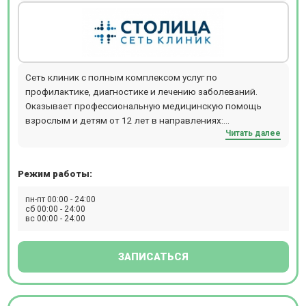
Сеть клиник с полным комплексом услуг по
профилактике, диагностике и лечению заболеваний.
Оказывает профессиональную медицинскую помощь
взрослым и детям от 12 лет в направлениях:
Читать далее
стоматологии, неврологии, урологии,
дерматокосметологии, отоларингологии, кардиологии,
гинекологии, гравитационной хирургии крови и др.
Режим работы:
Круглосуточно проводит МРТ и КТ-обследования.
Предлагает специализированные программы и годовые
пн-пт 00:00 - 24:00
абонементы. Прием по записи. Расположение: м.
сб 00:00 - 24:00
вс 00:00 - 24:00
Бабушкинская, 5 минут езды (автобус № 181, 696;
маршрутка № 181м, 482м).
ЗАПИСАТЬСЯ