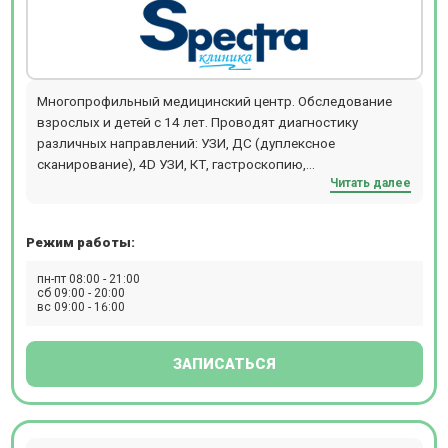
Многопрофильный медицинский центр. Обследование
взрослых и детей с 14 лет. Проводят диагностику
различных направлений: УЗИ, ДС (дуплексное
сканирование), 4D УЗИ, КТ, гастроскопию,
Читать далее
денситометрию, рентген, суточное ЭКГ
мониторирование (по Холтеру), суточное
мониторирование АД, ЭКГ, ЭЭГ, цистоскопию,
Режим работы:
спирометрию, гистероскопию, колоноскопию, ЭФГДС,
ЭХОКГ. В клинике «Спектра» процедура компьютерная
пн-пт 08:00 - 21:00
томография выполняется на томографе GE Brivo CT385.
сб 09:00 - 20:00
вс 09:00 - 16:00
Обследование можно пройти с контрастированием и без
него. Расположен в 5 мин. ходьбы от станции м.
Славянский бульвар.
ЗАПИСАТЬСЯ