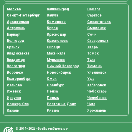
Москва
Калининград
Самара
Санкт-Петербург
Калуга
Саратов
Архангельск
Кемерово
Севастополь
Астрахань
Киров
Смоленск
Барнаул
Краснодар
Сочи
Белгород
Красноярск
Ставрополь
Брянск
Липецк
Тверь
Владикавказ
Махачкала
Томск
Владимир
Мурманск
Тула
Волгоград
Нижний Новгород
Тюмень
Воронеж
Новосибирск
Ульяновск
Екатеринбург
Омск
Уфа
Иваново
Оренбург
Хабаровск
Ижевск
Пенза
Чебоксары
Иркутск
Пермь
Челябинск
Йошкар-Ола
Ростов-на-Дону
Чита
Казань
Рязань
Ярославль
© 2014–2026 «ВсеВрачиЗдесь.ру»