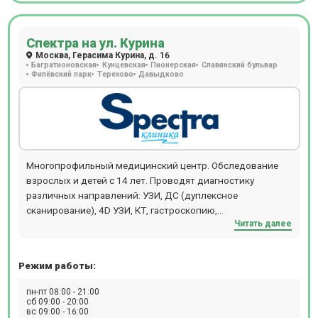
удобства наших пациентов врачи могут выехать на дом к
пациенту. Также доступны услуги медицинской сестры на
Спектра на ул. Курина
дому, лабораторная диагностика и даже УЗИ на дому.
Москва, Герасима Курина, д. 16
Багратионовская
Кунцевская
Пионерская
Славянский бульвар
Филёвский парк
Терехово
Давыдково
Многопрофильный медицинский центр. Обследование
взрослых и детей с 14 лет. Проводят диагностику
различных направлений: УЗИ, ДС (дуплексное
сканирование), 4D УЗИ, КТ, гастроскопию,
Читать далее
денситометрию, рентген, суточное ЭКГ
мониторирование (по Холтеру), суточное
мониторирование АД, ЭКГ, ЭЭГ, цистоскопию,
Режим работы:
спирометрию, гистероскопию, колоноскопию, ЭФГДС,
ЭХОКГ. В клинике «Спектра» процедура компьютерная
пн-пт 08:00 - 21:00
томография выполняется на томографе GE Brivo CT385.
сб 09:00 - 20:00
вс 09:00 - 16:00
Обследование можно пройти с контрастированием и без