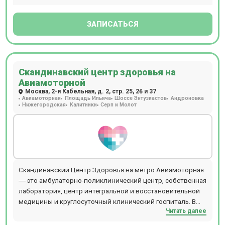
него. Расположен в 5 мин. ходьбы от станции м.
Славянский бульвар.
ЗАПИСАТЬСЯ
Скандинавский центр здоровья на
Авиамоторной
Москва, 2-я Кабельная, д. 2, стр. 25, 26 и 37
Авиамоторная
Площадь Ильича
Шоссе Энтузиастов
Андроновка
Нижегородская
Калитники
Серп и Молот
Скандинавский Центр Здоровья на метро Авиамоторная
― это амбулаторно-поликлинический центр, собственная
лаборатория, центр интегральной и восстановительной
медицины и круглосуточный клинический госпиталь. В
Читать далее
центре осуществляется полный комплекс услуг по
лечению пациентов: диагностика, лечение,