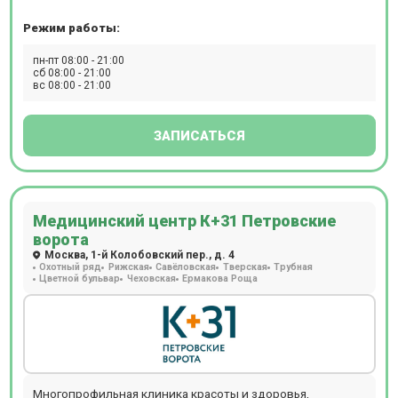
восстановление.Прием ведут более 550 специалистов по
Режим работы:
47 медицинским направлениям. Приём осуществляется
по предварительной записи. На территории центра есть
пн-пт 08:00 - 21:00
бесплатная парковка для пациентов.
сб 08:00 - 21:00
вс 08:00 - 21:00
ЗАПИСАТЬСЯ
Медицинский центр К+31 Петровские
ворота
Москва, 1-й Колобовский пер., д. 4
Охотный ряд
Рижская
Савёловская
Тверская
Трубная
Цветной бульвар
Чеховская
Ермакова Роща
Многопрофильная клиника красоты и здоровья,