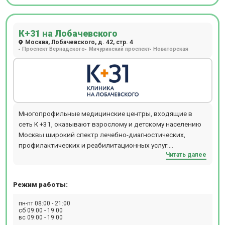
К+31 на Лобачевского
Москва, Лобачевского, д. 42, стр. 4
Проспект Вернадского
Мичуринский проспект
Новаторская
Многопрофильные медицинские центры, входящие в
сеть К +31, оказывают взрослому и детскому населению
Москвы широкий спектр лечебно-диагностических,
профилактических и реабилитационных услуг.
Читать далее
Обратившись в медцентр К +31, можно получить
консультацию практически любого специалиста:
кардиолога, аллерголога, гинеколога, ревматолога,
Режим работы:
уролога, гастроэнтеролога, ортопеда, невролога,
стоматолога, эндокринолога и многих других узких
пн-пт 08:00 - 21:00
специалистов.
сб 09:00 - 19:00
вс 09:00 - 19:00