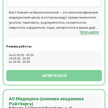
Бест Клиник на Красносельской — это многопрофильный
медицинский центр, в котором ведут прием гинекологи,
урологи, терапевты, эндокринологи, косметологи,
неврологи, кардиологи, лоры, аллергологи и врачи других
Читать далее
специальностей. Центр объединяет стационар,
операционный блок, кабинеты лечебного и
консультативного приема, отделения диагностики,
Режим работы:
физиотерапии, косметологии, пластической хирургии,
лабораторию и стоматологии (детскую и взрослую). В
пн-пт 00:00 - 00:00
диагностическом отделении можно пройти КТ, МРТ
сб 00:00 - 00:00
вс 00:00 - 00:00
рентген, разные виды УЗИ, сдать экспресс-анализы
крови. Стоматологи Бест Клиник проводят лечение зубов
под микроскопом и во сне. Хирурги используют
ЗАПИСАТЬСЯ
оборудование - аппарат ИВЛ Dixion, LigaSure, PLASMAJET,
хирургическая рентгеновская система С-дуга,
лапароскопическая стойка Karl Storz, лапароскопическая
3D-стойка Olympus, наркозный аппарат Draeger.
АО Медицина (клиника академика
Компьютерная томография проводится на томографе
Ройтберга)
SIEMENS SOMATOM go.Up. Магнитно-резонансная