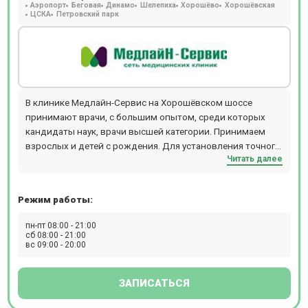
Аэропорт
Беговая
Динамо
Шелепиха
Хорошёво
Хорошёвская
ЦСКА
Петровский парк
В клинике Медлайн-Сервис на Хорошёвском шоссе
принимают врачи, с большим опытом, среди которых
кандидаты наук, врачи высшей категории. Принимаем
взрослых и детей с рождения. Для установления точного
Читать далее
диагноза есть возможность пройти диагностику: УЗИ, ДС
(дуплексное сканирование), 3D УЗИ, 4D УЗИ,
гастроскопию, ЭХОКГ, рентген, спирометрию, суточное
Режим работы:
мониторирование АД, Суточное ЭКГ мониторирование
(по Холтеру), ЭКГ, ЭЭГ, гистероскопию, колоноскопию,
пн-пт 08:00 - 21:00
кольпоскопию, ректороманоскопию, цистоскопию,
сб 08:00 - 21:00
вс 09:00 - 20:00
эзофагогастродуоденоскопия (ЭФГДС). А также, при
необходимости, пройти лабораторную диагностику -
анализы крови, мочи и других биоматериалов. В
ЗАПИСАТЬСЯ
стоматологическом отделении есть отдельный рентген-
кабинет, где также установлен ортопантомограф. Для