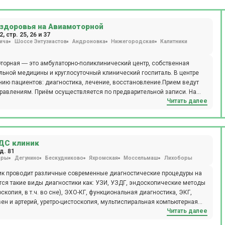
здоровья на Авиамоторной
, стр. 25, 26 и 37
ича
Шоссе Энтузиастов
Андроновка
Нижегородская
Калитники
торная ― это амбулаторно-поликлинический центр, собственная
ельной медицины и круглосуточный клинический госпиталь. В центре
нию пациентов: диагностика, лечение, восстановление.Прием ведут
равлениям. Приём осуществляется по предварительной записи. На
Читать далее
 пациентов.
ДС клиник
д. 81
оры
Дегунино
Бескудниково
Яхромская
Моссельмаш
Лихоборы
к проводит различные современные диагностические процедуры на
ятся такие виды диагностики как: УЗИ, УЗДГ, эндоскопические методы
опия, в т.ч. во сне), ЭХО-КГ, функциональная диагностика, ЭКГ,
вен и артерий, уретро-цистоскопия, мультиспиральная компьютерная
Читать далее
ированием. Лаборатория, позволяющая проводить исследования: от
к же Центр оснащён оперблоком, стационаром круглосуточного