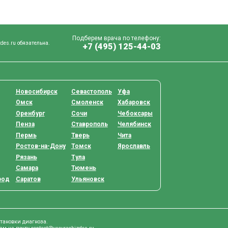
Подберем врача по телефону:
des.ru обязательна.
+7 (495) 125-44-03
Новосибирск
Севастополь
Уфа
Омск
Смоленск
Хабаровск
Оренбург
Сочи
Чебоксары
Пенза
Ставрополь
Челябинск
Пермь
Тверь
Чита
Ростов-на-Дону
Томск
Ярославль
Рязань
Тула
Самара
Тюмень
род
Саратов
Ульяновск
становки диагноза.