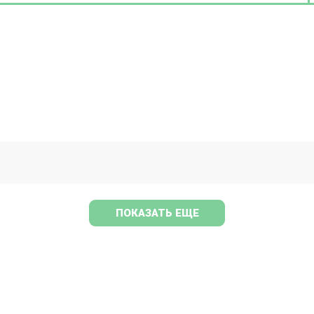
ествляется лечение и имплантация зубов любой сложности в т.ч. под
ПОКАЗАТЬ ЕЩЕ