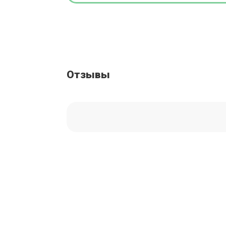
пребывания, отделением стоматологии, где осущ
наркозом.
Отзывы