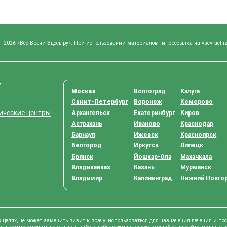
—2026 «Все Врачи Здесь.ру». При использовании материалов гиперссылка на vsevrachiz
у
Москва
Волгоград
Калуга
Санкт-Петербург
Воронеж
Кемерово
тические центры
Архангельск
Екатеринбург
Киров
Астрахань
Иваново
Краснодар
Барнаул
Ижевск
Красноярск
Белгород
Иркутск
Липецк
Брянск
Йошкар-Ола
Махачкала
Владикавказ
Казань
Мурманск
Владимир
Калининград
Нижний Новго
целях, не может заменить визит к врачу, использоваться для назначения лечения и по