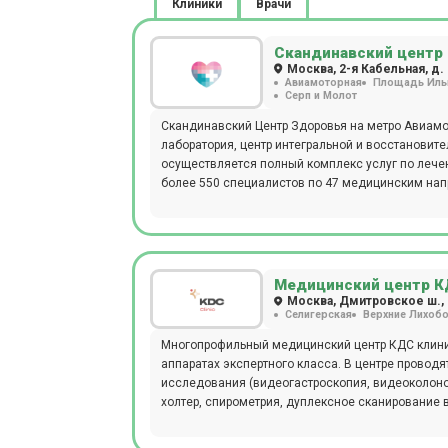
Клиники
Врачи
Скандинавский центр 
Москва, 2-я Кабельная, д. 2
Авиамоторная
Площадь Иль
Серп и Молот
Скандинавский Центр Здоровья на метро Авиамо
лаборатория, центр интегральной и восстановит
осуществляется полный комплекс услуг по лече
более 550 специалистов по 47 медицинским нап
территории центра есть бесплатная парковка для
Медицинский центр К
Москва, Дмитровское ш., 
Селигерская
Верхние Лихоб
Многопрофильный медицинский центр КДС клини
аппаратах экспертного класса. В центре провод
исследования (видеогастроскопия, видеоколоноск
холтер, спирометрия, дуплексное сканирование 
томография (КТ) всех органов в т.ч. с контраст
общеклинических до генетических анализов. Та