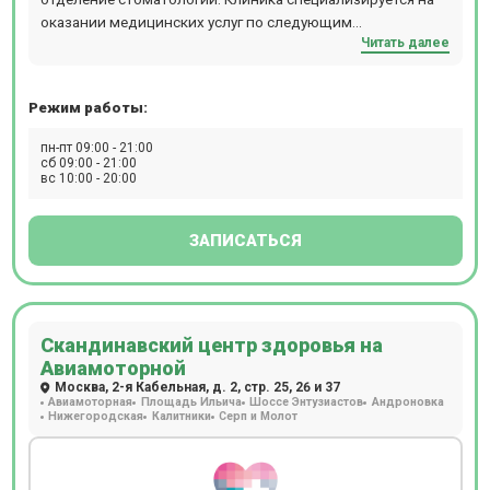
получить современный протокол лечения. Врачи
оказании медицинских услуг по следующим
составляют схемы лечения, опираясь на анамнез,
Читать далее
направлениям: диагностика и лечение. КТ, УЗИ,
возраст, пол, антропометрические показатели и другие
эндоскопия, все виды анализов. В клинике ведут прием
факторы, совокупно присутствующие в каждом
врачи высшей квалификации.
отдельном случае. Пациентам доступны годовые
Режим работы:
программы диспансеризации, рассчитанные на
определенные возрастные категории – от
пн-пт 09:00 - 21:00
сб 09:00 - 21:00
новорожденных до пожилых людей. Полное
вс 10:00 - 20:00
поликлиническое обслуживание, предлагаемое клиникой
Семейная у м. Университет, особенно актуально для
семей: здесь получит помощь каждый, от мала до
ЗАПИСАТЬСЯ
велика.
Скандинавский центр здоровья на
Авиамоторной
Москва, 2-я Кабельная, д. 2, стр. 25, 26 и 37
Авиамоторная
Площадь Ильича
Шоссе Энтузиастов
Андроновка
Нижегородская
Калитники
Серп и Молот