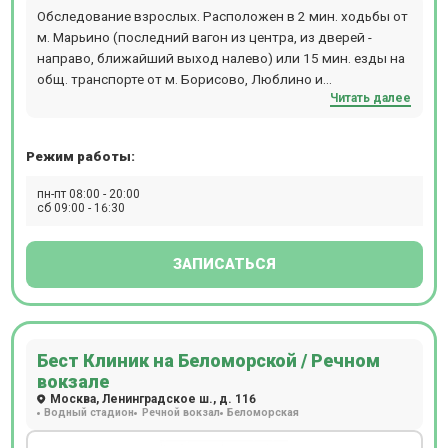
GentlemaxPRO, аппарат Morpheus 8, установку HydraFacial,
Обследование взрослых. Расположен в 2 мин. ходьбы от
Lumenis M22. МРТ в клинике на Красносельской работает
м. Марьино (последний вагон из центра, из дверей -
24/7
направо, ближайший выход налево) или 15 мин. езды на
общ. транспорте от м. Борисово, Люблино и
Читать далее
Шипиловская. Прием происходит по предварительной
записи.
Режим работы:
пн-пт 08:00 - 20:00
сб 09:00 - 16:30
ЗАПИСАТЬСЯ
Бест Клиник на Беломорской / Речном
вокзале
Москва, Ленинградское ш., д. 116
Водный стадион
Речной вокзал
Беломорская