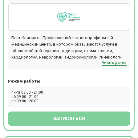
Бест Клиник на Профсоюзной – многопрофильный
медицинский центр, в котором оказываются услуги в
области общей терапии, педиатрии, стоматологии,
кардиологии, неврологии, эндокринологии, гинекологии,
Читать далее
урологии, косметологии и других направлений. В
диагностическом отделении клиники присутствует
оборудование для проведения инструментальных
Режим работы:
исследований – УЗИ, допплерографии, рентгенографии,
КТ. Здесь можно пройти гастроскопию и колоноскопию
пн-пт 08:00 - 21:00
во сне. На территории центра расположена лаборатория,
сб 09:00 - 21:00
вс 09:00 - 20:00
в которой выполняют свыше 200 анализов. Женщинам
доступны программы ведения беременности,
составленные в соответствии со стандартами
ЗАПИСАТЬСЯ
Минздрава РФ и дополненные рекомендациями ВОЗ.
Косметологи клиники работают на оборудовании
(лазеры CandelaCO2RE и GentlemaxPRO, аппарат Morpheus