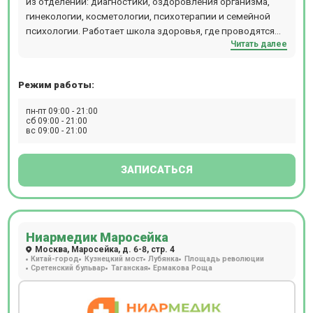
из отделений: диагностики, оздоровления организма,
гинекологии, косметологии, психотерапии и семейной
психологии. Работает школа здоровья, где проводятся
Читать далее
различные тренинги и занятия по йоге и цигун. Клиника
расположена на территории жилого комплекса Долина
Грез в районе Крылатское. Перед клиникой охраняемая
Режим работы:
парковка.
пн-пт 09:00 - 21:00
сб 09:00 - 21:00
вс 09:00 - 21:00
ЗАПИСАТЬСЯ
Ниармедик Маросейка
Москва, Маросейка, д. 6-8, стр. 4
Китай-город
Кузнецкий мост
Лубянка
Площадь революции
Сретенский бульвар
Таганская
Ермакова Роща