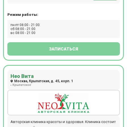
отдельном случае. Полное поликлиническое
отделения флебологии, гастроэнтерологии,
обслуживание, предлагаемое клиникой Семейная у м.
эндокринологии, проктологии, гинекологии, урологии,
Измайловской, особенно актуально для семей: здесь
Режим работы:
неврологии и другие.
получит помощь каждый, от мала до велика.
пн-пт 08:00 - 21:00
сб 08:00 - 21:00
вс 08:00 - 21:00
ЗАПИСАТЬСЯ
Нео Вита
Москва, Крылатская, д. 45, корп. 1
Крылатское
Авторская клиника красоты и здоровья. Клиника состоит