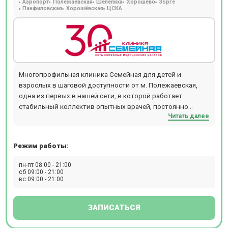
Аэропорт
Полежаевская
Шелепиха
Хорошёво
Зорге
Панфиловская
Хорошёвская
ЦСКА
Многопрофильная клиника Семейная для детей и
взрослых в шаговой доступности от м. Полежаевская,
одна из первых в нашей сети, в которой работает
стабильный коллектив опытных врачей, постоянно
Читать далее
совершенствующих свою квалификацию, с большим
количеством смежных специальностей. Консультативно-
диагностическое отделение представлено широким
Режим работы:
спектром направлений лечения: гинекология (ведение
беременности, проведение КТГ у беременных),
пн-пт 08:00 - 21:00
аллергология (кожные пробы, специфическая терапия),
сб 09:00 - 21:00
вс 09:00 - 21:00
дерматология и косметология (аппаратные и
инъекционные методики), хирургия и онкология/
маммология (дерматоскопия, пункции образований
ЗАПИСАТЬСЯ
кожи, лимфоузлов, щитовидной железы, молочной
железы), травматология-ортопедия (иммобилизация