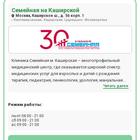
8, установка HydraFacial, аппарат Lumenis M22 и др.).
Семейная на Каширской
Москва, Каширское ш., д. 56 корп. 1
Кантемировская
Каширская
Царицыно
Москворечье
Клиника Семейная м. Каширская – многопрофильный
медицинский центр, где оказывается широкий спектр
медицинских услуг для взрослых и детей с рождения:
терапия, педиатрия, гинекология, урология, мануальная
Читать далее
терапия, дерматология, флебология, проктология,
гастроэнтерология, кардиология, хирургия,
офтальмология, маммология, аллергология,
Режим работы:
физиотерапия и т.д. В отделении проводятся следующие
виды диагностических мероприятий: эндоскопия, УЗИ,
пн-пт 08:00 - 21:00
ЭКГ, эхокардиография, биопсия, допплерография,
сб 09:00 - 21:00
вс 09:00 - 21:00
ректороманоскопия, суточное мониторирование
артериального давления, фарингоскопия, ПЦР, БАК, ИФА,
профессиональный непрерывный мониторинг глюкозы i-