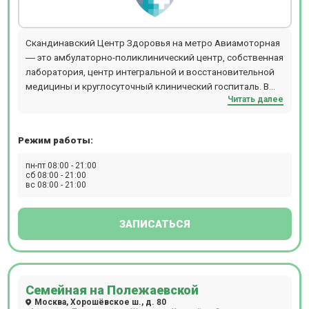
Скандинавский Центр Здоровья на метро Авиамоторная
― это амбулаторно-поликлинический центр, собственная
лаборатория, центр интегральной и восстановительной
медицины и круглосуточный клинический госпиталь. В
Читать далее
центре осуществляется полный комплекс услуг по
лечению пациентов: диагностика, лечение,
восстановление.Прием ведут более 550 специалистов по
Режим работы:
47 медицинским направлениям. Приём осуществляется
по предварительной записи. На территории центра есть
пн-пт 08:00 - 21:00
бесплатная парковка для пациентов.
сб 08:00 - 21:00
вс 08:00 - 21:00
ЗАПИСАТЬСЯ
Семейная на Полежаевской
Москва, Хорошёвское ш., д. 80