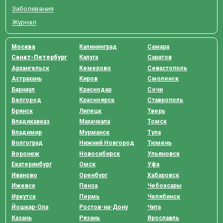
Заболевания
Журнал
Москва
Калининград
Самара
Санкт-Петербург
Калуга
Саратов
Архангельск
Кемерово
Севастополь
Астрахань
Киров
Смоленск
Барнаул
Краснодар
Сочи
Белгород
Красноярск
Ставрополь
Брянск
Липецк
Тверь
Владикавказ
Махачкала
Томск
Владимир
Мурманск
Тула
Волгоград
Нижний Новгород
Тюмень
Воронеж
Новосибирск
Ульяновск
Екатеринбург
Омск
Уфа
Иваново
Оренбург
Хабаровск
Ижевск
Пенза
Чебоксары
Иркутск
Пермь
Челябинск
Йошкар-Ола
Ростов-на-Дону
Чита
Казань
Рязань
Ярославль