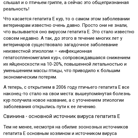
слышал и о птичьем гриппе, а сейчас это общепризнанная
реальность!
Что касается гепатита Е кур, то о самом этом заболевании
ветеринарам известно очень давно. Просто они не знали,
что вызывается оно вирусом гепатита Е. Это стало известно
совсем недавно. А так, до этого в течение многих лет у
ветеринаров существовало загадочное заболевание
неизвестной этиологии – «инфекционная
гепатоспленомегалия кур», сопровождавшаяся снижением
их яйценоскости на 10-20%, повышенной летальностью и
уменьшением массы птицы, что приводило к большим
экономическим потерям.
А теперь, с открытием в 2006 году птичьего гепатита Е все
наконец-то стало на свои места: вышеупомянутая болезнь
кур получила новое название, а с уточнением этиологии
заболевания открылись пути к ее лечению.
Свинина - основной источник вируса гепатита Е
Тем не менее, несмотря на обилие зоонозных источников
гепатита Е основным хозяином и источником вируса