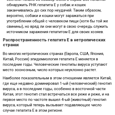
обнаружить РНК гепатита Е у собак и кошек
заканчивались до сих пор неудачей. Таким образом,
вероятно, собаки и кошки могут заражаться при
употреблении общей с человеком пищи (хотя бы той же
свинины), но вряд ли они могут в свою очередь служить
источником заражения гепатитом Е для своих хозяев.
Распространенность гепатита Е в нетропических
странах
Во многих нетропических странах (Европа, США, Япония,
Китай, Россия) эпидемиология гепатита Е меняется в
последние годы. Человеческие генотипы вируса уступают
место зоонозным, число которых неуклонно растет.
Наиболее показательным в этом отношении является Китай,
где еще недавно доминировал 1-ый (человеческий) генотип
вируса, а в последние годы, особенно в восточной части
Китая, этот генотип стал встречаться все реже и реже, и на
первое место по частоте вышел 4-ый (животный) генотип
вируса, который теперь вызывает подавляющее число
случае гепатита Е в этом регионе.