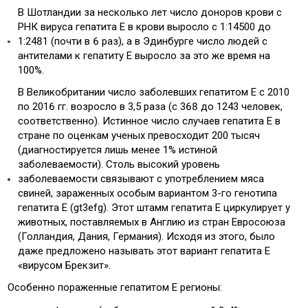
В Шотландии за несколько лет число доноров крови с
РНК вируса гепатита Е в крови выросло с 1:14500 до
1:2481 (почти в 6 раз), а в Эдинбурге число людей с
антителами к гепатиту Е выросло за это же время на
100%.
В Великобритании число заболевших гепатитом Е с 2010
по 2016 гг. возросло в 3,5 раза (с 368 до 1243 человек,
соответственно). Истинное число случаев гепатита Е в
стране по оценкам ученых превосходит 200 тысяч
(диагностируется лишь менее 1% истиной
заболеваемости). Столь высокий уровень
заболеваемости связывают с употреблением мяса
свиней, зараженных особым вариантом 3-го генотипа
гепатита Е (gt3efg). Этот штамм гепатита Е циркулирует у
животных, поставляемых в Англию из стран Евросоюза
(Голландия, Дания, Германия). Исходя из этого, было
даже предложено называть этот вариант гепатита Е
«вирусом Брекзит».
Особенно пораженные гепатитом Е регионы: