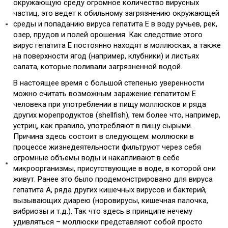
окружающую среду огромное количество вирусных
частиц, это ведет к обильному загрязнению окружающей
среды и попаданию вируса гепатита Е в воду ручьев, рек,
озер, прудов и полей орошения. Как следствие этого
вирус гепатита Е постоянно находят в моллюсках, а также
на поверхности ягод (например, клубники) и листьях
салата, которые поливали загрязненной водой.
В настоящее время с большой степенью уверенности
можно считать возможным заражение гепатитом Е
человека при употреблении в пищу моллюсков и ряда
других морепродуктов (shellfish), тем более что, например,
устриц, как правило, употребляют в пищу сырыми.
Причина здесь состоит в следующем: моллюски в
процессе жизнедеятельности фильтруют через себя
огромные объемы воды и накапливают в себе
микроорганизмы, присутствующие в воде, в которой они
живут. Ранее это было продемонстрировано для вируса
гепатита А, ряда других кишечных вирусов и бактерий,
вызывающих диарею (норовирусы, кишечная палочка,
вибриозы и т.д.). Так что здесь в принципе нечему
удивляться – моллюски представляют собой просто