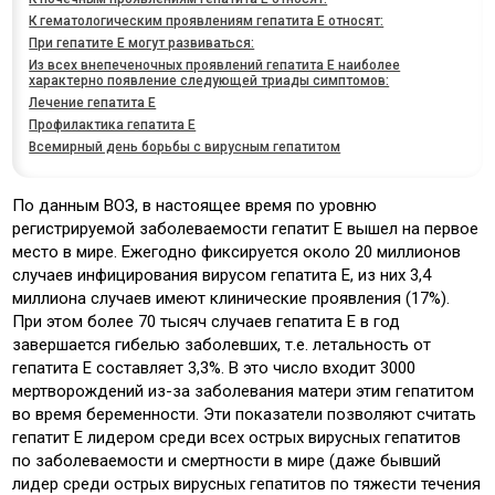
К гематологическим проявлениям гепатита Е относят:
При гепатите Е могут развиваться:
Из всех внепеченочных проявлений гепатита Е наиболее
характерно появление следующей триады симптомов:
Лечение гепатита Е
Профилактика гепатита Е
Всемирный день борьбы с вирусным гепатитом
По данным ВОЗ, в настоящее время по уровню
регистрируемой заболеваемости гепатит Е вышел на первое
место в мире. Ежегодно фиксируется около 20 миллионов
случаев инфицирования вирусом гепатита Е, из них 3,4
миллиона случаев имеют клинические проявления (17%).
При этом более 70 тысяч случаев гепатита Е в год
завершается гибелью заболевших, т.е. летальность от
гепатита Е составляет 3,3%. В это число входит 3000
мертворождений из-за заболевания матери этим гепатитом
во время беременности. Эти показатели позволяют считать
гепатит Е лидером среди всех острых вирусных гепатитов
по заболеваемости и смертности в мире (даже бывший
лидер среди острых вирусных гепатитов по тяжести течения