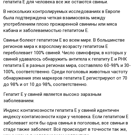
гепатита Е для человека все же остаются свиньи.
В нескольких контролируемых исследованиях в Европе
была подтверждена четкая взаимосвязь между
употреблением плохо прожаренной свинины или мяса
кабана и заболеваемостью гепатитом Е.
Свиньи болеют гепатитом Е во всем мире. В большинстве
регионов мира к взрослому возрасту гепатитом Е
переболевает 100% свиней. Число свиноферм, в которых у
свиней удавалось обнаружить антитела к гепатиту Е и РНК
гепатита Е в разных регионах мира, составляло 60-98% и 30-
100%, соответственно. Среди поголовья животных частоту
обнаружения этих маркеров гепатита Е регистрируют от 70
до 98% и от 10 до 98%, соответственно.
Гепатит Е у свиней является высоко заразным
заболеванием.
Индекс контагиозности гепатита Е у свиней идентичен
индексу контагиозности кори у человека. Если гепатитом Е
заболевает хотя бы одна свинья в поголовье, все свиньи в
стаде также заболеют. Всё происходит в точности так же,