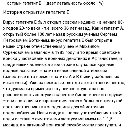
– острый гепатит В – дает летальность около 1%).
История открытия гепатита Е
Вирус гепатита Е был открыт совсем недавно - в начале 80-
х годов 20-го века - т.е. всего 36 лет назад. Как и гепатит А,
открытый более 100 лет назад русским ученым Сергеем
Петровичем Боткиным, вирус гепатита Е был открыт в
нашей стране отечественным ученым Михаилом
Суреновичем Балаяном в 1983 году. В то время советские
войска участвовали в военных действиях в Афганистане, и
среди наших военных в этой стране случались крупные
водные вспышки гепатита невыясненной этиологии
(известные в то время гепатиты А и В были у заболевших
исключены). Уже за несколько лет до этого стало известно,
что душманы применяют эту неизвестную для нас
разновидность желтухи в качестве биологического оружия
– они заставляли испражниться своего больного желтухой
соотечественника в колодец или другой источник
водоснабжения. Наши солдаты после употребления такой
воды слегали с симптомами желтухи минимум на 1-1,5
месяца, а к активной воинской службе могли приступать и