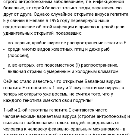
строго антропонозным заболеванием, т.е. инфекционной
болезнью, которой болеют только люди, заражаясь ею
друг от друга. Однако случайное открытие вируса гепатита
Е у свиней в Непале в 1995 году перевернуло наше
представление об этой инфекции и привело к целой цепи
удивительных открытий, показавших:
во-первых, крайне широкое распространение гепатита Е
среди многих видов животных, птиц и даже рыб
(лососей),
и, во-вторых, его повсеместное (!) распространение,
включая страны с умеренным и холодным климатом.
Сейчас стало известно, что открытые Балаяном вирусы
гепатита Е относятся к 1-ому и 2-ому генотипам вируса, а
теперь их открыто уже восемь, не считая того, что у
каждого генотипа имеются свои подтипы!
1-ый и 2-ой генотипы гепатита Е считаются чисто
человеческими вариантами вируса (строгие антропонозы) и
вызывают заболевания только людей, передаваясь от
человека к человеку фекально-оральным механизмом - в