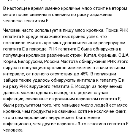
В настоящее время именно кроличье мясо стоит на втором
месте после свинины и оленины по риску заражения
человека гепатитом Е.
Человек часто использует в пищу мясо кролика. Поиск РНК
гепатита Е среди этих животных принес успех, что
позволило считать кролика дополнительным резервуаром
гепатита Е в природе. РНК гепатита Е была обнаружена в
популяции кроликов различных стран: Китая, Франции, США,
Кореи, Белоруссии, России. Частота обнаружения РНК этого
вируса в популяциях кроликов изменяется в значительном
интервале, от полного отсутствия до 45%. В популяции
зайцев также удалось обнаружить антитела к гепатиту Е и
ни разу РНК вирусного гепатита Е. Исходя из полученных
данных, можно сделать вывод, что редкие случаи
инфекции, связанные с кроличьим вариантом гепатита Е,
были результатом того, что меньшее число людей ест мясо
кролика, чем продукты из свинины, хотя не исключен факт,
что и сам «кроличий» вирус может быть менее
инфекционен, чем другие варианты 3-го генотипа гепатита Е
человека.