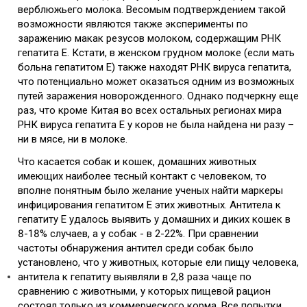
верблюжьего молока. Весомым подтверждением такой
возможности являются также эксперименты по
заражению макак резусов молоком, содержащим РНК
гепатита Е. Кстати, в женском грудном молоке (если мать
больна гепатитом Е) также находят РНК вируса гепатита,
что потенциально может оказаться одним из возможных
путей заражения новорожденного.
Однако подчеркну еще
раз, что кроме Китая во всех остальных регионах мира
РНК вируса гепатита Е у коров не была найдена ни разу –
ни в мясе, ни в молоке.
Что касается собак и кошек, домашних животных
имеющих наиболее тесный контакт с человеком, то
вполне понятным было желание ученых найти маркеры
инфицирования гепатитом Е этих животных. Антитела к
гепатиту Е удалось выявить у домашних и диких кошек в
8-18% случаев, а у собак - в 2-22%. При сравнении
частоты обнаружения антител среди собак было
установлено, что у животных, которые ели пищу человека,
антитела к гепатиту выявляли в 2,8 раза чаще по
сравнению с животными, у которых пищевой рацион
состоял только из коммерческого корма. Все попытки