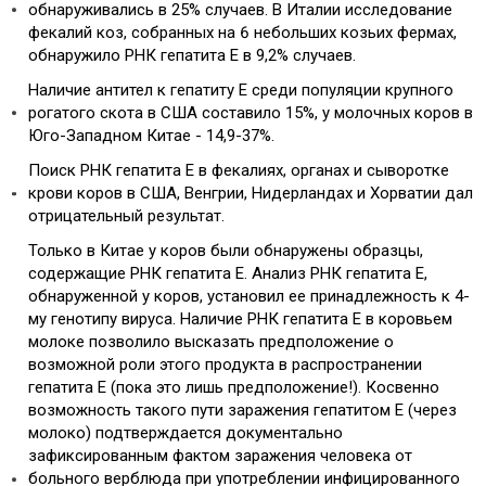
обнаруживались в 25% случаев. В Италии исследование
фекалий коз, собранных на 6 небольших козьих фермах,
обнаружило РНК гепатита Е в 9,2% случаев.
Наличие антител к гепатиту Е среди популяции крупного
рогатого скота в США составило 15%, у молочных коров в
Юго-Западном Китае - 14,9-37%.
Поиск РНК гепатита Е в фекалиях, органах и сыворотке
крови коров в США, Венгрии, Нидерландах и Хорватии дал
отрицательный результат.
Только в Китае у коров были обнаружены образцы,
содержащие РНК гепатита Е. Анализ РНК гепатита Е,
обнаруженной у коров, установил ее принадлежность к 4-
му генотипу вируса. Наличие РНК гепатита Е в коровьем
молоке позволило высказать предположение о
возможной роли этого продукта в распространении
гепатита Е (пока это лишь предположение!). Косвенно
возможность такого пути заражения гепатитом Е (через
молоко) подтверждается документально
зафиксированным фактом заражения человека от
больного верблюда при употреблении инфицированного