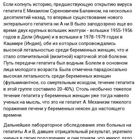
Если копнуть историю, предшествующую открытию вируса
гепатита Е Михаилом Суреновичем Балаяном, на несколько
десятилетий назад, то впервые существование нового
энтерального гепатита ни А ни В было заподозрено еще во
время двух крупных вспышек желтухи - вспышке 1955-1956
годов в Дели (Индия) и в вспышки в 1978-1979 годах в
Кашмире (Индия), обе из которых сопровождались
высокой летальностью среди беременных женщин, что и
стало отличительной (визитной) карточкой этой болезни.
Путь передачи гепатита был водным. Болели в основном
лица молодого возраста. Была отмечена парадоксально
высокая летальность среди беременных женщин
(фульминантное, со смертельным исходом, течение гепатита
в этой группе составило 20-40%). Столь необычно тяжелое
течение гепатита у беременных женщин уже тогда навело
ученых на мысль, что это не гепатит А. Механизм тяжелого
поражения печени у беременных неясен до настоящего
времени.
Дальнейшее лабораторное обследование этих больных на
гепатиты А и В, давшее отрицательный результат, укрепило
ученых в своих подозрениях, и они поняли, что имеют дело