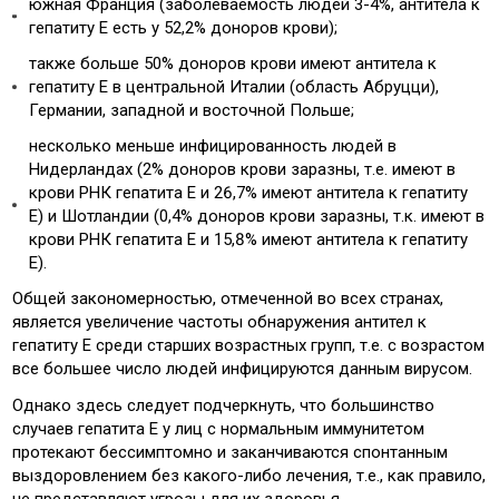
южная Франция (заболеваемость людей 3-4%, антитела к
гепатиту Е есть у 52,2% доноров крови);
также больше 50% доноров крови имеют антитела к
гепатиту Е в центральной Италии (область Абруцци),
Германии, западной и восточной Польше;
несколько меньше инфицированность людей в
Нидерландах (2% доноров крови заразны, т.е. имеют в
крови РНК гепатита Е и 26,7% имеют антитела к гепатиту
Е) и Шотландии (0,4% доноров крови заразны, т.к. имеют в
крови РНК гепатита Е и 15,8% имеют антитела к гепатиту
Е).
Общей закономерностью, отмеченной во всех странах,
является увеличение частоты обнаружения антител к
гепатиту Е среди старших возрастных групп, т.е. с возрастом
все большее число людей инфицируются данным вирусом.
Однако здесь следует подчеркнуть, что большинство
случаев гепатита Е у лиц с нормальным иммунитетом
протекают бессимптомно и заканчиваются спонтанным
выздоровлением без какого-либо лечения, т.е., как правило,
не представляют угрозы для их здоровья.