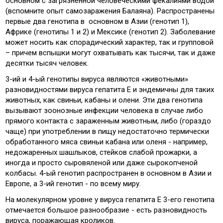
основном с загрязненной человеческими фекалиями водой
(вспомните опыт самозаражения Балаяна). Распространены
первые два генотипа в основном в Азии (генотип 1),
Африке (генотипы 1 и 2) и Мексике (генотип 2). Заболевание
может носить как спорадический характер, так и групповой
– причем вспышки могут охватывать как тысячи, так и даже
десятки тысяч человек.
3-ий и 4-ый генотипы вируса являются «животными»
разновидностями вируса гепатита Е и эндемичны для таких
животных, как свиньи, кабаны и олени. Эти два генотипа
вызывают зоонозные инфекции человека в случае либо
прямого контакта с зараженным животным, либо (гораздо
чаще) при употреблении в пищу недостаточно термически
обработанного мяса свиньи кабана или оленя - например,
недожаренных шашлыков, стейков слабой прожарки, а
иногда и просто сыровяленой или даже сырокопченой
колбасы. 4-ый генотип распространен в основном в Азии и
Европе, а 3-ий генотип - по всему миру.
На молекулярном уровне у вируса гепатита Е 3-его генотипа
отмечается большое разнообразие - есть разновидность
вируса, поражающая кроликов.