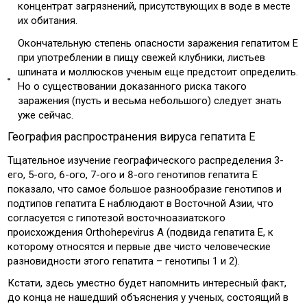
концентрат загрязнений, присутствующих в воде в месте
их обитания.
Окончательную степень опасности заражения гепатитом Е
при употреблении в пищу свежей клубники, листьев
шпината и моллюсков ученым еще предстоит определить.
Но о существовании доказанного риска такого
заражения (пусть и весьма небольшого) следует знать
уже сейчас.
География распространения вируса гепатита Е
Тщательное изучение географического распределения 3-
его, 5-ого, 6-ого, 7-ого и 8-ого генотипов гепатита Е
показало, что самое большое разнообразие генотипов и
подтипов гепатита Е наблюдают в Восточной Азии, что
согласуется с гипотезой восточноазиатского
происхождения Orthohepevirus А (подвида гепатита Е, к
которому относятся и первые две чисто человеческие
разновидности этого гепатита – генотипы 1 и 2).
Кстати, здесь уместно будет напомнить интересный факт,
до конца не нашедший объяснения у ученых, состоящий в