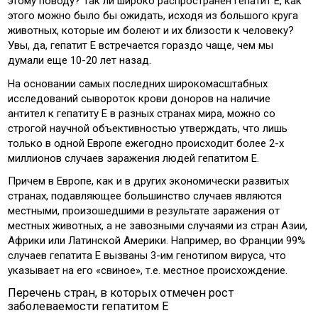
этому поводу? Так ли широко распространен гепатит Е, как
этого можно было бы ожидать, исходя из большого круга
животных, которые им болеют и их близости к человеку?
Увы, да, гепатит Е встречается гораздо чаще, чем мы
думали еще 10-20 лет назад.
На основании самых последних широкомасштабных
исследований сывороток крови доноров на наличие
антител к гепатиту Е в разных странах мира, можно со
строгой научной объективностью утверждать, что лишь
только в одной Европе ежегодно происходит более 2-х
миллионов случаев заражения людей гепатитом Е.
Причем в Европе, как и в других экономически развитых
странах, подавляющее большинство случаев являются
местными, произошедшими в результате заражения от
местных животных, а не завозными случаями из стран Азии,
Африки или Латинской Америки. Например, во Франции 99%
случаев гепатита Е вызваны 3-им генотипом вируса, что
указывает на его «свиное», т.е. местное происхождение.
Перечень стран, в которых отмечен рост
заболеваемости гепатитом Е