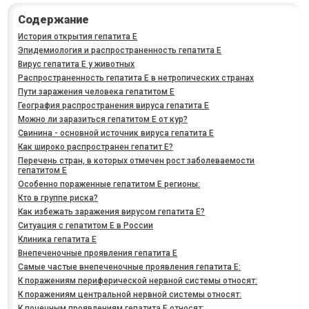
Содержание
История открытия гепатита Е
Эпидемиология и распространенность гепатита Е
Вирус гепатита Е у животных
Распространенность гепатита Е в нетропических странах
Пути заражения человека гепатитом Е
География распространения вируса гепатита Е
Можно ли заразиться гепатитом Е от кур?
Свинина - основной источник вируса гепатита Е
Как широко распространен гепатит Е?
Перечень стран, в которых отмечен рост заболеваемости
гепатитом Е
Особенно пораженные гепатитом Е регионы:
Кто в группе риска?
Как избежать заражения вирусом гепатита Е?
Ситуация с гепатитом Е в России
Клиника гепатита Е
Внепеченочные проявления гепатита Е
Самые частые внепеченочные проявления гепатита Е:
К поражениям периферической нервной системы относят:
К поражениям центральной нервной системы относят:
К почечным проявлениям гепатита Е относят: