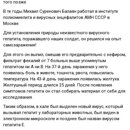
того позже.
В те годы Михаил Суренович Балаян работал в институте
полиомиелита и вирусных энцефалитов АМН СССР в
Москве.
Для установления природы неизвестного вирусного
гепатита, поражавшего наших солдат, он решился на опыт
самозаражения!
Для этого он выпил, смешав его предварительно с кефиром,
фильтрат фекалий от 7 больных выше упомянутым
гепатитом ни А ни В. На 37-й день заражения у него
появилась боль в животе, тошнота, рвота, повысилась
температура. На 43-й день заражения появилась желтуха.
Желтушный период длился 25 дней. После появления
симптомов гепатита он стал собирать материал от себя для
исследования.
Таким образом, в кале был выделен новый вирус, который
вызывал гепатит у лабораторных животных, был виден в
электронном микроскопе и позднее был назван вирусом
гепатита Е.