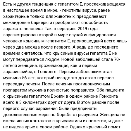
Есть и другая тенденция с гепатитом Е, прослеживающаяся
в настоящее время в мире, - генотипы вируса, ранее
характерные только для животных, преодолевают
межвидовые барьеры и приобретают способность
заражать человека. Так, в середине 2019 года
зарегистрирован второй в мире случай инфицирования
человека крысиным гепатитом Е, произошедший всего лишь
через два месяца после первого. А ведь до последнего
времени считалось, что крысиные вирусы гепатита Е не
могут передаваться людям. Новой заболевшей стала 70-
летняя женщина, проживающая, как и первый
заразившийся, в Гонконге. Первым заболевшим стал
мужчина 56 лет, который незадолго до этого перенес
пересадку печени. После лечения противовирусным
препаратом мужчина полностью поправился. Оба пациента
с крысиным гепатитом Е жили в одном районе Гонконга
всего в 3 километрах друг от друга. В этом районе после
первого случая заражения были предприняты
дополнительные меры по борьбе с грызунами. Женщина не
имела явных контактов с крысами или их пометом, и даже
не видела крыс в своем районе. Однако крысиный помет