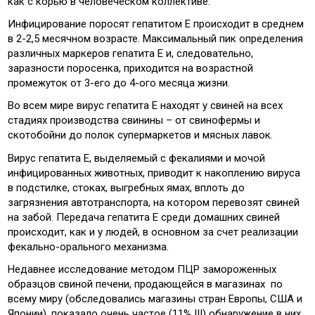
как с корью в человеческом коллективе.
Инфицирование поросят гепатитом Е происходит в среднем
в 2-2,5 месячном возрасте. Максимальный пик определения
различных маркеров гепатита Е и, следовательно,
заразности поросенка, приходится на возрастной
промежуток от 3-его до 4-ого месяца жизни.
Во всем мире вирус гепатита Е находят у свиней на всех
стадиях производства свинины – от свинофермы и
скотобойни до полок супермаркетов и мясных лавок.
Вирус гепатита Е, выделяемый с фекалиями и мочой
инфицированных животных, приводит к накоплению вируса
в подстилке, стоках, выгребных ямах, вплоть до
загрязнения автотранспорта, на котором перевозят свиней
на забой. Передача гепатита Е среди домашних свиней
происходит, как и у людей, в основном за счет реализации
фекально-орального механизма.
Недавнее исследование методом ПЦР замороженных
образцов свиной печени, продающейся в магазинах по
всему миру (обследовались магазины стран Европы, США и
Японии), показало очень частое (11% !!!) обнаружение в них